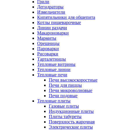
Грили
Дегидраторы
Измельчители
Кипятильники для общепита
Котлы пищеварочные
Линии раздачи
Макароноварки
Мармиты
Орешницы
Пароварки
Рисоварки
Тарталетницы
Тепловые витрины
Тепловые линии
Тепловые печи
Печи высокоскоростные
Печи для пиццы
Печи микроволновые
Печи подовые
Тепловые плиты
Газовые плиты
Индукционные плиты
Плиты табуреты
Поверхность жарочная
Электрические плиты