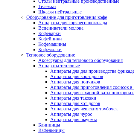
Столы нейтральные производственные
Тележки
Шкафы нейтральные
Оборудование для приготовления кофе
Аппараты для горячего шоколада
Вспениватели молока
Кофеварки
Кофейники
Кофемашины
Кофемолки
Тепловое оборудование
Аксессуары для теплового оборудования
Аппараты тепловые
Аппараты для для производства фрикад
Аппараты для корн-догов
Аппараты для пончиков
Аппараты для приготовления сосисок в
Аппараты для сахарной ваты попкорна 
Аппараты для такояки
Аппараты для хот-догов
Аппараты для чешских трубочек
Аппараты для чурос
Аппараты для шаурмы
Блинницы
Вафельницы