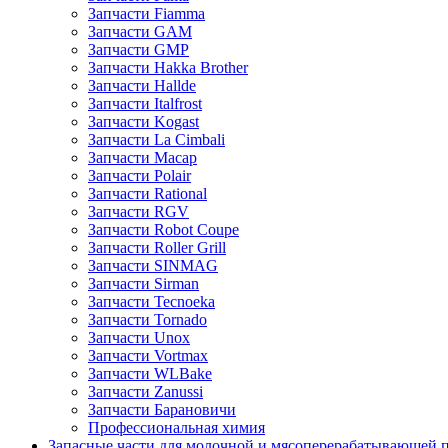
Запчасти Fiamma
Запчасти GAM
Запчасти GMP
Запчасти Hakka Brother
Запчасти Hallde
Запчасти Italfrost
Запчасти Kogast
Запчасти La Cimbali
Запчасти Macap
Запчасти Polair
Запчасти Rational
Запчасти RGV
Запчасти Robot Coupe
Запчасти Roller Grill
Запчасти SINMAG
Запчасти Sirman
Запчасти Tecnoeka
Запчасти Tornado
Запчасти Unox
Запчасти Vortmax
Запчасти WLBake
Запчасти Zanussi
Запчасти Барановичи
Профессиональная химия
Запасные части для молочной и мясоперерабатывающей