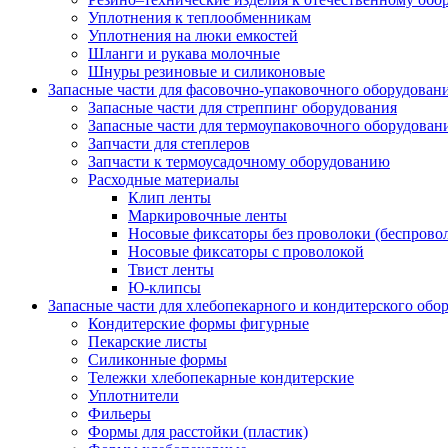
Уплотнения к теплообменникам
Уплотнения на люки емкостей
Шланги и рукава молочные
Шнуры резиновые и силиконовые
Запасные части для фасовочно-упаковочного оборудован
Запасные части для стреппинг оборудования
Запасные части для термоупаковочного оборудован
Запчасти для степлеров
Запчасти к термоусадочному оборудованию
Расходные материалы
Клип ленты
Маркировочные ленты
Носовые фиксаторы без проволоки (беспрово
Носовые фиксаторы с проволокой
Твист ленты
Ю-клипсы
Запасные части для хлебопекарного и кондитерского обо
Кондитерские формы фигурные
Пекарские листы
Силиконные формы
Тележки хлебопекарные кондитерские
Уплотнители
Фильеры
Формы для расстойки (пластик)