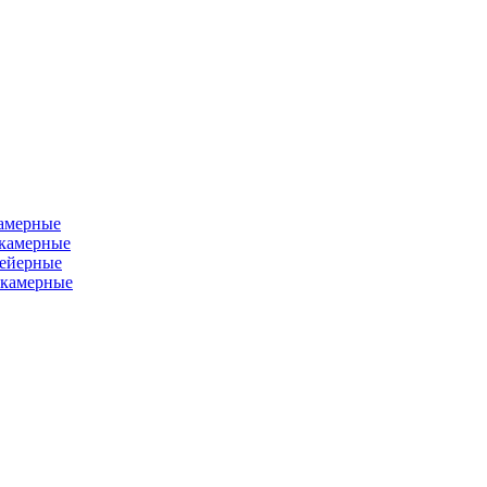
камерные
хкамерные
вейерные
окамерные