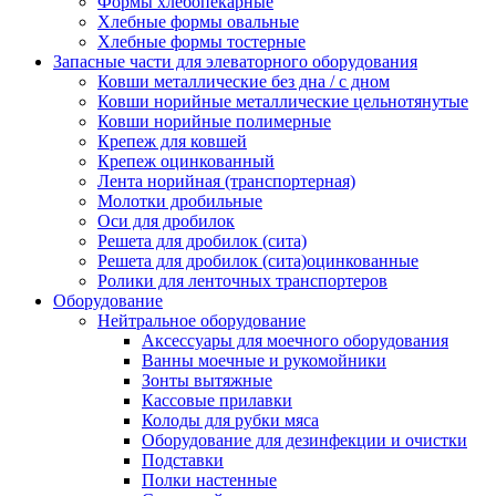
Формы хлебопекарные
Хлебные формы овальные
Хлебные формы тостерные
Запасные части для элеваторного оборудования
Ковши металлические без дна / с дном
Ковши норийные металлические цельнотянутые
Ковши норийные полимерные
Крепеж для ковшей
Крепеж оцинкованный
Лента норийная (транспортерная)
Молотки дробильные
Оси для дробилок
Решета для дробилок (сита)
Решета для дробилок (сита)оцинкованные
Ролики для ленточных транспортеров
Оборудование
Нейтральное оборудование
Аксессуары для моечного оборудования
Ванны моечные и рукомойники
Зонты вытяжные
Кассовые прилавки
Колоды для рубки мяса
Оборудование для дезинфекции и очистки
Подставки
Полки настенные