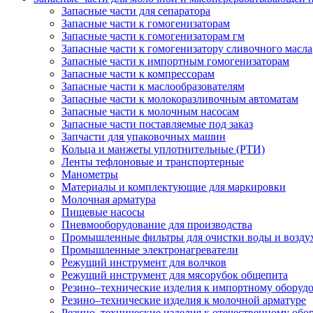
Запасные части для сепаратора
Запасные части к гомогенизаторам
Запасные части к гомогенизаторам гм
Запасные части к гомогенизатору сливочного масла
Запасные части к импортным гомогенизаторам
Запасные части к компрессорам
Запасные части к маслообразователям
Запасные части к молокоразливочным автоматам
Запасные части к молочным насосам
Запасные части поставляемые под заказ
Запчасти для упаковочных машин
Кольца и манжеты уплотнительные (РТИ)
Ленты тефлоновые и транспортерные
Манометры
Материалы и комплектующие для маркировки
Молочная арматура
Пищевые насосы
Пневмооборудование для производства
Промышленные фильтры для очистки воды и возду
Промышленные электронагреватели
Режущий инструмент для волчков
Режущий инструмент для мясорубок общепита
Резино–технические изделия к импортному оборуд
Резино–технические изделия к молочной арматуре
Резино–технические изделия к отечественному об