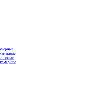
камерные
хкамерные
вейерные
окамерные