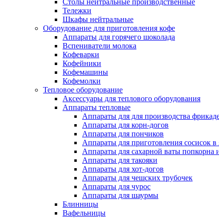
Столы нейтральные производственные
Тележки
Шкафы нейтральные
Оборудование для приготовления кофе
Аппараты для горячего шоколада
Вспениватели молока
Кофеварки
Кофейники
Кофемашины
Кофемолки
Тепловое оборудование
Аксессуары для теплового оборудования
Аппараты тепловые
Аппараты для для производства фрикад
Аппараты для корн-догов
Аппараты для пончиков
Аппараты для приготовления сосисок в
Аппараты для сахарной ваты попкорна 
Аппараты для такояки
Аппараты для хот-догов
Аппараты для чешских трубочек
Аппараты для чурос
Аппараты для шаурмы
Блинницы
Вафельницы