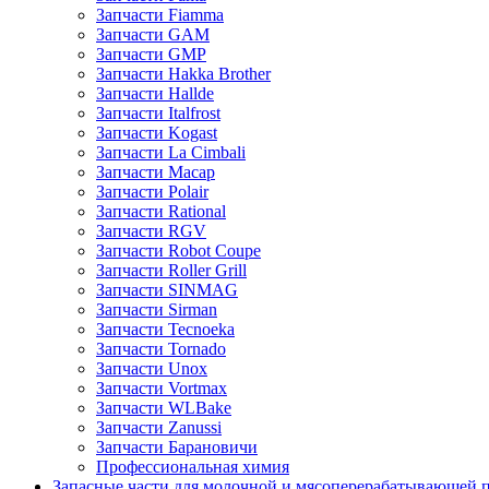
Запчасти Fiamma
Запчасти GAM
Запчасти GMP
Запчасти Hakka Brother
Запчасти Hallde
Запчасти Italfrost
Запчасти Kogast
Запчасти La Cimbali
Запчасти Macap
Запчасти Polair
Запчасти Rational
Запчасти RGV
Запчасти Robot Coupe
Запчасти Roller Grill
Запчасти SINMAG
Запчасти Sirman
Запчасти Tecnoeka
Запчасти Tornado
Запчасти Unox
Запчасти Vortmax
Запчасти WLBake
Запчасти Zanussi
Запчасти Барановичи
Профессиональная химия
Запасные части для молочной и мясоперерабатывающей