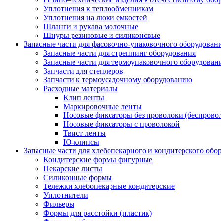
Уплотнения к теплообменникам
Уплотнения на люки емкостей
Шланги и рукава молочные
Шнуры резиновые и силиконовые
Запасные части для фасовочно-упаковочного оборудован
Запасные части для стреппинг оборудования
Запасные части для термоупаковочного оборудован
Запчасти для степлеров
Запчасти к термоусадочному оборудованию
Расходные материалы
Клип ленты
Маркировочные ленты
Носовые фиксаторы без проволоки (беспрово
Носовые фиксаторы с проволокой
Твист ленты
Ю-клипсы
Запасные части для хлебопекарного и кондитерского обо
Кондитерские формы фигурные
Пекарские листы
Силиконные формы
Тележки хлебопекарные кондитерские
Уплотнители
Фильеры
Формы для расстойки (пластик)