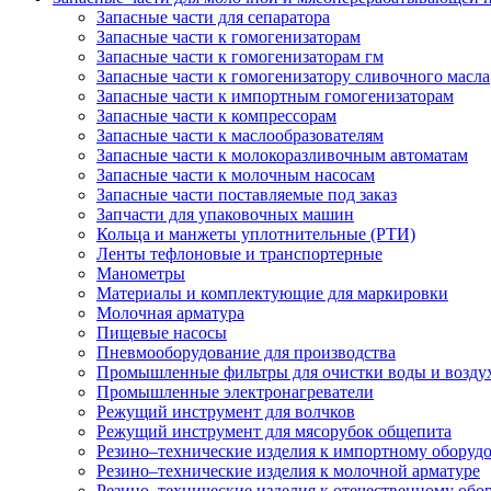
Запасные части для сепаратора
Запасные части к гомогенизаторам
Запасные части к гомогенизаторам гм
Запасные части к гомогенизатору сливочного масла
Запасные части к импортным гомогенизаторам
Запасные части к компрессорам
Запасные части к маслообразователям
Запасные части к молокоразливочным автоматам
Запасные части к молочным насосам
Запасные части поставляемые под заказ
Запчасти для упаковочных машин
Кольца и манжеты уплотнительные (РТИ)
Ленты тефлоновые и транспортерные
Манометры
Материалы и комплектующие для маркировки
Молочная арматура
Пищевые насосы
Пневмооборудование для производства
Промышленные фильтры для очистки воды и возду
Промышленные электронагреватели
Режущий инструмент для волчков
Режущий инструмент для мясорубок общепита
Резино–технические изделия к импортному оборуд
Резино–технические изделия к молочной арматуре
Резино–технические изделия к отечественному об