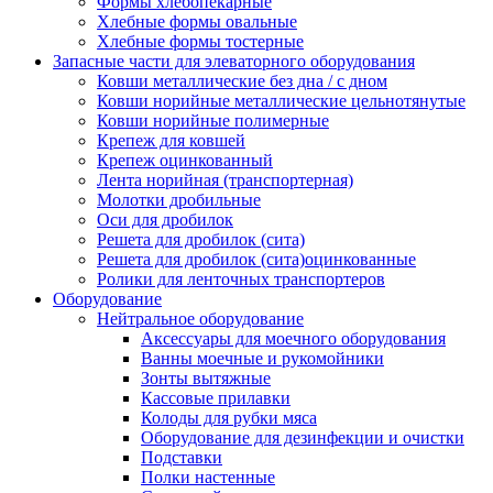
Формы хлебопекарные
Хлебные формы овальные
Хлебные формы тостерные
Запасные части для элеваторного оборудования
Ковши металлические без дна / с дном
Ковши норийные металлические цельнотянутые
Ковши норийные полимерные
Крепеж для ковшей
Крепеж оцинкованный
Лента норийная (транспортерная)
Молотки дробильные
Оси для дробилок
Решета для дробилок (сита)
Решета для дробилок (сита)оцинкованные
Ролики для ленточных транспортеров
Оборудование
Нейтральное оборудование
Аксессуары для моечного оборудования
Ванны моечные и рукомойники
Зонты вытяжные
Кассовые прилавки
Колоды для рубки мяса
Оборудование для дезинфекции и очистки
Подставки
Полки настенные