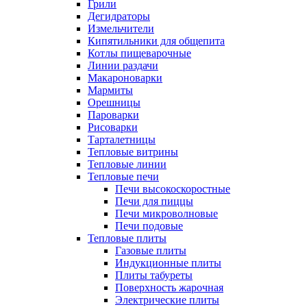
Грили
Дегидраторы
Измельчители
Кипятильники для общепита
Котлы пищеварочные
Линии раздачи
Макароноварки
Мармиты
Орешницы
Пароварки
Рисоварки
Тарталетницы
Тепловые витрины
Тепловые линии
Тепловые печи
Печи высокоскоростные
Печи для пиццы
Печи микроволновые
Печи подовые
Тепловые плиты
Газовые плиты
Индукционные плиты
Плиты табуреты
Поверхность жарочная
Электрические плиты