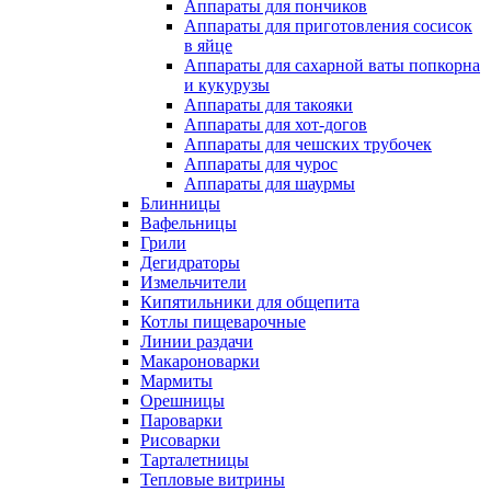
Аппараты для пончиков
Аппараты для приготовления сосисок
в яйце
Аппараты для сахарной ваты попкорна
и кукурузы
Аппараты для такояки
Аппараты для хот-догов
Аппараты для чешских трубочек
Аппараты для чурос
Аппараты для шаурмы
Блинницы
Вафельницы
Грили
Дегидраторы
Измельчители
Кипятильники для общепита
Котлы пищеварочные
Линии раздачи
Макароноварки
Мармиты
Орешницы
Пароварки
Рисоварки
Тарталетницы
Тепловые витрины