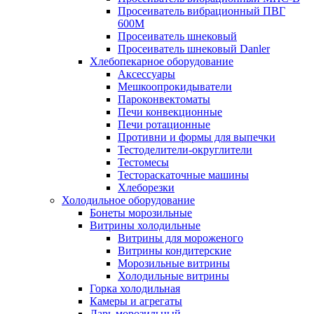
Просеиватель вибрационный ПВГ
600М
Просеиватель шнековый
Просеиватель шнековый Danler
Хлебопекарное оборудование
Аксессуары
Мешкоопрокидыватели
Пароконвектоматы
Печи конвекционные
Печи ротационные
Противни и формы для выпечки
Тестоделители-округлители
Тестомесы
Тестораскаточные машины
Хлеборезки
Холодильное оборудование
Бонеты морозильные
Витрины холодильные
Витрины для мороженого
Витрины кондитерские
Морозильные витрины
Холодильные витрины
Горка холодильная
Камеры и агрегаты
Ларь морозильный