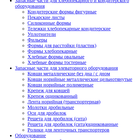
Запасные части для хлебопекарного и кондитерского
оборудования
Кондитерские формы фигурные
Пекарские листы
Силиконные формы
Тележки хлебопекарные кондитерские
Уплотнители
Фильеры
Формы для расстойки (пластик)
Формы хлебопекарные
Хлебные формы овальные
Хлебные формы тостерные
Запасные части для элеваторного оборудования
Ковши металлические без дна / с дном
Ковши норийные металлические цельнотянутые
Ковши норийные полимерные
Крепеж для ковшей
Крепеж оцинкованный
Лента норийная (транспортерная)
Молотки дробильные
Оси для дробилок
Решета для дробилок (сита)
Решета для дробилок (сита)оцинкованные
Ролики для ленточных транспортеров
Оборудование