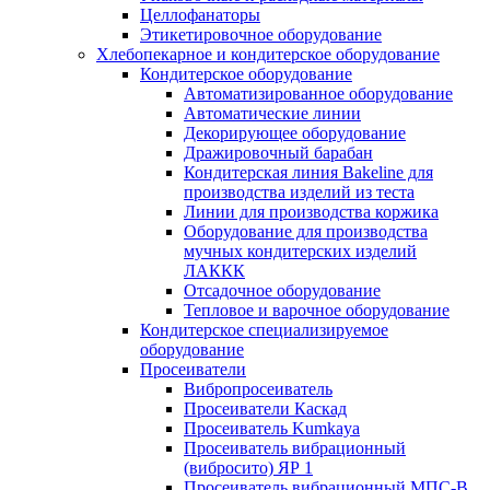
Целлофанаторы
Этикетировочное оборудование
Хлебопекарное и кондитерское оборудование
Кондитерское оборудование
Автоматизированное оборудование
Автоматические линии
Декорирующее оборудование
Дражировочный барабан
Кондитерская линия Bakeline для
производства изделий из теста
Линии для производства коржика
Оборудование для производства
мучных кондитерских изделий
ЛАККК
Отсадочное оборудование
Тепловое и варочное оборудование
Кондитерское специализируемое
оборудование
Просеиватели
Вибропросеиватель
Просеиватели Каскад
Просеиватель Kumkaya
Просеиватель вибрационный
(вибросито) ЯР 1
Просеиватель вибрационный МПС-В