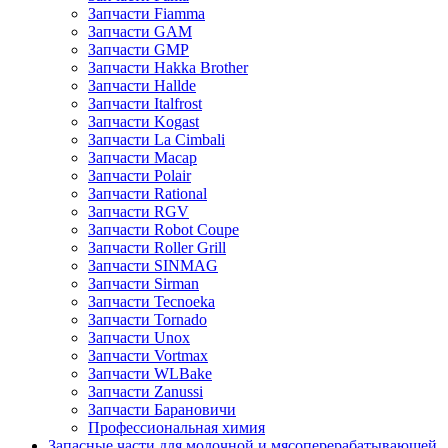
Запчасти Fiamma
Запчасти GAM
Запчасти GMP
Запчасти Hakka Brother
Запчасти Hallde
Запчасти Italfrost
Запчасти Kogast
Запчасти La Cimbali
Запчасти Macap
Запчасти Polair
Запчасти Rational
Запчасти RGV
Запчасти Robot Coupe
Запчасти Roller Grill
Запчасти SINMAG
Запчасти Sirman
Запчасти Tecnoeka
Запчасти Tornado
Запчасти Unox
Запчасти Vortmax
Запчасти WLBake
Запчасти Zanussi
Запчасти Барановичи
Профессиональная химия
Запасные части для молочной и мясоперерабатывающей