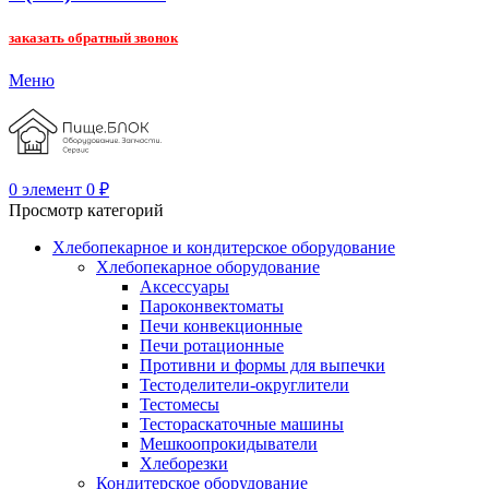
заказать обратный звонок
Меню
0
элемент
0
₽
Просмотр категорий
Хлебопекарное и кондитерское оборудование
Хлебопекарное оборудование
Аксессуары
Пароконвектоматы
Печи конвекционные
Печи ротационные
Противни и формы для выпечки
Тестоделители-округлители
Тестомесы
Тестораскаточные машины
Мешкоопрокидыватели
Хлеборезки
Кондитерское оборудование