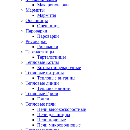
Макароноварки
Мармиты
Мармиты
Орешницы
Орешницы
Пароварки
Пароварки
Рисоварки
Рисоварки
Тарталетницы
Тарталетницы
Тепловые Котлы
Котлы пищеварочные
Тепловые витрины
Тепловые витрины
Тепловые линии
Тепловые линии
Тепловые Грили
Грили
Тепловые печи
Печи высокоскоростные
Печи для пиццы
Печи подовые
Печи микроволновые