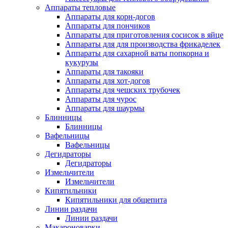
Аппараты тепловые
Аппараты для корн-догов
Аппараты для пончиков
Аппараты для приготовления сосисок в яйце
Аппараты для для производства фрикаделек
Аппараты для сахарной ваты попкорна и
кукурузы
Аппараты для такояки
Аппараты для хот-догов
Аппараты для чешских трубочек
Аппараты для чурос
Аппараты для шаурмы
Блинницы
Блинницы
Вафельницы
Вафельницы
Дегидраторы
Дегидраторы
Измельчители
Измельчители
Кипятильники
Кипятильники для общепита
Линии раздачи
Линии раздачи
Макароноварки