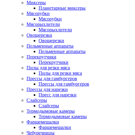
Миксеры
Планетарные миксеры
Мясорубки
Мясорубки
Мясорыхлители
Мясорыхлители
Овощерезки
Овощерезки
Пельменные аппараты
Пельменные аппараты
Перекрутчики
Перекрутчики
Пилы для резки мяса
Пилы для резки мяса
Прессы для гамбургеров
Прессы для гамбургеров
Прессы для нарезки
Пресс для нарезки
Слайсеры
Слайсеры
Термодымовые камеры
Термодымовые камеры
Фаршемешалки
Фаршемешалки
Чебуречницы