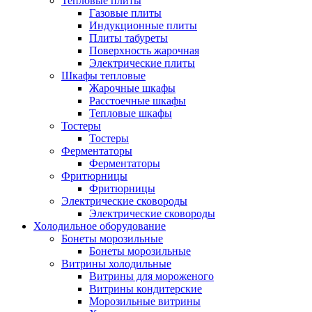
Тепловые плиты
Газовые плиты
Индукционные плиты
Плиты табуреты
Поверхность жарочная
Электрические плиты
Шкафы тепловые
Жарочные шкафы
Расстоечные шкафы
Тепловые шкафы
Тостеры
Тостеры
Ферментаторы
Ферментаторы
Фритюрницы
Фритюрницы
Электрические сковороды
Электрические сковороды
Холодильное оборудование
Бонеты морозильные
Бонеты морозильные
Витрины холодильные
Витрины для мороженого
Витрины кондитерские
Морозильные витрины