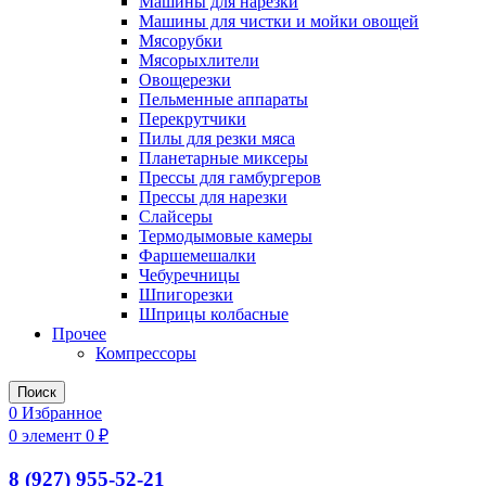
Машины для нарезки
Машины для чистки и мойки овощей
Мясорубки
Мясорыхлители
Овощерезки
Пельменные аппараты
Перекрутчики
Пилы для резки мяса
Планетарные миксеры
Прессы для гамбургеров
Прессы для нарезки
Слайсеры
Термодымовые камеры
Фаршемешалки
Чебуречницы
Шпигорезки
Шприцы колбасные
Прочее
Компрессоры
Поиск
0
Избранное
0
элемент
0
₽
8 (927) 955-52-21