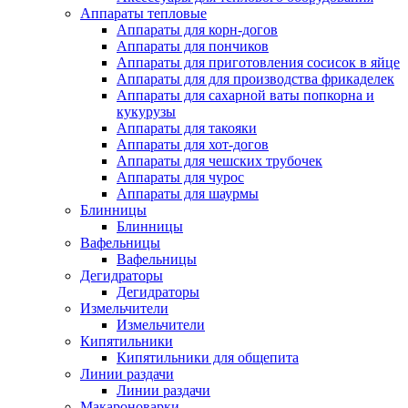
Аппараты тепловые
Аппараты для корн-догов
Аппараты для пончиков
Аппараты для приготовления сосисок в яйце
Аппараты для для производства фрикаделек
Аппараты для сахарной ваты попкорна и
кукурузы
Аппараты для такояки
Аппараты для хот-догов
Аппараты для чешских трубочек
Аппараты для чурос
Аппараты для шаурмы
Блинницы
Блинницы
Вафельницы
Вафельницы
Дегидраторы
Дегидраторы
Измельчители
Измельчители
Кипятильники
Кипятильники для общепита
Линии раздачи
Линии раздачи
Макароноварки