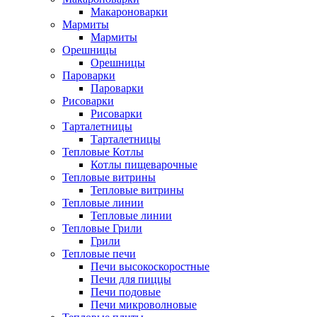
Макароноварки
Мармиты
Мармиты
Орешницы
Орешницы
Пароварки
Пароварки
Рисоварки
Рисоварки
Тарталетницы
Тарталетницы
Тепловые Котлы
Котлы пищеварочные
Тепловые витрины
Тепловые витрины
Тепловые линии
Тепловые линии
Тепловые Грили
Грили
Тепловые печи
Печи высокоскоростные
Печи для пиццы
Печи подовые
Печи микроволновые