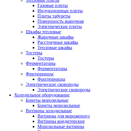
Тепловые плиты
Газовые плиты
Индукционные плиты
Плиты табуреты
Поверхность жарочная
Электрические плиты
Шкафы тепловые
Жарочные шкафы
Расстоечные шкафы
Тепловые шкафы
Тостеры
Тостеры
Ферментаторы
Ферментаторы
Фритюрницы
Фритюрницы
Электрические сковороды
Электрические сковороды
Холодильное оборудование
Бонеты морозильные
Бонеты морозильные
Витрины холодильные
Витрины для мороженого
Витрины кондитерские
Морозильные витрины