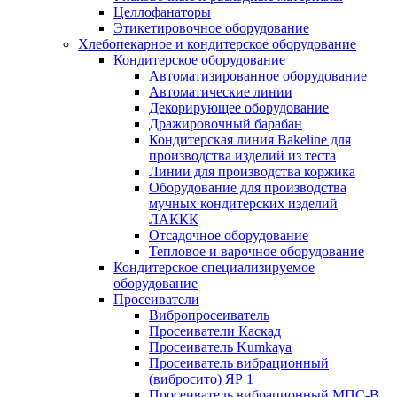
Целлофанаторы
Этикетировочное оборудование
Хлебопекарное и кондитерское оборудование
Кондитерское оборудование
Автоматизированное оборудование
Автоматические линии
Декорирующее оборудование
Дражировочный барабан
Кондитерская линия Bakeline для
производства изделий из теста
Линии для производства коржика
Оборудование для производства
мучных кондитерских изделий
ЛАККК
Отсадочное оборудование
Тепловое и варочное оборудование
Кондитерское специализируемое
оборудование
Просеиватели
Вибропросеиватель
Просеиватели Каскад
Просеиватель Kumkaya
Просеиватель вибрационный
(вибросито) ЯР 1
Просеиватель вибрационный МПС-В