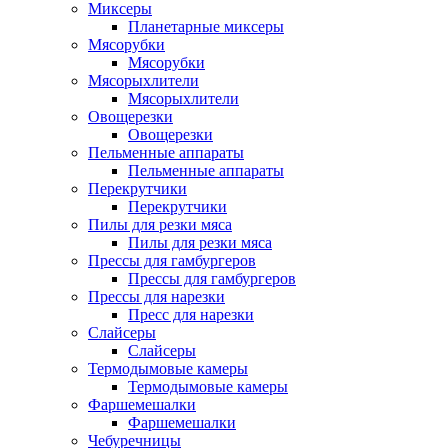
Миксеры
Планетарные миксеры
Мясорубки
Мясорубки
Мясорыхлители
Мясорыхлители
Овощерезки
Овощерезки
Пельменные аппараты
Пельменные аппараты
Перекрутчики
Перекрутчики
Пилы для резки мяса
Пилы для резки мяса
Прессы для гамбургеров
Прессы для гамбургеров
Прессы для нарезки
Пресс для нарезки
Слайсеры
Слайсеры
Термодымовые камеры
Термодымовые камеры
Фаршемешалки
Фаршемешалки
Чебуречницы