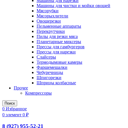
Машины для нарезки
Машины для чистки и мойки овощей
Мясорубки
Мясорыхлители
Овощерезки
Пельменные аппараты
Перекрутчики
Пилы для резки мяса
Планетарные миксеры
Прессы для гамбургеров
Прессы для нарезки
Слайсеры
Термодымовые камеры
Фаршемешалки
Чебуречницы
Шпигорезки
Шприцы колбасные
Прочее
Компрессоры
Поиск
0
Избранное
0
элемент
0
₽
8 (927) 955-52-21