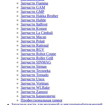
Запчасти Fiamma
Запчасти GAM
Запчасти GMP
Запчасти Hakka Brother
Запчасти Hallde
Запчасти Italfrost
Запчасти Kogast
Запчасти La Cimbali
Запчасти Macap
Запчасти Polair
Запчасти Rational
Запчасти RGV
Запчасти Robot Coupe
Запчасти Roller Grill
Запчасти SINMAG
Запчасти Sirman
Запчасти Tecnoeka
Запчасти Tornado
Запчасти Unox
Запчасти Vortmax
Запчасти WLBake
Запчасти Zanussi
Запчасти Барановичи
Профессиональная химия
Запасные части для молочной и мясоперерабатывающей