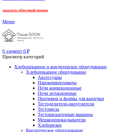
заказать обратный звонок
Меню
0
элемент
0
₽
Просмотр категорий
Хлебопекарное и кондитерское оборудование
Хлебопекарное оборудование
Аксессуары
Пароконвектоматы
Печи конвекционные
Печи ротационные
Противни и формы для выпечки
Тестоделители-округлители
Тестомесы
Тестораскаточные машины
Мешкоопрокидыватели
Хлеборезки
Кондитерское оборудование