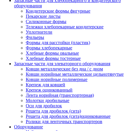
Запасные части для хлебопекарного и кондитерского
оборудования
Кондитерские формы фигурные
Пекарские листы
Силиконные формы
Тележки хлебопекарные кондитерские
Уплотнители
Фильеры
Формы для расстойки (пластик)
Формы хлебопекарные
Хлебные формы овальные
Хлебные формы тостерные
Запасные части для элеваторного оборудования
Ковши металлические без дна / с дном
Ковши норийные металлические цельнотянутые
Ковши норийные полимерные
Крепеж для ковшей
Крепеж оцинкованный
Лента норийная (транспортерная)
Молотки дробильные
Оси для дробилок
Решета для дробилок (сита)
Решета для дробилок (сита)оцинкованные
Ролики для ленточных транспортеров
Оборудование