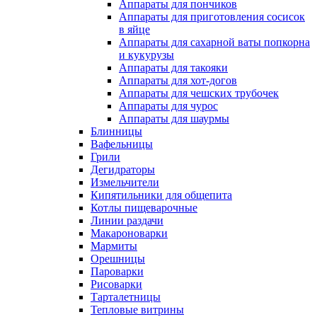
Аппараты для пончиков
Аппараты для приготовления сосисок
в яйце
Аппараты для сахарной ваты попкорна
и кукурузы
Аппараты для такояки
Аппараты для хот-догов
Аппараты для чешских трубочек
Аппараты для чурос
Аппараты для шаурмы
Блинницы
Вафельницы
Грили
Дегидраторы
Измельчители
Кипятильники для общепита
Котлы пищеварочные
Линии раздачи
Макароноварки
Мармиты
Орешницы
Пароварки
Рисоварки
Тарталетницы
Тепловые витрины