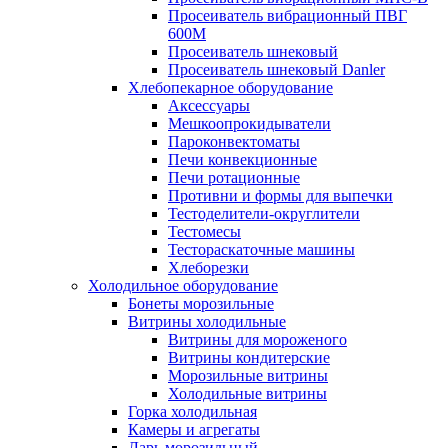
Просеиватель вибрационный ПВГ
600М
Просеиватель шнековый
Просеиватель шнековый Danler
Хлебопекарное оборудование
Аксессуары
Мешкоопрокидыватели
Пароконвектоматы
Печи конвекционные
Печи ротационные
Противни и формы для выпечки
Тестоделители-округлители
Тестомесы
Тестораскаточные машины
Хлеборезки
Холодильное оборудование
Бонеты морозильные
Витрины холодильные
Витрины для мороженого
Витрины кондитерские
Морозильные витрины
Холодильные витрины
Горка холодильная
Камеры и агрегаты
Ларь морозильный