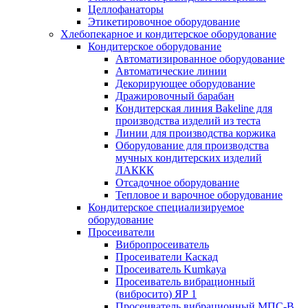
Целлофанаторы
Этикетировочное оборудование
Хлебопекарное и кондитерское оборудование
Кондитерское оборудование
Автоматизированное оборудование
Автоматические линии
Декорирующее оборудование
Дражировочный барабан
Кондитерская линия Bakeline для
производства изделий из теста
Линии для производства коржика
Оборудование для производства
мучных кондитерских изделий
ЛАККК
Отсадочное оборудование
Тепловое и варочное оборудование
Кондитерское специализируемое
оборудование
Просеиватели
Вибропросеиватель
Просеиватели Каскад
Просеиватель Kumkaya
Просеиватель вибрационный
(вибросито) ЯР 1
Просеиватель вибрационный МПС-В