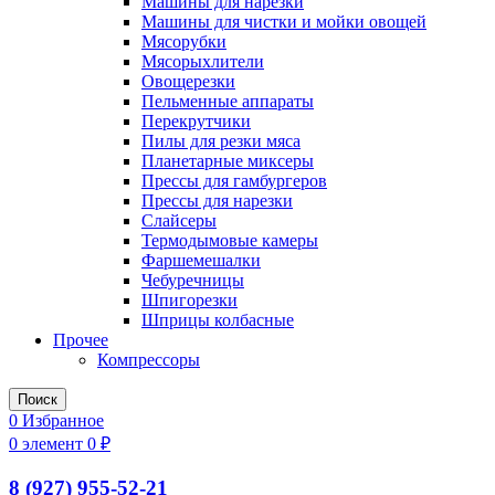
Машины для нарезки
Машины для чистки и мойки овощей
Мясорубки
Мясорыхлители
Овощерезки
Пельменные аппараты
Перекрутчики
Пилы для резки мяса
Планетарные миксеры
Прессы для гамбургеров
Прессы для нарезки
Слайсеры
Термодымовые камеры
Фаршемешалки
Чебуречницы
Шпигорезки
Шприцы колбасные
Прочее
Компрессоры
Поиск
0
Избранное
0
элемент
0
₽
8 (927) 955-52-21