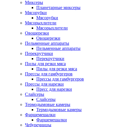
Миксеры
Планетарные миксеры
Мясорубки
Мясорубки
Мясорыхлители
Мясорыхлители
Овощерезки
Овощерезки
Пельменные аппараты
Пельменные аппараты
Перекрутчики
Перекрутчики
Пилы для резки мяса
Пилы для резки мяса
Прессы для гамбургеров
Прессы для гамбургеров
Прессы для нарезки
Пресс для нарезки
Слайсеры
Слайсеры
Термодымовые камеры
Термодымовые камеры
Фаршемешалки
Фаршемешалки
Чебуречницы