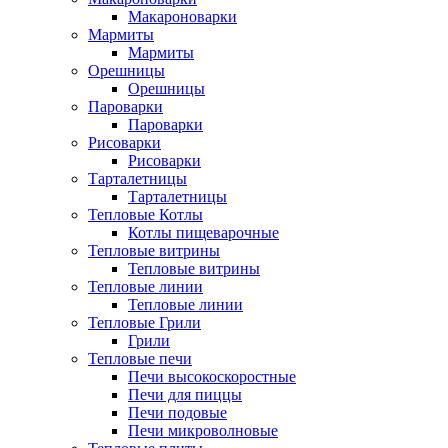
Макароноварки
Мармиты
Мармиты
Орешницы
Орешницы
Пароварки
Пароварки
Рисоварки
Рисоварки
Тарталетницы
Тарталетницы
Тепловые Котлы
Котлы пищеварочные
Тепловые витрины
Тепловые витрины
Тепловые линии
Тепловые линии
Тепловые Грили
Грили
Тепловые печи
Печи высокоскоростные
Печи для пиццы
Печи подовые
Печи микроволновые