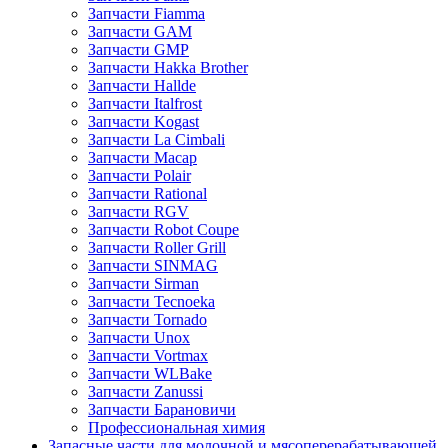
Запчасти Fiamma
Запчасти GAM
Запчасти GMP
Запчасти Hakka Brother
Запчасти Hallde
Запчасти Italfrost
Запчасти Kogast
Запчасти La Cimbali
Запчасти Macap
Запчасти Polair
Запчасти Rational
Запчасти RGV
Запчасти Robot Coupe
Запчасти Roller Grill
Запчасти SINMAG
Запчасти Sirman
Запчасти Tecnoeka
Запчасти Tornado
Запчасти Unox
Запчасти Vortmax
Запчасти WLBake
Запчасти Zanussi
Запчасти Барановичи
Профессиональная химия
Запасные части для молочной и мясоперерабатывающей