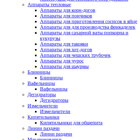
Аппараты тепловые
Аппараты для корн-догов
Аппараты для пончиков
Аппараты для приготовления сосисок в яйце
Аппараты для для производства фрикаделек
Аппараты для сахарной ваты попкорна и
кукурузы
Аппараты для такояки
Аппараты для хот-догов
Аппараты для чешских трубочек
Аппараты для чурос
Аппараты для шаурмы
Блинницы
Блинницы
Вафельницы
Вафельницы
Дегидраторы
Дегидраторы
Измельчители
Измельчители
Кипятильники
Кипятильники для общепита
Линии раздачи
Линии раздачи
Макароноварки