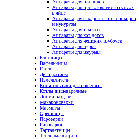
Аппараты для пончиков
Аппараты для приготовления сосисок
в яйце
Аппараты для сахарной ваты попкорна
и кукурузы
Аппараты для такояки
Аппараты для хот-догов
Аппараты для чешских трубочек
Аппараты для чурос
Аппараты для шаурмы
Блинницы
Вафельницы
Грили
Дегидраторы
Измельчители
Кипятильники для общепита
Котлы пищеварочные
Линии раздачи
Макароноварки
Мармиты
Орешницы
Пароварки
Рисоварки
Тарталетницы
Тепловые витрины