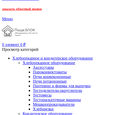
заказать обратный звонок
Меню
0
элемент
0
₽
Просмотр категорий
Хлебопекарное и кондитерское оборудование
Хлебопекарное оборудование
Аксессуары
Пароконвектоматы
Печи конвекционные
Печи ротационные
Противни и формы для выпечки
Тестоделители-округлители
Тестомесы
Тестораскаточные машины
Мешкоопрокидыватели
Хлеборезки
Кондитерское оборудование