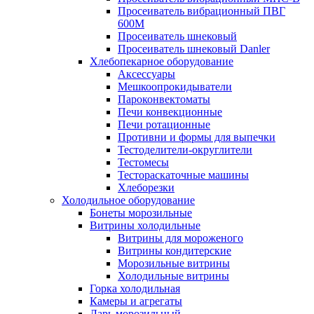
Просеиватель вибрационный ПВГ
600М
Просеиватель шнековый
Просеиватель шнековый Danler
Хлебопекарное оборудование
Аксессуары
Мешкоопрокидыватели
Пароконвектоматы
Печи конвекционные
Печи ротационные
Противни и формы для выпечки
Тестоделители-округлители
Тестомесы
Тестораскаточные машины
Хлеборезки
Холодильное оборудование
Бонеты морозильные
Витрины холодильные
Витрины для мороженого
Витрины кондитерские
Морозильные витрины
Холодильные витрины
Горка холодильная
Камеры и агрегаты
Ларь морозильный