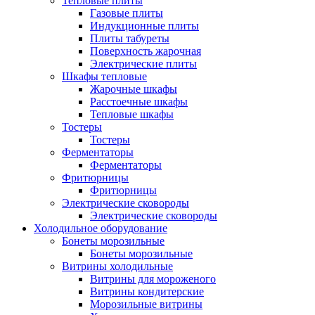
Тепловые плиты
Газовые плиты
Индукционные плиты
Плиты табуреты
Поверхность жарочная
Электрические плиты
Шкафы тепловые
Жарочные шкафы
Расстоечные шкафы
Тепловые шкафы
Тостеры
Тостеры
Ферментаторы
Ферментаторы
Фритюрницы
Фритюрницы
Электрические сковороды
Электрические сковороды
Холодильное оборудование
Бонеты морозильные
Бонеты морозильные
Витрины холодильные
Витрины для мороженого
Витрины кондитерские
Морозильные витрины