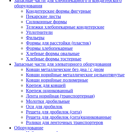
Запасные части для хлебопекарного и кондитерского
оборудования
Кондитерские формы фигурные
Пекарские листы
Силиконные формы
Тележки хлебопекарные кондитерские
Уплотнители
Фильеры
Формы для расстойки (пластик)
Формы хлебопекарные
Хлебные формы овальные
Хлебные формы тостерные
Запасные части для элеваторного оборудования
Ковши металлические без дна / с дном
Ковши норийные металлические цельнотянутые
Ковши норийные полимерные
Крепеж для ковшей
Крепеж оцинкованный
Лента норийная (транспортерная)
Молотки дробильные
Оси для дробилок
Решета для дробилок (сита)
Решета для дробилок (сита)оцинкованные
Ролики для ленточных транспортеров
Оборудование