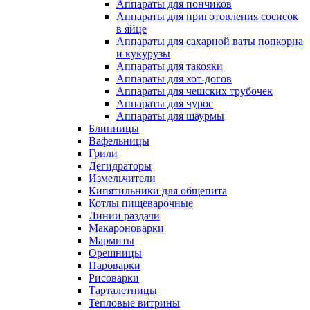
Аппараты для пончиков
Аппараты для приготовления сосисок
в яйце
Аппараты для сахарной ваты попкорна
и кукурузы
Аппараты для такояки
Аппараты для хот-догов
Аппараты для чешских трубочек
Аппараты для чурос
Аппараты для шаурмы
Блинницы
Вафельницы
Грили
Дегидраторы
Измельчители
Кипятильники для общепита
Котлы пищеварочные
Линии раздачи
Макароноварки
Мармиты
Орешницы
Пароварки
Рисоварки
Тарталетницы
Тепловые витрины