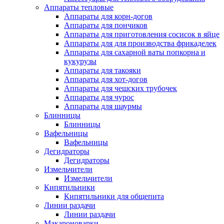
Аппараты тепловые
Аппараты для корн-догов
Аппараты для пончиков
Аппараты для приготовления сосисок в яйце
Аппараты для для производства фрикаделек
Аппараты для сахарной ваты попкорна и
кукурузы
Аппараты для такояки
Аппараты для хот-догов
Аппараты для чешских трубочек
Аппараты для чурос
Аппараты для шаурмы
Блинницы
Блинницы
Вафельницы
Вафельницы
Дегидраторы
Дегидраторы
Измельчители
Измельчители
Кипятильники
Кипятильники для общепита
Линии раздачи
Линии раздачи
Макароноварки