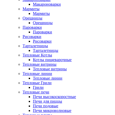
Макароноварки
Мармиты
Мармиты
Орешницы
Орешницы
Пароварки
Пароварки
Рисоварки
Рисоварки
Тарталетницы
Тарталетницы
Тепловые Котлы
Котлы пищеварочные
Тепловые витрины
Тепловые витрины
Тепловые линии
Тепловые линии
Тепловые Грили
Грили
Тепловые печи
Печи высокоскоростные
Печи для пиццы
Печи подовые
Печи микроволновые