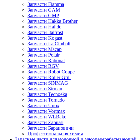
Запчасти Fiamma
Запчасти GAM
Запчасти GMP
Запчасти Hakka Brother
Запчасти Hallde
Запчасти Italfrost
Запчасти Kogast
Запчасти La Cimbali
Запчасти Macap
Запчасти Polair
Запчасти Rational
Запчасти RGV
Запчасти Robot Coupe
Запчасти Roller Grill
Запчасти SINMAG
Запчасти Sirman
Запчасти Tecnoeka
Запчасти Tornado
Запчасти Unox
Запчасти Vortmax
Запчасти WLBake
Запчасти Zanussi
Запчасти Барановичи
Профессиональная химия
Запасные части для молочной и мясоперерабатывающей