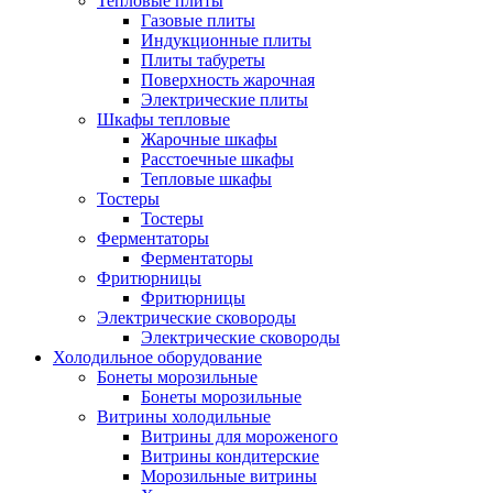
Тепловые плиты
Газовые плиты
Индукционные плиты
Плиты табуреты
Поверхность жарочная
Электрические плиты
Шкафы тепловые
Жарочные шкафы
Расстоечные шкафы
Тепловые шкафы
Тостеры
Тостеры
Ферментаторы
Ферментаторы
Фритюрницы
Фритюрницы
Электрические сковороды
Электрические сковороды
Холодильное оборудование
Бонеты морозильные
Бонеты морозильные
Витрины холодильные
Витрины для мороженого
Витрины кондитерские
Морозильные витрины