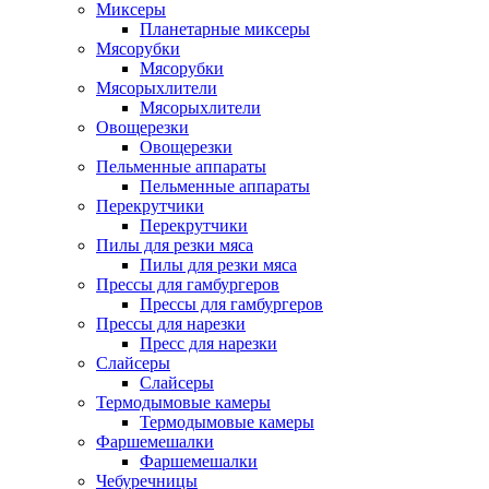
Миксеры
Планетарные миксеры
Мясорубки
Мясорубки
Мясорыхлители
Мясорыхлители
Овощерезки
Овощерезки
Пельменные аппараты
Пельменные аппараты
Перекрутчики
Перекрутчики
Пилы для резки мяса
Пилы для резки мяса
Прессы для гамбургеров
Прессы для гамбургеров
Прессы для нарезки
Пресс для нарезки
Слайсеры
Слайсеры
Термодымовые камеры
Термодымовые камеры
Фаршемешалки
Фаршемешалки
Чебуречницы