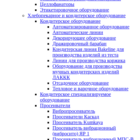
Целлофанаторы
Этикетировочное оборудование
Хлебопекарное и кондитерское оборудование
Кондитерское оборудование
Автоматизированное оборудование
Автоматические линии
Декорирующее оборудование
Дражировочный барабан
Кондитерская линия Bakeline для
производства изделий из теста
Линии для производства коржика
Оборудование для производства
мучных кондитерских изделий
ЛАККК
Отсадочное оборудование
Тепловое и варочное оборудование
Кондитерское специализируемое
оборудование
Просеиватели
Вибропросеиватель
Просеиватели Каскад
Просеиватель Kumkaya
Просеиватель вибрационный
(вибросито) ЯР 1
Просеиватель вибрационный МПС-В