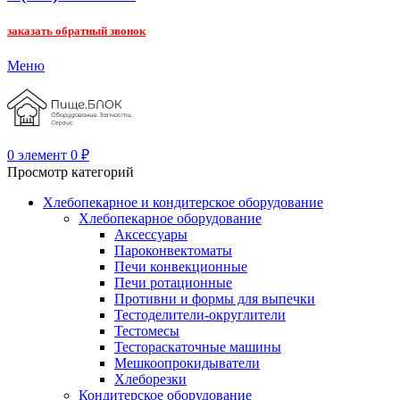
заказать обратный звонок
Меню
0
элемент
0
₽
Просмотр категорий
Хлебопекарное и кондитерское оборудование
Хлебопекарное оборудование
Аксессуары
Пароконвектоматы
Печи конвекционные
Печи ротационные
Противни и формы для выпечки
Тестоделители-округлители
Тестомесы
Тестораскаточные машины
Мешкоопрокидыватели
Хлеборезки
Кондитерское оборудование