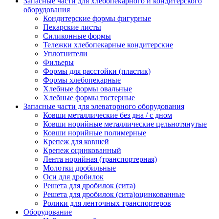
Запасные части для хлебопекарного и кондитерского
оборудования
Кондитерские формы фигурные
Пекарские листы
Силиконные формы
Тележки хлебопекарные кондитерские
Уплотнители
Фильеры
Формы для расстойки (пластик)
Формы хлебопекарные
Хлебные формы овальные
Хлебные формы тостерные
Запасные части для элеваторного оборудования
Ковши металлические без дна / с дном
Ковши норийные металлические цельнотянутые
Ковши норийные полимерные
Крепеж для ковшей
Крепеж оцинкованный
Лента норийная (транспортерная)
Молотки дробильные
Оси для дробилок
Решета для дробилок (сита)
Решета для дробилок (сита)оцинкованные
Ролики для ленточных транспортеров
Оборудование