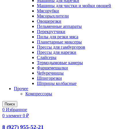
Машины для нарезки
Машины для чистки и мойки овощей
Мясорубки
Мясорыхлители
Овощерезки
Пельменные аппараты
Перекрутчики
Пилы для резки мяса
Планетарные миксеры
Прессы для гамбургеров
Прессы для нарезки
Слайсеры
Термодымовые камеры
Фаршемешалки
Чебуречницы
Шпигорезки
Шприцы колбасные
Прочее
Компрессоры
Поиск
0
Избранное
0
элемент
0
₽
8 (927) 955-52-21