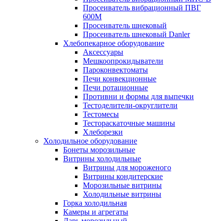
Просеиватель вибрационный ПВГ
600М
Просеиватель шнековый
Просеиватель шнековый Danler
Хлебопекарное оборудование
Аксессуары
Мешкоопрокидыватели
Пароконвектоматы
Печи конвекционные
Печи ротационные
Противни и формы для выпечки
Тестоделители-округлители
Тестомесы
Тестораскаточные машины
Хлеборезки
Холодильное оборудование
Бонеты морозильные
Витрины холодильные
Витрины для мороженого
Витрины кондитерские
Морозильные витрины
Холодильные витрины
Горка холодильная
Камеры и агрегаты
Ларь морозильный