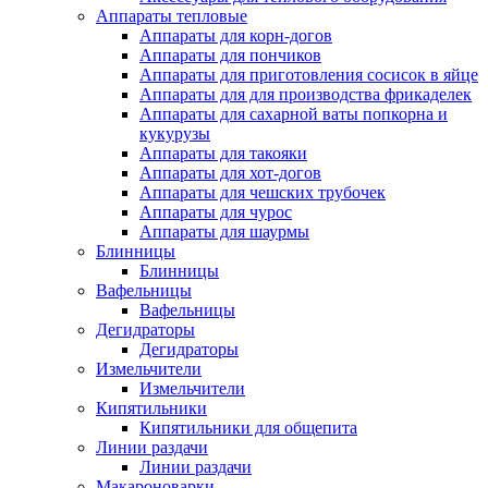
Аппараты тепловые
Аппараты для корн-догов
Аппараты для пончиков
Аппараты для приготовления сосисок в яйце
Аппараты для для производства фрикаделек
Аппараты для сахарной ваты попкорна и
кукурузы
Аппараты для такояки
Аппараты для хот-догов
Аппараты для чешских трубочек
Аппараты для чурос
Аппараты для шаурмы
Блинницы
Блинницы
Вафельницы
Вафельницы
Дегидраторы
Дегидраторы
Измельчители
Измельчители
Кипятильники
Кипятильники для общепита
Линии раздачи
Линии раздачи
Макароноварки