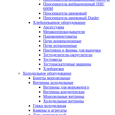
Просеиватель вибрационный ПВГ
600М
Просеиватель шнековый
Просеиватель шнековый Danler
Хлебопекарное оборудование
Аксессуары
Мешкоопрокидыватели
Пароконвектоматы
Печи конвекционные
Печи ротационные
Противни и формы для выпечки
Тестоделители-округлители
Тестомесы
Тестораскаточные машины
Хлеборезки
Холодильное оборудование
Бонеты морозильные
Витрины холодильные
Витрины для мороженого
Витрины кондитерские
Морозильные витрины
Холодильные витрины
Горка холодильная
Камеры и агрегаты
Ларь морозильный