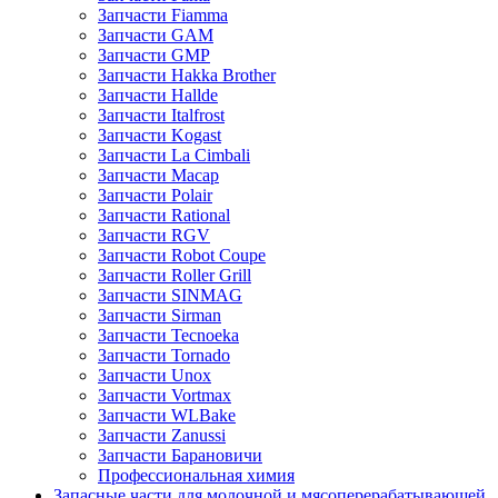
Запчасти Fiamma
Запчасти GAM
Запчасти GMP
Запчасти Hakka Brother
Запчасти Hallde
Запчасти Italfrost
Запчасти Kogast
Запчасти La Cimbali
Запчасти Macap
Запчасти Polair
Запчасти Rational
Запчасти RGV
Запчасти Robot Coupe
Запчасти Roller Grill
Запчасти SINMAG
Запчасти Sirman
Запчасти Tecnoeka
Запчасти Tornado
Запчасти Unox
Запчасти Vortmax
Запчасти WLBake
Запчасти Zanussi
Запчасти Барановичи
Профессиональная химия
Запасные части для молочной и мясоперерабатывающей