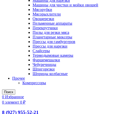
Машины для нарезки
Машины для чистки и мойки овощей
Мясорубки
Мясорыхлители
Овощерезки
Пельменные аппараты
Перекрутчики
Пилы для резки мяса
Планетарные миксеры
Прессы для гамбургеров
Прессы для нарезки
Слайсеры
Термодымовые камеры
Фаршемешалки
Чебуречницы
Шпигорезки
Шприцы колбасные
Прочее
Компрессоры
Поиск
0
Избранное
0
элемент
0
₽
8 (927) 955-52-21