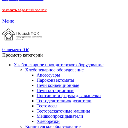
заказать обратный звонок
Меню
0
элемент
0
₽
Просмотр категорий
Хлебопекарное и кондитерское оборудование
Хлебопекарное оборудование
Аксессуары
Пароконвектоматы
Печи конвекционные
Печи ротационные
Противни и формы для выпечки
Тестоделители-округлители
Тестомесы
Тестораскаточные машины
Мешкоопрокидыватели
Хлеборезки
Кондитерское оборудование