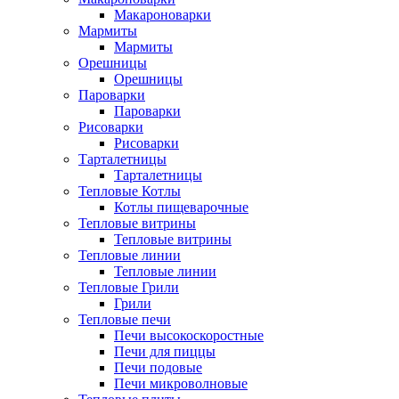
Макароноварки
Мармиты
Мармиты
Орешницы
Орешницы
Пароварки
Пароварки
Рисоварки
Рисоварки
Тарталетницы
Тарталетницы
Тепловые Котлы
Котлы пищеварочные
Тепловые витрины
Тепловые витрины
Тепловые линии
Тепловые линии
Тепловые Грили
Грили
Тепловые печи
Печи высокоскоростные
Печи для пиццы
Печи подовые
Печи микроволновые