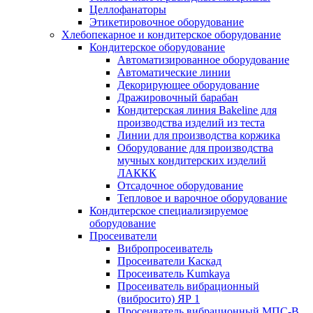
Целлофанаторы
Этикетировочное оборудование
Хлебопекарное и кондитерское оборудование
Кондитерское оборудование
Автоматизированное оборудование
Автоматические линии
Декорирующее оборудование
Дражировочный барабан
Кондитерская линия Bakeline для
производства изделий из теста
Линии для производства коржика
Оборудование для производства
мучных кондитерских изделий
ЛАККК
Отсадочное оборудование
Тепловое и варочное оборудование
Кондитерское специализируемое
оборудование
Просеиватели
Вибропросеиватель
Просеиватели Каскад
Просеиватель Kumkaya
Просеиватель вибрационный
(вибросито) ЯР 1
Просеиватель вибрационный МПС-В