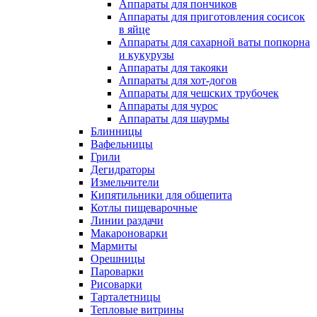
Аппараты для пончиков
Аппараты для приготовления сосисок
в яйце
Аппараты для сахарной ваты попкорна
и кукурузы
Аппараты для такояки
Аппараты для хот-догов
Аппараты для чешских трубочек
Аппараты для чурос
Аппараты для шаурмы
Блинницы
Вафельницы
Грили
Дегидраторы
Измельчители
Кипятильники для общепита
Котлы пищеварочные
Линии раздачи
Макароноварки
Мармиты
Орешницы
Пароварки
Рисоварки
Тарталетницы
Тепловые витрины