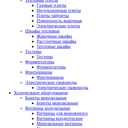
Тепловые плиты
Газовые плиты
Индукционные плиты
Плиты табуреты
Поверхность жарочная
Электрические плиты
Шкафы тепловые
Жарочные шкафы
Расстоечные шкафы
Тепловые шкафы
Тостеры
Тостеры
Ферментаторы
Ферментаторы
Фритюрницы
Фритюрницы
Электрические сковороды
Электрические сковороды
Холодильное оборудование
Бонеты морозильные
Бонеты морозильные
Витрины холодильные
Витрины для мороженого
Витрины кондитерские
Морозильные витрины