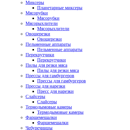
Миксеры
Планетарные миксеры
Мясорубки
Мясорубки
Мясорыхлители
Мясорыхлители
Овощерезки
Овощерезки
Пельменные аппараты
Пельменные аппараты
Перекрутчики
Перекрутчики
Пилы для резки мяса
Пилы для резки мяса
Прессы для гамбургеров
Прессы для гамбургеров
Прессы для нарезки
Пресс для нарезки
Слайсеры
Слайсеры
Термодымовые камеры
Термодымовые камеры
Фаршемешалки
Фаршемешалки
Чебуречницы