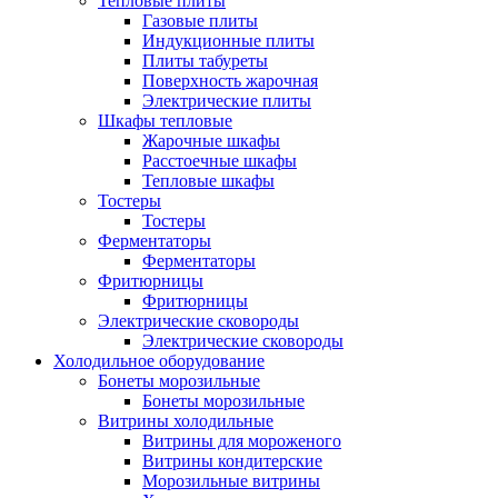
Тепловые плиты
Газовые плиты
Индукционные плиты
Плиты табуреты
Поверхность жарочная
Электрические плиты
Шкафы тепловые
Жарочные шкафы
Расстоечные шкафы
Тепловые шкафы
Тостеры
Тостеры
Ферментаторы
Ферментаторы
Фритюрницы
Фритюрницы
Электрические сковороды
Электрические сковороды
Холодильное оборудование
Бонеты морозильные
Бонеты морозильные
Витрины холодильные
Витрины для мороженого
Витрины кондитерские
Морозильные витрины