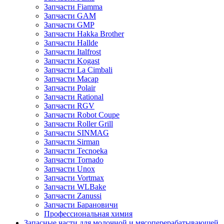
Запчасти Fiamma
Запчасти GAM
Запчасти GMP
Запчасти Hakka Brother
Запчасти Hallde
Запчасти Italfrost
Запчасти Kogast
Запчасти La Cimbali
Запчасти Macap
Запчасти Polair
Запчасти Rational
Запчасти RGV
Запчасти Robot Coupe
Запчасти Roller Grill
Запчасти SINMAG
Запчасти Sirman
Запчасти Tecnoeka
Запчасти Tornado
Запчасти Unox
Запчасти Vortmax
Запчасти WLBake
Запчасти Zanussi
Запчасти Барановичи
Профессиональная химия
Запасные части для молочной и мясоперерабатывающей