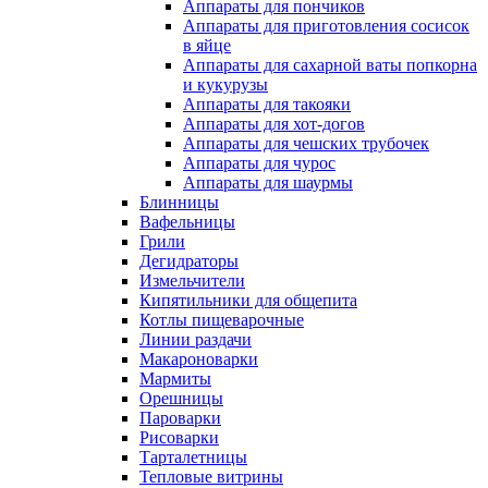
Аппараты для пончиков
Аппараты для приготовления сосисок
в яйце
Аппараты для сахарной ваты попкорна
и кукурузы
Аппараты для такояки
Аппараты для хот-догов
Аппараты для чешских трубочек
Аппараты для чурос
Аппараты для шаурмы
Блинницы
Вафельницы
Грили
Дегидраторы
Измельчители
Кипятильники для общепита
Котлы пищеварочные
Линии раздачи
Макароноварки
Мармиты
Орешницы
Пароварки
Рисоварки
Тарталетницы
Тепловые витрины