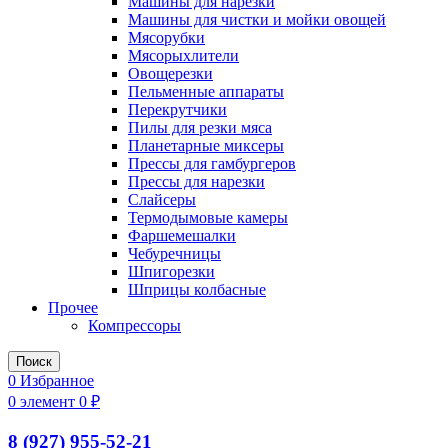
Машины для нарезки
Машины для чистки и мойки овощей
Мясорубки
Мясорыхлители
Овощерезки
Пельменные аппараты
Перекрутчики
Пилы для резки мяса
Планетарные миксеры
Прессы для гамбургеров
Прессы для нарезки
Слайсеры
Термодымовые камеры
Фаршемешалки
Чебуречницы
Шпигорезки
Шприцы колбасные
Прочее
Компрессоры
Поиск
0
Избранное
0
элемент
0
₽
8 (927) 955-52-21