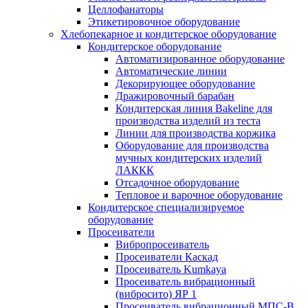
Целлофанаторы
Этикетировочное оборудование
Хлебопекарное и кондитерское оборудование
Кондитерское оборудование
Автоматизированное оборудование
Автоматические линии
Декорирующее оборудование
Дражировочный барабан
Кондитерская линия Bakeline для
производства изделий из теста
Линии для производства коржика
Оборудование для производства
мучных кондитерских изделий
ЛАККК
Отсадочное оборудование
Тепловое и варочное оборудование
Кондитерское специализируемое
оборудование
Просеиватели
Вибропросеиватель
Просеиватели Каскад
Просеиватель Kumkaya
Просеиватель вибрационный
(вибросито) ЯР 1
Просеиватель вибрационный МПС-В