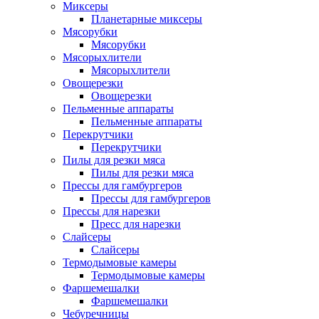
Миксеры
Планетарные миксеры
Мясорубки
Мясорубки
Мясорыхлители
Мясорыхлители
Овощерезки
Овощерезки
Пельменные аппараты
Пельменные аппараты
Перекрутчики
Перекрутчики
Пилы для резки мяса
Пилы для резки мяса
Прессы для гамбургеров
Прессы для гамбургеров
Прессы для нарезки
Пресс для нарезки
Слайсеры
Слайсеры
Термодымовые камеры
Термодымовые камеры
Фаршемешалки
Фаршемешалки
Чебуречницы