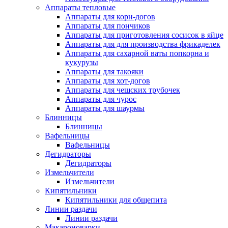
Аппараты тепловые
Аппараты для корн-догов
Аппараты для пончиков
Аппараты для приготовления сосисок в яйце
Аппараты для для производства фрикаделек
Аппараты для сахарной ваты попкорна и
кукурузы
Аппараты для такояки
Аппараты для хот-догов
Аппараты для чешских трубочек
Аппараты для чурос
Аппараты для шаурмы
Блинницы
Блинницы
Вафельницы
Вафельницы
Дегидраторы
Дегидраторы
Измельчители
Измельчители
Кипятильники
Кипятильники для общепита
Линии раздачи
Линии раздачи
Макароноварки