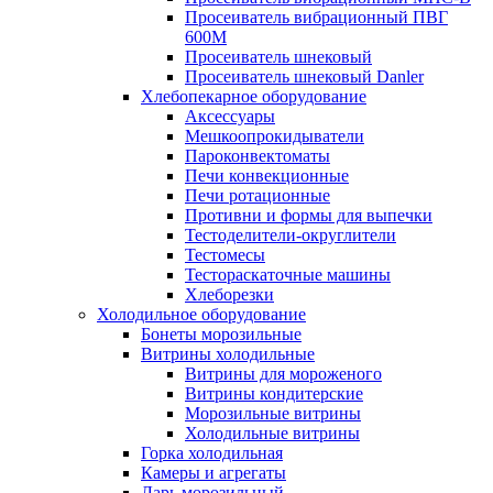
Просеиватель вибрационный ПВГ
600М
Просеиватель шнековый
Просеиватель шнековый Danler
Хлебопекарное оборудование
Аксессуары
Мешкоопрокидыватели
Пароконвектоматы
Печи конвекционные
Печи ротационные
Противни и формы для выпечки
Тестоделители-округлители
Тестомесы
Тестораскаточные машины
Хлеборезки
Холодильное оборудование
Бонеты морозильные
Витрины холодильные
Витрины для мороженого
Витрины кондитерские
Морозильные витрины
Холодильные витрины
Горка холодильная
Камеры и агрегаты
Ларь морозильный