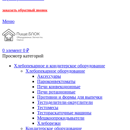
заказать обратный звонок
Меню
0
элемент
0
₽
Просмотр категорий
Хлебопекарное и кондитерское оборудование
Хлебопекарное оборудование
Аксессуары
Пароконвектоматы
Печи конвекционные
Печи ротационные
Противни и формы для выпечки
Тестоделители-округлители
Тестомесы
Тестораскаточные машины
Мешкоопрокидыватели
Хлеборезки
Кондитерское оборудование