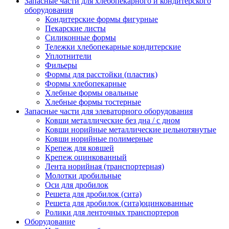
Запасные части для хлебопекарного и кондитерского
оборудования
Кондитерские формы фигурные
Пекарские листы
Силиконные формы
Тележки хлебопекарные кондитерские
Уплотнители
Фильеры
Формы для расстойки (пластик)
Формы хлебопекарные
Хлебные формы овальные
Хлебные формы тостерные
Запасные части для элеваторного оборудования
Ковши металлические без дна / с дном
Ковши норийные металлические цельнотянутые
Ковши норийные полимерные
Крепеж для ковшей
Крепеж оцинкованный
Лента норийная (транспортерная)
Молотки дробильные
Оси для дробилок
Решета для дробилок (сита)
Решета для дробилок (сита)оцинкованные
Ролики для ленточных транспортеров
Оборудование