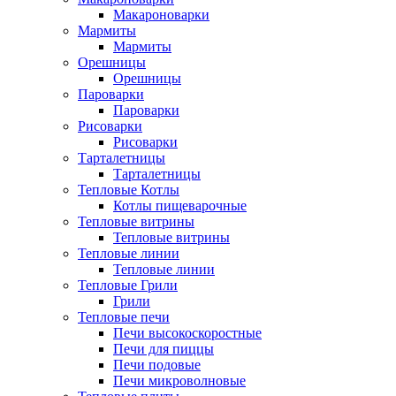
Макароноварки
Мармиты
Мармиты
Орешницы
Орешницы
Пароварки
Пароварки
Рисоварки
Рисоварки
Тарталетницы
Тарталетницы
Тепловые Котлы
Котлы пищеварочные
Тепловые витрины
Тепловые витрины
Тепловые линии
Тепловые линии
Тепловые Грили
Грили
Тепловые печи
Печи высокоскоростные
Печи для пиццы
Печи подовые
Печи микроволновые