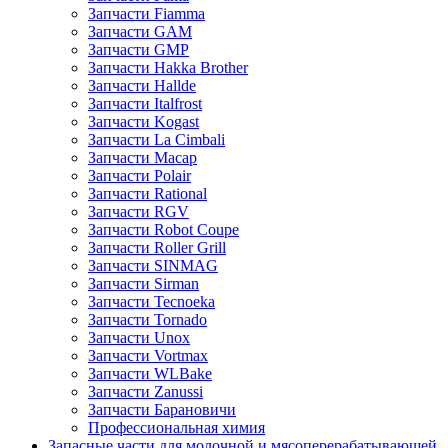
Запчасти Fiamma
Запчасти GAM
Запчасти GMP
Запчасти Hakka Brother
Запчасти Hallde
Запчасти Italfrost
Запчасти Kogast
Запчасти La Cimbali
Запчасти Macap
Запчасти Polair
Запчасти Rational
Запчасти RGV
Запчасти Robot Coupe
Запчасти Roller Grill
Запчасти SINMAG
Запчасти Sirman
Запчасти Tecnoeka
Запчасти Tornado
Запчасти Unox
Запчасти Vortmax
Запчасти WLBake
Запчасти Zanussi
Запчасти Барановичи
Профессиональная химия
Запасные части для молочной и мясоперерабатывающей