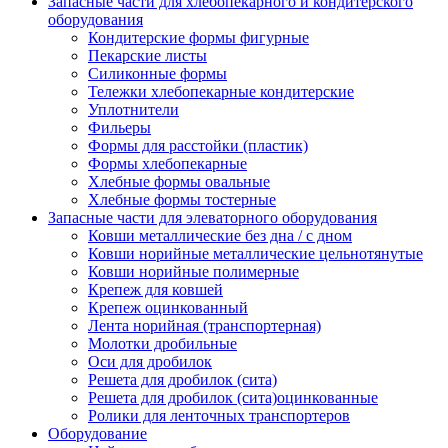
Запасные части для хлебопекарного и кондитерского
оборудования
Кондитерские формы фигурные
Пекарские листы
Силиконные формы
Тележки хлебопекарные кондитерские
Уплотнители
Фильеры
Формы для расстойки (пластик)
Формы хлебопекарные
Хлебные формы овальные
Хлебные формы тостерные
Запасные части для элеваторного оборудования
Ковши металлические без дна / с дном
Ковши норийные металлические цельнотянутые
Ковши норийные полимерные
Крепеж для ковшей
Крепеж оцинкованный
Лента норийная (транспортерная)
Молотки дробильные
Оси для дробилок
Решета для дробилок (сита)
Решета для дробилок (сита)оцинкованные
Ролики для ленточных транспортеров
Оборудование