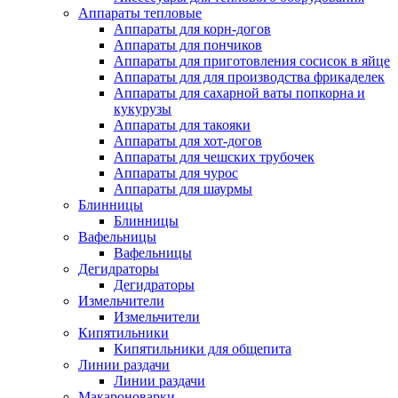
Аппараты тепловые
Аппараты для корн-догов
Аппараты для пончиков
Аппараты для приготовления сосисок в яйце
Аппараты для для производства фрикаделек
Аппараты для сахарной ваты попкорна и
кукурузы
Аппараты для такояки
Аппараты для хот-догов
Аппараты для чешских трубочек
Аппараты для чурос
Аппараты для шаурмы
Блинницы
Блинницы
Вафельницы
Вафельницы
Дегидраторы
Дегидраторы
Измельчители
Измельчители
Кипятильники
Кипятильники для общепита
Линии раздачи
Линии раздачи
Макароноварки