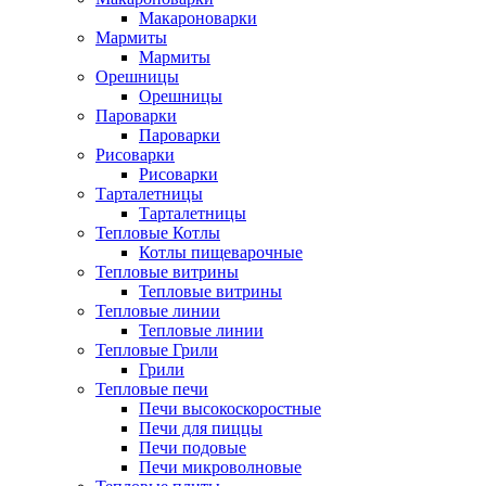
Макароноварки
Мармиты
Мармиты
Орешницы
Орешницы
Пароварки
Пароварки
Рисоварки
Рисоварки
Тарталетницы
Тарталетницы
Тепловые Котлы
Котлы пищеварочные
Тепловые витрины
Тепловые витрины
Тепловые линии
Тепловые линии
Тепловые Грили
Грили
Тепловые печи
Печи высокоскоростные
Печи для пиццы
Печи подовые
Печи микроволновые