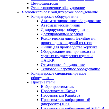
Целлофанаторы
Этикетировочное оборудование
Хлебопекарное и кондитерское оборудование
Кондитерское оборудование
Автоматизированное оборудование
Автоматические линии
Декорирующее оборудование
Дражировочный барабан
Кондитерская линия Bakeline для
производства изделий из теста
Линии для производства коржика
Оборудование для производства
мучных кондитерских изделий
ЛАККК
Отсадочное оборудование
Тепловое и варочное оборудование
Кондитерское специализируемое
оборудование
Просеиватели
Вибропросеиватель
Просеиватели Каскад
Просеиватель Kumkaya
Просеиватель вибрационный
(вибросито) ЯР 1
Просеиватель вибрационный МПС-В