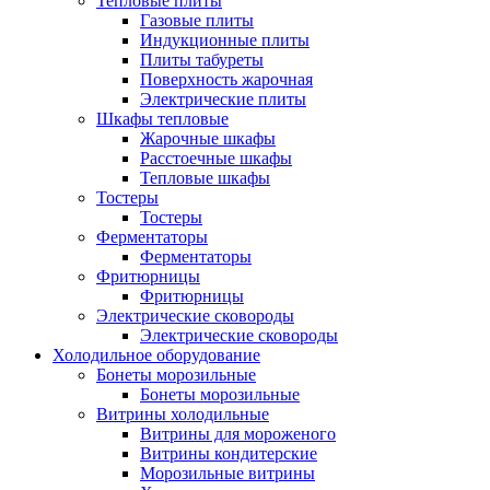
Тепловые плиты
Газовые плиты
Индукционные плиты
Плиты табуреты
Поверхность жарочная
Электрические плиты
Шкафы тепловые
Жарочные шкафы
Расстоечные шкафы
Тепловые шкафы
Тостеры
Тостеры
Ферментаторы
Ферментаторы
Фритюрницы
Фритюрницы
Электрические сковороды
Электрические сковороды
Холодильное оборудование
Бонеты морозильные
Бонеты морозильные
Витрины холодильные
Витрины для мороженого
Витрины кондитерские
Морозильные витрины