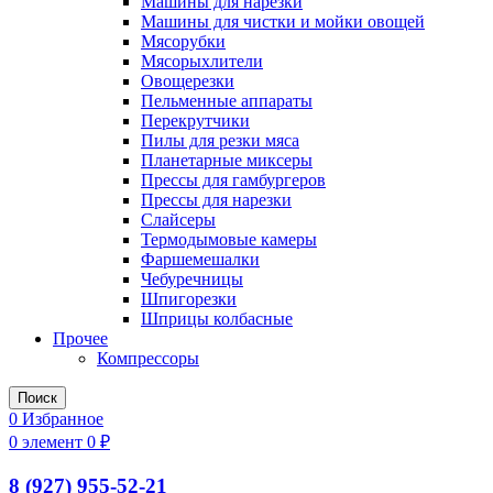
Машины для нарезки
Машины для чистки и мойки овощей
Мясорубки
Мясорыхлители
Овощерезки
Пельменные аппараты
Перекрутчики
Пилы для резки мяса
Планетарные миксеры
Прессы для гамбургеров
Прессы для нарезки
Слайсеры
Термодымовые камеры
Фаршемешалки
Чебуречницы
Шпигорезки
Шприцы колбасные
Прочее
Компрессоры
Поиск
0
Избранное
0
элемент
0
₽
8 (927) 955-52-21