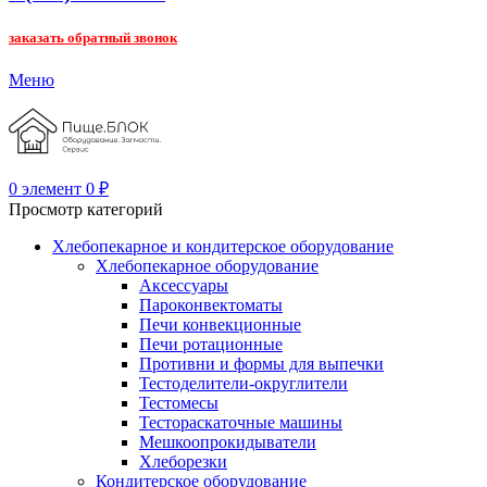
заказать обратный звонок
Меню
0
элемент
0
₽
Просмотр категорий
Хлебопекарное и кондитерское оборудование
Хлебопекарное оборудование
Аксессуары
Пароконвектоматы
Печи конвекционные
Печи ротационные
Противни и формы для выпечки
Тестоделители-округлители
Тестомесы
Тестораскаточные машины
Мешкоопрокидыватели
Хлеборезки
Кондитерское оборудование