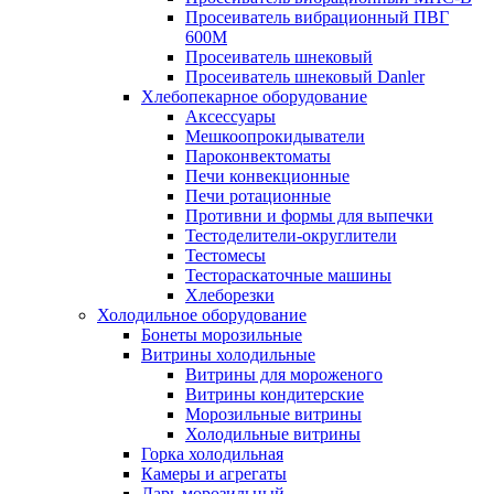
Просеиватель вибрационный ПВГ
600М
Просеиватель шнековый
Просеиватель шнековый Danler
Хлебопекарное оборудование
Аксессуары
Мешкоопрокидыватели
Пароконвектоматы
Печи конвекционные
Печи ротационные
Противни и формы для выпечки
Тестоделители-округлители
Тестомесы
Тестораскаточные машины
Хлеборезки
Холодильное оборудование
Бонеты морозильные
Витрины холодильные
Витрины для мороженого
Витрины кондитерские
Морозильные витрины
Холодильные витрины
Горка холодильная
Камеры и агрегаты
Ларь морозильный