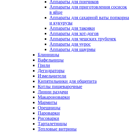
Аппараты для пончиков
Аппараты для приготовления сосисок
в яйце
Аппараты для сахарной ваты попкорна
и кукурузы
Аппараты для такояки
Аппараты для хот-догов
Аппараты для чешских трубочек
Аппараты для чурос
Аппараты для шаурмы
Блинницы
Вафельницы
Грили
Дегидраторы
Измельчители
Кипятильники для общепита
Котлы пищеварочные
Линии раздачи
Макароноварки
Мармиты
Орешницы
Пароварки
Рисоварки
Тарталетницы
Тепловые витрины