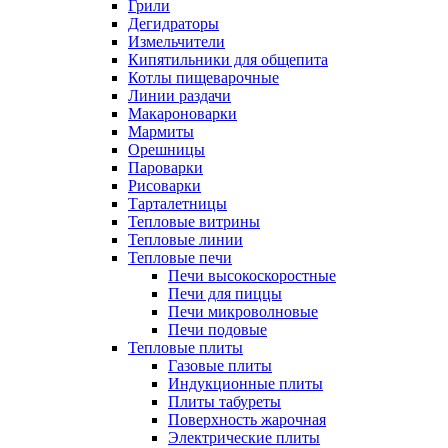
Грили
Дегидраторы
Измельчители
Кипятильники для общепита
Котлы пищеварочные
Линии раздачи
Макароноварки
Мармиты
Орешницы
Пароварки
Рисоварки
Тарталетницы
Тепловые витрины
Тепловые линии
Тепловые печи
Печи высокоскоростные
Печи для пиццы
Печи микроволновые
Печи подовые
Тепловые плиты
Газовые плиты
Индукционные плиты
Плиты табуреты
Поверхность жарочная
Электрические плиты