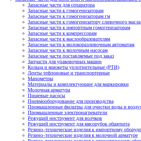
Запасные части для сепаратора
Запасные части к гомогенизаторам
Запасные части к гомогенизаторам гм
Запасные части к гомогенизатору сливочного масла
Запасные части к импортным гомогенизаторам
Запасные части к компрессорам
Запасные части к маслообразователям
Запасные части к молокоразливочным автоматам
Запасные части к молочным насосам
Запасные части поставляемые под заказ
Запчасти для упаковочных машин
Кольца и манжеты уплотнительные (РТИ)
Ленты тефлоновые и транспортерные
Манометры
Материалы и комплектующие для маркировки
Молочная арматура
Пищевые насосы
Пневмооборудование для производства
Промышленные фильтры для очистки воды и возду
Промышленные электронагреватели
Режущий инструмент для волчков
Режущий инструмент для мясорубок общепита
Резино–технические изделия к импортному оборуд
Резино–технические изделия к молочной арматуре
Резино–технические изделия к отечественному об