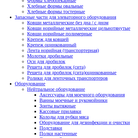
Формы хлебопекарные
Хлебные формы овальные
Хлебные формы тостерные
Запасные части для элеваторного оборудования
Ковши металлические без дна / с дном
Ковши норийные металлические цельнотянутые
Ковши норийные полимерные
Крепеж для ковшей
Крепеж оцинкованный
Лента норийная (транспортерная)
Молотки дробильные
Оси для дробилок
Решета для дробилок (сита)
Решета для дробилок (сита)оцинкованные
Ролики для ленточных транспортеров
Оборудование
Нейтральное оборудование
Аксессуары для моечного оборудования
Ванны моечные и рукомойники
Зонты вытяжные
Кассовые прилавки
Колоды для рубки мяса
Оборудование для дезинфекции и очистки
Подставки
Полки настенные