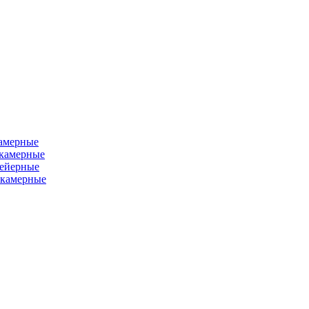
камерные
хкамерные
вейерные
окамерные