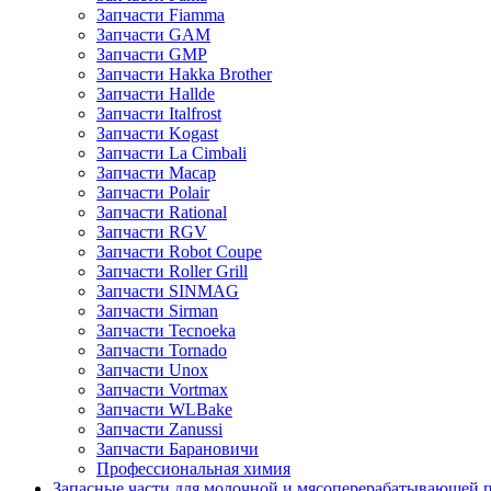
Запчасти Fiamma
Запчасти GAM
Запчасти GMP
Запчасти Hakka Brother
Запчасти Hallde
Запчасти Italfrost
Запчасти Kogast
Запчасти La Cimbali
Запчасти Macap
Запчасти Polair
Запчасти Rational
Запчасти RGV
Запчасти Robot Coupe
Запчасти Roller Grill
Запчасти SINMAG
Запчасти Sirman
Запчасти Tecnoeka
Запчасти Tornado
Запчасти Unox
Запчасти Vortmax
Запчасти WLBake
Запчасти Zanussi
Запчасти Барановичи
Профессиональная химия
Запасные части для молочной и мясоперерабатывающей