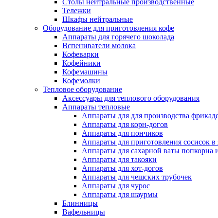
Столы нейтральные производственные
Тележки
Шкафы нейтральные
Оборудование для приготовления кофе
Аппараты для горячего шоколада
Вспениватели молока
Кофеварки
Кофейники
Кофемашины
Кофемолки
Тепловое оборудование
Аксессуары для теплового оборудования
Аппараты тепловые
Аппараты для для производства фрикад
Аппараты для корн-догов
Аппараты для пончиков
Аппараты для приготовления сосисок в
Аппараты для сахарной ваты попкорна 
Аппараты для такояки
Аппараты для хот-догов
Аппараты для чешских трубочек
Аппараты для чурос
Аппараты для шаурмы
Блинницы
Вафельницы