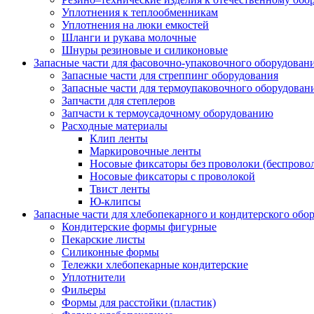
Уплотнения к теплообменникам
Уплотнения на люки емкостей
Шланги и рукава молочные
Шнуры резиновые и силиконовые
Запасные части для фасовочно-упаковочного оборудован
Запасные части для стреппинг оборудования
Запасные части для термоупаковочного оборудован
Запчасти для степлеров
Запчасти к термоусадочному оборудованию
Расходные материалы
Клип ленты
Маркировочные ленты
Носовые фиксаторы без проволоки (беспрово
Носовые фиксаторы с проволокой
Твист ленты
Ю-клипсы
Запасные части для хлебопекарного и кондитерского обо
Кондитерские формы фигурные
Пекарские листы
Силиконные формы
Тележки хлебопекарные кондитерские
Уплотнители
Фильеры
Формы для расстойки (пластик)