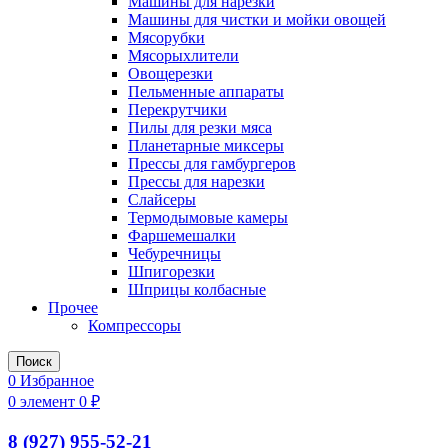
Машины для нарезки
Машины для чистки и мойки овощей
Мясорубки
Мясорыхлители
Овощерезки
Пельменные аппараты
Перекрутчики
Пилы для резки мяса
Планетарные миксеры
Прессы для гамбургеров
Прессы для нарезки
Слайсеры
Термодымовые камеры
Фаршемешалки
Чебуречницы
Шпигорезки
Шприцы колбасные
Прочее
Компрессоры
Поиск
0
Избранное
0
элемент
0
₽
8 (927) 955-52-21