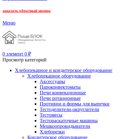
заказать обратный звонок
Меню
0
элемент
0
₽
Просмотр категорий
Хлебопекарное и кондитерское оборудование
Хлебопекарное оборудование
Аксессуары
Пароконвектоматы
Печи конвекционные
Печи ротационные
Противни и формы для выпечки
Тестоделители-округлители
Тестомесы
Тестораскаточные машины
Мешкоопрокидыватели
Хлеборезки
Кондитерское оборудование