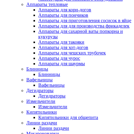
Аппараты тепловые
Аппараты для корн-догов
Аппараты для пончиков
Аппараты для приготовления сосисок в яйце
Аппараты для для производства фрикаделек
Аппараты для сахарной ваты попкорна и
кукурузы
Аппараты для такояки
Аппараты для хот-догов
Аппараты для чешских трубочек
Аппараты для чурос
Аппараты для шаурмы
Блинницы
Блинницы
Вафельницы
Вафельницы
Дегидраторы
Дегидраторы
Измельчители
Измельчители
Кипятильники
Кипятильники для общепита
Линии раздачи
Линии раздачи
Макароноварки