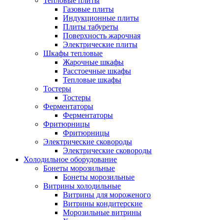
Тепловые плиты
Газовые плиты
Индукционные плиты
Плиты табуреты
Поверхность жарочная
Электрические плиты
Шкафы тепловые
Жарочные шкафы
Расстоечные шкафы
Тепловые шкафы
Тостеры
Тостеры
Ферментаторы
Ферментаторы
Фритюрницы
Фритюрницы
Электрические сковороды
Электрические сковороды
Холодильное оборудование
Бонеты морозильные
Бонеты морозильные
Витрины холодильные
Витрины для мороженого
Витрины кондитерские
Морозильные витрины