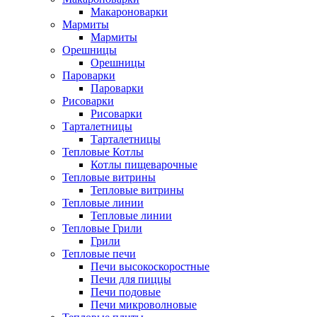
Макароноварки
Мармиты
Мармиты
Орешницы
Орешницы
Пароварки
Пароварки
Рисоварки
Рисоварки
Тарталетницы
Тарталетницы
Тепловые Котлы
Котлы пищеварочные
Тепловые витрины
Тепловые витрины
Тепловые линии
Тепловые линии
Тепловые Грили
Грили
Тепловые печи
Печи высокоскоростные
Печи для пиццы
Печи подовые
Печи микроволновые