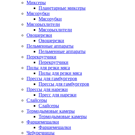
Миксеры
Планетарные миксеры
Мясорубки
Мясорубки
Мясорыхлители
Мясорыхлители
Овощерезки
Овощерезки
Пельменные аппараты
Пельменные аппараты
Перекрутчики
Перекрутчики
Пилы для резки мяса
Пилы для резки мяса
Прессы для гамбургеров
Прессы для гамбургеров
Прессы для нарезки
Пресс для нарезки
Слайсеры
Слайсеры
Термодымовые камеры
Термодымовые камеры
Фаршемешалки
Фаршемешалки
Чебуречницы