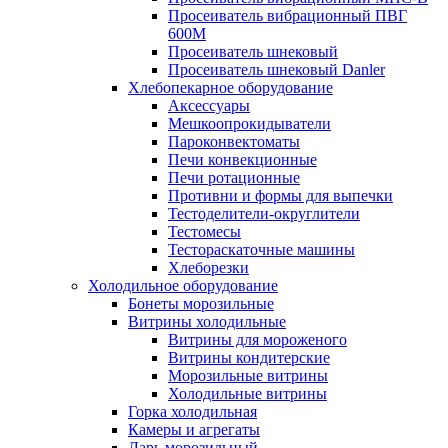
Просеиватель вибрационный ПВГ
600М
Просеиватель шнековый
Просеиватель шнековый Danler
Хлебопекарное оборудование
Аксессуары
Мешкоопрокидыватели
Пароконвектоматы
Печи конвекционные
Печи ротационные
Противни и формы для выпечки
Тестоделители-округлители
Тестомесы
Тестораскаточные машины
Хлеборезки
Холодильное оборудование
Бонеты морозильные
Витрины холодильные
Витрины для мороженого
Витрины кондитерские
Морозильные витрины
Холодильные витрины
Горка холодильная
Камеры и агрегаты
Ларь морозильный