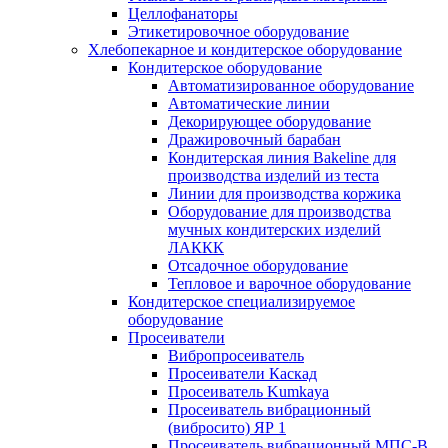
Целлофанаторы
Этикетировочное оборудование
Хлебопекарное и кондитерское оборудование
Кондитерское оборудование
Автоматизированное оборудование
Автоматические линии
Декорирующее оборудование
Дражировочный барабан
Кондитерская линия Bakeline для
производства изделий из теста
Линии для производства коржика
Оборудование для производства
мучных кондитерских изделий
ЛАККК
Отсадочное оборудование
Тепловое и варочное оборудование
Кондитерское специализируемое
оборудование
Просеиватели
Вибропросеиватель
Просеиватели Каскад
Просеиватель Kumkaya
Просеиватель вибрационный
(вибросито) ЯР 1
Просеиватель вибрационный МПС-В