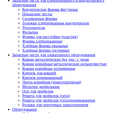
Запасные части для хлебопекарного и кондитерского
оборудования
Кондитерские формы фигурные
Пекарские листы
Силиконные формы
Тележки хлебопекарные кондитерские
Уплотнители
Фильеры
Формы для расстойки (пластик)
Формы хлебопекарные
Хлебные формы овальные
Хлебные формы тостерные
Запасные части для элеваторного оборудования
Ковши металлические без дна / с дном
Ковши норийные металлические цельнотянутые
Ковши норийные полимерные
Крепеж для ковшей
Крепеж оцинкованный
Лента норийная (транспортерная)
Молотки дробильные
Оси для дробилок
Решета для дробилок (сита)
Решета для дробилок (сита)оцинкованные
Ролики для ленточных транспортеров
Оборудование