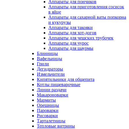
Аппараты для пончиков
Аппараты для приготовления сосисок
в яйце
Аппараты для сахарной ваты попкорна
и кукурузы
Аппараты для такояки
Аппараты для хот-догов
Аппараты для чешских трубочек
Аппараты для чурос
Аппараты для шаурмы
Блинницы
Вафельницы
Грили
Дегидраторы
Измельчители
Кипятильники для общепита
Котлы пищеварочные
Линии раздачи
Макароноварки
Мармиты
Орешницы
Пароварки
Рисоварки
Тарталетницы
Тепловые витрины