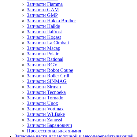
Запчасти Fiamma
Запчасти GAM
Запчасти GMP
Запчасти Hakka Brother
Запчасти Hallde
Запчасти Italfrost
Запчасти Kogast
Запчасти La Cimbali
Запчасти Macap
Запчасти Polair
Запчасти Rational
Запчасти RGV
Запчасти Robot Coupe
Запчасти Roller Grill
Запчасти SINMAG
Запчасти Sirman
Запчасти Tecnoeka
Запчасти Tornado
Запчасти Unox
Запчасти Vortmax
Запчасти WLBake
Запчасти Zanussi
Запчасти Барановичи
Профессиональная химия
Запасные части для молочной и мясоперерабатывающей