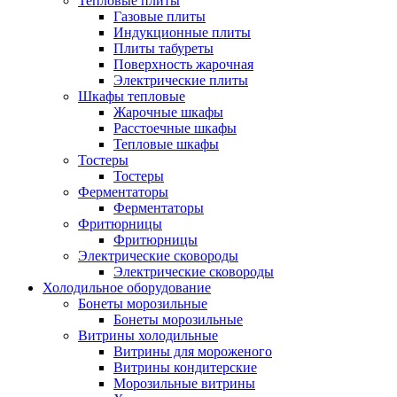
Тепловые плиты
Газовые плиты
Индукционные плиты
Плиты табуреты
Поверхность жарочная
Электрические плиты
Шкафы тепловые
Жарочные шкафы
Расстоечные шкафы
Тепловые шкафы
Тостеры
Тостеры
Ферментаторы
Ферментаторы
Фритюрницы
Фритюрницы
Электрические сковороды
Электрические сковороды
Холодильное оборудование
Бонеты морозильные
Бонеты морозильные
Витрины холодильные
Витрины для мороженого
Витрины кондитерские
Морозильные витрины