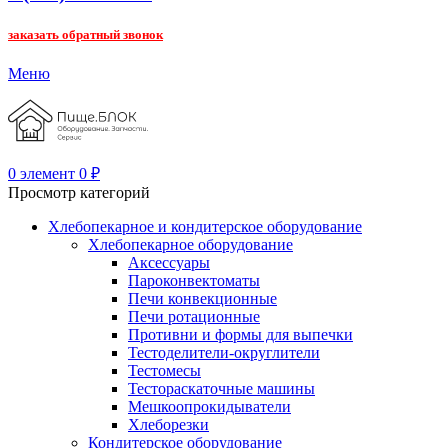
заказать обратный звонок
Меню
0
элемент
0
₽
Просмотр категорий
Хлебопекарное и кондитерское оборудование
Хлебопекарное оборудование
Аксессуары
Пароконвектоматы
Печи конвекционные
Печи ротационные
Противни и формы для выпечки
Тестоделители-округлители
Тестомесы
Тестораскаточные машины
Мешкоопрокидыватели
Хлеборезки
Кондитерское оборудование