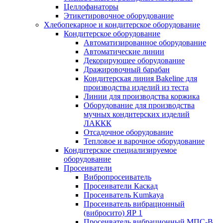
Целлофанаторы
Этикетировочное оборудование
Хлебопекарное и кондитерское оборудование
Кондитерское оборудование
Автоматизированное оборудование
Автоматические линии
Декорирующее оборудование
Дражировочный барабан
Кондитерская линия Bakeline для
производства изделий из теста
Линии для производства коржика
Оборудование для производства
мучных кондитерских изделий
ЛАККК
Отсадочное оборудование
Тепловое и варочное оборудование
Кондитерское специализируемое
оборудование
Просеиватели
Вибропросеиватель
Просеиватели Каскад
Просеиватель Kumkaya
Просеиватель вибрационный
(вибросито) ЯР 1
Просеиватель вибрационный МПС-В