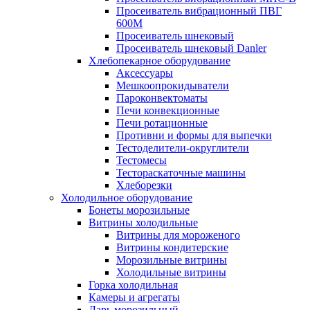
Просеиватель вибрационный ПВГ
600М
Просеиватель шнековый
Просеиватель шнековый Danler
Хлебопекарное оборудование
Аксессуары
Мешкоопрокидыватели
Пароконвектоматы
Печи конвекционные
Печи ротационные
Противни и формы для выпечки
Тестоделители-округлители
Тестомесы
Тестораскаточные машины
Хлеборезки
Холодильное оборудование
Бонеты морозильные
Витрины холодильные
Витрины для мороженого
Витрины кондитерские
Морозильные витрины
Холодильные витрины
Горка холодильная
Камеры и агрегаты
Ларь морозильный