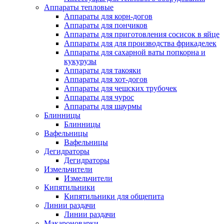
Аппараты тепловые
Аппараты для корн-догов
Аппараты для пончиков
Аппараты для приготовления сосисок в яйце
Аппараты для для производства фрикаделек
Аппараты для сахарной ваты попкорна и
кукурузы
Аппараты для такояки
Аппараты для хот-догов
Аппараты для чешских трубочек
Аппараты для чурос
Аппараты для шаурмы
Блинницы
Блинницы
Вафельницы
Вафельницы
Дегидраторы
Дегидраторы
Измельчители
Измельчители
Кипятильники
Кипятильники для общепита
Линии раздачи
Линии раздачи
Макароноварки