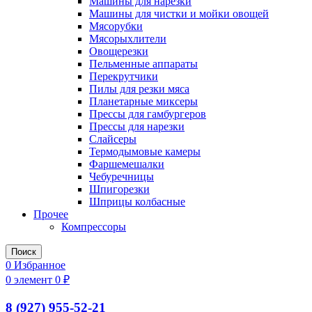
Машины для нарезки
Машины для чистки и мойки овощей
Мясорубки
Мясорыхлители
Овощерезки
Пельменные аппараты
Перекрутчики
Пилы для резки мяса
Планетарные миксеры
Прессы для гамбургеров
Прессы для нарезки
Слайсеры
Термодымовые камеры
Фаршемешалки
Чебуречницы
Шпигорезки
Шприцы колбасные
Прочее
Компрессоры
Поиск
0
Избранное
0
элемент
0
₽
8 (927) 955-52-21