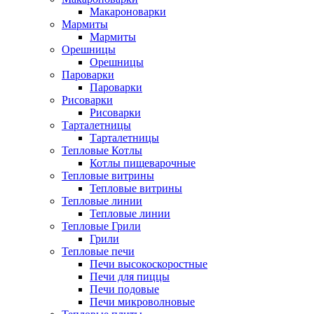
Макароноварки
Мармиты
Мармиты
Орешницы
Орешницы
Пароварки
Пароварки
Рисоварки
Рисоварки
Тарталетницы
Тарталетницы
Тепловые Котлы
Котлы пищеварочные
Тепловые витрины
Тепловые витрины
Тепловые линии
Тепловые линии
Тепловые Грили
Грили
Тепловые печи
Печи высокоскоростные
Печи для пиццы
Печи подовые
Печи микроволновые