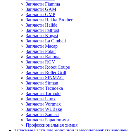
Запчасти Fiamma
Запчасти GAM
Запчасти GMP
Запчасти Hakka Brother
Запчасти Hallde
Запчасти Italfrost
Запчасти Kogast
Запчасти La Cimbali
Запчасти Macap
Запчасти Polair
Запчасти Rational
Запчасти RGV
Запчасти Robot Coupe
Запчасти Roller Grill
Запчасти SINMAG
Запчасти Sirman
Запчасти Tecnoeka
Запчасти Tornado
Запчасти Unox
Запчасти Vortmax
Запчасти WLBake
Запчасти Zanussi
Запчасти Барановичи
Профессиональная химия
Запасные части для молочной и мясоперерабатывающей