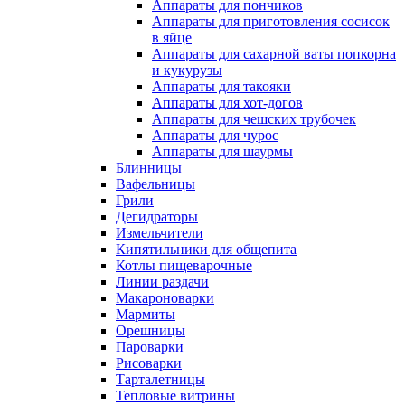
Аппараты для пончиков
Аппараты для приготовления сосисок
в яйце
Аппараты для сахарной ваты попкорна
и кукурузы
Аппараты для такояки
Аппараты для хот-догов
Аппараты для чешских трубочек
Аппараты для чурос
Аппараты для шаурмы
Блинницы
Вафельницы
Грили
Дегидраторы
Измельчители
Кипятильники для общепита
Котлы пищеварочные
Линии раздачи
Макароноварки
Мармиты
Орешницы
Пароварки
Рисоварки
Тарталетницы
Тепловые витрины