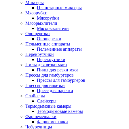
Миксеры
Планетарные миксеры
Мясорубки
Мясорубки
Мясорыхлители
Мясорыхлители
Овощерезки
Овощерезки
Пельменные аппараты
Пельменные аппараты
Перекрутчики
Перекрутчики
Пилы для резки мяса
Пилы для резки мяса
Прессы для гамбургеров
Прессы для гамбургеров
Прессы для нарезки
Пресс для нарезки
Слайсеры
Слайсеры
Термодымовые камеры
Термодымовые камеры
Фаршемешалки
Фаршемешалки
Чебуречницы