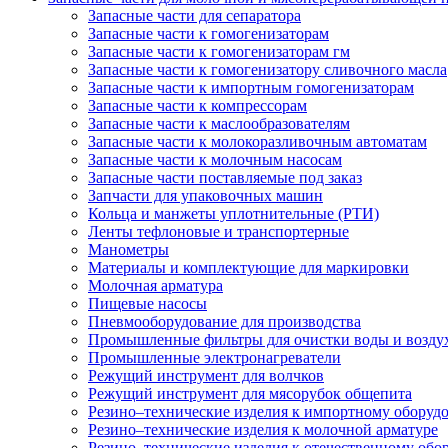
Запасные части для сепаратора
Запасные части к гомогенизаторам
Запасные части к гомогенизаторам гм
Запасные части к гомогенизатору сливочного масла
Запасные части к импортным гомогенизаторам
Запасные части к компрессорам
Запасные части к маслообразователям
Запасные части к молокоразливочным автоматам
Запасные части к молочным насосам
Запасные части поставляемые под заказ
Запчасти для упаковочных машин
Кольца и манжеты уплотнительные (РТИ)
Ленты тефлоновые и транспортерные
Манометры
Материалы и комплектующие для маркировки
Молочная арматура
Пищевые насосы
Пневмооборудование для производства
Промышленные фильтры для очистки воды и возду
Промышленные электронагреватели
Режущий инструмент для волчков
Режущий инструмент для мясорубок общепита
Резино–технические изделия к импортному оборуд
Резино–технические изделия к молочной арматуре
Резино–технические изделия к отечественному об