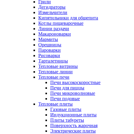
Грили
Дегидраторы
Измельчители
Кипятильники для общепита
Котлы пищеварочные
Линии раздачи
Макароноварки
Мармиты
Орешницы
Пароварки
Рисоварки
Тарталетницы
Тепловые витрины
Тепловые линии
Тепловые печи
Печи высокоскоростные
Печи для пиццы
Печи микроволновые
Печи подовые
Тепловые плиты
Газовые плиты
Индукционные плиты
Плиты табуреты
Поверхность жарочная
Электрические плиты