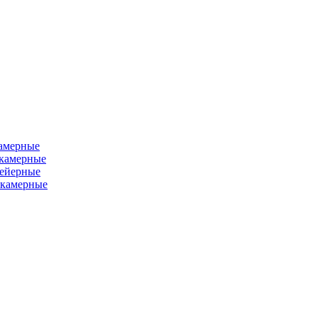
камерные
хкамерные
вейерные
окамерные