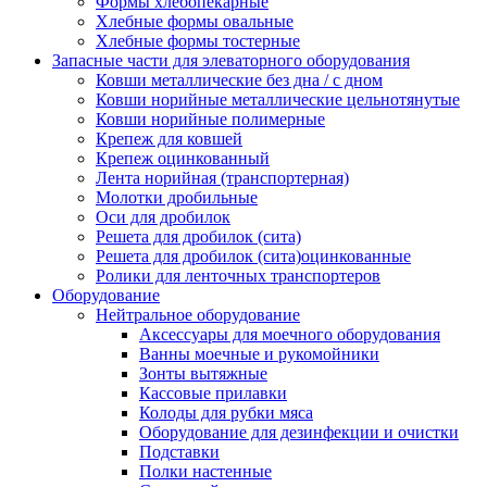
Формы хлебопекарные
Хлебные формы овальные
Хлебные формы тостерные
Запасные части для элеваторного оборудования
Ковши металлические без дна / с дном
Ковши норийные металлические цельнотянутые
Ковши норийные полимерные
Крепеж для ковшей
Крепеж оцинкованный
Лента норийная (транспортерная)
Молотки дробильные
Оси для дробилок
Решета для дробилок (сита)
Решета для дробилок (сита)оцинкованные
Ролики для ленточных транспортеров
Оборудование
Нейтральное оборудование
Аксессуары для моечного оборудования
Ванны моечные и рукомойники
Зонты вытяжные
Кассовые прилавки
Колоды для рубки мяса
Оборудование для дезинфекции и очистки
Подставки
Полки настенные