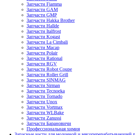
Запчасти Fiamma
Запчасти GAM
Запчасти GMP
Запчасти Hakka Brother
Запчасти Hallde
Запчасти Italfrost
Запчасти Kogast
Запчасти La Cimbali
Запчасти Macap
Запчасти Polair
Запчасти Rational
Запчасти RGV
Запчасти Robot Coupe
Запчасти Roller Grill
Запчасти SINMAG
Запчасти Sirman
Запчасти Tecnoeka
Запчасти Tornado
Запчасти Unox
Запчасти Vortmax
Запчасти WLBake
Запчасти Zanussi
Запчасти Барановичи
Профессиональная химия
Запасные части для молочной и мясоперерабатывающей