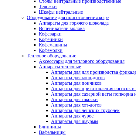
Столы нейтральные производственные
Тележки
Шкафы нейтральные
Оборудование для приготовления кофе
Аппараты для горячего шоколада
Вспениватели молока
Кофеварки
Кофейники
Кофемашины
Кофемолки
Тепловое оборудование
Аксессуары для теплового оборудования
Аппараты тепловые
Аппараты для для производства фрикад
Аппараты для корн-догов
Аппараты для пончиков
Аппараты для приготовления сосисок в
Аппараты для сахарной ваты попкорна 
Аппараты для такояки
Аппараты для хот-догов
Аппараты для чешских трубочек
Аппараты для чурос
Аппараты для шаурмы
Блинницы
Вафельницы