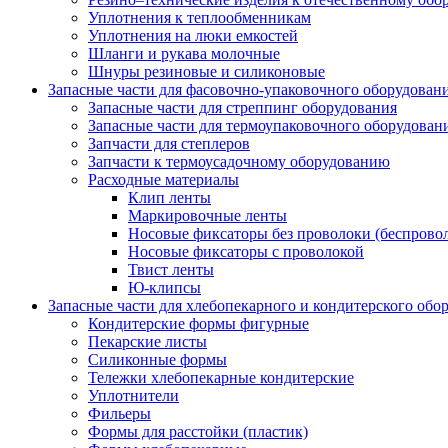
Уплотнения к теплообменникам
Уплотнения на люки емкостей
Шланги и рукава молочные
Шнуры резиновые и силиконовые
Запасные части для фасовочно-упаковочного оборудован
Запасные части для стреппинг оборудования
Запасные части для термоупаковочного оборудован
Запчасти для степлеров
Запчасти к термоусадочному оборудованию
Расходные материалы
Клип ленты
Маркировочные ленты
Носовые фиксаторы без проволоки (беспрово
Носовые фиксаторы с проволокой
Твист ленты
Ю-клипсы
Запасные части для хлебопекарного и кондитерского обо
Кондитерские формы фигурные
Пекарские листы
Силиконные формы
Тележки хлебопекарные кондитерские
Уплотнители
Фильеры
Формы для расстойки (пластик)