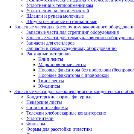
Уплотнения к теплообменникам
Уплотнения на люки емкостей
Шланги и рукава молочные
Шнуры резиновые и силиконовые
Запасные части для фасовочно-упаковочного оборудован
Запасные части для стреппинг оборудования
Запасные части для термоупаковочного оборудован
Запчасти для степлеров
Запчасти к термоусадочному оборудованию
Расходные материалы
Клип ленты
Маркировочные ленты
Носовые фиксаторы без проволоки (беспрово
Носовые фиксаторы с проволокой
Твист ленты
Ю-клипсы
Запасные части для хлебопекарного и кондитерского обо
Кондитерские формы фигурные
Пекарские листы
Силиконные формы
Тележки хлебопекарные кондитерские
Уплотнители
Фильеры
Формы для расстойки (пластик)