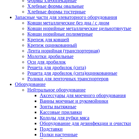
Формы хлебопекарные
Хлебные формы овальные
Хлебные формы тостерные
Запасные части для элеваторного оборудования
Ковши металлические без дна / с дном
Ковши норийные металлические цельнотянутые
Ковши норийные полимерные
Крепеж для ковшей
Крепеж оцинкованный
Лента норийная (транспортерная)
Молотки дробильные
Оси для дробилок
Решета для дробилок (сита)
Решета для дробилок (сита)оцинкованные
Ролики для ленточных транспортеров
Оборудование
Нейтральное оборудование
Аксессуары для моечного оборудования
Ванны моечные и рукомойники
Зонты вытяжные
Кассовые прилавки
Колоды для рубки мяса
Оборудование для дезинфекции и очистки
Подставки
Полки настенные