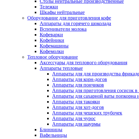
Столы нейтральные производственные
Тележки
Шкафы нейтральные
Оборудование для приготовления кофе
Аппараты для горячего шоколада
Вспениватели молока
Кофеварки
Кофейники
Кофемашины
Кофемолки
Тепловое оборудование
Аксессуары для теплового оборудования
Аппараты тепловые
Аппараты для для производства фрикад
Аппараты для корн-догов
Аппараты для пончиков
Аппараты для приготовления сосисок в
Аппараты для сахарной ваты попкорна 
Аппараты для такояки
Аппараты для хот-догов
Аппараты для чешских трубочек
Аппараты для чурос
Аппараты для шаурмы
Блинницы
Вафельницы