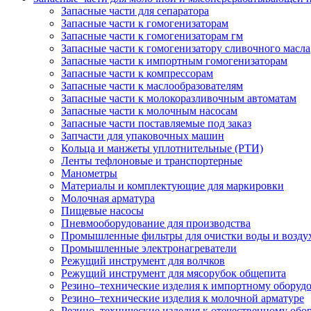
Запасные части для сепаратора
Запасные части к гомогенизаторам
Запасные части к гомогенизаторам гм
Запасные части к гомогенизатору сливочного масла
Запасные части к импортным гомогенизаторам
Запасные части к компрессорам
Запасные части к маслообразователям
Запасные части к молокоразливочным автоматам
Запасные части к молочным насосам
Запасные части поставляемые под заказ
Запчасти для упаковочных машин
Кольца и манжеты уплотнительные (РТИ)
Ленты тефлоновые и транспортерные
Манометры
Материалы и комплектующие для маркировки
Молочная арматура
Пищевые насосы
Пневмооборудование для производства
Промышленные фильтры для очистки воды и возду
Промышленные электронагреватели
Режущий инструмент для волчков
Режущий инструмент для мясорубок общепита
Резино–технические изделия к импортному оборуд
Резино–технические изделия к молочной арматуре
Резино–технические изделия к отечественному об