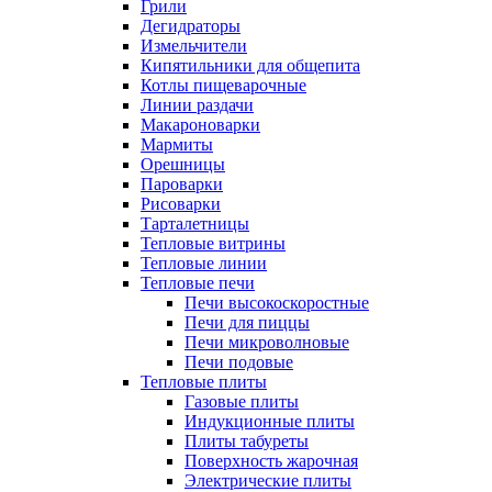
Грили
Дегидраторы
Измельчители
Кипятильники для общепита
Котлы пищеварочные
Линии раздачи
Макароноварки
Мармиты
Орешницы
Пароварки
Рисоварки
Тарталетницы
Тепловые витрины
Тепловые линии
Тепловые печи
Печи высокоскоростные
Печи для пиццы
Печи микроволновые
Печи подовые
Тепловые плиты
Газовые плиты
Индукционные плиты
Плиты табуреты
Поверхность жарочная
Электрические плиты