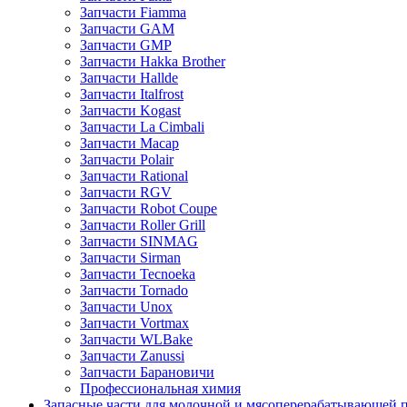
Запчасти Fiamma
Запчасти GAM
Запчасти GMP
Запчасти Hakka Brother
Запчасти Hallde
Запчасти Italfrost
Запчасти Kogast
Запчасти La Cimbali
Запчасти Macap
Запчасти Polair
Запчасти Rational
Запчасти RGV
Запчасти Robot Coupe
Запчасти Roller Grill
Запчасти SINMAG
Запчасти Sirman
Запчасти Tecnoeka
Запчасти Tornado
Запчасти Unox
Запчасти Vortmax
Запчасти WLBake
Запчасти Zanussi
Запчасти Барановичи
Профессиональная химия
Запасные части для молочной и мясоперерабатывающей