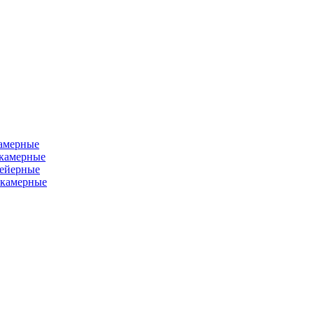
камерные
хкамерные
вейерные
окамерные