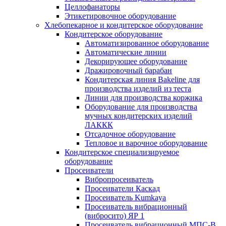
Целлофанаторы
Этикетировочное оборудование
Хлебопекарное и кондитерское оборудование
Кондитерское оборудование
Автоматизированное оборудование
Автоматические линии
Декорирующее оборудование
Дражировочный барабан
Кондитерская линия Bakeline для
производства изделий из теста
Линии для производства коржика
Оборудование для производства
мучных кондитерских изделий
ЛАККК
Отсадочное оборудование
Тепловое и варочное оборудование
Кондитерское специализируемое
оборудование
Просеиватели
Вибропросеиватель
Просеиватели Каскад
Просеиватель Kumkaya
Просеиватель вибрационный
(вибросито) ЯР 1
Просеиватель вибрационный МПС-В