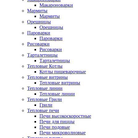
Макароноварки
Мармиты
Мармиты
Орешницы
Орешницы
Пароварки
Пароварки
Рисоварки
Рисоварки
Тарталетницы
Тарталетницы
Тепловые Котлы
Котлы пищеварочные
Тепловые витрины
Тепловые витрины
Тепловые линии
Тепловые линии
Тепловые Грили
Грили
Тепловые печи
Печи высокоскоростные
Печи для пиццы
Печи подовые
Печи микроволновые