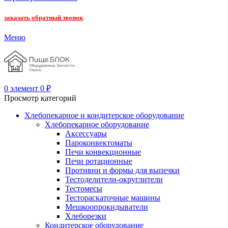
заказать обратный звонок
Меню
0
элемент
0
₽
Просмотр категорий
Хлебопекарное и кондитерское оборудование
Хлебопекарное оборудование
Аксессуары
Пароконвектоматы
Печи конвекционные
Печи ротационные
Противни и формы для выпечки
Тестоделители-округлители
Тестомесы
Тестораскаточные машины
Мешкоопрокидыватели
Хлеборезки
Кондитерское оборудование