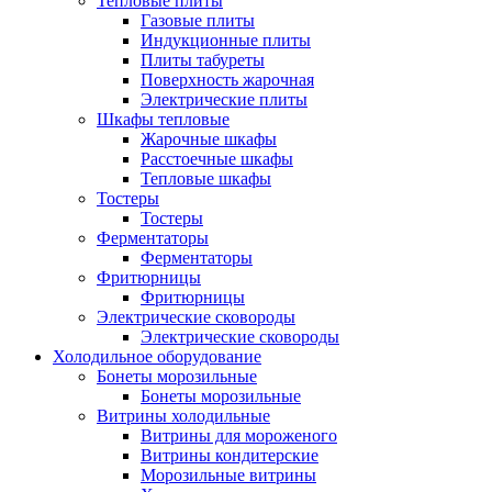
Тепловые плиты
Газовые плиты
Индукционные плиты
Плиты табуреты
Поверхность жарочная
Электрические плиты
Шкафы тепловые
Жарочные шкафы
Расстоечные шкафы
Тепловые шкафы
Тостеры
Тостеры
Ферментаторы
Ферментаторы
Фритюрницы
Фритюрницы
Электрические сковороды
Электрические сковороды
Холодильное оборудование
Бонеты морозильные
Бонеты морозильные
Витрины холодильные
Витрины для мороженого
Витрины кондитерские
Морозильные витрины