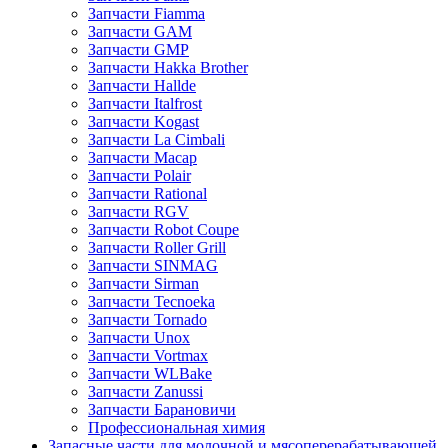
Запчасти Fiamma
Запчасти GAM
Запчасти GMP
Запчасти Hakka Brother
Запчасти Hallde
Запчасти Italfrost
Запчасти Kogast
Запчасти La Cimbali
Запчасти Macap
Запчасти Polair
Запчасти Rational
Запчасти RGV
Запчасти Robot Coupe
Запчасти Roller Grill
Запчасти SINMAG
Запчасти Sirman
Запчасти Tecnoeka
Запчасти Tornado
Запчасти Unox
Запчасти Vortmax
Запчасти WLBake
Запчасти Zanussi
Запчасти Барановичи
Профессиональная химия
Запасные части для молочной и мясоперерабатывающей