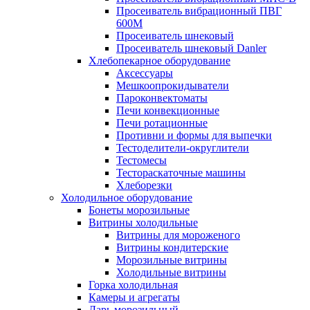
Просеиватель вибрационный ПВГ
600М
Просеиватель шнековый
Просеиватель шнековый Danler
Хлебопекарное оборудование
Аксессуары
Мешкоопрокидыватели
Пароконвектоматы
Печи конвекционные
Печи ротационные
Противни и формы для выпечки
Тестоделители-округлители
Тестомесы
Тестораскаточные машины
Хлеборезки
Холодильное оборудование
Бонеты морозильные
Витрины холодильные
Витрины для мороженого
Витрины кондитерские
Морозильные витрины
Холодильные витрины
Горка холодильная
Камеры и агрегаты
Ларь морозильный