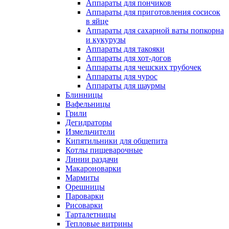
Аппараты для пончиков
Аппараты для приготовления сосисок
в яйце
Аппараты для сахарной ваты попкорна
и кукурузы
Аппараты для такояки
Аппараты для хот-догов
Аппараты для чешских трубочек
Аппараты для чурос
Аппараты для шаурмы
Блинницы
Вафельницы
Грили
Дегидраторы
Измельчители
Кипятильники для общепита
Котлы пищеварочные
Линии раздачи
Макароноварки
Мармиты
Орешницы
Пароварки
Рисоварки
Тарталетницы
Тепловые витрины