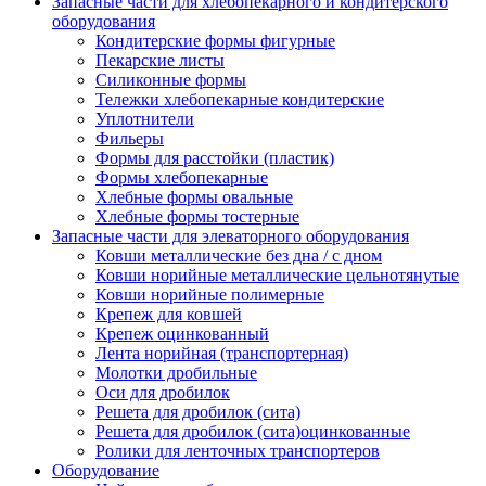
Запасные части для хлебопекарного и кондитерского
оборудования
Кондитерские формы фигурные
Пекарские листы
Силиконные формы
Тележки хлебопекарные кондитерские
Уплотнители
Фильеры
Формы для расстойки (пластик)
Формы хлебопекарные
Хлебные формы овальные
Хлебные формы тостерные
Запасные части для элеваторного оборудования
Ковши металлические без дна / с дном
Ковши норийные металлические цельнотянутые
Ковши норийные полимерные
Крепеж для ковшей
Крепеж оцинкованный
Лента норийная (транспортерная)
Молотки дробильные
Оси для дробилок
Решета для дробилок (сита)
Решета для дробилок (сита)оцинкованные
Ролики для ленточных транспортеров
Оборудование