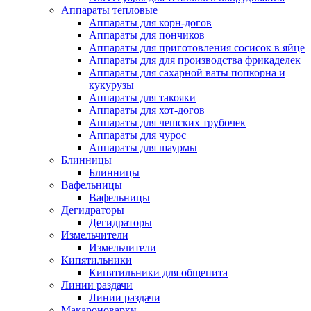
Аппараты тепловые
Аппараты для корн-догов
Аппараты для пончиков
Аппараты для приготовления сосисок в яйце
Аппараты для для производства фрикаделек
Аппараты для сахарной ваты попкорна и
кукурузы
Аппараты для такояки
Аппараты для хот-догов
Аппараты для чешских трубочек
Аппараты для чурос
Аппараты для шаурмы
Блинницы
Блинницы
Вафельницы
Вафельницы
Дегидраторы
Дегидраторы
Измельчители
Измельчители
Кипятильники
Кипятильники для общепита
Линии раздачи
Линии раздачи
Макароноварки