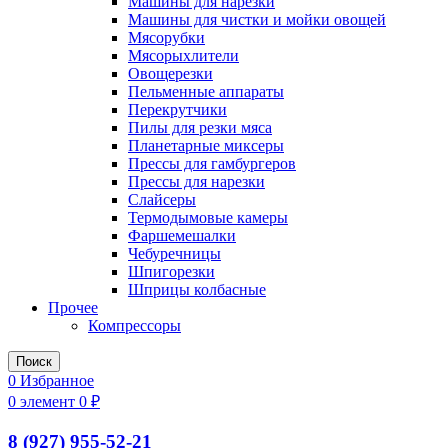
Машины для нарезки
Машины для чистки и мойки овощей
Мясорубки
Мясорыхлители
Овощерезки
Пельменные аппараты
Перекрутчики
Пилы для резки мяса
Планетарные миксеры
Прессы для гамбургеров
Прессы для нарезки
Слайсеры
Термодымовые камеры
Фаршемешалки
Чебуречницы
Шпигорезки
Шприцы колбасные
Прочее
Компрессоры
Поиск
0
Избранное
0
элемент
0
₽
8 (927) 955-52-21