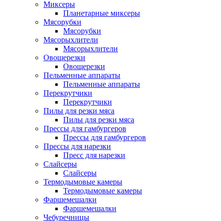
Миксеры
Планетарные миксеры
Мясорубки
Мясорубки
Мясорыхлители
Мясорыхлители
Овощерезки
Овощерезки
Пельменные аппараты
Пельменные аппараты
Перекрутчики
Перекрутчики
Пилы для резки мяса
Пилы для резки мяса
Прессы для гамбургеров
Прессы для гамбургеров
Прессы для нарезки
Пресс для нарезки
Слайсеры
Слайсеры
Термодымовые камеры
Термодымовые камеры
Фаршемешалки
Фаршемешалки
Чебуречницы