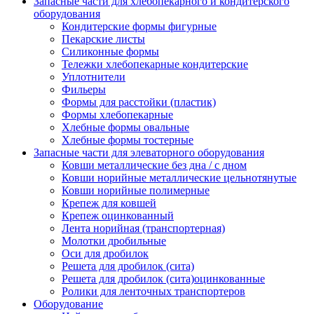
Запасные части для хлебопекарного и кондитерского
оборудования
Кондитерские формы фигурные
Пекарские листы
Силиконные формы
Тележки хлебопекарные кондитерские
Уплотнители
Фильеры
Формы для расстойки (пластик)
Формы хлебопекарные
Хлебные формы овальные
Хлебные формы тостерные
Запасные части для элеваторного оборудования
Ковши металлические без дна / с дном
Ковши норийные металлические цельнотянутые
Ковши норийные полимерные
Крепеж для ковшей
Крепеж оцинкованный
Лента норийная (транспортерная)
Молотки дробильные
Оси для дробилок
Решета для дробилок (сита)
Решета для дробилок (сита)оцинкованные
Ролики для ленточных транспортеров
Оборудование