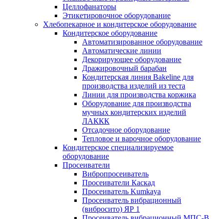
Целлофанаторы
Этикетировочное оборудование
Хлебопекарное и кондитерское оборудование
Кондитерское оборудование
Автоматизированное оборудование
Автоматические линии
Декорирующее оборудование
Дражировочный барабан
Кондитерская линия Bakeline для
производства изделий из теста
Линии для производства коржика
Оборудование для производства
мучных кондитерских изделий
ЛАККК
Отсадочное оборудование
Тепловое и варочное оборудование
Кондитерское специализируемое
оборудование
Просеиватели
Вибропросеиватель
Просеиватели Каскад
Просеиватель Kumkaya
Просеиватель вибрационный
(вибросито) ЯР 1
Просеиватель вибрационный МПС-В