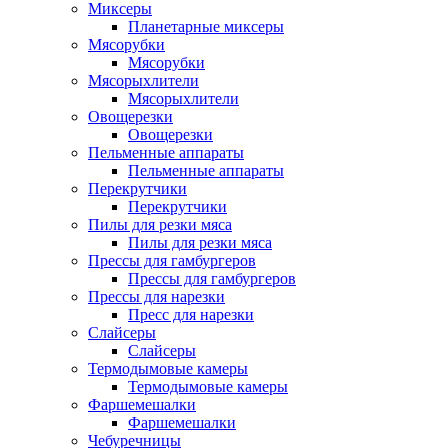
Миксеры
Планетарные миксеры
Мясорубки
Мясорубки
Мясорыхлители
Мясорыхлители
Овощерезки
Овощерезки
Пельменные аппараты
Пельменные аппараты
Перекрутчики
Перекрутчики
Пилы для резки мяса
Пилы для резки мяса
Прессы для гамбургеров
Прессы для гамбургеров
Прессы для нарезки
Пресс для нарезки
Слайсеры
Слайсеры
Термодымовые камеры
Термодымовые камеры
Фаршемешалки
Фаршемешалки
Чебуречницы