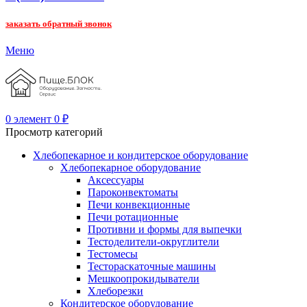
заказать обратный звонок
Меню
0
элемент
0
₽
Просмотр категорий
Хлебопекарное и кондитерское оборудование
Хлебопекарное оборудование
Аксессуары
Пароконвектоматы
Печи конвекционные
Печи ротационные
Противни и формы для выпечки
Тестоделители-округлители
Тестомесы
Тестораскаточные машины
Мешкоопрокидыватели
Хлеборезки
Кондитерское оборудование