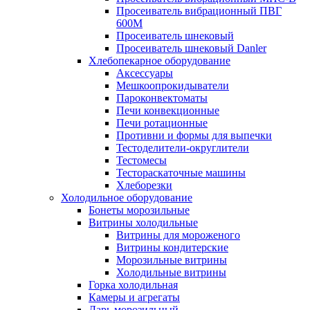
Просеиватель вибрационный ПВГ
600М
Просеиватель шнековый
Просеиватель шнековый Danler
Хлебопекарное оборудование
Аксессуары
Мешкоопрокидыватели
Пароконвектоматы
Печи конвекционные
Печи ротационные
Противни и формы для выпечки
Тестоделители-округлители
Тестомесы
Тестораскаточные машины
Хлеборезки
Холодильное оборудование
Бонеты морозильные
Витрины холодильные
Витрины для мороженого
Витрины кондитерские
Морозильные витрины
Холодильные витрины
Горка холодильная
Камеры и агрегаты
Ларь морозильный