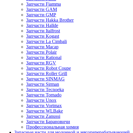
Запчасти Fiamma
Запчасти GAM
Запчасти GMP
Запчасти Hakka Brother
Запчасти Hallde
Запчасти Italfrost
Запчасти Kogast
Запчасти La Cimbali
Запчасти Macap
Запчасти Polair
Запчасти Rational
Запчасти RGV
Запчасти Robot Coupe
Запчасти Roller Grill
Запчасти SINMAG
Запчасти Sirman
Запчасти Tecnoeka
Запчасти Tornado
Запчасти Unox
Запчасти Vortmax
Запчасти WLBake
Запчасти Zanussi
Запчасти Барановичи
Профессиональная химия
Запасные части для молочной и мясоперерабатывающей