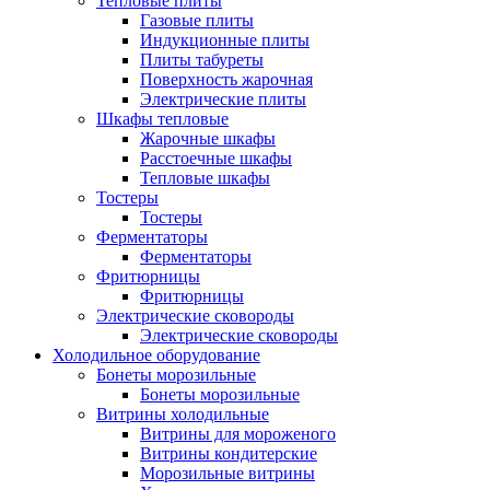
Тепловые плиты
Газовые плиты
Индукционные плиты
Плиты табуреты
Поверхность жарочная
Электрические плиты
Шкафы тепловые
Жарочные шкафы
Расстоечные шкафы
Тепловые шкафы
Тостеры
Тостеры
Ферментаторы
Ферментаторы
Фритюрницы
Фритюрницы
Электрические сковороды
Электрические сковороды
Холодильное оборудование
Бонеты морозильные
Бонеты морозильные
Витрины холодильные
Витрины для мороженого
Витрины кондитерские
Морозильные витрины