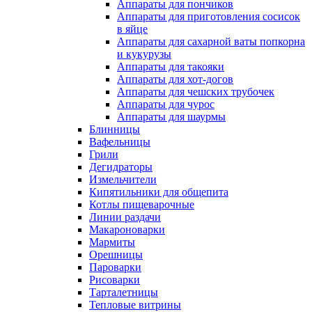
Аппараты для пончиков
Аппараты для приготовления сосисок
в яйце
Аппараты для сахарной ваты попкорна
и кукурузы
Аппараты для такояки
Аппараты для хот-догов
Аппараты для чешских трубочек
Аппараты для чурос
Аппараты для шаурмы
Блинницы
Вафельницы
Грили
Дегидраторы
Измельчители
Кипятильники для общепита
Котлы пищеварочные
Линии раздачи
Макароноварки
Мармиты
Орешницы
Пароварки
Рисоварки
Тарталетницы
Тепловые витрины