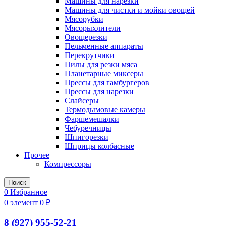
Машины для нарезки
Машины для чистки и мойки овощей
Мясорубки
Мясорыхлители
Овощерезки
Пельменные аппараты
Перекрутчики
Пилы для резки мяса
Планетарные миксеры
Прессы для гамбургеров
Прессы для нарезки
Слайсеры
Термодымовые камеры
Фаршемешалки
Чебуречницы
Шпигорезки
Шприцы колбасные
Прочее
Компрессоры
Поиск
0
Избранное
0
элемент
0
₽
8 (927) 955-52-21