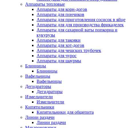
Аппараты тепловые
Аппараты для корн-догов
Аппараты для пончиков
Аппараты для приготовления сосисок в яйце
Аппараты для для производства фрикаделек
Аппараты для сахарной ваты попкорна и
кукурузы
Аппараты для такояки
Аппараты для хот-догов
Аппараты для чешских трубочек
Аппараты для чурос
Аппараты для шаурмы
Блинницы
Блинницы
Вафельницы
Вафельницы
Дегидраторы
Дегидраторы
Измельчители
Измельчители
Кипятильники
Кипятильники для общепита
Линии раздачи
Линии раздачи
Макароноварки