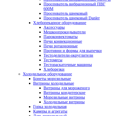
Просеиватель вибрационный ПВГ
600М
Просеиватель шнековый
Просеиватель шнековый Danler
Хлебопекарное оборудование
Аксессуары
Мешкоопрокидыватели
Пароконвектоматы
Печи конвекционные
Печи ротационные
Противни и формы для выпечки
Тестоделители-округлители
Тестомесы
Тестораскаточные машины
Хлеборезки
Холодильное оборудование
Бонеты морозильные
Витрины холодильные
Витрины для мороженого
Витрины кондитерские
Морозильные витрины
Холодильные витрины
Горка холодильная
Камеры и агрегаты
Ларь морозильный