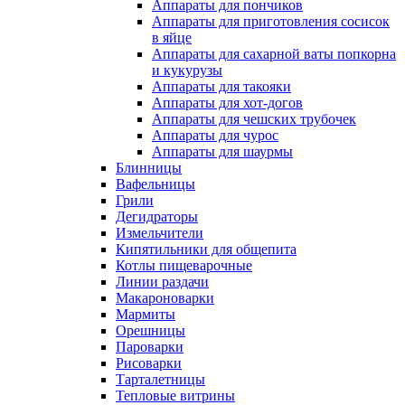
Аппараты для пончиков
Аппараты для приготовления сосисок
в яйце
Аппараты для сахарной ваты попкорна
и кукурузы
Аппараты для такояки
Аппараты для хот-догов
Аппараты для чешских трубочек
Аппараты для чурос
Аппараты для шаурмы
Блинницы
Вафельницы
Грили
Дегидраторы
Измельчители
Кипятильники для общепита
Котлы пищеварочные
Линии раздачи
Макароноварки
Мармиты
Орешницы
Пароварки
Рисоварки
Тарталетницы
Тепловые витрины