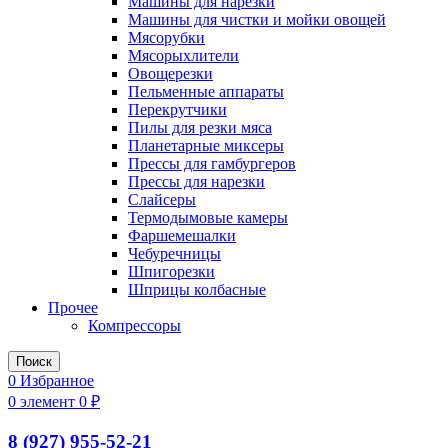
Машины для нарезки
Машины для чистки и мойки овощей
Мясорубки
Мясорыхлители
Овощерезки
Пельменные аппараты
Перекрутчики
Пилы для резки мяса
Планетарные миксеры
Прессы для гамбургеров
Прессы для нарезки
Слайсеры
Термодымовые камеры
Фаршемешалки
Чебуречницы
Шпигорезки
Шприцы колбасные
Прочее
Компрессоры
Поиск
0
Избранное
0
элемент
0
₽
8 (927) 955-52-21