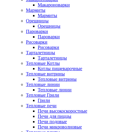
Макароноварки
Мармиты
Мармиты
Орешницы
Орешницы
Пароварки
Пароварки
Рисоварки
Рисоварки
Тарталетницы
Тарталетницы
Тепловые Котлы
Котлы пищеварочные
Тепловые витрины
Тепловые витрины
Тепловые линии
Тепловые линии
Тепловые Грили
Грили
Тепловые печи
Печи высокоскоростные
Печи для пиццы
Печи подовые
Печи микроволновые