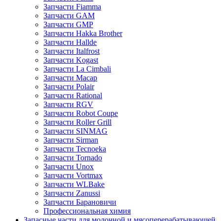
Запчасти Fiamma
Запчасти GAM
Запчасти GMP
Запчасти Hakka Brother
Запчасти Hallde
Запчасти Italfrost
Запчасти Kogast
Запчасти La Cimbali
Запчасти Macap
Запчасти Polair
Запчасти Rational
Запчасти RGV
Запчасти Robot Coupe
Запчасти Roller Grill
Запчасти SINMAG
Запчасти Sirman
Запчасти Tecnoeka
Запчасти Tornado
Запчасти Unox
Запчасти Vortmax
Запчасти WLBake
Запчасти Zanussi
Запчасти Барановичи
Профессиональная химия
Запасные части для молочной и мясоперерабатывающей