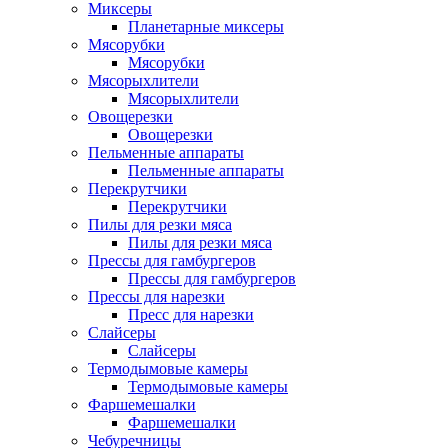
Миксеры
Планетарные миксеры
Мясорубки
Мясорубки
Мясорыхлители
Мясорыхлители
Овощерезки
Овощерезки
Пельменные аппараты
Пельменные аппараты
Перекрутчики
Перекрутчики
Пилы для резки мяса
Пилы для резки мяса
Прессы для гамбургеров
Прессы для гамбургеров
Прессы для нарезки
Пресс для нарезки
Слайсеры
Слайсеры
Термодымовые камеры
Термодымовые камеры
Фаршемешалки
Фаршемешалки
Чебуречницы