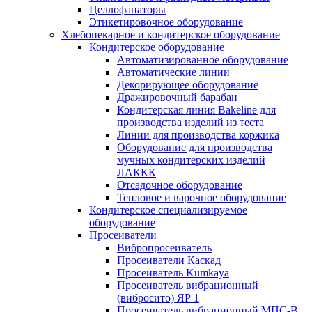
Целлофанаторы
Этикетировочное оборудование
Хлебопекарное и кондитерское оборудование
Кондитерское оборудование
Автоматизированное оборудование
Автоматические линии
Декорирующее оборудование
Дражировочный барабан
Кондитерская линия Bakeline для
производства изделий из теста
Линии для производства коржика
Оборудование для производства
мучных кондитерских изделий
ЛАККК
Отсадочное оборудование
Тепловое и варочное оборудование
Кондитерское специализируемое
оборудование
Просеиватели
Вибропросеиватель
Просеиватели Каскад
Просеиватель Kumkaya
Просеиватель вибрационный
(вибросито) ЯР 1
Просеиватель вибрационный МПС-В