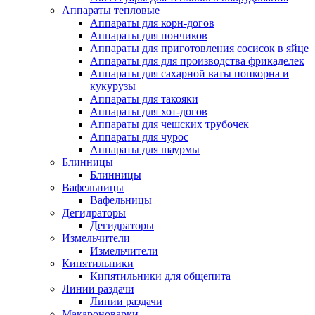
Аппараты тепловые
Аппараты для корн-догов
Аппараты для пончиков
Аппараты для приготовления сосисок в яйце
Аппараты для для производства фрикаделек
Аппараты для сахарной ваты попкорна и
кукурузы
Аппараты для такояки
Аппараты для хот-догов
Аппараты для чешских трубочек
Аппараты для чурос
Аппараты для шаурмы
Блинницы
Блинницы
Вафельницы
Вафельницы
Дегидраторы
Дегидраторы
Измельчители
Измельчители
Кипятильники
Кипятильники для общепита
Линии раздачи
Линии раздачи
Макароноварки