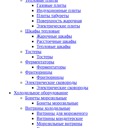
Тепловые плиты
Газовые плиты
Индукционные плиты
Плиты табуреты
Поверхность жарочная
Электрические плиты
Шкафы тепловые
Жарочные шкафы
Расстоечные шкафы
Тепловые шкафы
Тостеры
Тостеры
Ферментаторы
Ферментаторы
Фритюрницы
Фритюрницы
Электрические сковороды
Электрические сковороды
Холодильное оборудование
Бонеты морозильные
Бонеты морозильные
Витрины холодильные
Витрины для мороженого
Витрины кондитерские
Морозильные витрины