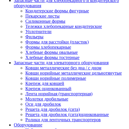
Запасные части для хлебопекарного и кондитерского
оборудования
Кондитерские формы фигурные
Пекарские листы
Силиконные формы
Тележки хлебопекарные кондитерские
Уплотнители
Фильеры
Формы для расстойки (пластик)
Формы хлебопекарные
Хлебные формы овальные
Хлебные формы тостерные
Запасные части для элеваторного оборудования
Ковши металлические без дна / с дном
Ковши норийные металлические цельнотянутые
Ковши норийные полимерные
Крепеж для ковшей
Крепеж оцинкованный
Лента норийная (транспортерная)
Молотки дробильные
Оси для дробилок
Решета для дробилок (сита)
Решета для дробилок (сита)оцинкованные
Ролики для ленточных транспортеров
Оборудование