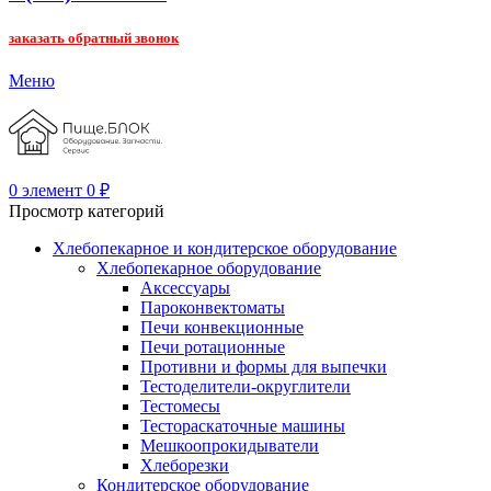
заказать обратный звонок
Меню
0
элемент
0
₽
Просмотр категорий
Хлебопекарное и кондитерское оборудование
Хлебопекарное оборудование
Аксессуары
Пароконвектоматы
Печи конвекционные
Печи ротационные
Противни и формы для выпечки
Тестоделители-округлители
Тестомесы
Тестораскаточные машины
Мешкоопрокидыватели
Хлеборезки
Кондитерское оборудование