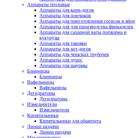
Аппараты тепловые
Аппараты для корн-догов
Аппараты для пончиков
Аппараты для приготовления сосисок в яйце
Аппараты для для производства фрикаделек
Аппараты для сахарной ваты попкорна и
кукурузы
Аппараты для такояки
Аппараты для хот-догов
Аппараты для чешских трубочек
Аппараты для чурос
Аппараты для шаурмы
Блинницы
Блинницы
Вафельницы
Вафельницы
Дегидраторы
Дегидраторы
Измельчители
Измельчители
Кипятильники
Кипятильники для общепита
Линии раздачи
Линии раздачи
Макароноварки