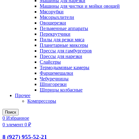
Машины для нарезки
Машины для чистки и мойки овощей
Мясорубки
Мясорыхлители
Овощерезки
Пельменные аппараты
Перекрутчики
Пилы для резки мяса
Планетарные миксеры
Прессы для гамбургеров
Прессы для нарезки
Слайсеры
Термодымовые камеры
Фаршемешалки
Чебуречницы
Шпигорезки
Шприцы колбасные
Прочее
Компрессоры
Поиск
0
Избранное
0
элемент
0
₽
8 (927) 955-52-21