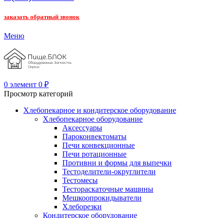
заказать обратный звонок
Меню
0
элемент
0
₽
Просмотр категорий
Хлебопекарное и кондитерское оборудование
Хлебопекарное оборудование
Аксессуары
Пароконвектоматы
Печи конвекционные
Печи ротационные
Противни и формы для выпечки
Тестоделители-округлители
Тестомесы
Тестораскаточные машины
Мешкоопрокидыватели
Хлеборезки
Кондитерское оборудование