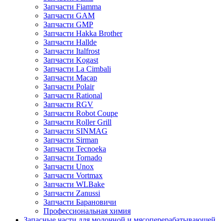
Запчасти Fiamma
Запчасти GAM
Запчасти GMP
Запчасти Hakka Brother
Запчасти Hallde
Запчасти Italfrost
Запчасти Kogast
Запчасти La Cimbali
Запчасти Macap
Запчасти Polair
Запчасти Rational
Запчасти RGV
Запчасти Robot Coupe
Запчасти Roller Grill
Запчасти SINMAG
Запчасти Sirman
Запчасти Tecnoeka
Запчасти Tornado
Запчасти Unox
Запчасти Vortmax
Запчасти WLBake
Запчасти Zanussi
Запчасти Барановичи
Профессиональная химия
Запасные части для молочной и мясоперерабатывающей