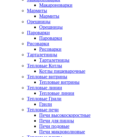
Макароноварки
Мармиты
Мармиты
Орешницы
Орешницы
Пароварки
Пароварки
Рисоварки
Рисоварки
Тарталетницы
Тарталетницы
Тепловые Котлы
Котлы пищеварочные
Тепловые витрины
Тепловые витрины
Тепловые линии
Тепловые линии
Тепловые Грили
Грили
Тепловые печи
Печи высокоскоростные
Печи для пиццы
Печи подовые
Печи микроволновые