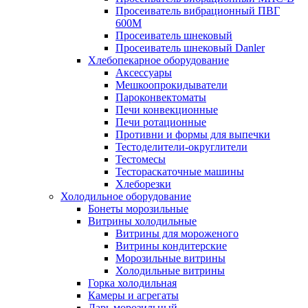
Просеиватель вибрационный ПВГ
600М
Просеиватель шнековый
Просеиватель шнековый Danler
Хлебопекарное оборудование
Аксессуары
Мешкоопрокидыватели
Пароконвектоматы
Печи конвекционные
Печи ротационные
Противни и формы для выпечки
Тестоделители-округлители
Тестомесы
Тестораскаточные машины
Хлеборезки
Холодильное оборудование
Бонеты морозильные
Витрины холодильные
Витрины для мороженого
Витрины кондитерские
Морозильные витрины
Холодильные витрины
Горка холодильная
Камеры и агрегаты
Ларь морозильный