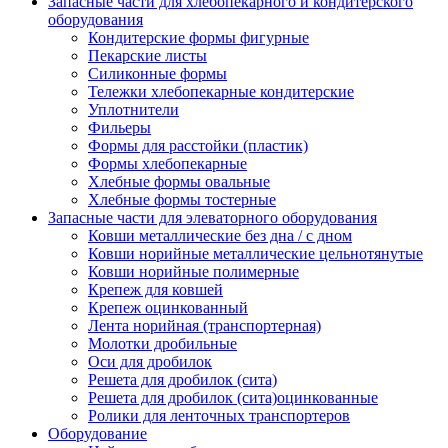
Запасные части для хлебопекарного и кондитерского
оборудования
Кондитерские формы фигурные
Пекарские листы
Силиконные формы
Тележки хлебопекарные кондитерские
Уплотнители
Фильеры
Формы для расстойки (пластик)
Формы хлебопекарные
Хлебные формы овальные
Хлебные формы тостерные
Запасные части для элеваторного оборудования
Ковши металлические без дна / с дном
Ковши норийные металлические цельнотянутые
Ковши норийные полимерные
Крепеж для ковшей
Крепеж оцинкованный
Лента норийная (транспортерная)
Молотки дробильные
Оси для дробилок
Решета для дробилок (сита)
Решета для дробилок (сита)оцинкованные
Ролики для ленточных транспортеров
Оборудование