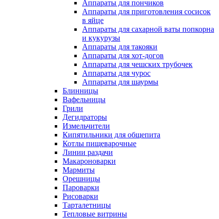
Аппараты для пончиков
Аппараты для приготовления сосисок
в яйце
Аппараты для сахарной ваты попкорна
и кукурузы
Аппараты для такояки
Аппараты для хот-догов
Аппараты для чешских трубочек
Аппараты для чурос
Аппараты для шаурмы
Блинницы
Вафельницы
Грили
Дегидраторы
Измельчители
Кипятильники для общепита
Котлы пищеварочные
Линии раздачи
Макароноварки
Мармиты
Орешницы
Пароварки
Рисоварки
Тарталетницы
Тепловые витрины