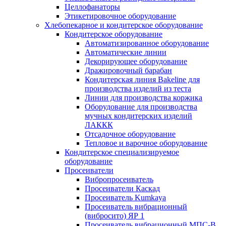
Целлофанаторы
Этикетировочное оборудование
Хлебопекарное и кондитерское оборудование
Кондитерское оборудование
Автоматизированное оборудование
Автоматические линии
Декорирующее оборудование
Дражировочный барабан
Кондитерская линия Bakeline для
производства изделий из теста
Линии для производства коржика
Оборудование для производства
мучных кондитерских изделий
ЛАККК
Отсадочное оборудование
Тепловое и варочное оборудование
Кондитерское специализируемое
оборудование
Просеиватели
Вибропросеиватель
Просеиватели Каскад
Просеиватель Kumkaya
Просеиватель вибрационный
(вибросито) ЯР 1
Просеиватель вибрационный МПС-В