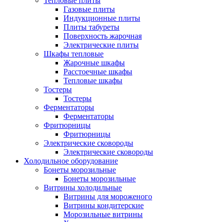
Тепловые плиты
Газовые плиты
Индукционные плиты
Плиты табуреты
Поверхность жарочная
Электрические плиты
Шкафы тепловые
Жарочные шкафы
Расстоечные шкафы
Тепловые шкафы
Тостеры
Тостеры
Ферментаторы
Ферментаторы
Фритюрницы
Фритюрницы
Электрические сковороды
Электрические сковороды
Холодильное оборудование
Бонеты морозильные
Бонеты морозильные
Витрины холодильные
Витрины для мороженого
Витрины кондитерские
Морозильные витрины