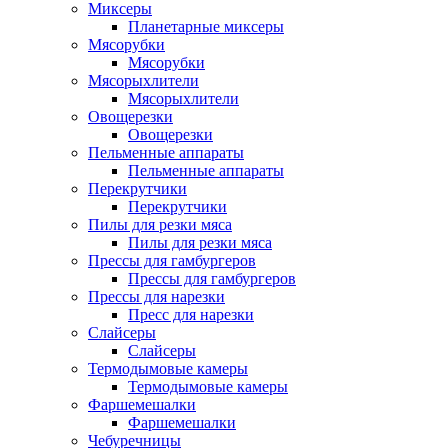
Миксеры
Планетарные миксеры
Мясорубки
Мясорубки
Мясорыхлители
Мясорыхлители
Овощерезки
Овощерезки
Пельменные аппараты
Пельменные аппараты
Перекрутчики
Перекрутчики
Пилы для резки мяса
Пилы для резки мяса
Прессы для гамбургеров
Прессы для гамбургеров
Прессы для нарезки
Пресс для нарезки
Слайсеры
Слайсеры
Термодымовые камеры
Термодымовые камеры
Фаршемешалки
Фаршемешалки
Чебуречницы