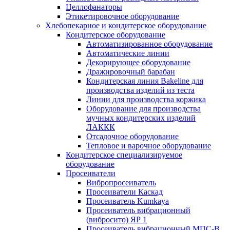
Целлофанаторы
Этикетировочное оборудование
Хлебопекарное и кондитерское оборудование
Кондитерское оборудование
Автоматизированное оборудование
Автоматические линии
Декорирующее оборудование
Дражировочный барабан
Кондитерская линия Bakeline для
производства изделий из теста
Линии для производства коржика
Оборудование для производства
мучных кондитерских изделий
ЛАККК
Отсадочное оборудование
Тепловое и варочное оборудование
Кондитерское специализируемое
оборудование
Просеиватели
Вибропросеиватель
Просеиватели Каскад
Просеиватель Kumkaya
Просеиватель вибрационный
(вибросито) ЯР 1
Просеиватель вибрационный МПС-В