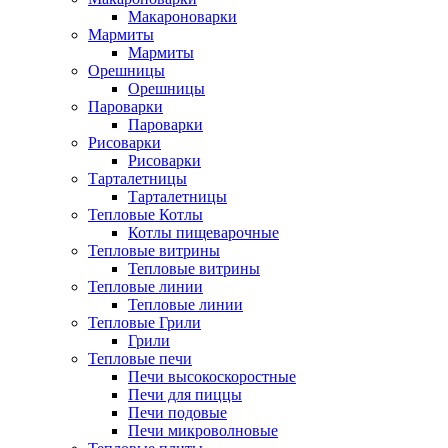
Макароноварки
Мармиты
Мармиты
Орешницы
Орешницы
Пароварки
Пароварки
Рисоварки
Рисоварки
Тарталетницы
Тарталетницы
Тепловые Котлы
Котлы пищеварочные
Тепловые витрины
Тепловые витрины
Тепловые линии
Тепловые линии
Тепловые Грили
Грили
Тепловые печи
Печи высокоскоростные
Печи для пиццы
Печи подовые
Печи микроволновые