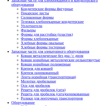
Запасные части для хлебопекарного и кондитерского
оборудования
Кондитерские формы фигурные
Пекарские листы
Силиконные формы
Тележки хлебопекарные кондитерские
Уплотнители
Фильеры
Формы для расстойки (пластик)
Формы хлебопекарные
Хлебные формы овальные
Хлебные формы тостерные
Запасные части для элеваторного оборудования
Ковши металлические без дна / с дном
Ковши норийные металлические цельнотянутые
Ковши норийные полимерные
Крепеж для ковшей
Крепеж оцинкованный
Лента норийная (транспортерная)
Молотки дробильные
Оси для дробилок
Решета для дробилок (сита)
Решета для дробилок (сита)оцинкованные
Ролики для ленточных транспортеров
Оборудование