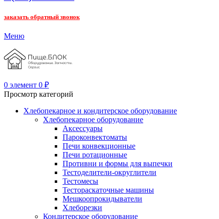
заказать обратный звонок
Меню
0
элемент
0
₽
Просмотр категорий
Хлебопекарное и кондитерское оборудование
Хлебопекарное оборудование
Аксессуары
Пароконвектоматы
Печи конвекционные
Печи ротационные
Противни и формы для выпечки
Тестоделители-округлители
Тестомесы
Тестораскаточные машины
Мешкоопрокидыватели
Хлеборезки
Кондитерское оборудование