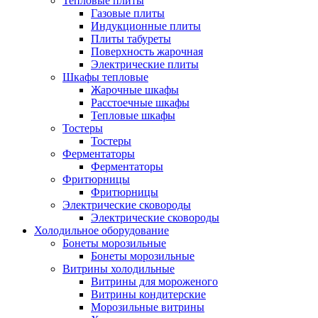
Тепловые плиты
Газовые плиты
Индукционные плиты
Плиты табуреты
Поверхность жарочная
Электрические плиты
Шкафы тепловые
Жарочные шкафы
Расстоечные шкафы
Тепловые шкафы
Тостеры
Тостеры
Ферментаторы
Ферментаторы
Фритюрницы
Фритюрницы
Электрические сковороды
Электрические сковороды
Холодильное оборудование
Бонеты морозильные
Бонеты морозильные
Витрины холодильные
Витрины для мороженого
Витрины кондитерские
Морозильные витрины