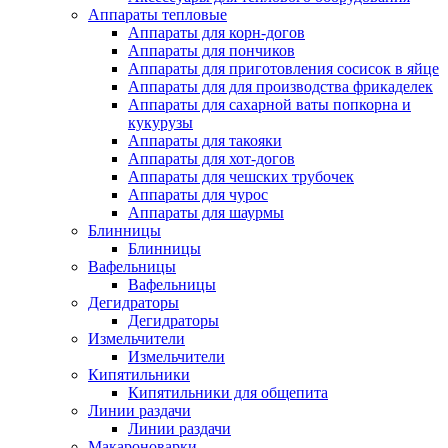
Аппараты тепловые
Аппараты для корн-догов
Аппараты для пончиков
Аппараты для приготовления сосисок в яйце
Аппараты для для производства фрикаделек
Аппараты для сахарной ваты попкорна и
кукурузы
Аппараты для такояки
Аппараты для хот-догов
Аппараты для чешских трубочек
Аппараты для чурос
Аппараты для шаурмы
Блинницы
Блинницы
Вафельницы
Вафельницы
Дегидраторы
Дегидраторы
Измельчители
Измельчители
Кипятильники
Кипятильники для общепита
Линии раздачи
Линии раздачи
Макароноварки