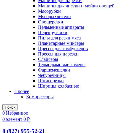
Машины для нарезки
Машины для чистки и мойки овощей
Мясорубки
Мясорыхлители
Овощерезки
Пельменные аппараты
Перекрутчики
Пилы для резки мяса
Планетарные миксеры
Прессы для гамбургеров
Прессы для нарезки
Слайсеры
Термодымовые камеры
Фаршемешалки
Чебуречницы
Шпигорезки
Шприцы колбасные
Прочее
Компрессоры
Поиск
0
Избранное
0
элемент
0
₽
8 (927) 955-52-21