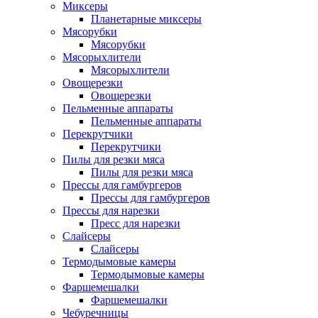
Миксеры
Планетарные миксеры
Мясорубки
Мясорубки
Мясорыхлители
Мясорыхлители
Овощерезки
Овощерезки
Пельменные аппараты
Пельменные аппараты
Перекрутчики
Перекрутчики
Пилы для резки мяса
Пилы для резки мяса
Прессы для гамбургеров
Прессы для гамбургеров
Прессы для нарезки
Пресс для нарезки
Слайсеры
Слайсеры
Термодымовые камеры
Термодымовые камеры
Фаршемешалки
Фаршемешалки
Чебуречницы