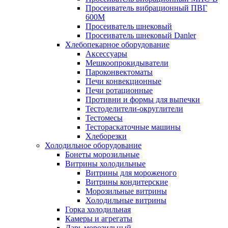
Просеиватель вибрационный ПВГ
600М
Просеиватель шнековый
Просеиватель шнековый Danler
Хлебопекарное оборудование
Аксессуары
Мешкоопрокидыватели
Пароконвектоматы
Печи конвекционные
Печи ротационные
Противни и формы для выпечки
Тестоделители-округлители
Тестомесы
Тестораскаточные машины
Хлеборезки
Холодильное оборудование
Бонеты морозильные
Витрины холодильные
Витрины для мороженого
Витрины кондитерские
Морозильные витрины
Холодильные витрины
Горка холодильная
Камеры и агрегаты
Ларь морозильный