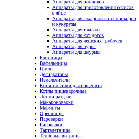
Аппараты для пончиков
Аппараты для приготовления сосисок
в яйце
Аппараты для сахарной ваты попкорна
и кукурузы
Аппараты для такояки
Аппараты для хот-догов
Аппараты для чешских трубочек
Аппараты для чурос
Аппараты для шаурмы
Блинницы
Вафельницы
Грили
Дегидраторы
Измельчители
Кипятильники для общепита
Котлы пищеварочные
Линии раздачи
Макароноварки
Мармиты
Орешницы
Пароварки
Рисоварки
Тарталетницы
Тепловые витрины