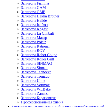
Запчасти Fiamma
Запчасти GAM
Запчасти GMP
Запчасти Hakka Brother
Запчасти Hallde
Запчасти Italfrost
Запчасти Kogast
Запчасти La Cimbali
Запчасти Macap
Запчасти Polair
Запчасти Rational
Запчасти RGV
Запчасти Robot Coupe
Запчасти Roller Grill
Запчасти SINMAG
Запчасти Sirman
Запчасти Tecnoeka
Запчасти Tornado
Запчасти Unox
Запчасти Vortmax
Запчасти WLBake
Запчасти Zanussi
Запчасти Барановичи
Профессиональная химия
Запасные части для молочной и мясоперерабатывающей