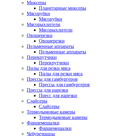
Миксеры
Планетарные миксеры
Мясорубки
Мясорубки
Мясорыхлители
Мясорыхлители
Овощерезки
Овощерезки
Пельменные аппараты
Пельменные аппараты
Перекрутчики
Перекрутчики
Пилы для резки мяса
Пилы для резки мяса
Прессы для гамбургеров
Прессы для гамбургеров
Прессы для нарезки
Пресс для нарезки
Слайсеры
Слайсеры
Термодымовые камеры
Термодымовые камеры
Фаршемешалки
Фаршемешалки
Чебуречницы