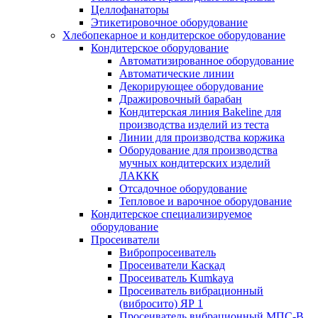
Целлофанаторы
Этикетировочное оборудование
Хлебопекарное и кондитерское оборудование
Кондитерское оборудование
Автоматизированное оборудование
Автоматические линии
Декорирующее оборудование
Дражировочный барабан
Кондитерская линия Bakeline для
производства изделий из теста
Линии для производства коржика
Оборудование для производства
мучных кондитерских изделий
ЛАККК
Отсадочное оборудование
Тепловое и варочное оборудование
Кондитерское специализируемое
оборудование
Просеиватели
Вибропросеиватель
Просеиватели Каскад
Просеиватель Kumkaya
Просеиватель вибрационный
(вибросито) ЯР 1
Просеиватель вибрационный МПС-В