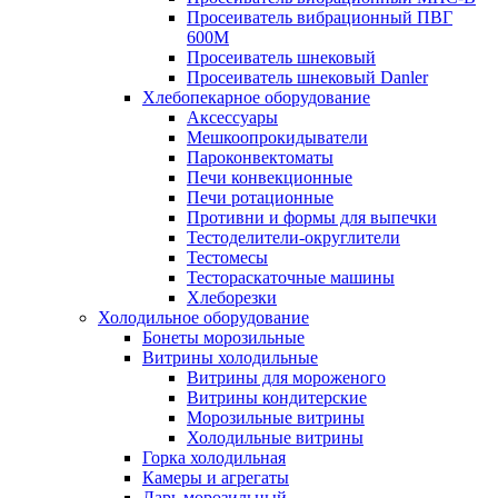
Просеиватель вибрационный ПВГ
600М
Просеиватель шнековый
Просеиватель шнековый Danler
Хлебопекарное оборудование
Аксессуары
Мешкоопрокидыватели
Пароконвектоматы
Печи конвекционные
Печи ротационные
Противни и формы для выпечки
Тестоделители-округлители
Тестомесы
Тестораскаточные машины
Хлеборезки
Холодильное оборудование
Бонеты морозильные
Витрины холодильные
Витрины для мороженого
Витрины кондитерские
Морозильные витрины
Холодильные витрины
Горка холодильная
Камеры и агрегаты
Ларь морозильный