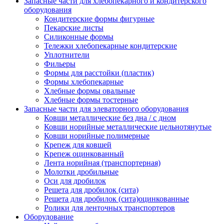
Запасные части для хлебопекарного и кондитерского
оборудования
Кондитерские формы фигурные
Пекарские листы
Силиконные формы
Тележки хлебопекарные кондитерские
Уплотнители
Фильеры
Формы для расстойки (пластик)
Формы хлебопекарные
Хлебные формы овальные
Хлебные формы тостерные
Запасные части для элеваторного оборудования
Ковши металлические без дна / с дном
Ковши норийные металлические цельнотянутые
Ковши норийные полимерные
Крепеж для ковшей
Крепеж оцинкованный
Лента норийная (транспортерная)
Молотки дробильные
Оси для дробилок
Решета для дробилок (сита)
Решета для дробилок (сита)оцинкованные
Ролики для ленточных транспортеров
Оборудование