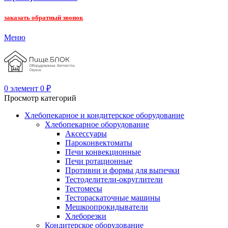
заказать обратный звонок
Меню
0
элемент
0
₽
Просмотр категорий
Хлебопекарное и кондитерское оборудование
Хлебопекарное оборудование
Аксессуары
Пароконвектоматы
Печи конвекционные
Печи ротационные
Противни и формы для выпечки
Тестоделители-округлители
Тестомесы
Тестораскаточные машины
Мешкоопрокидыватели
Хлеборезки
Кондитерское оборудование