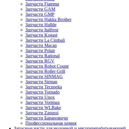
Запчасти Fiamma
Запчасти GAM
Запчасти GMP
Запчасти Hakka Brother
Запчасти Hallde
Запчасти Italfrost
Запчасти Kogast
Запчасти La Cimbali
Запчасти Macap
Запчасти Polair
Запчасти Rational
Запчасти RGV
Запчасти Robot Coupe
Запчасти Roller Grill
Запчасти SINMAG
Запчасти Sirman
Запчасти Tecnoeka
Запчасти Tornado
Запчасти Unox
Запчасти Vortmax
Запчасти WLBake
Запчасти Zanussi
Запчасти Барановичи
Профессиональная химия
Запасные части для молочной и мясоперерабатывающей