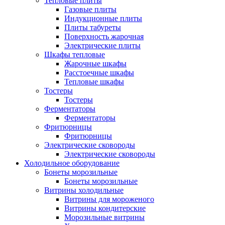
Тепловые плиты
Газовые плиты
Индукционные плиты
Плиты табуреты
Поверхность жарочная
Электрические плиты
Шкафы тепловые
Жарочные шкафы
Расстоечные шкафы
Тепловые шкафы
Тостеры
Тостеры
Ферментаторы
Ферментаторы
Фритюрницы
Фритюрницы
Электрические сковороды
Электрические сковороды
Холодильное оборудование
Бонеты морозильные
Бонеты морозильные
Витрины холодильные
Витрины для мороженого
Витрины кондитерские
Морозильные витрины