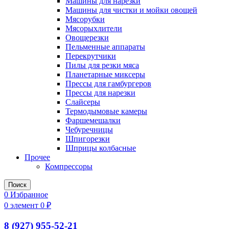
Машины для нарезки
Машины для чистки и мойки овощей
Мясорубки
Мясорыхлители
Овощерезки
Пельменные аппараты
Перекрутчики
Пилы для резки мяса
Планетарные миксеры
Прессы для гамбургеров
Прессы для нарезки
Слайсеры
Термодымовые камеры
Фаршемешалки
Чебуречницы
Шпигорезки
Шприцы колбасные
Прочее
Компрессоры
Поиск
0
Избранное
0
элемент
0
₽
8 (927) 955-52-21