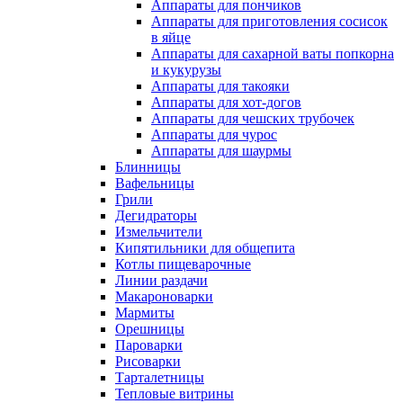
Аппараты для пончиков
Аппараты для приготовления сосисок
в яйце
Аппараты для сахарной ваты попкорна
и кукурузы
Аппараты для такояки
Аппараты для хот-догов
Аппараты для чешских трубочек
Аппараты для чурос
Аппараты для шаурмы
Блинницы
Вафельницы
Грили
Дегидраторы
Измельчители
Кипятильники для общепита
Котлы пищеварочные
Линии раздачи
Макароноварки
Мармиты
Орешницы
Пароварки
Рисоварки
Тарталетницы
Тепловые витрины