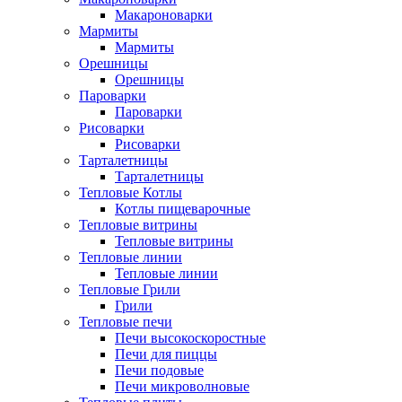
Макароноварки
Мармиты
Мармиты
Орешницы
Орешницы
Пароварки
Пароварки
Рисоварки
Рисоварки
Тарталетницы
Тарталетницы
Тепловые Котлы
Котлы пищеварочные
Тепловые витрины
Тепловые витрины
Тепловые линии
Тепловые линии
Тепловые Грили
Грили
Тепловые печи
Печи высокоскоростные
Печи для пиццы
Печи подовые
Печи микроволновые