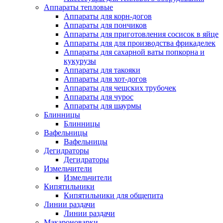
Аппараты тепловые
Аппараты для корн-догов
Аппараты для пончиков
Аппараты для приготовления сосисок в яйце
Аппараты для для производства фрикаделек
Аппараты для сахарной ваты попкорна и
кукурузы
Аппараты для такояки
Аппараты для хот-догов
Аппараты для чешских трубочек
Аппараты для чурос
Аппараты для шаурмы
Блинницы
Блинницы
Вафельницы
Вафельницы
Дегидраторы
Дегидраторы
Измельчители
Измельчители
Кипятильники
Кипятильники для общепита
Линии раздачи
Линии раздачи
Макароноварки