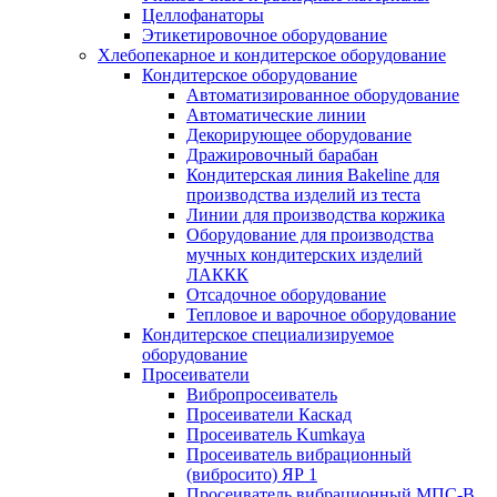
Целлофанаторы
Этикетировочное оборудование
Хлебопекарное и кондитерское оборудование
Кондитерское оборудование
Автоматизированное оборудование
Автоматические линии
Декорирующее оборудование
Дражировочный барабан
Кондитерская линия Bakeline для
производства изделий из теста
Линии для производства коржика
Оборудование для производства
мучных кондитерских изделий
ЛАККК
Отсадочное оборудование
Тепловое и варочное оборудование
Кондитерское специализируемое
оборудование
Просеиватели
Вибропросеиватель
Просеиватели Каскад
Просеиватель Kumkaya
Просеиватель вибрационный
(вибросито) ЯР 1
Просеиватель вибрационный МПС-В