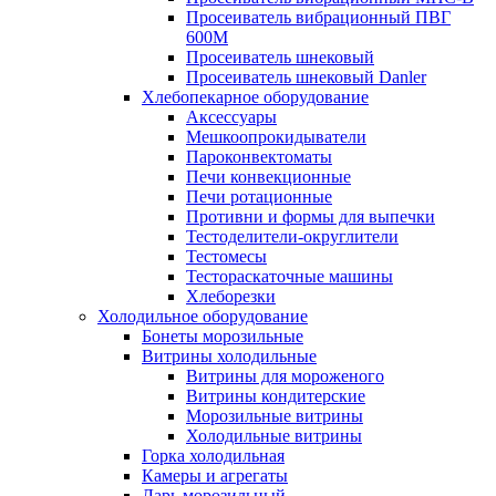
Просеиватель вибрационный ПВГ
600М
Просеиватель шнековый
Просеиватель шнековый Danler
Хлебопекарное оборудование
Аксессуары
Мешкоопрокидыватели
Пароконвектоматы
Печи конвекционные
Печи ротационные
Противни и формы для выпечки
Тестоделители-округлители
Тестомесы
Тестораскаточные машины
Хлеборезки
Холодильное оборудование
Бонеты морозильные
Витрины холодильные
Витрины для мороженого
Витрины кондитерские
Морозильные витрины
Холодильные витрины
Горка холодильная
Камеры и агрегаты
Ларь морозильный