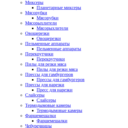
Миксеры
Планетарные миксеры
Мясорубки
Мясорубки
Мясорыхлители
Мясорыхлители
Овощерезки
Овощерезки
Пельменные аппараты
Пельменные аппараты
Перекрутчики
Перекрутчики
Пилы для резки мяса
Пилы для резки мяса
Прессы для гамбургеров
Прессы для гамбургеров
Прессы для нарезки
Пресс для нарезки
Слайсеры
Слайсеры
Термодымовые камеры
Термодымовые камеры
Фаршемешалки
Фаршемешалки
Чебуречницы