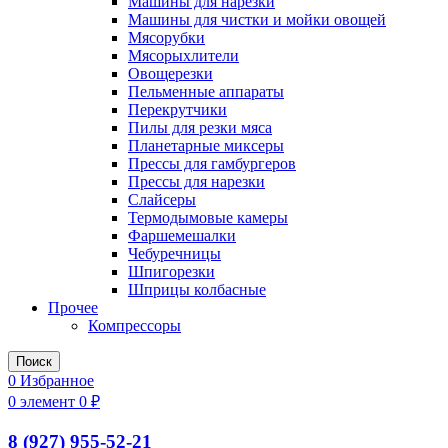
Машины для нарезки
Машины для чистки и мойки овощей
Мясорубки
Мясорыхлители
Овощерезки
Пельменные аппараты
Перекрутчики
Пилы для резки мяса
Планетарные миксеры
Прессы для гамбургеров
Прессы для нарезки
Слайсеры
Термодымовые камеры
Фаршемешалки
Чебуречницы
Шпигорезки
Шприцы колбасные
Прочее
Компрессоры
Поиск
0
Избранное
0
элемент
0
₽
8 (927) 955-52-21