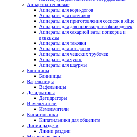
Аппараты тепловые
Аппараты для корн-догов
Аппараты для пончиков
Аппараты для приготовления сосисок в яйце
Аппараты для для производства фрикаделек
Аппараты для сахарной ваты попкорна и
кукурузы
Аппараты для такояки
Аппараты для хот-догов
Аппараты для чешских трубочек
Аппараты для чурос
Аппараты для шаурмы
Блинницы
Блинницы
Вафельницы
Вафельницы
Дегидраторы
Дегидраторы
Измельчители
Измельчители
Кипятильники
Кипятильники для общепита
Линии раздачи
Линии раздачи
Макароноварки