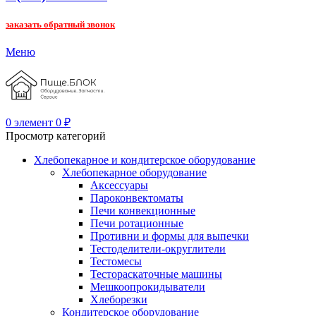
заказать обратный звонок
Меню
0
элемент
0
₽
Просмотр категорий
Хлебопекарное и кондитерское оборудование
Хлебопекарное оборудование
Аксессуары
Пароконвектоматы
Печи конвекционные
Печи ротационные
Противни и формы для выпечки
Тестоделители-округлители
Тестомесы
Тестораскаточные машины
Мешкоопрокидыватели
Хлеборезки
Кондитерское оборудование