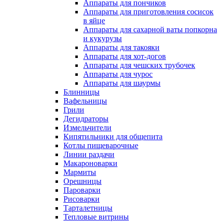
Аппараты для пончиков
Аппараты для приготовления сосисок
в яйце
Аппараты для сахарной ваты попкорна
и кукурузы
Аппараты для такояки
Аппараты для хот-догов
Аппараты для чешских трубочек
Аппараты для чурос
Аппараты для шаурмы
Блинницы
Вафельницы
Грили
Дегидраторы
Измельчители
Кипятильники для общепита
Котлы пищеварочные
Линии раздачи
Макароноварки
Мармиты
Орешницы
Пароварки
Рисоварки
Тарталетницы
Тепловые витрины