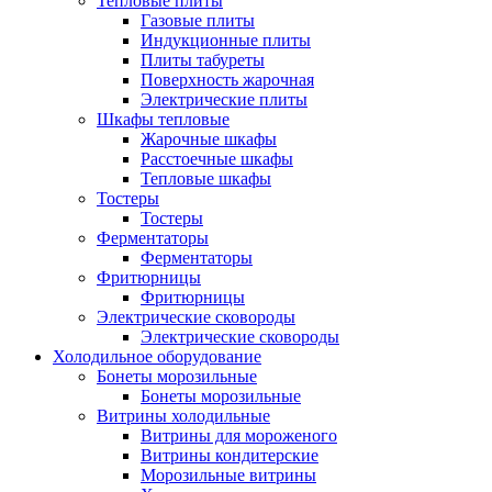
Тепловые плиты
Газовые плиты
Индукционные плиты
Плиты табуреты
Поверхность жарочная
Электрические плиты
Шкафы тепловые
Жарочные шкафы
Расстоечные шкафы
Тепловые шкафы
Тостеры
Тостеры
Ферментаторы
Ферментаторы
Фритюрницы
Фритюрницы
Электрические сковороды
Электрические сковороды
Холодильное оборудование
Бонеты морозильные
Бонеты морозильные
Витрины холодильные
Витрины для мороженого
Витрины кондитерские
Морозильные витрины