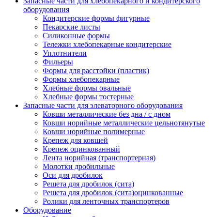
Запасные части для хлебопекарного и кондитерского
оборудования
Кондитерские формы фигурные
Пекарские листы
Силиконные формы
Тележки хлебопекарные кондитерские
Уплотнители
Фильеры
Формы для расстойки (пластик)
Формы хлебопекарные
Хлебные формы овальные
Хлебные формы тостерные
Запасные части для элеваторного оборудования
Ковши металлические без дна / с дном
Ковши норийные металлические цельнотянутые
Ковши норийные полимерные
Крепеж для ковшей
Крепеж оцинкованный
Лента норийная (транспортерная)
Молотки дробильные
Оси для дробилок
Решета для дробилок (сита)
Решета для дробилок (сита)оцинкованные
Ролики для ленточных транспортеров
Оборудование