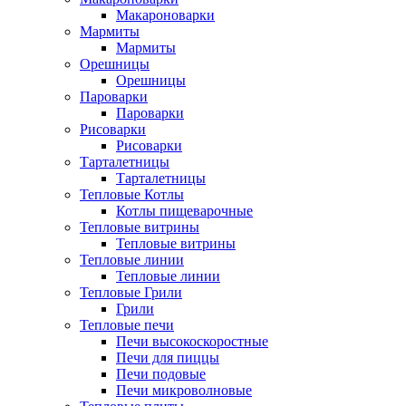
Макароноварки
Мармиты
Мармиты
Орешницы
Орешницы
Пароварки
Пароварки
Рисоварки
Рисоварки
Тарталетницы
Тарталетницы
Тепловые Котлы
Котлы пищеварочные
Тепловые витрины
Тепловые витрины
Тепловые линии
Тепловые линии
Тепловые Грили
Грили
Тепловые печи
Печи высокоскоростные
Печи для пиццы
Печи подовые
Печи микроволновые