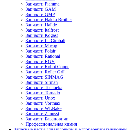
Запчасти Fiamma
Запчасти GAM
Запчасти GMP
Запчасти Hakka Brother
Запчасти Hallde
Запчасти Italfrost
Запчасти Kogast
Запчасти La Cimbali
Запчасти Macap
Запчасти Polair
Запчасти Rational
Запчасти RGV
Запчасти Robot Coupe
Запчасти Roller Grill
Запчасти SINMAG
Запчасти Sirman
Запчасти Tecnoeka
Запчасти Tornado
Запчасти Unox
Запчасти Vortmax
Запчасти WLBake
Запчасти Zanussi
Запчасти Барановичи
Профессиональная химия
Запасные части для молочной и мясоперерабатывающей