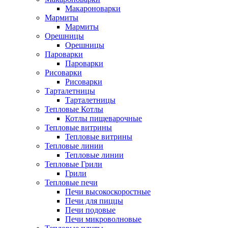
Макароноварки
Мармиты
Мармиты
Орешницы
Орешницы
Пароварки
Пароварки
Рисоварки
Рисоварки
Тарталетницы
Тарталетницы
Тепловые Котлы
Котлы пищеварочные
Тепловые витрины
Тепловые витрины
Тепловые линии
Тепловые линии
Тепловые Грили
Грили
Тепловые печи
Печи высокоскоростные
Печи для пиццы
Печи подовые
Печи микроволновые