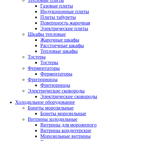
Тепловые плиты
Газовые плиты
Индукционные плиты
Плиты табуреты
Поверхность жарочная
Электрические плиты
Шкафы тепловые
Жарочные шкафы
Расстоечные шкафы
Тепловые шкафы
Тостеры
Тостеры
Ферментаторы
Ферментаторы
Фритюрницы
Фритюрницы
Электрические сковороды
Электрические сковороды
Холодильное оборудование
Бонеты морозильные
Бонеты морозильные
Витрины холодильные
Витрины для мороженого
Витрины кондитерские
Морозильные витрины