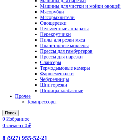
Машины для нарезки
Машины для чистки и мойки овощей
Мясорубки
Мясорыхлители
Овощерезки
Пельменные аппараты
Перекрутчики
Пилы для резки мяса
Планетарные миксеры
Прессы для гамбургеров
Прессы для нарезки
Слайсеры
Термодымовые камеры
Фаршемешалки
Чебуречницы
Шпигорезки
Шприцы колбасные
Прочее
Компрессоры
Поиск
0
Избранное
0
элемент
0
₽
8 (927) 955-52-21