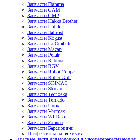
Запчасти Fiamma
Запчасти GAM
Запчасти GMP
Запчасти Hakka Brother
Запчасти Hallde
Запчасти Italfrost
Запчасти Kogast
Запчасти La Cimbali
Запчасти Macap
Запчасти Polair
Запчасти Rational
Запчасти RGV
Запчасти Robot Coupe
Запчасти Roller Grill
Запчасти SINMAG
Запчасти Sirman
Запчасти Tecnoeka
Запчасти Tornado
Запчасти Unox
Запчасти Vortmax
Запчасти WLBake
Запчасти Zanussi
Запчасти Барановичи
Профессиональная химия
Запасные части для молочной и мясоперерабатывающей