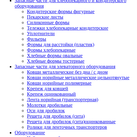
Запасные части для хлебопекарного и кондитерского
оборудования
Кондитерские формы фигурные
Пекарские листы
Силиконные формы
Тележки хлебопекарные кондитерские
Уплотнители
Фильеры
Формы для расстойки (пластик)
Формы хлебопекарные
Хлебные формы овальные
Хлебные формы тостерные
Запасные части для элеваторного оборудования
Ковши металлические без дна / с дном
Ковши норийные металлические цельнотянутые
Ковши норийные полимерные
Крепеж для ковшей
Крепеж оцинкованный
Лента норийная (транспортерная)
Молотки дробильные
Оси для дробилок
Решета для дробилок (сита)
Решета для дробилок (сита)оцинкованные
Ролики для ленточных транспортеров
Оборудование