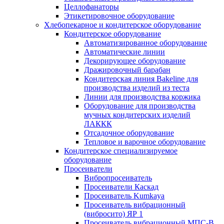
Целлофанаторы
Этикетировочное оборудование
Хлебопекарное и кондитерское оборудование
Кондитерское оборудование
Автоматизированное оборудование
Автоматические линии
Декорирующее оборудование
Дражировочный барабан
Кондитерская линия Bakeline для
производства изделий из теста
Линии для производства коржика
Оборудование для производства
мучных кондитерских изделий
ЛАККК
Отсадочное оборудование
Тепловое и варочное оборудование
Кондитерское специализируемое
оборудование
Просеиватели
Вибропросеиватель
Просеиватели Каскад
Просеиватель Kumkaya
Просеиватель вибрационный
(вибросито) ЯР 1
Просеиватель вибрационный МПС-В