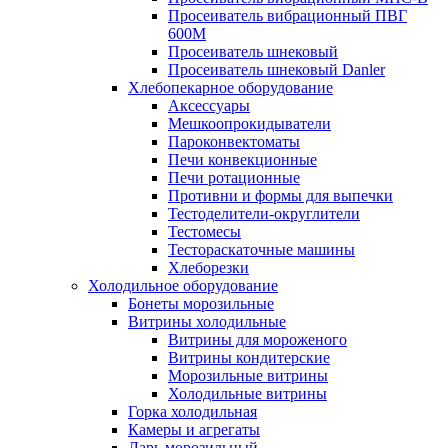
Просеиватель вибрационный ПВГ
600М
Просеиватель шнековый
Просеиватель шнековый Danler
Хлебопекарное оборудование
Аксессуары
Мешкоопрокидыватели
Пароконвектоматы
Печи конвекционные
Печи ротационные
Противни и формы для выпечки
Тестоделители-округлители
Тестомесы
Тестораскаточные машины
Хлеборезки
Холодильное оборудование
Бонеты морозильные
Витрины холодильные
Витрины для мороженого
Витрины кондитерские
Морозильные витрины
Холодильные витрины
Горка холодильная
Камеры и агрегаты
Ларь морозильный