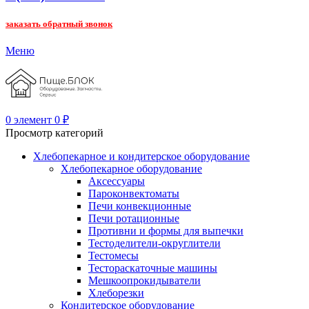
заказать обратный звонок
Меню
0
элемент
0
₽
Просмотр категорий
Хлебопекарное и кондитерское оборудование
Хлебопекарное оборудование
Аксессуары
Пароконвектоматы
Печи конвекционные
Печи ротационные
Противни и формы для выпечки
Тестоделители-округлители
Тестомесы
Тестораскаточные машины
Мешкоопрокидыватели
Хлеборезки
Кондитерское оборудование