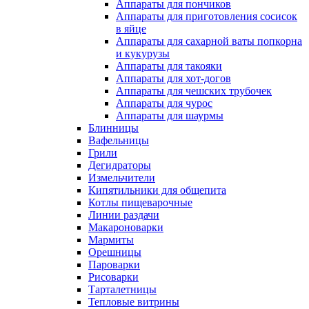
Аппараты для пончиков
Аппараты для приготовления сосисок
в яйце
Аппараты для сахарной ваты попкорна
и кукурузы
Аппараты для такояки
Аппараты для хот-догов
Аппараты для чешских трубочек
Аппараты для чурос
Аппараты для шаурмы
Блинницы
Вафельницы
Грили
Дегидраторы
Измельчители
Кипятильники для общепита
Котлы пищеварочные
Линии раздачи
Макароноварки
Мармиты
Орешницы
Пароварки
Рисоварки
Тарталетницы
Тепловые витрины