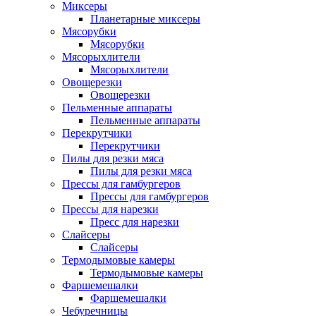
Миксеры
Планетарные миксеры
Мясорубки
Мясорубки
Мясорыхлители
Мясорыхлители
Овощерезки
Овощерезки
Пельменные аппараты
Пельменные аппараты
Перекрутчики
Перекрутчики
Пилы для резки мяса
Пилы для резки мяса
Прессы для гамбургеров
Прессы для гамбургеров
Прессы для нарезки
Пресс для нарезки
Слайсеры
Слайсеры
Термодымовые камеры
Термодымовые камеры
Фаршемешалки
Фаршемешалки
Чебуречницы