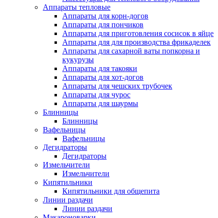
Аппараты тепловые
Аппараты для корн-догов
Аппараты для пончиков
Аппараты для приготовления сосисок в яйце
Аппараты для для производства фрикаделек
Аппараты для сахарной ваты попкорна и
кукурузы
Аппараты для такояки
Аппараты для хот-догов
Аппараты для чешских трубочек
Аппараты для чурос
Аппараты для шаурмы
Блинницы
Блинницы
Вафельницы
Вафельницы
Дегидраторы
Дегидраторы
Измельчители
Измельчители
Кипятильники
Кипятильники для общепита
Линии раздачи
Линии раздачи
Макароноварки