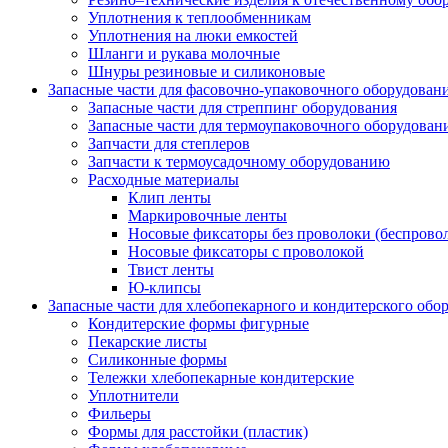
Уплотнения к теплообменникам
Уплотнения на люки емкостей
Шланги и рукава молочные
Шнуры резиновые и силиконовые
Запасные части для фасовочно-упаковочного оборудован
Запасные части для стреппинг оборудования
Запасные части для термоупаковочного оборудован
Запчасти для степлеров
Запчасти к термоусадочному оборудованию
Расходные материалы
Клип ленты
Маркировочные ленты
Носовые фиксаторы без проволоки (беспрово
Носовые фиксаторы с проволокой
Твист ленты
Ю-клипсы
Запасные части для хлебопекарного и кондитерского обо
Кондитерские формы фигурные
Пекарские листы
Силиконные формы
Тележки хлебопекарные кондитерские
Уплотнители
Фильеры
Формы для расстойки (пластик)