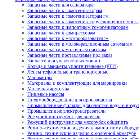
Запасные части для сепаратора
Запасные части к гомогенизаторам
Запасные части к гомогенизаторам гм
Запасные части к гомогенизатору сливочного масла
Запасные части к импортным гомогенизаторам
Запасные части к компрессорам
Запасные части к маслообразователям
Запасные части к молокоразливочным автоматам
Запасные части к молочным насосам
Запасные части поставляемые под заказ
Запчасти для упаковочных машин
Кольца и манжеты уплотнительные (РТИ)
Ленты тефлоновые и транспортерные
Манометры
Материалы и комплектующие для маркировки
Молочная арматура
Пищевые насосы
Пневмооборудование для производства
Промышленные фильтры для очистки воды и возду
Промышленные электронагреватели
Режущий инструмент для волчков
Режущий инструмент для мясорубок общепита
Резино–технические изделия к импортному оборуд
Резино–технические изделия к молочной арматуре
Резино–технические изделия к отечественному об