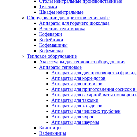
Столы нейтральные производственные
Тележки
Шкафы нейтральные
Оборудование для приготовления кофе
Аппараты для горячего шоколада
Вспениватели молока
Кофеварки
Кофейники
Кофемашины
Кофемолки
Тепловое оборудование
Аксессуары для теплового оборудования
Аппараты тепловые
Аппараты для для производства фрикад
Аппараты для корн-догов
Аппараты для пончиков
Аппараты для приготовления сосисок в
Аппараты для сахарной ваты попкорна 
Аппараты для такояки
Аппараты для хот-догов
Аппараты для чешских трубочек
Аппараты для чурос
Аппараты для шаурмы
Блинницы
Вафельницы