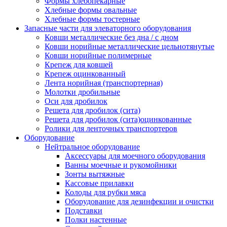
Формы хлебопекарные
Хлебные формы овальные
Хлебные формы тостерные
Запасные части для элеваторного оборудования
Ковши металлические без дна / с дном
Ковши норийные металлические цельнотянутые
Ковши норийные полимерные
Крепеж для ковшей
Крепеж оцинкованный
Лента норийная (транспортерная)
Молотки дробильные
Оси для дробилок
Решета для дробилок (сита)
Решета для дробилок (сита)оцинкованные
Ролики для ленточных транспортеров
Оборудование
Нейтральное оборудование
Аксессуары для моечного оборудования
Ванны моечные и рукомойники
Зонты вытяжные
Кассовые прилавки
Колоды для рубки мяса
Оборудование для дезинфекции и очистки
Подставки
Полки настенные