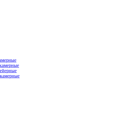
камерные
хкамерные
вейерные
окамерные