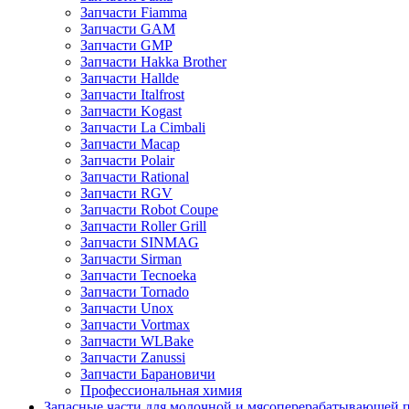
Запчасти Fiamma
Запчасти GAM
Запчасти GMP
Запчасти Hakka Brother
Запчасти Hallde
Запчасти Italfrost
Запчасти Kogast
Запчасти La Cimbali
Запчасти Macap
Запчасти Polair
Запчасти Rational
Запчасти RGV
Запчасти Robot Coupe
Запчасти Roller Grill
Запчасти SINMAG
Запчасти Sirman
Запчасти Tecnoeka
Запчасти Tornado
Запчасти Unox
Запчасти Vortmax
Запчасти WLBake
Запчасти Zanussi
Запчасти Барановичи
Профессиональная химия
Запасные части для молочной и мясоперерабатывающей