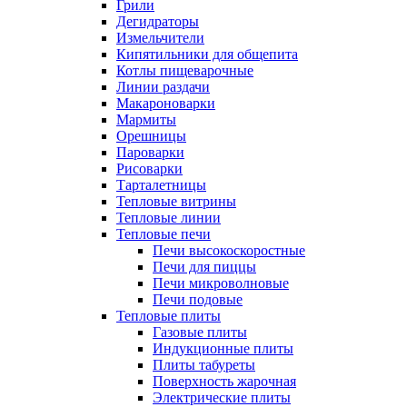
Грили
Дегидраторы
Измельчители
Кипятильники для общепита
Котлы пищеварочные
Линии раздачи
Макароноварки
Мармиты
Орешницы
Пароварки
Рисоварки
Тарталетницы
Тепловые витрины
Тепловые линии
Тепловые печи
Печи высокоскоростные
Печи для пиццы
Печи микроволновые
Печи подовые
Тепловые плиты
Газовые плиты
Индукционные плиты
Плиты табуреты
Поверхность жарочная
Электрические плиты