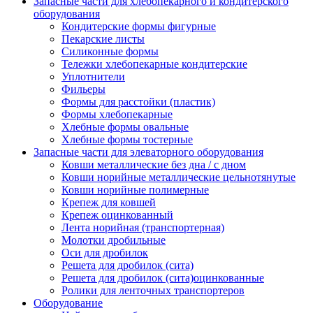
Запасные части для хлебопекарного и кондитерского
оборудования
Кондитерские формы фигурные
Пекарские листы
Силиконные формы
Тележки хлебопекарные кондитерские
Уплотнители
Фильеры
Формы для расстойки (пластик)
Формы хлебопекарные
Хлебные формы овальные
Хлебные формы тостерные
Запасные части для элеваторного оборудования
Ковши металлические без дна / с дном
Ковши норийные металлические цельнотянутые
Ковши норийные полимерные
Крепеж для ковшей
Крепеж оцинкованный
Лента норийная (транспортерная)
Молотки дробильные
Оси для дробилок
Решета для дробилок (сита)
Решета для дробилок (сита)оцинкованные
Ролики для ленточных транспортеров
Оборудование