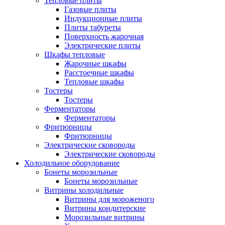
Тепловые плиты
Газовые плиты
Индукционные плиты
Плиты табуреты
Поверхность жарочная
Электрические плиты
Шкафы тепловые
Жарочные шкафы
Расстоечные шкафы
Тепловые шкафы
Тостеры
Тостеры
Ферментаторы
Ферментаторы
Фритюрницы
Фритюрницы
Электрические сковороды
Электрические сковороды
Холодильное оборудование
Бонеты морозильные
Бонеты морозильные
Витрины холодильные
Витрины для мороженого
Витрины кондитерские
Морозильные витрины