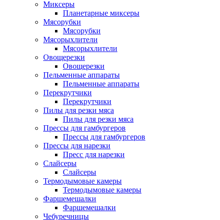
Миксеры
Планетарные миксеры
Мясорубки
Мясорубки
Мясорыхлители
Мясорыхлители
Овощерезки
Овощерезки
Пельменные аппараты
Пельменные аппараты
Перекрутчики
Перекрутчики
Пилы для резки мяса
Пилы для резки мяса
Прессы для гамбургеров
Прессы для гамбургеров
Прессы для нарезки
Пресс для нарезки
Слайсеры
Слайсеры
Термодымовые камеры
Термодымовые камеры
Фаршемешалки
Фаршемешалки
Чебуречницы