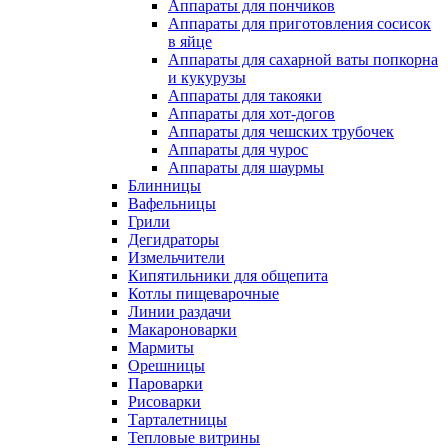
Аппараты для пончиков
Аппараты для приготовления сосисок
в яйце
Аппараты для сахарной ваты попкорна
и кукурузы
Аппараты для такояки
Аппараты для хот-догов
Аппараты для чешских трубочек
Аппараты для чурос
Аппараты для шаурмы
Блинницы
Вафельницы
Грили
Дегидраторы
Измельчители
Кипятильники для общепита
Котлы пищеварочные
Линии раздачи
Макароноварки
Мармиты
Орешницы
Пароварки
Рисоварки
Тарталетницы
Тепловые витрины