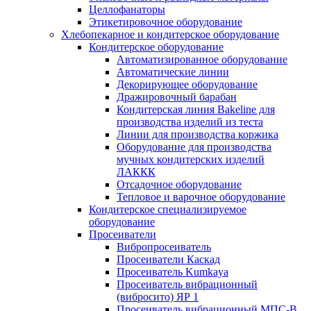
Целлофанаторы
Этикетировочное оборудование
Хлебопекарное и кондитерское оборудование
Кондитерское оборудование
Автоматизированное оборудование
Автоматические линии
Декорирующее оборудование
Дражировочный барабан
Кондитерская линия Bakeline для
производства изделий из теста
Линии для производства коржика
Оборудование для производства
мучных кондитерских изделий
ЛАККК
Отсадочное оборудование
Тепловое и варочное оборудование
Кондитерское специализируемое
оборудование
Просеиватели
Вибропросеиватель
Просеиватели Каскад
Просеиватель Kumkaya
Просеиватель вибрационный
(вибросито) ЯР 1
Просеиватель вибрационный МПС-В