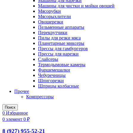
Машины для нарезки
Машины для чистки и мойки овощей
Мясорубки
Мясорыхлители
Овощерезки
Пельменные аппараты
Перекрутчики
Пилы для резки мяса
Планетарные миксеры
Прессы для гамбургеров
Прессы для нарезки
Слайсеры
Термодымовые камеры
Фаршемешалки
Чебуречницы
Шпигорезки
Шприцы колбасные
Прочее
Компрессоры
Поиск
0
Избранное
0
элемент
0
₽
8 (927) 955-52-21