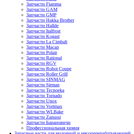
Запчасти Fiamma
Запчасти GAM
Запчасти GMP
Запчасти Hakka Brother
Запчасти Hallde
Запчасти Italfrost
Запчасти Kogast
Запчасти La Cimbali
Запчасти Macap
Запчасти Polair
Запчасти Rational
Запчасти RGV
Запчасти Robot Coupe
Запчасти Roller Grill
Запчасти SINMAG
Запчасти Sirman
Запчасти Tecnoeka
Запчасти Tornado
Запчасти Unox
Запчасти Vortmax
Запчасти WLBake
Запчасти Zanussi
Запчасти Барановичи
Профессиональная химия
Запасные части для молочной и мясоперерабатывающей