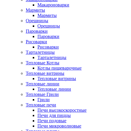
Макароноварки
Мармиты
Мармиты
Орешницы
Орешницы
Пароварки
Пароварки
Рисоварки
Рисоварки
Тарталетницы
Тарталетницы
Тепловые Котлы
Котлы пищеварочные
Тепловые витрины
Тепловые витрины
Тепловые линии
Тепловые линии
Тепловые Грили
Грили
Тепловые печи
Печи высокоскоростные
Печи для пиццы
Печи подовые
Печи микроволновые