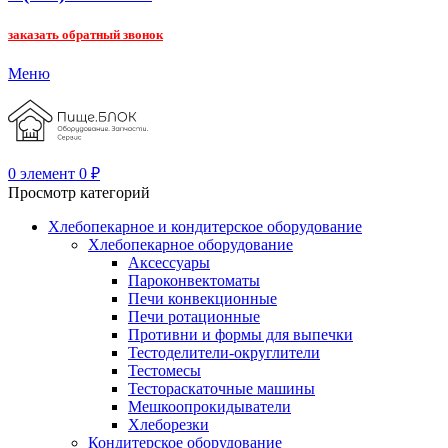
заказать обратный звонок
Меню
0
элемент
0
₽
Просмотр категорий
Хлебопекарное и кондитерское оборудование
Хлебопекарное оборудование
Аксессуары
Пароконвектоматы
Печи конвекционные
Печи ротационные
Противни и формы для выпечки
Тестоделители-округлители
Тестомесы
Тестораскаточные машины
Мешкоопрокидыватели
Хлеборезки
Кондитерское оборудование