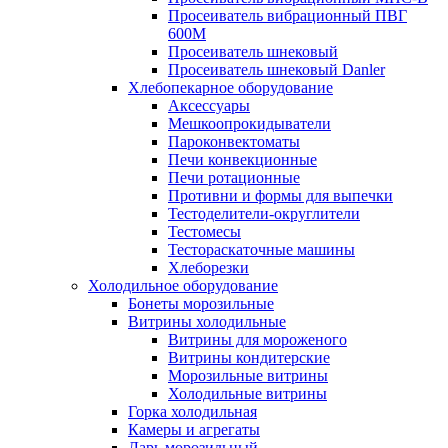
Просеиватель вибрационный ПВГ
600М
Просеиватель шнековый
Просеиватель шнековый Danler
Хлебопекарное оборудование
Аксессуары
Мешкоопрокидыватели
Пароконвектоматы
Печи конвекционные
Печи ротационные
Противни и формы для выпечки
Тестоделители-округлители
Тестомесы
Тестораскаточные машины
Хлеборезки
Холодильное оборудование
Бонеты морозильные
Витрины холодильные
Витрины для мороженого
Витрины кондитерские
Морозильные витрины
Холодильные витрины
Горка холодильная
Камеры и агрегаты
Ларь морозильный