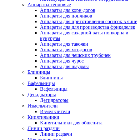
Аппараты тепловые
Аппараты для корн-догов
Аппараты для пончиков
Аппараты для приготовления сосисок в яйце
Аппараты для для производства фрикаделек
Аппараты для сахарной ваты попкорна и
кукурузы
Аппараты для такояки
Аппараты для хот-догов
Аппараты для чешских трубочек
Аппараты для чурос
Аппараты для шаурмы
Блинницы
Блинницы
Вафельницы
Вафельницы
Дегидраторы
Дегидраторы
Измельчители
Измельчители
Кипятильники
Кипятильники для общепита
Линии раздачи
Линии раздачи
Макароноварки