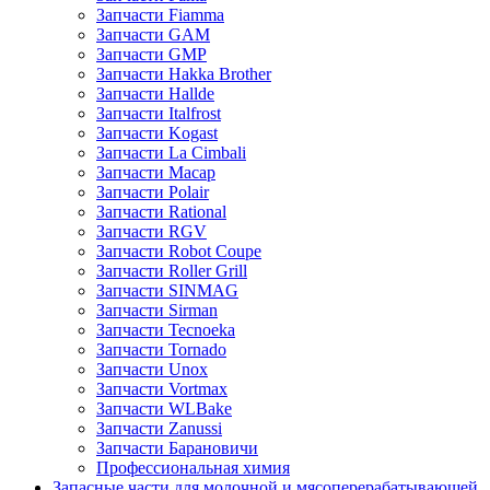
Запчасти Fiamma
Запчасти GAM
Запчасти GMP
Запчасти Hakka Brother
Запчасти Hallde
Запчасти Italfrost
Запчасти Kogast
Запчасти La Cimbali
Запчасти Macap
Запчасти Polair
Запчасти Rational
Запчасти RGV
Запчасти Robot Coupe
Запчасти Roller Grill
Запчасти SINMAG
Запчасти Sirman
Запчасти Tecnoeka
Запчасти Tornado
Запчасти Unox
Запчасти Vortmax
Запчасти WLBake
Запчасти Zanussi
Запчасти Барановичи
Профессиональная химия
Запасные части для молочной и мясоперерабатывающей