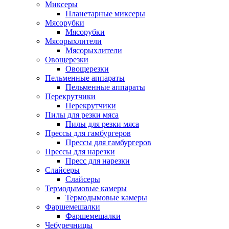
Миксеры
Планетарные миксеры
Мясорубки
Мясорубки
Мясорыхлители
Мясорыхлители
Овощерезки
Овощерезки
Пельменные аппараты
Пельменные аппараты
Перекрутчики
Перекрутчики
Пилы для резки мяса
Пилы для резки мяса
Прессы для гамбургеров
Прессы для гамбургеров
Прессы для нарезки
Пресс для нарезки
Слайсеры
Слайсеры
Термодымовые камеры
Термодымовые камеры
Фаршемешалки
Фаршемешалки
Чебуречницы