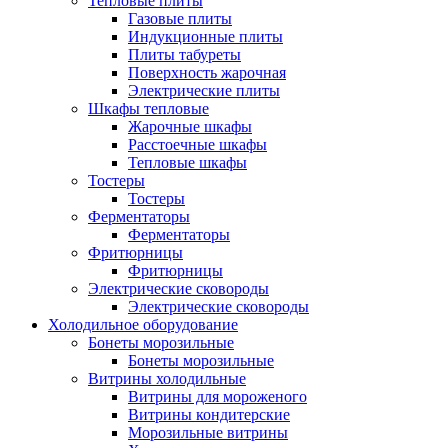
Тепловые плиты
Газовые плиты
Индукционные плиты
Плиты табуреты
Поверхность жарочная
Электрические плиты
Шкафы тепловые
Жарочные шкафы
Расстоечные шкафы
Тепловые шкафы
Тостеры
Тостеры
Ферментаторы
Ферментаторы
Фритюрницы
Фритюрницы
Электрические сковороды
Электрические сковороды
Холодильное оборудование
Бонеты морозильные
Бонеты морозильные
Витрины холодильные
Витрины для мороженого
Витрины кондитерские
Морозильные витрины