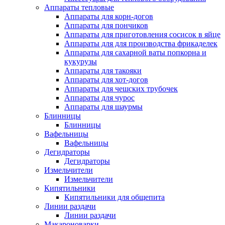
Аппараты тепловые
Аппараты для корн-догов
Аппараты для пончиков
Аппараты для приготовления сосисок в яйце
Аппараты для для производства фрикаделек
Аппараты для сахарной ваты попкорна и
кукурузы
Аппараты для такояки
Аппараты для хот-догов
Аппараты для чешских трубочек
Аппараты для чурос
Аппараты для шаурмы
Блинницы
Блинницы
Вафельницы
Вафельницы
Дегидраторы
Дегидраторы
Измельчители
Измельчители
Кипятильники
Кипятильники для общепита
Линии раздачи
Линии раздачи
Макароноварки