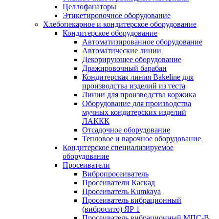
Целлофанаторы
Этикетировочное оборудование
Хлебопекарное и кондитерское оборудование
Кондитерское оборудование
Автоматизированное оборудование
Автоматические линии
Декорирующее оборудование
Дражировочный барабан
Кондитерская линия Bakeline для
производства изделий из теста
Линии для производства коржика
Оборудование для производства
мучных кондитерских изделий
ЛАККК
Отсадочное оборудование
Тепловое и варочное оборудование
Кондитерское специализируемое
оборудование
Просеиватели
Вибропросеиватель
Просеиватели Каскад
Просеиватель Kumkaya
Просеиватель вибрационный
(вибросито) ЯР 1
Просеиватель вибрационный МПС-В