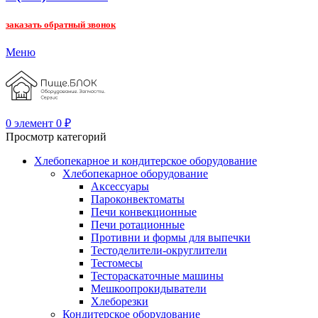
заказать обратный звонок
Меню
0
элемент
0
₽
Просмотр категорий
Хлебопекарное и кондитерское оборудование
Хлебопекарное оборудование
Аксессуары
Пароконвектоматы
Печи конвекционные
Печи ротационные
Противни и формы для выпечки
Тестоделители-округлители
Тестомесы
Тестораскаточные машины
Мешкоопрокидыватели
Хлеборезки
Кондитерское оборудование