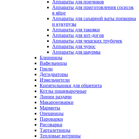
Аппараты для пончиков
Аппараты для приготовления сосисок
в яйце
Аппараты для сахарной ваты попкорна
и кукурузы
Аппараты для такояки
Аппараты для хот-догов
Аппараты для чешских трубочек
Аппараты для чурос
Аппараты для шаурмы
Блинницы
Вафельницы
Грили
Дегидраторы
Измельчители
Кипятильники для общепита
Котлы пищеварочные
Линии раздачи
Макароноварки
Мармиты
Орешницы
Пароварки
Рисоварки
Тарталетницы
Тепловые витрины