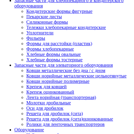
Запасные части для хлебопекарного и кондитерского
оборудования
Кондитерские формы фигурные
Пекарские листы
Силиконные формы
Тележки хлебопекарные кондитерские
Уплотнители
Фильеры
Формы для расстойки (пластик)
Формы хлебопекарные
Хлебные формы овальные
Хлебные формы тостерные
Запасные части для элеваторного оборудования
Ковши металлические без дна / с дном
Ковши норийные металлические цельнотянутые
Ковши норийные полимерные
Крепеж для ковшей
Крепеж оцинкованный
Лента норийная (транспортерная)
Молотки дробильные
Оси для дробилок
Решета для дробилок (сита)
Решета для дробилок (сита)оцинкованные
Ролики для ленточных транспортеров
Оборудование