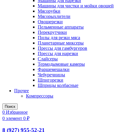
Машины для нарезки
Машины для чистки и мойки овощей
Мясорубки
Мясорыхлители
Овощерезки
Пельменные аппараты
Перекрутчики
Пилы для резки мяса
Планетарные миксеры
Прессы для гамбургеров
Прессы для нарезки
Слайсеры
Термодымовые камеры
Фаршемешалки
Чебуречницы
Шпигорезки
Шприцы колбасные
Прочее
Компрессоры
Поиск
0
Избранное
0
элемент
0
₽
8 (927) 955-52-21