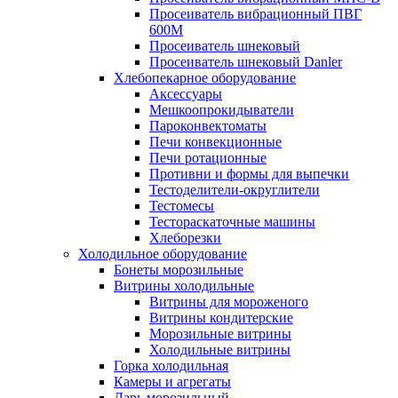
Просеиватель вибрационный ПВГ
600М
Просеиватель шнековый
Просеиватель шнековый Danler
Хлебопекарное оборудование
Аксессуары
Мешкоопрокидыватели
Пароконвектоматы
Печи конвекционные
Печи ротационные
Противни и формы для выпечки
Тестоделители-округлители
Тестомесы
Тестораскаточные машины
Хлеборезки
Холодильное оборудование
Бонеты морозильные
Витрины холодильные
Витрины для мороженого
Витрины кондитерские
Морозильные витрины
Холодильные витрины
Горка холодильная
Камеры и агрегаты
Ларь морозильный