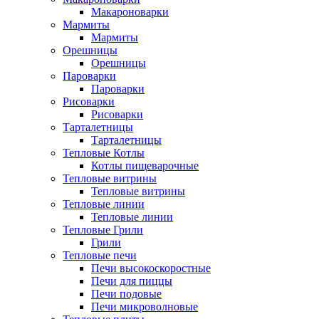
Макароноварки
Мармиты
Мармиты
Орешницы
Орешницы
Пароварки
Пароварки
Рисоварки
Рисоварки
Тарталетницы
Тарталетницы
Тепловые Котлы
Котлы пищеварочные
Тепловые витрины
Тепловые витрины
Тепловые линии
Тепловые линии
Тепловые Грили
Грили
Тепловые печи
Печи высокоскоростные
Печи для пиццы
Печи подовые
Печи микроволновые