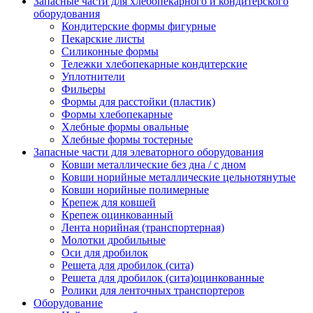
Запасные части для хлебопекарного и кондитерского
оборудования
Кондитерские формы фигурные
Пекарские листы
Силиконные формы
Тележки хлебопекарные кондитерские
Уплотнители
Фильеры
Формы для расстойки (пластик)
Формы хлебопекарные
Хлебные формы овальные
Хлебные формы тостерные
Запасные части для элеваторного оборудования
Ковши металлические без дна / с дном
Ковши норийные металлические цельнотянутые
Ковши норийные полимерные
Крепеж для ковшей
Крепеж оцинкованный
Лента норийная (транспортерная)
Молотки дробильные
Оси для дробилок
Решета для дробилок (сита)
Решета для дробилок (сита)оцинкованные
Ролики для ленточных транспортеров
Оборудование