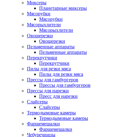
Миксеры
Планетарные миксеры
Мясорубки
Мясорубки
Мясорыхлители
Мясорыхлители
Овощерезки
Овощерезки
Пельменные аппараты
Пельменные аппараты
Перекрутчики
Перекрутчики
Пилы для резки мяса
Пилы для резки мяса
Прессы для гамбургеров
Прессы для гамбургеров
Прессы для нарезки
Пресс для нарезки
Слайсеры
Слайсеры
Термодымовые камеры
Термодымовые камеры
Фаршемешалки
Фаршемешалки
Чебуречницы