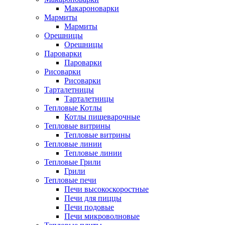
Макароноварки
Мармиты
Мармиты
Орешницы
Орешницы
Пароварки
Пароварки
Рисоварки
Рисоварки
Тарталетницы
Тарталетницы
Тепловые Котлы
Котлы пищеварочные
Тепловые витрины
Тепловые витрины
Тепловые линии
Тепловые линии
Тепловые Грили
Грили
Тепловые печи
Печи высокоскоростные
Печи для пиццы
Печи подовые
Печи микроволновые