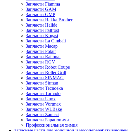
Запчасти Fiamma
Запчасти GAM
Запчасти GMP
Запчасти Hakka Brother
Запчасти Hallde
Запчасти Italfrost
Запчасти Kogast
Запчасти La Cimbali
Запчасти Macap
Запчасти Polair
Запчасти Rational
Запчасти RGV
Запчасти Robot Coupe
Запчасти Roller Grill
Запчасти SINMAG
Запчасти Sirman
Запчасти Tecnoeka
Запчасти Tornado
Запчасти Unox
Запчасти Vortmax
Запчасти WLBake
Запчасти Zanussi
Запчасти Барановичи
Профессиональная химия
Запасные части для молочной и мясоперерабатывающей