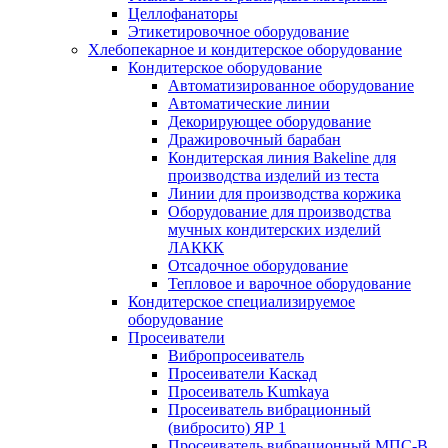
Целлофанаторы
Этикетировочное оборудование
Хлебопекарное и кондитерское оборудование
Кондитерское оборудование
Автоматизированное оборудование
Автоматические линии
Декорирующее оборудование
Дражировочный барабан
Кондитерская линия Bakeline для
производства изделий из теста
Линии для производства коржика
Оборудование для производства
мучных кондитерских изделий
ЛАККК
Отсадочное оборудование
Тепловое и варочное оборудование
Кондитерское специализируемое
оборудование
Просеиватели
Вибропросеиватель
Просеиватели Каскад
Просеиватель Kumkaya
Просеиватель вибрационный
(вибросито) ЯР 1
Просеиватель вибрационный МПС-В