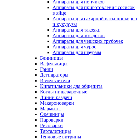
Аппараты для пончиков
Аппараты для приготовления сосисок
в яйце
Аппараты для сахарной ваты попкорна
и кукурузы
Аппараты для такояки
Аппараты для хот-догов
Аппараты для чешских трубочек
Аппараты для чурос
Аппараты для шаурмы
Блинницы
Вафельницы
Грили
Дегидраторы
Измельчители
Кипятильники для общепита
Котлы пищеварочные
Линии раздачи
Макароноварки
Мармиты
Орешницы
Пароварки
Рисоварки
Тарталетницы
Тепловые витрины