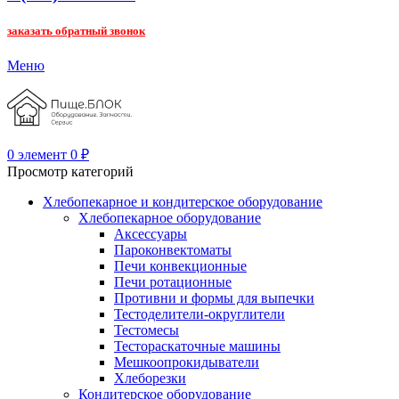
заказать обратный звонок
Меню
0
элемент
0
₽
Просмотр категорий
Хлебопекарное и кондитерское оборудование
Хлебопекарное оборудование
Аксессуары
Пароконвектоматы
Печи конвекционные
Печи ротационные
Противни и формы для выпечки
Тестоделители-округлители
Тестомесы
Тестораскаточные машины
Мешкоопрокидыватели
Хлеборезки
Кондитерское оборудование