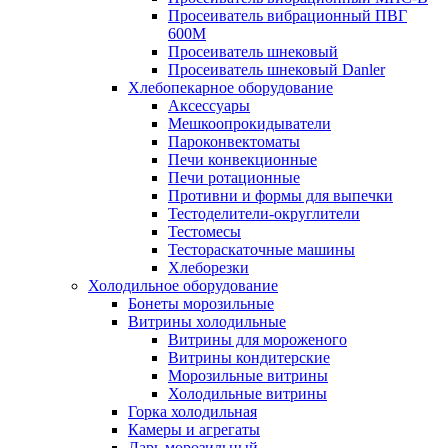
Просеиватель вибрационный ПВГ
600М
Просеиватель шнековый
Просеиватель шнековый Danler
Хлебопекарное оборудование
Аксессуары
Мешкоопрокидыватели
Пароконвектоматы
Печи конвекционные
Печи ротационные
Противни и формы для выпечки
Тестоделители-округлители
Тестомесы
Тестораскаточные машины
Хлеборезки
Холодильное оборудование
Бонеты морозильные
Витрины холодильные
Витрины для мороженого
Витрины кондитерские
Морозильные витрины
Холодильные витрины
Горка холодильная
Камеры и агрегаты
Ларь морозильный