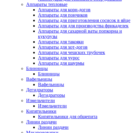
Аппараты тепловые
Аппараты для корн-догов
Аппараты для пончиков
Аппараты для приготовления сосисок в яйце
Аппараты для для производства фрикаделек
Аппараты для сахарной ваты попкорна и
кукурузы
Аппараты для такояки
Аппараты для хот-догов
Аппараты для чешских трубочек
Аппараты для чурос
Аппараты для шаурмы
Блинницы
Блинницы
Вафельницы
Вафельницы
Дегидраторы
Дегидраторы
Измельчители
Измельчители
Кипятильники
Кипятильники для общепита
Линии раздачи
Линии раздачи
Макароноварки