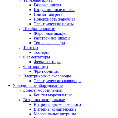
Тепловые плиты
Газовые плиты
Индукционные плиты
Плиты табуреты
Поверхность жарочная
Электрические плиты
Шкафы тепловые
Жарочные шкафы
Расстоечные шкафы
Тепловые шкафы
Тостеры
Тостеры
Ферментаторы
Ферментаторы
Фритюрницы
Фритюрницы
Электрические сковороды
Электрические сковороды
Холодильное оборудование
Бонеты морозильные
Бонеты морозильные
Витрины холодильные
Витрины для мороженого
Витрины кондитерские
Морозильные витрины