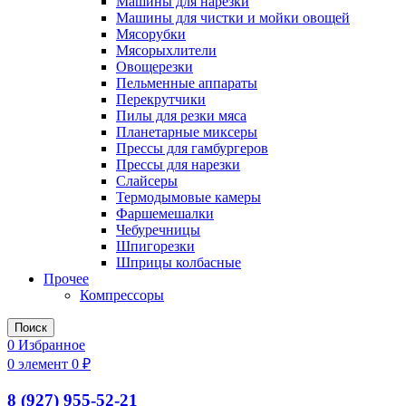
Машины для нарезки
Машины для чистки и мойки овощей
Мясорубки
Мясорыхлители
Овощерезки
Пельменные аппараты
Перекрутчики
Пилы для резки мяса
Планетарные миксеры
Прессы для гамбургеров
Прессы для нарезки
Слайсеры
Термодымовые камеры
Фаршемешалки
Чебуречницы
Шпигорезки
Шприцы колбасные
Прочее
Компрессоры
Поиск
0
Избранное
0
элемент
0
₽
8 (927) 955-52-21