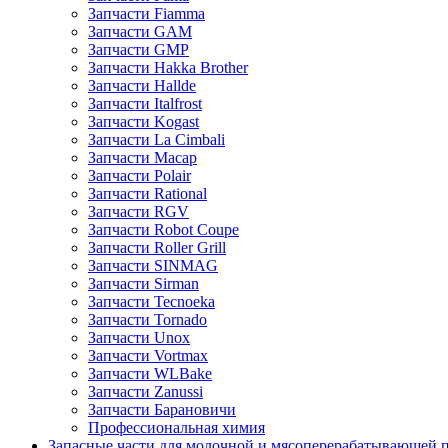
Запчасти Fiamma
Запчасти GAM
Запчасти GMP
Запчасти Hakka Brother
Запчасти Hallde
Запчасти Italfrost
Запчасти Kogast
Запчасти La Cimbali
Запчасти Macap
Запчасти Polair
Запчасти Rational
Запчасти RGV
Запчасти Robot Coupe
Запчасти Roller Grill
Запчасти SINMAG
Запчасти Sirman
Запчасти Tecnoeka
Запчасти Tornado
Запчасти Unox
Запчасти Vortmax
Запчасти WLBake
Запчасти Zanussi
Запчасти Барановичи
Профессиональная химия
Запасные части для молочной и мясоперерабатывающей