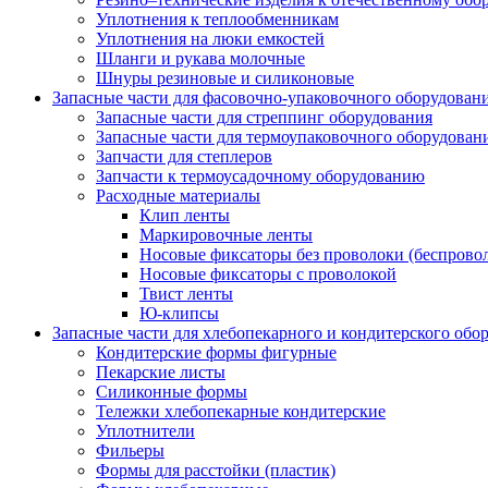
Уплотнения к теплообменникам
Уплотнения на люки емкостей
Шланги и рукава молочные
Шнуры резиновые и силиконовые
Запасные части для фасовочно-упаковочного оборудован
Запасные части для стреппинг оборудования
Запасные части для термоупаковочного оборудован
Запчасти для степлеров
Запчасти к термоусадочному оборудованию
Расходные материалы
Клип ленты
Маркировочные ленты
Носовые фиксаторы без проволоки (беспрово
Носовые фиксаторы с проволокой
Твист ленты
Ю-клипсы
Запасные части для хлебопекарного и кондитерского обо
Кондитерские формы фигурные
Пекарские листы
Силиконные формы
Тележки хлебопекарные кондитерские
Уплотнители
Фильеры
Формы для расстойки (пластик)