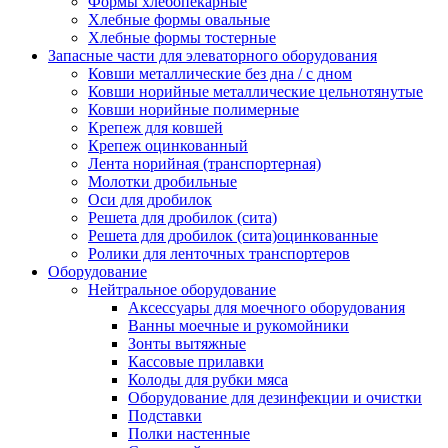
Формы хлебопекарные
Хлебные формы овальные
Хлебные формы тостерные
Запасные части для элеваторного оборудования
Ковши металлические без дна / с дном
Ковши норийные металлические цельнотянутые
Ковши норийные полимерные
Крепеж для ковшей
Крепеж оцинкованный
Лента норийная (транспортерная)
Молотки дробильные
Оси для дробилок
Решета для дробилок (сита)
Решета для дробилок (сита)оцинкованные
Ролики для ленточных транспортеров
Оборудование
Нейтральное оборудование
Аксессуары для моечного оборудования
Ванны моечные и рукомойники
Зонты вытяжные
Кассовые прилавки
Колоды для рубки мяса
Оборудование для дезинфекции и очистки
Подставки
Полки настенные