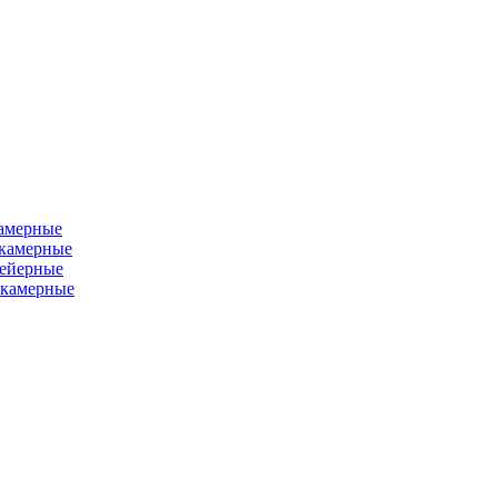
камерные
хкамерные
вейерные
окамерные