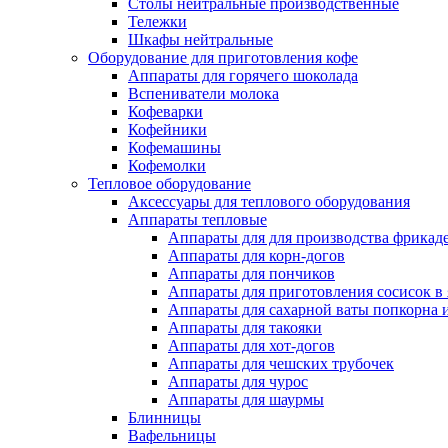
Столы нейтральные производственные
Тележки
Шкафы нейтральные
Оборудование для приготовления кофе
Аппараты для горячего шоколада
Вспениватели молока
Кофеварки
Кофейники
Кофемашины
Кофемолки
Тепловое оборудование
Аксессуары для теплового оборудования
Аппараты тепловые
Аппараты для для производства фрикад
Аппараты для корн-догов
Аппараты для пончиков
Аппараты для приготовления сосисок в
Аппараты для сахарной ваты попкорна 
Аппараты для такояки
Аппараты для хот-догов
Аппараты для чешских трубочек
Аппараты для чурос
Аппараты для шаурмы
Блинницы
Вафельницы