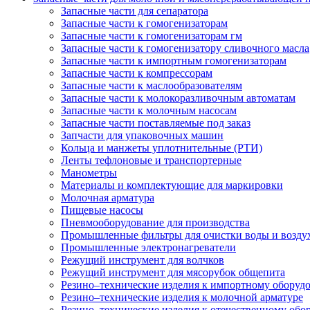
Запасные части для сепаратора
Запасные части к гомогенизаторам
Запасные части к гомогенизаторам гм
Запасные части к гомогенизатору сливочного масла
Запасные части к импортным гомогенизаторам
Запасные части к компрессорам
Запасные части к маслообразователям
Запасные части к молокоразливочным автоматам
Запасные части к молочным насосам
Запасные части поставляемые под заказ
Запчасти для упаковочных машин
Кольца и манжеты уплотнительные (РТИ)
Ленты тефлоновые и транспортерные
Манометры
Материалы и комплектующие для маркировки
Молочная арматура
Пищевые насосы
Пневмооборудование для производства
Промышленные фильтры для очистки воды и возду
Промышленные электронагреватели
Режущий инструмент для волчков
Режущий инструмент для мясорубок общепита
Резино–технические изделия к импортному оборуд
Резино–технические изделия к молочной арматуре
Резино–технические изделия к отечественному об