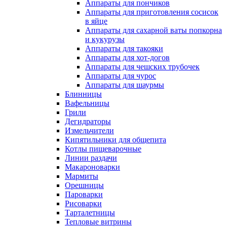
Аппараты для пончиков
Аппараты для приготовления сосисок
в яйце
Аппараты для сахарной ваты попкорна
и кукурузы
Аппараты для такояки
Аппараты для хот-догов
Аппараты для чешских трубочек
Аппараты для чурос
Аппараты для шаурмы
Блинницы
Вафельницы
Грили
Дегидраторы
Измельчители
Кипятильники для общепита
Котлы пищеварочные
Линии раздачи
Макароноварки
Мармиты
Орешницы
Пароварки
Рисоварки
Тарталетницы
Тепловые витрины