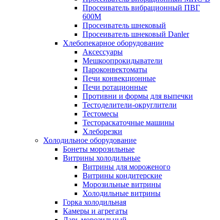
Просеиватель вибрационный ПВГ
600М
Просеиватель шнековый
Просеиватель шнековый Danler
Хлебопекарное оборудование
Аксессуары
Мешкоопрокидыватели
Пароконвектоматы
Печи конвекционные
Печи ротационные
Противни и формы для выпечки
Тестоделители-округлители
Тестомесы
Тестораскаточные машины
Хлеборезки
Холодильное оборудование
Бонеты морозильные
Витрины холодильные
Витрины для мороженого
Витрины кондитерские
Морозильные витрины
Холодильные витрины
Горка холодильная
Камеры и агрегаты
Ларь морозильный