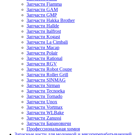
Запчасти Fiamma
Запчасти GAM
Запчасти GMP
Запчасти Hakka Brother
Запчасти Hallde
Запчасти Italfrost
Запчасти Kogast
Запчасти La Cimbali
Запчасти Macap
Запчасти Polair
Запчасти Rational
Запчасти RGV
Запчасти Robot Coupe
Запчасти Roller Grill
Запчасти SINMAG
Запчасти Sirman
Запчасти Tecnoeka
Запчасти Tornado
Запчасти Unox
Запчасти Vortmax
Запчасти WLBake
Запчасти Zanussi
Запчасти Барановичи
Профессиональная химия
Запасные части для молочной и мясоперерабатывающей