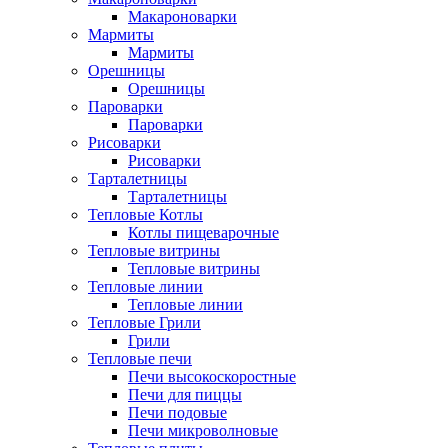
Макароноварки
Мармиты
Мармиты
Орешницы
Орешницы
Пароварки
Пароварки
Рисоварки
Рисоварки
Тарталетницы
Тарталетницы
Тепловые Котлы
Котлы пищеварочные
Тепловые витрины
Тепловые витрины
Тепловые линии
Тепловые линии
Тепловые Грили
Грили
Тепловые печи
Печи высокоскоростные
Печи для пиццы
Печи подовые
Печи микроволновые