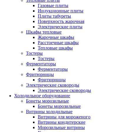
Тепловые плиты
Газовые плиты
Индукционные плиты
Плиты табуреты
Поверхность жарочная
Электрические плиты
Шкафы тепловые
Жарочные шкафы
Расстоечные шкафы
Тепловые шкафы
Тостеры
Тостеры
Ферментаторы
Ферментаторы
Фритюрницы
Фритюрницы
Электрические сковороды
Электрические сковороды
Холодильное оборудование
Бонеты морозильные
Бонеты морозильные
Витрины холодильные
Витрины для мороженого
Витрины кондитерские
Морозильные витрины