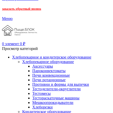
заказать обратный звонок
Меню
0
элемент
0
₽
Просмотр категорий
Хлебопекарное и кондитерское оборудование
Хлебопекарное оборудование
Аксессуары
Пароконвектоматы
Печи конвекционные
Печи ротационные
Противни и формы для выпечки
Тестоделители-округлители
Тестомесы
Тестораскаточные машины
Мешкоопрокидыватели
Хлеборезки
Кондитерское оборудование