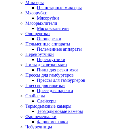
Миксеры
Планетарные миксеры
Мясорубки
Мясорубки
Мясорыхлители
Мясорыхлители
Овощерезки
Овощерезки
Пельменные аппараты
Пельменные аппараты
Перекрутчики
Перекрутчики
Пилы для резки мяса
Пилы для резки мяса
Прессы для гамбургеров
Прессы для гамбургеров
Прессы для нарезки
Пресс для нарезки
Слайсеры
Слайсеры
Термодымовые камеры
Термодымовые камеры
Фаршемешалки
Фаршемешалки
Чебуречницы