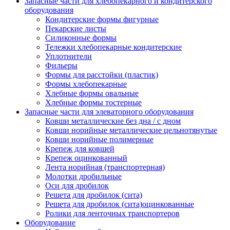
Запасные части для хлебопекарного и кондитерского
оборудования
Кондитерские формы фигурные
Пекарские листы
Силиконные формы
Тележки хлебопекарные кондитерские
Уплотнители
Фильеры
Формы для расстойки (пластик)
Формы хлебопекарные
Хлебные формы овальные
Хлебные формы тостерные
Запасные части для элеваторного оборудования
Ковши металлические без дна / с дном
Ковши норийные металлические цельнотянутые
Ковши норийные полимерные
Крепеж для ковшей
Крепеж оцинкованный
Лента норийная (транспортерная)
Молотки дробильные
Оси для дробилок
Решета для дробилок (сита)
Решета для дробилок (сита)оцинкованные
Ролики для ленточных транспортеров
Оборудование