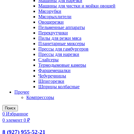
Машины для нарезки
Машины для чистки и мойки овощей
Мясорубки
Мясорыхлители
Овощерезки
Пельменные аппараты
Перекрутчики
Пилы для резки мяса
Планетарные миксеры
Прессы для гамбургеров
Прессы для нарезки
Слайсеры
Термодымовые камеры
Фаршемешалки
Чебуречницы
Шпигорезки
Шприцы колбасные
Прочее
Компрессоры
Поиск
0
Избранное
0
элемент
0
₽
8 (927) 955-52-21