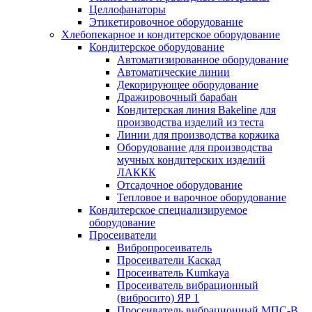
Целлофанаторы
Этикетировочное оборудование
Хлебопекарное и кондитерское оборудование
Кондитерское оборудование
Автоматизированное оборудование
Автоматические линии
Декорирующее оборудование
Дражировочный барабан
Кондитерская линия Bakeline для
производства изделий из теста
Линии для производства коржика
Оборудование для производства
мучных кондитерских изделий
ЛАККК
Отсадочное оборудование
Тепловое и варочное оборудование
Кондитерское специализируемое
оборудование
Просеиватели
Вибропросеиватель
Просеиватели Каскад
Просеиватель Kumkaya
Просеиватель вибрационный
(вибросито) ЯР 1
Просеиватель вибрационный МПС-В