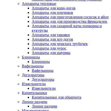
Аппараты тепловые
Аппараты для корн-догов
Аппараты для пончиков
Аппараты для приготовления сосисок в яйце
Аппараты для для производства фрикаделек
Аппараты для сахарной ваты попкорна и
кукурузы
Аппараты для такояки
Аппараты для хот-догов
Аппараты для чешских трубочек
Аппараты для чурос
Аппараты для шаурмы
Блинницы
Блинницы
Вафельницы
Вафельницы
Дегидраторы
Дегидраторы
Измельчители
Измельчители
Кипятильники
Кипятильники для общепита
Линии раздачи
Линии раздачи
Макароноварки