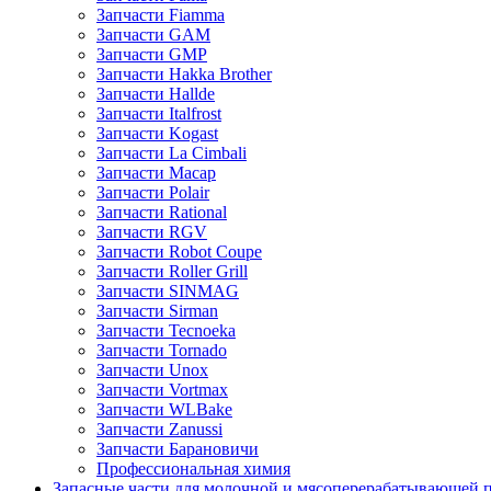
Запчасти Fiamma
Запчасти GAM
Запчасти GMP
Запчасти Hakka Brother
Запчасти Hallde
Запчасти Italfrost
Запчасти Kogast
Запчасти La Cimbali
Запчасти Macap
Запчасти Polair
Запчасти Rational
Запчасти RGV
Запчасти Robot Coupe
Запчасти Roller Grill
Запчасти SINMAG
Запчасти Sirman
Запчасти Tecnoeka
Запчасти Tornado
Запчасти Unox
Запчасти Vortmax
Запчасти WLBake
Запчасти Zanussi
Запчасти Барановичи
Профессиональная химия
Запасные части для молочной и мясоперерабатывающей