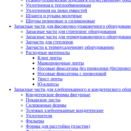
Уплотнения к теплообменникам
Уплотнения на люки емкостей
Шланги и рукава молочные
Шнуры резиновые и силиконовые
Запасные части для фасовочно-упаковочного оборудован
Запасные части для стреппинг оборудования
Запасные части для термоупаковочного оборудован
Запчасти для степлеров
Запчасти к термоусадочному оборудованию
Расходные материалы
Клип ленты
Маркировочные ленты
Носовые фиксаторы без проволоки (беспрово
Носовые фиксаторы с проволокой
Твист ленты
Ю-клипсы
Запасные части для хлебопекарного и кондитерского обо
Кондитерские формы фигурные
Пекарские листы
Силиконные формы
Тележки хлебопекарные кондитерские
Уплотнители
Фильеры
Формы для расстойки (пластик)