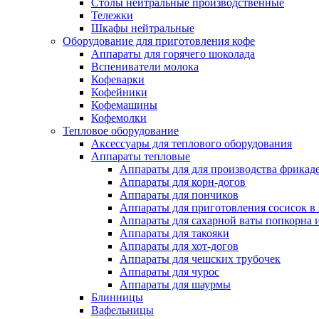
Столы нейтральные производственные
Тележки
Шкафы нейтральные
Оборудование для приготовления кофе
Аппараты для горячего шоколада
Вспениватели молока
Кофеварки
Кофейники
Кофемашины
Кофемолки
Тепловое оборудование
Аксессуары для теплового оборудования
Аппараты тепловые
Аппараты для для производства фрикад
Аппараты для корн-догов
Аппараты для пончиков
Аппараты для приготовления сосисок в
Аппараты для сахарной ваты попкорна 
Аппараты для такояки
Аппараты для хот-догов
Аппараты для чешских трубочек
Аппараты для чурос
Аппараты для шаурмы
Блинницы
Вафельницы