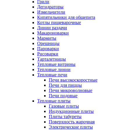
Грили
Дегидраторы
Измельчители
Кипятильники для общепита
Котлы пищеварочные
Линии раздачи
Макароноварки
Мармиты
Орешницы
Пароварки
Рисоварки
Тарталетницы
Тепловые витрины
Тепловые линии
Тепловые печи
Печи высокоскоростные
Печи для пиццы
Печи микроволновые
Печи подовые
Тепловые плиты
Газовые плиты
Индукционные плиты
Плиты табуреты
Поверхность жарочная
Электрические плиты