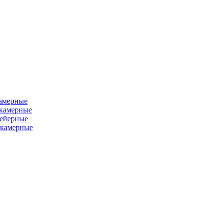
камерные
хкамерные
вейерные
окамерные