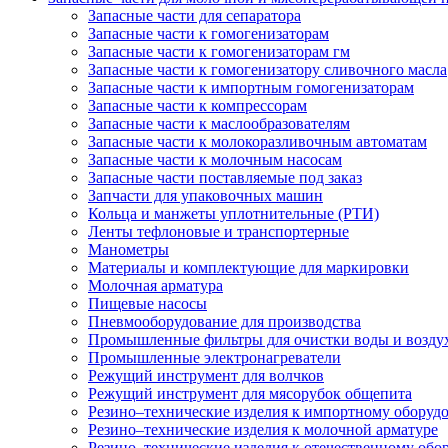
Запасные части для сепаратора
Запасные части к гомогенизаторам
Запасные части к гомогенизаторам гм
Запасные части к гомогенизатору сливочного масла
Запасные части к импортным гомогенизаторам
Запасные части к компрессорам
Запасные части к маслообразователям
Запасные части к молокоразливочным автоматам
Запасные части к молочным насосам
Запасные части поставляемые под заказ
Запчасти для упаковочных машин
Кольца и манжеты уплотнительные (РТИ)
Ленты тефлоновые и транспортерные
Манометры
Материалы и комплектующие для маркировки
Молочная арматура
Пищевые насосы
Пневмооборудование для производства
Промышленные фильтры для очистки воды и возду
Промышленные электронагреватели
Режущий инструмент для волчков
Режущий инструмент для мясорубок общепита
Резино–технические изделия к импортному оборуд
Резино–технические изделия к молочной арматуре
Резино–технические изделия к отечественному об