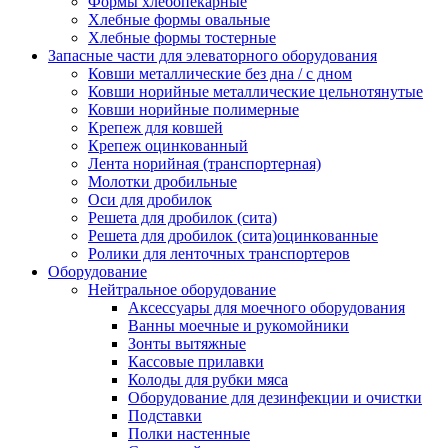
Формы хлебопекарные
Хлебные формы овальные
Хлебные формы тостерные
Запасные части для элеваторного оборудования
Ковши металлические без дна / с дном
Ковши норийные металлические цельнотянутые
Ковши норийные полимерные
Крепеж для ковшей
Крепеж оцинкованный
Лента норийная (транспортерная)
Молотки дробильные
Оси для дробилок
Решета для дробилок (сита)
Решета для дробилок (сита)оцинкованные
Ролики для ленточных транспортеров
Оборудование
Нейтральное оборудование
Аксессуары для моечного оборудования
Ванны моечные и рукомойники
Зонты вытяжные
Кассовые прилавки
Колоды для рубки мяса
Оборудование для дезинфекции и очистки
Подставки
Полки настенные