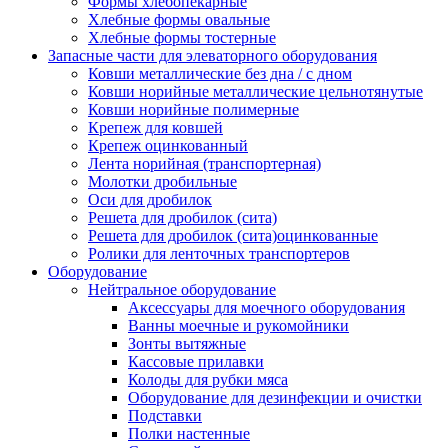
Формы хлебопекарные
Хлебные формы овальные
Хлебные формы тостерные
Запасные части для элеваторного оборудования
Ковши металлические без дна / с дном
Ковши норийные металлические цельнотянутые
Ковши норийные полимерные
Крепеж для ковшей
Крепеж оцинкованный
Лента норийная (транспортерная)
Молотки дробильные
Оси для дробилок
Решета для дробилок (сита)
Решета для дробилок (сита)оцинкованные
Ролики для ленточных транспортеров
Оборудование
Нейтральное оборудование
Аксессуары для моечного оборудования
Ванны моечные и рукомойники
Зонты вытяжные
Кассовые прилавки
Колоды для рубки мяса
Оборудование для дезинфекции и очистки
Подставки
Полки настенные