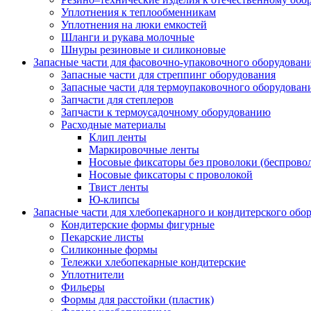
Уплотнения к теплообменникам
Уплотнения на люки емкостей
Шланги и рукава молочные
Шнуры резиновые и силиконовые
Запасные части для фасовочно-упаковочного оборудован
Запасные части для стреппинг оборудования
Запасные части для термоупаковочного оборудован
Запчасти для степлеров
Запчасти к термоусадочному оборудованию
Расходные материалы
Клип ленты
Маркировочные ленты
Носовые фиксаторы без проволоки (беспрово
Носовые фиксаторы с проволокой
Твист ленты
Ю-клипсы
Запасные части для хлебопекарного и кондитерского обо
Кондитерские формы фигурные
Пекарские листы
Силиконные формы
Тележки хлебопекарные кондитерские
Уплотнители
Фильеры
Формы для расстойки (пластик)