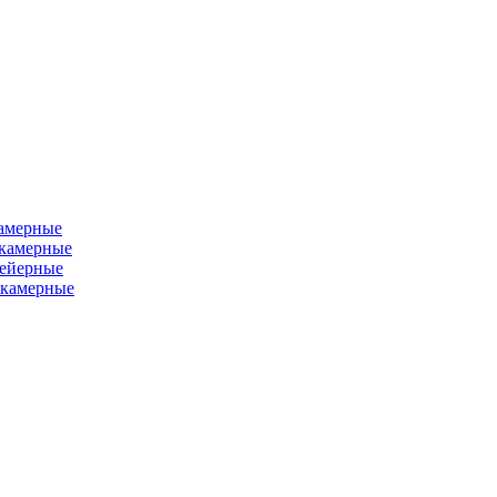
камерные
хкамерные
вейерные
окамерные