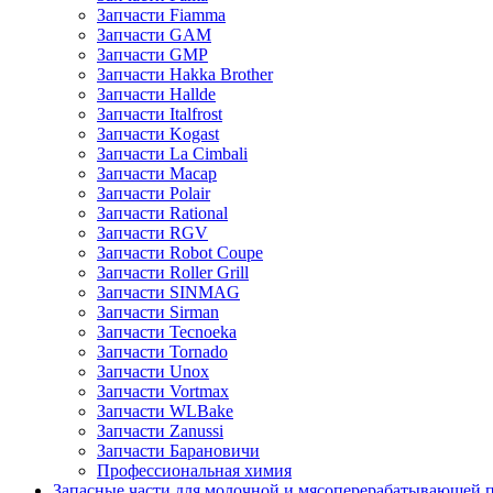
Запчасти Fiamma
Запчасти GAM
Запчасти GMP
Запчасти Hakka Brother
Запчасти Hallde
Запчасти Italfrost
Запчасти Kogast
Запчасти La Cimbali
Запчасти Macap
Запчасти Polair
Запчасти Rational
Запчасти RGV
Запчасти Robot Coupe
Запчасти Roller Grill
Запчасти SINMAG
Запчасти Sirman
Запчасти Tecnoeka
Запчасти Tornado
Запчасти Unox
Запчасти Vortmax
Запчасти WLBake
Запчасти Zanussi
Запчасти Барановичи
Профессиональная химия
Запасные части для молочной и мясоперерабатывающей