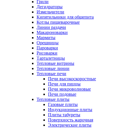
Грили
Дегидраторы
Измельчители
Кипятильники для общепита
Котлы пищеварочные
Линии раздачи
Макароноварки
Мармиты
Орешницы
Пароварки
Рисоварки
Тарталетницы
Тепловые витрины
Тепловые линии
Тепловые печи
Печи высокоскоростные
Печи для пиццы
Печи микроволновые
Печи подовые
Тепловые плиты
Газовые плиты
Индукционные плиты
Плиты табуреты
Поверхность жарочная
Электрические плиты