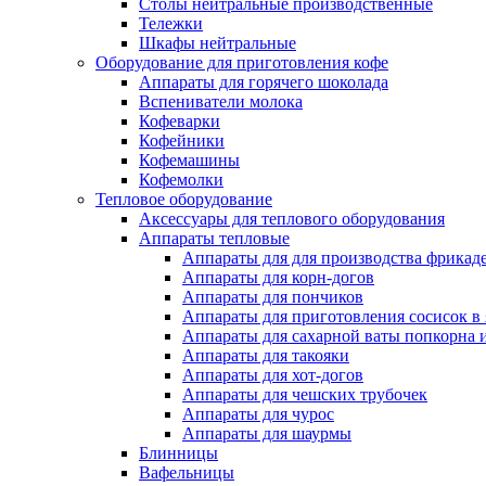
Столы нейтральные производственные
Тележки
Шкафы нейтральные
Оборудование для приготовления кофе
Аппараты для горячего шоколада
Вспениватели молока
Кофеварки
Кофейники
Кофемашины
Кофемолки
Тепловое оборудование
Аксессуары для теплового оборудования
Аппараты тепловые
Аппараты для для производства фрикад
Аппараты для корн-догов
Аппараты для пончиков
Аппараты для приготовления сосисок в
Аппараты для сахарной ваты попкорна 
Аппараты для такояки
Аппараты для хот-догов
Аппараты для чешских трубочек
Аппараты для чурос
Аппараты для шаурмы
Блинницы
Вафельницы