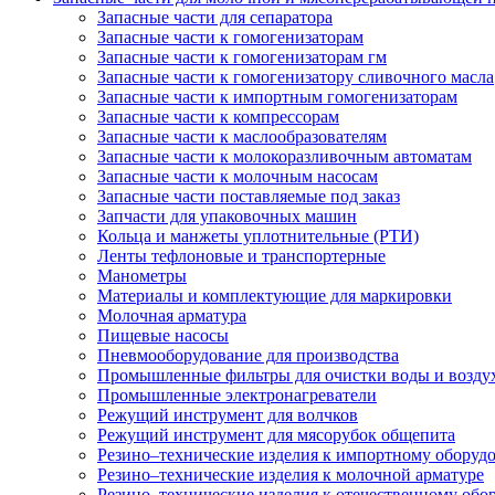
Запасные части для сепаратора
Запасные части к гомогенизаторам
Запасные части к гомогенизаторам гм
Запасные части к гомогенизатору сливочного масла
Запасные части к импортным гомогенизаторам
Запасные части к компрессорам
Запасные части к маслообразователям
Запасные части к молокоразливочным автоматам
Запасные части к молочным насосам
Запасные части поставляемые под заказ
Запчасти для упаковочных машин
Кольца и манжеты уплотнительные (РТИ)
Ленты тефлоновые и транспортерные
Манометры
Материалы и комплектующие для маркировки
Молочная арматура
Пищевые насосы
Пневмооборудование для производства
Промышленные фильтры для очистки воды и возду
Промышленные электронагреватели
Режущий инструмент для волчков
Режущий инструмент для мясорубок общепита
Резино–технические изделия к импортному оборуд
Резино–технические изделия к молочной арматуре
Резино–технические изделия к отечественному об