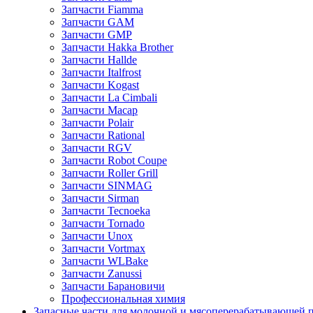
Запчасти Fiamma
Запчасти GAM
Запчасти GMP
Запчасти Hakka Brother
Запчасти Hallde
Запчасти Italfrost
Запчасти Kogast
Запчасти La Cimbali
Запчасти Macap
Запчасти Polair
Запчасти Rational
Запчасти RGV
Запчасти Robot Coupe
Запчасти Roller Grill
Запчасти SINMAG
Запчасти Sirman
Запчасти Tecnoeka
Запчасти Tornado
Запчасти Unox
Запчасти Vortmax
Запчасти WLBake
Запчасти Zanussi
Запчасти Барановичи
Профессиональная химия
Запасные части для молочной и мясоперерабатывающей