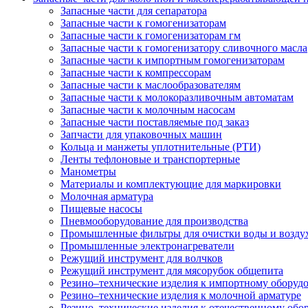
Запасные части для сепаратора
Запасные части к гомогенизаторам
Запасные части к гомогенизаторам гм
Запасные части к гомогенизатору сливочного масла
Запасные части к импортным гомогенизаторам
Запасные части к компрессорам
Запасные части к маслообразователям
Запасные части к молокоразливочным автоматам
Запасные части к молочным насосам
Запасные части поставляемые под заказ
Запчасти для упаковочных машин
Кольца и манжеты уплотнительные (РТИ)
Ленты тефлоновые и транспортерные
Манометры
Материалы и комплектующие для маркировки
Молочная арматура
Пищевые насосы
Пневмооборудование для производства
Промышленные фильтры для очистки воды и возду
Промышленные электронагреватели
Режущий инструмент для волчков
Режущий инструмент для мясорубок общепита
Резино–технические изделия к импортному оборуд
Резино–технические изделия к молочной арматуре
Резино–технические изделия к отечественному об