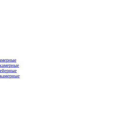
камерные
хкамерные
вейерные
окамерные