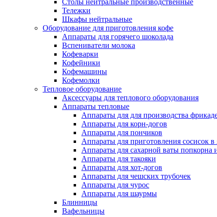
Столы нейтральные производственные
Тележки
Шкафы нейтральные
Оборудование для приготовления кофе
Аппараты для горячего шоколада
Вспениватели молока
Кофеварки
Кофейники
Кофемашины
Кофемолки
Тепловое оборудование
Аксессуары для теплового оборудования
Аппараты тепловые
Аппараты для для производства фрикад
Аппараты для корн-догов
Аппараты для пончиков
Аппараты для приготовления сосисок в
Аппараты для сахарной ваты попкорна 
Аппараты для такояки
Аппараты для хот-догов
Аппараты для чешских трубочек
Аппараты для чурос
Аппараты для шаурмы
Блинницы
Вафельницы