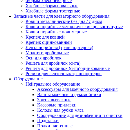
Формы хлебопекарные
Хлебные формы овальные
Хлебные формы тостерные
Запасные части для элеваторного оборудования
Ковши металлические без дна / с дном
Ковши норийные металлические цельнотянутые
Ковши норийные полимерные
Крепеж для ковшей
Крепеж оцинкованный
Лента норийная (транспортерная)
Молотки дробильные
Оси для дробилок
Решета для дробилок (сита)
Решета для дробилок (сита)оцинкованные
Ролики для ленточных транспортеров
Оборудование
Нейтральное оборудование
Аксессуары для моечного оборудования
Ванны моечные и рукомойники
Зонты вытяжные
Кассовые прилавки
Колоды для рубки мяса
Оборудование для дезинфекции и очистки
Подставки
Полки настенные