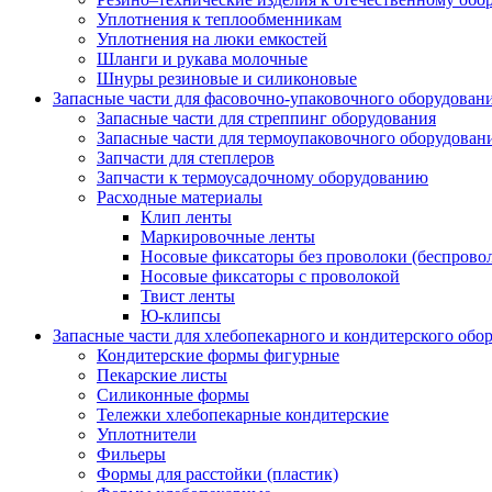
Уплотнения к теплообменникам
Уплотнения на люки емкостей
Шланги и рукава молочные
Шнуры резиновые и силиконовые
Запасные части для фасовочно-упаковочного оборудован
Запасные части для стреппинг оборудования
Запасные части для термоупаковочного оборудован
Запчасти для степлеров
Запчасти к термоусадочному оборудованию
Расходные материалы
Клип ленты
Маркировочные ленты
Носовые фиксаторы без проволоки (беспрово
Носовые фиксаторы с проволокой
Твист ленты
Ю-клипсы
Запасные части для хлебопекарного и кондитерского обо
Кондитерские формы фигурные
Пекарские листы
Силиконные формы
Тележки хлебопекарные кондитерские
Уплотнители
Фильеры
Формы для расстойки (пластик)