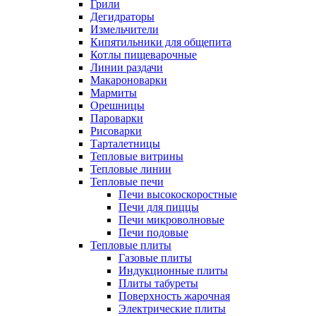
Грили
Дегидраторы
Измельчители
Кипятильники для общепита
Котлы пищеварочные
Линии раздачи
Макароноварки
Мармиты
Орешницы
Пароварки
Рисоварки
Тарталетницы
Тепловые витрины
Тепловые линии
Тепловые печи
Печи высокоскоростные
Печи для пиццы
Печи микроволновые
Печи подовые
Тепловые плиты
Газовые плиты
Индукционные плиты
Плиты табуреты
Поверхность жарочная
Электрические плиты