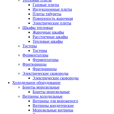
Тепловые плиты
Газовые плиты
Индукционные плиты
Плиты табуреты
Поверхность жарочная
Электрические плиты
Шкафы тепловые
Жарочные шкафы
Расстоечные шкафы
Тепловые шкафы
Тостеры
Тостеры
Ферментаторы
Ферментаторы
Фритюрницы
Фритюрницы
Электрические сковороды
Электрические сковороды
Холодильное оборудование
Бонеты морозильные
Бонеты морозильные
Витрины холодильные
Витрины для мороженого
Витрины кондитерские
Морозильные витрины