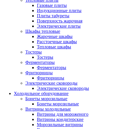
Тепловые плиты
Газовые плиты
Индукционные плиты
Плиты табуреты
Поверхность жарочная
Электрические плиты
Шкафы тепловые
Жарочные шкафы
Расстоечные шкафы
Тепловые шкафы
Тостеры
Тостеры
Ферментаторы
Ферментаторы
Фритюрницы
Фритюрницы
Электрические сковороды
Электрические сковороды
Холодильное оборудование
Бонеты морозильные
Бонеты морозильные
Витрины холодильные
Витрины для мороженого
Витрины кондитерские
Морозильные витрины