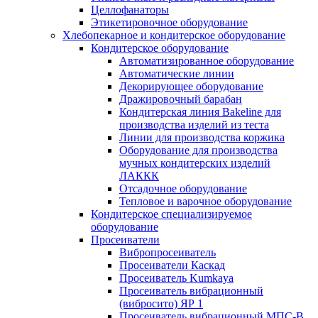
Целлофанаторы
Этикетировочное оборудование
Хлебопекарное и кондитерское оборудование
Кондитерское оборудование
Автоматизированное оборудование
Автоматические линии
Декорирующее оборудование
Дражировочный барабан
Кондитерская линия Bakeline для
производства изделий из теста
Линии для производства коржика
Оборудование для производства
мучных кондитерских изделий
ЛАККК
Отсадочное оборудование
Тепловое и варочное оборудование
Кондитерское специализируемое
оборудование
Просеиватели
Вибропросеиватель
Просеиватели Каскад
Просеиватель Kumkaya
Просеиватель вибрационный
(вибросито) ЯР 1
Просеиватель вибрационный МПС-В