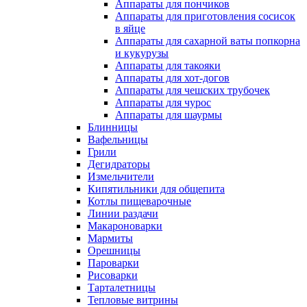
Аппараты для пончиков
Аппараты для приготовления сосисок
в яйце
Аппараты для сахарной ваты попкорна
и кукурузы
Аппараты для такояки
Аппараты для хот-догов
Аппараты для чешских трубочек
Аппараты для чурос
Аппараты для шаурмы
Блинницы
Вафельницы
Грили
Дегидраторы
Измельчители
Кипятильники для общепита
Котлы пищеварочные
Линии раздачи
Макароноварки
Мармиты
Орешницы
Пароварки
Рисоварки
Тарталетницы
Тепловые витрины