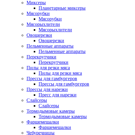
Миксеры
Планетарные миксеры
Мясорубки
Мясорубки
Мясорыхлители
Мясорыхлители
Овощерезки
Овощерезки
Пельменные аппараты
Пельменные аппараты
Перекрутчики
Перекрутчики
Пилы для резки мяса
Пилы для резки мяса
Прессы для гамбургеров
Прессы для гамбургеров
Прессы для нарезки
Пресс для нарезки
Слайсеры
Слайсеры
Термодымовые камеры
Термодымовые камеры
Фаршемешалки
Фаршемешалки
Чебуречницы