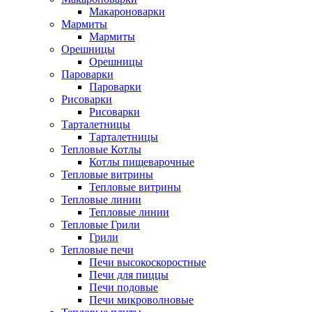
Макароноварки
Мармиты
Мармиты
Орешницы
Орешницы
Пароварки
Пароварки
Рисоварки
Рисоварки
Тарталетницы
Тарталетницы
Тепловые Котлы
Котлы пищеварочные
Тепловые витрины
Тепловые витрины
Тепловые линии
Тепловые линии
Тепловые Грили
Грили
Тепловые печи
Печи высокоскоростные
Печи для пиццы
Печи подовые
Печи микроволновые