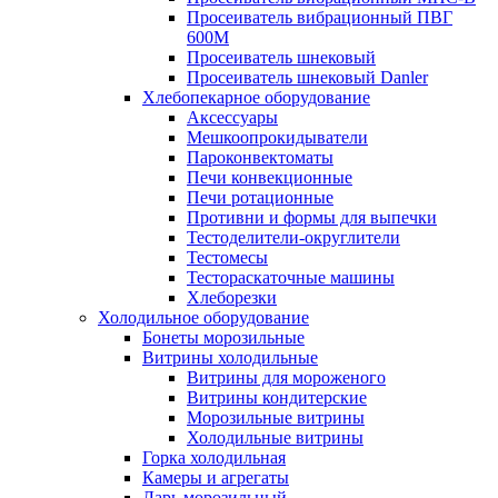
Просеиватель вибрационный ПВГ
600М
Просеиватель шнековый
Просеиватель шнековый Danler
Хлебопекарное оборудование
Аксессуары
Мешкоопрокидыватели
Пароконвектоматы
Печи конвекционные
Печи ротационные
Противни и формы для выпечки
Тестоделители-округлители
Тестомесы
Тестораскаточные машины
Хлеборезки
Холодильное оборудование
Бонеты морозильные
Витрины холодильные
Витрины для мороженого
Витрины кондитерские
Морозильные витрины
Холодильные витрины
Горка холодильная
Камеры и агрегаты
Ларь морозильный