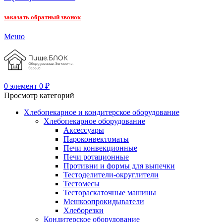
заказать обратный звонок
Меню
0
элемент
0
₽
Просмотр категорий
Хлебопекарное и кондитерское оборудование
Хлебопекарное оборудование
Аксессуары
Пароконвектоматы
Печи конвекционные
Печи ротационные
Противни и формы для выпечки
Тестоделители-округлители
Тестомесы
Тестораскаточные машины
Мешкоопрокидыватели
Хлеборезки
Кондитерское оборудование