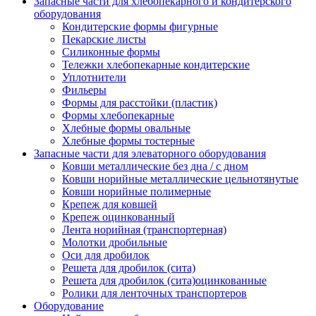
Запасные части для хлебопекарного и кондитерского
оборудования
Кондитерские формы фигурные
Пекарские листы
Силиконные формы
Тележки хлебопекарные кондитерские
Уплотнители
Фильеры
Формы для расстойки (пластик)
Формы хлебопекарные
Хлебные формы овальные
Хлебные формы тостерные
Запасные части для элеваторного оборудования
Ковши металлические без дна / с дном
Ковши норийные металлические цельнотянутые
Ковши норийные полимерные
Крепеж для ковшей
Крепеж оцинкованный
Лента норийная (транспортерная)
Молотки дробильные
Оси для дробилок
Решета для дробилок (сита)
Решета для дробилок (сита)оцинкованные
Ролики для ленточных транспортеров
Оборудование