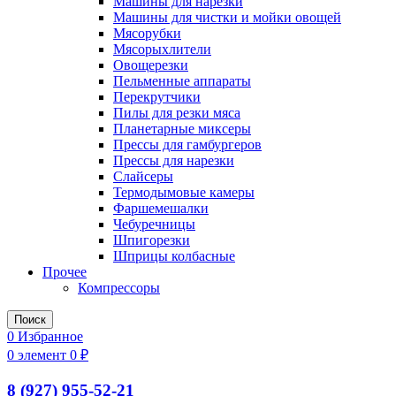
Машины для нарезки
Машины для чистки и мойки овощей
Мясорубки
Мясорыхлители
Овощерезки
Пельменные аппараты
Перекрутчики
Пилы для резки мяса
Планетарные миксеры
Прессы для гамбургеров
Прессы для нарезки
Слайсеры
Термодымовые камеры
Фаршемешалки
Чебуречницы
Шпигорезки
Шприцы колбасные
Прочее
Компрессоры
Поиск
0
Избранное
0
элемент
0
₽
8 (927) 955-52-21