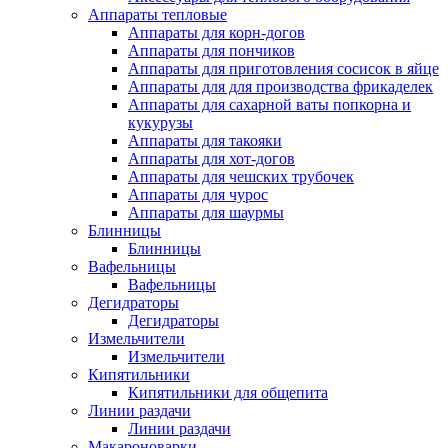
Аппараты тепловые
Аппараты для корн-догов
Аппараты для пончиков
Аппараты для приготовления сосисок в яйце
Аппараты для для производства фрикаделек
Аппараты для сахарной ваты попкорна и
кукурузы
Аппараты для такояки
Аппараты для хот-догов
Аппараты для чешских трубочек
Аппараты для чурос
Аппараты для шаурмы
Блинницы
Блинницы
Вафельницы
Вафельницы
Дегидраторы
Дегидраторы
Измельчители
Измельчители
Кипятильники
Кипятильники для общепита
Линии раздачи
Линии раздачи
Макароноварки