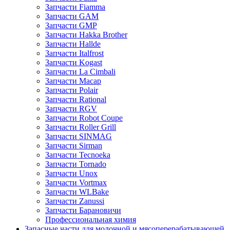
Запчасти Fiamma
Запчасти GAM
Запчасти GMP
Запчасти Hakka Brother
Запчасти Hallde
Запчасти Italfrost
Запчасти Kogast
Запчасти La Cimbali
Запчасти Macap
Запчасти Polair
Запчасти Rational
Запчасти RGV
Запчасти Robot Coupe
Запчасти Roller Grill
Запчасти SINMAG
Запчасти Sirman
Запчасти Tecnoeka
Запчасти Tornado
Запчасти Unox
Запчасти Vortmax
Запчасти WLBake
Запчасти Zanussi
Запчасти Барановичи
Профессиональная химия
Запасные части для молочной и мясоперерабатывающей