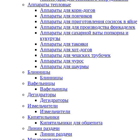
Аппараты тепловые
Аппараты для корн-догов
Аппараты для пончиков
Аппараты для приготовления сосисок в яйце
Аппараты для для производства фрикаделек
Аппараты для сахарной ваты попкорна и
кукурузы
Аппараты для такояки
Аппараты для хот-догов
Аппараты для чешских трубочек
Аппараты для чурос
Аппараты для шаурмы
Блинницы
Блинницы
Вафельницы
Вафельницы
Дегидраторы
Дегидраторы
Измельчители
Измельчители
Кипятильники
Кипятильники для общепита
Линии раздачи
Линии раздачи
Макароноварки