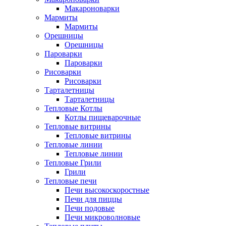
Макароноварки
Мармиты
Мармиты
Орешницы
Орешницы
Пароварки
Пароварки
Рисоварки
Рисоварки
Тарталетницы
Тарталетницы
Тепловые Котлы
Котлы пищеварочные
Тепловые витрины
Тепловые витрины
Тепловые линии
Тепловые линии
Тепловые Грили
Грили
Тепловые печи
Печи высокоскоростные
Печи для пиццы
Печи подовые
Печи микроволновые