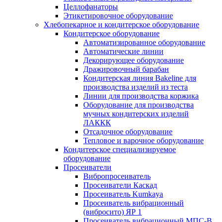
Целлофанаторы
Этикетировочное оборудование
Хлебопекарное и кондитерское оборудование
Кондитерское оборудование
Автоматизированное оборудование
Автоматические линии
Декорирующее оборудование
Дражировочный барабан
Кондитерская линия Bakeline для
производства изделий из теста
Линии для производства коржика
Оборудование для производства
мучных кондитерских изделий
ЛАККК
Отсадочное оборудование
Тепловое и варочное оборудование
Кондитерское специализируемое
оборудование
Просеиватели
Вибропросеиватель
Просеиватели Каскад
Просеиватель Kumkaya
Просеиватель вибрационный
(вибросито) ЯР 1
Просеиватель вибрационный МПС-В