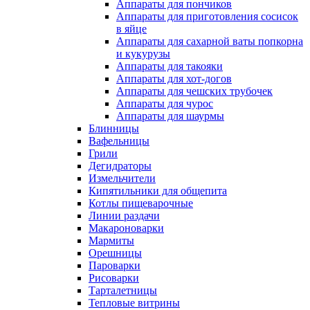
Аппараты для пончиков
Аппараты для приготовления сосисок
в яйце
Аппараты для сахарной ваты попкорна
и кукурузы
Аппараты для такояки
Аппараты для хот-догов
Аппараты для чешских трубочек
Аппараты для чурос
Аппараты для шаурмы
Блинницы
Вафельницы
Грили
Дегидраторы
Измельчители
Кипятильники для общепита
Котлы пищеварочные
Линии раздачи
Макароноварки
Мармиты
Орешницы
Пароварки
Рисоварки
Тарталетницы
Тепловые витрины