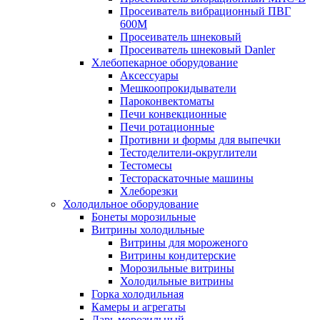
Просеиватель вибрационный ПВГ
600М
Просеиватель шнековый
Просеиватель шнековый Danler
Хлебопекарное оборудование
Аксессуары
Мешкоопрокидыватели
Пароконвектоматы
Печи конвекционные
Печи ротационные
Противни и формы для выпечки
Тестоделители-округлители
Тестомесы
Тестораскаточные машины
Хлеборезки
Холодильное оборудование
Бонеты морозильные
Витрины холодильные
Витрины для мороженого
Витрины кондитерские
Морозильные витрины
Холодильные витрины
Горка холодильная
Камеры и агрегаты
Ларь морозильный