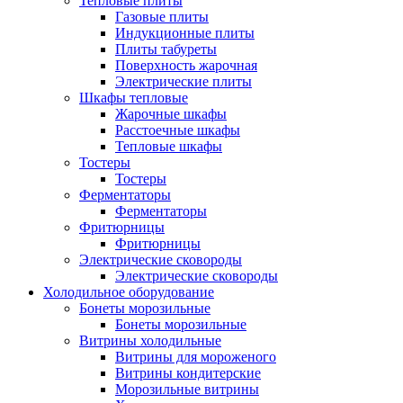
Тепловые плиты
Газовые плиты
Индукционные плиты
Плиты табуреты
Поверхность жарочная
Электрические плиты
Шкафы тепловые
Жарочные шкафы
Расстоечные шкафы
Тепловые шкафы
Тостеры
Тостеры
Ферментаторы
Ферментаторы
Фритюрницы
Фритюрницы
Электрические сковороды
Электрические сковороды
Холодильное оборудование
Бонеты морозильные
Бонеты морозильные
Витрины холодильные
Витрины для мороженого
Витрины кондитерские
Морозильные витрины