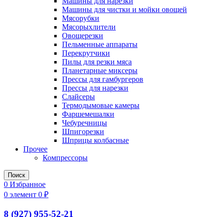
Машины для нарезки
Машины для чистки и мойки овощей
Мясорубки
Мясорыхлители
Овощерезки
Пельменные аппараты
Перекрутчики
Пилы для резки мяса
Планетарные миксеры
Прессы для гамбургеров
Прессы для нарезки
Слайсеры
Термодымовые камеры
Фаршемешалки
Чебуречницы
Шпигорезки
Шприцы колбасные
Прочее
Компрессоры
Поиск
0
Избранное
0
элемент
0
₽
8 (927) 955-52-21