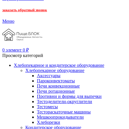
заказать обратный звонок
Меню
0
элемент
0
₽
Просмотр категорий
Хлебопекарное и кондитерское оборудование
Хлебопекарное оборудование
Аксессуары
Пароконвектоматы
Печи конвекционные
Печи ротационные
Противни и формы для выпечки
Тестоделители-округлители
Тестомесы
Тестораскаточные машины
Мешкоопрокидыватели
Хлеборезки
Кондитерское оборудование