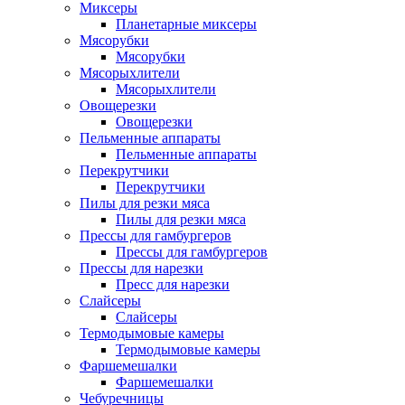
Миксеры
Планетарные миксеры
Мясорубки
Мясорубки
Мясорыхлители
Мясорыхлители
Овощерезки
Овощерезки
Пельменные аппараты
Пельменные аппараты
Перекрутчики
Перекрутчики
Пилы для резки мяса
Пилы для резки мяса
Прессы для гамбургеров
Прессы для гамбургеров
Прессы для нарезки
Пресс для нарезки
Слайсеры
Слайсеры
Термодымовые камеры
Термодымовые камеры
Фаршемешалки
Фаршемешалки
Чебуречницы