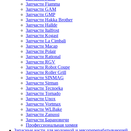
Запчасти Fiamma
Запчасти GAM
Запчасти GMP
Запчасти Hakka Brother
Запчасти Hallde
Запчасти Italfrost
Запчасти Kogast
Запчасти La Cimbali
Запчасти Macap
Запчасти Polair
Запчасти Rational
Запчасти RGV
Запчасти Robot Coupe
Запчасти Roller Grill
Запчасти SINMAG
Запчасти Sirman
Запчасти Tecnoeka
Запчасти Tornado
Запчасти Unox
Запчасти Vortmax
Запчасти WLBake
Запчасти Zanussi
Запчасти Барановичи
Профессиональная химия
Запасные части для молочной и мясоперерабатывающей