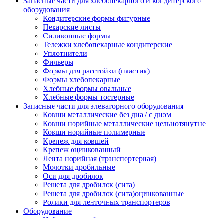
Запасные части для хлебопекарного и кондитерского
оборудования
Кондитерские формы фигурные
Пекарские листы
Силиконные формы
Тележки хлебопекарные кондитерские
Уплотнители
Фильеры
Формы для расстойки (пластик)
Формы хлебопекарные
Хлебные формы овальные
Хлебные формы тостерные
Запасные части для элеваторного оборудования
Ковши металлические без дна / с дном
Ковши норийные металлические цельнотянутые
Ковши норийные полимерные
Крепеж для ковшей
Крепеж оцинкованный
Лента норийная (транспортерная)
Молотки дробильные
Оси для дробилок
Решета для дробилок (сита)
Решета для дробилок (сита)оцинкованные
Ролики для ленточных транспортеров
Оборудование