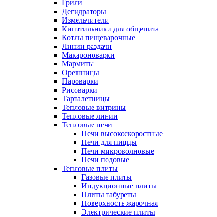
Грили
Дегидраторы
Измельчители
Кипятильники для общепита
Котлы пищеварочные
Линии раздачи
Макароноварки
Мармиты
Орешницы
Пароварки
Рисоварки
Тарталетницы
Тепловые витрины
Тепловые линии
Тепловые печи
Печи высокоскоростные
Печи для пиццы
Печи микроволновые
Печи подовые
Тепловые плиты
Газовые плиты
Индукционные плиты
Плиты табуреты
Поверхность жарочная
Электрические плиты