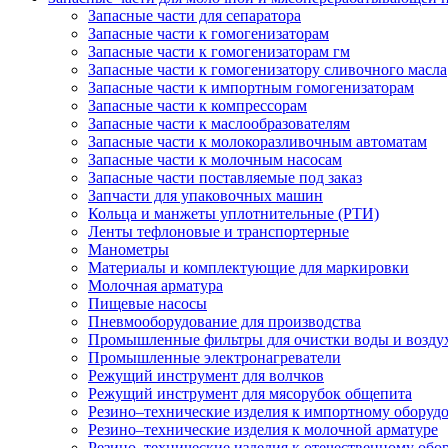
Запасные части для сепаратора
Запасные части к гомогенизаторам
Запасные части к гомогенизаторам гм
Запасные части к гомогенизатору сливочного масла
Запасные части к импортным гомогенизаторам
Запасные части к компрессорам
Запасные части к маслообразователям
Запасные части к молокоразливочным автоматам
Запасные части к молочным насосам
Запасные части поставляемые под заказ
Запчасти для упаковочных машин
Кольца и манжеты уплотнительные (РТИ)
Ленты тефлоновые и транспортерные
Манометры
Материалы и комплектующие для маркировки
Молочная арматура
Пищевые насосы
Пневмооборудование для производства
Промышленные фильтры для очистки воды и возду
Промышленные электронагреватели
Режущий инструмент для волчков
Режущий инструмент для мясорубок общепита
Резино–технические изделия к импортному оборуд
Резино–технические изделия к молочной арматуре
Резино–технические изделия к отечественному об