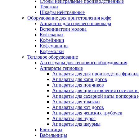
Столы нейтральные производственные
Тележки
Шкафы нейтральные
Оборудование для приготовления кофе
Аппараты для горячего шоколада
Вспениватели молока
Кофеварки
Кофейники
Кофемашины
Кофемолки
Тепловое оборудование
Аксессуары для теплового оборудования
Аппараты тепловые
Аппараты для для производства фрикад
Аппараты для корн-догов
Аппараты для пончиков
Аппараты для приготовления сосисок в
Аппараты для сахарной ваты попкорна 
Аппараты для такояки
Аппараты для хот-догов
Аппараты для чешских трубочек
Аппараты для чурос
Аппараты для шаурмы
Блинницы
Вафельницы