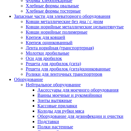
Формы хлебопекарные
Хлебные формы овальные
Хлебные формы тостерные
Запасные части для элеваторного оборудования
Ковши металлические без дна / с дном
Ковши норийные металлические цельнотянутые
Ковши норийные полимерные
Крепеж для ковшей
Крепеж оцинкованный
Лента норийная (транспортерная)
Молотки дробильные
Оси для дробилок
Решета для дробилок (сита)
Решета для дробилок (сита)оцинкованные
Ролики для ленточных транспортеров
Оборудование
Нейтральное оборудование
Аксессуары для моечного оборудования
Ванны моечные и рукомойники
Зонты вытяжные
Кассовые прилавки
Колоды для рубки мяса
Оборудование для дезинфекции и очистки
Подставки
Полки настенные