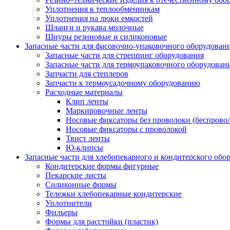
Уплотнения к теплообменникам
Уплотнения на люки емкостей
Шланги и рукава молочные
Шнуры резиновые и силиконовые
Запасные части для фасовочно-упаковочного оборудован
Запасные части для стреппинг оборудования
Запасные части для термоупаковочного оборудован
Запчасти для степлеров
Запчасти к термоусадочному оборудованию
Расходные материалы
Клип ленты
Маркировочные ленты
Носовые фиксаторы без проволоки (беспрово
Носовые фиксаторы с проволокой
Твист ленты
Ю-клипсы
Запасные части для хлебопекарного и кондитерского обо
Кондитерские формы фигурные
Пекарские листы
Силиконные формы
Тележки хлебопекарные кондитерские
Уплотнители
Фильеры
Формы для расстойки (пластик)