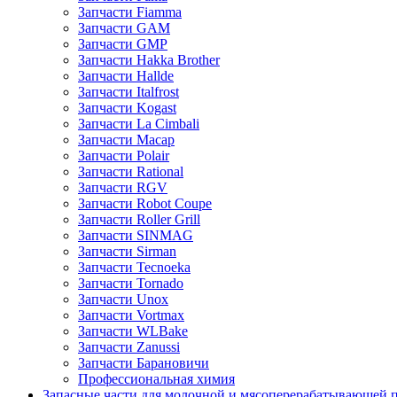
Запчасти Fiamma
Запчасти GAM
Запчасти GMP
Запчасти Hakka Brother
Запчасти Hallde
Запчасти Italfrost
Запчасти Kogast
Запчасти La Cimbali
Запчасти Macap
Запчасти Polair
Запчасти Rational
Запчасти RGV
Запчасти Robot Coupe
Запчасти Roller Grill
Запчасти SINMAG
Запчасти Sirman
Запчасти Tecnoeka
Запчасти Tornado
Запчасти Unox
Запчасти Vortmax
Запчасти WLBake
Запчасти Zanussi
Запчасти Барановичи
Профессиональная химия
Запасные части для молочной и мясоперерабатывающей