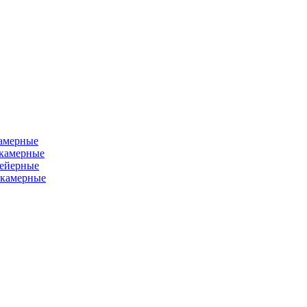
камерные
хкамерные
вейерные
окамерные