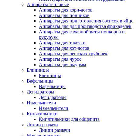
Аппараты тепловые
Аппараты для корн-догов
Аппараты для пончиков
Аппараты для приготовления сосисок в яйце
Аппараты для для производства фрикаделек
Аппараты для сахарной ваты попкорна и
кукурузы
Аппараты для такояки
Аппараты для хот-догов
Аппараты для чешских трубочек
Аппараты для чурос
Аппараты для шаурмы
Блинницы
Блинницы
Вафельницы
Вафельницы
Дегидраторы
Дегидраторы
Измельчители
Измельчители
Кипятильники
Кипятильники для общепита
Линии раздачи
Линии раздачи
Макароноварки