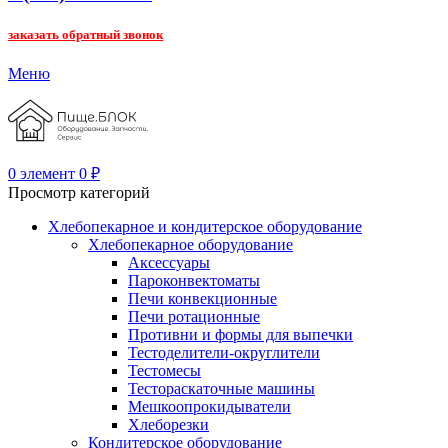
заказать обратный звонок
Меню
0
элемент
0
₽
Просмотр категорий
Хлебопекарное и кондитерское оборудование
Хлебопекарное оборудование
Аксессуары
Пароконвектоматы
Печи конвекционные
Печи ротационные
Противни и формы для выпечки
Тестоделители-округлители
Тестомесы
Тестораскаточные машины
Мешкоопрокидыватели
Хлеборезки
Кондитерское оборудование