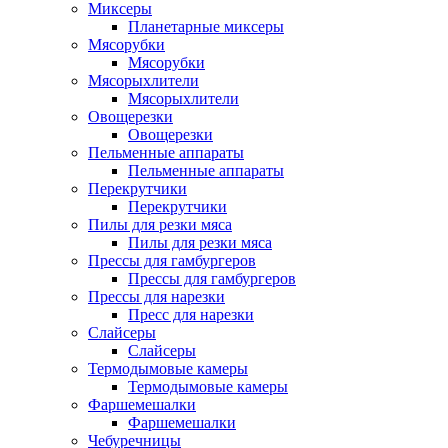
Миксеры
Планетарные миксеры
Мясорубки
Мясорубки
Мясорыхлители
Мясорыхлители
Овощерезки
Овощерезки
Пельменные аппараты
Пельменные аппараты
Перекрутчики
Перекрутчики
Пилы для резки мяса
Пилы для резки мяса
Прессы для гамбургеров
Прессы для гамбургеров
Прессы для нарезки
Пресс для нарезки
Слайсеры
Слайсеры
Термодымовые камеры
Термодымовые камеры
Фаршемешалки
Фаршемешалки
Чебуречницы