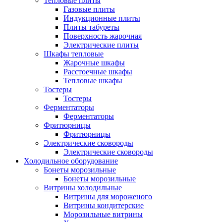
Тепловые плиты
Газовые плиты
Индукционные плиты
Плиты табуреты
Поверхность жарочная
Электрические плиты
Шкафы тепловые
Жарочные шкафы
Расстоечные шкафы
Тепловые шкафы
Тостеры
Тостеры
Ферментаторы
Ферментаторы
Фритюрницы
Фритюрницы
Электрические сковороды
Электрические сковороды
Холодильное оборудование
Бонеты морозильные
Бонеты морозильные
Витрины холодильные
Витрины для мороженого
Витрины кондитерские
Морозильные витрины