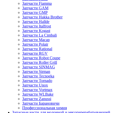
Запчасти Fiamma
Запчасти GAM
Запчасти GMP
Запчасти Hakka Brother
Запчасти Hallde
Запчасти Italfrost
Запчасти Kogast
Запчасти La Cimbali
Запчасти Macap
Запчасти Polair
Запчасти Rational
Запчасти RGV
Запчасти Robot Coupe
Запчасти Roller Grill
Запчасти SINMAG
Запчасти Sirman
Запчасти Tecnoeka
Запчасти Tornado
Запчасти Unox
Запчасти Vortmax
Запчасти WLBake
Запчасти Zanussi
Запчасти Барановичи
Профессиональная химия
Запасные части для молочной и мясоперерабатывающей