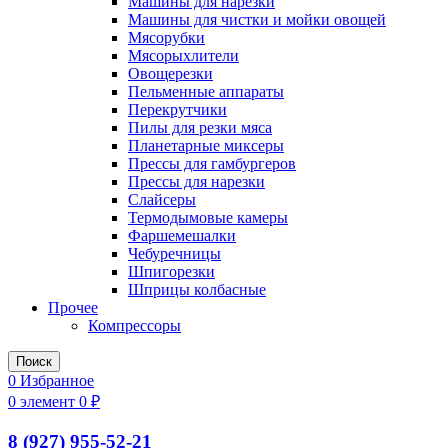
Машины для нарезки
Машины для чистки и мойки овощей
Мясорубки
Мясорыхлители
Овощерезки
Пельменные аппараты
Перекрутчики
Пилы для резки мяса
Планетарные миксеры
Прессы для гамбургеров
Прессы для нарезки
Слайсеры
Термодымовые камеры
Фаршемешалки
Чебуречницы
Шпигорезки
Шприцы колбасные
Прочее
Компрессоры
Поиск
0
Избранное
0
элемент
0
₽
8 (927) 955-52-21