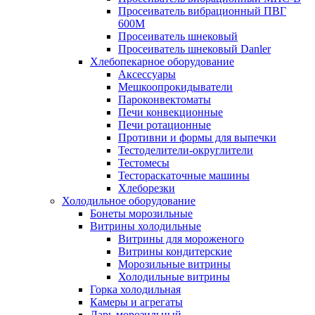
Просеиватель вибрационный ПВГ
600М
Просеиватель шнековый
Просеиватель шнековый Danler
Хлебопекарное оборудование
Аксессуары
Мешкоопрокидыватели
Пароконвектоматы
Печи конвекционные
Печи ротационные
Противни и формы для выпечки
Тестоделители-округлители
Тестомесы
Тестораскаточные машины
Хлеборезки
Холодильное оборудование
Бонеты морозильные
Витрины холодильные
Витрины для мороженого
Витрины кондитерские
Морозильные витрины
Холодильные витрины
Горка холодильная
Камеры и агрегаты
Ларь морозильный