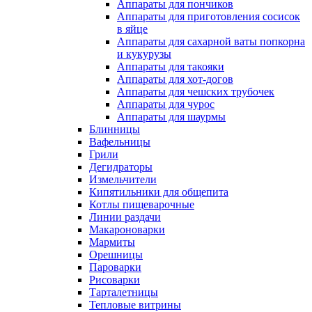
Аппараты для пончиков
Аппараты для приготовления сосисок
в яйце
Аппараты для сахарной ваты попкорна
и кукурузы
Аппараты для такояки
Аппараты для хот-догов
Аппараты для чешских трубочек
Аппараты для чурос
Аппараты для шаурмы
Блинницы
Вафельницы
Грили
Дегидраторы
Измельчители
Кипятильники для общепита
Котлы пищеварочные
Линии раздачи
Макароноварки
Мармиты
Орешницы
Пароварки
Рисоварки
Тарталетницы
Тепловые витрины