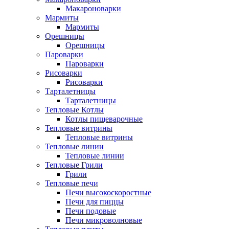
Макароноварки
Мармиты
Мармиты
Орешницы
Орешницы
Пароварки
Пароварки
Рисоварки
Рисоварки
Тарталетницы
Тарталетницы
Тепловые Котлы
Котлы пищеварочные
Тепловые витрины
Тепловые витрины
Тепловые линии
Тепловые линии
Тепловые Грили
Грили
Тепловые печи
Печи высокоскоростные
Печи для пиццы
Печи подовые
Печи микроволновые