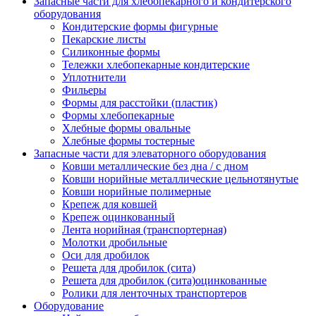
Запасные части для хлебопекарного и кондитерского
оборудования
Кондитерские формы фигурные
Пекарские листы
Силиконные формы
Тележки хлебопекарные кондитерские
Уплотнители
Фильеры
Формы для расстойки (пластик)
Формы хлебопекарные
Хлебные формы овальные
Хлебные формы тостерные
Запасные части для элеваторного оборудования
Ковши металлические без дна / с дном
Ковши норийные металлические цельнотянутые
Ковши норийные полимерные
Крепеж для ковшей
Крепеж оцинкованный
Лента норийная (транспортерная)
Молотки дробильные
Оси для дробилок
Решета для дробилок (сита)
Решета для дробилок (сита)оцинкованные
Ролики для ленточных транспортеров
Оборудование