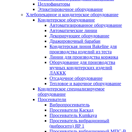
Целлофанаторы
Этикетировочное оборудование
Хлебопекарное и кондитерское оборудование
Кондитерское оборудование
Автоматизированное оборудование
Автоматические линии
Декорирующее оборудование
Дражировочный барабан
Кондитерская линия Bakeline для
производства изделий из теста
Линии для производства коржика
Оборудование для производства
мучных кондитерских изделий
ЛАККК
Отсадочное оборудование
Тепловое и варочное оборудование
Кондитерское специализируемое
оборудование
Просеиватели
Вибропросеиватель
Просеиватели Каскад
Просеиватель Kumkaya
Просеиватель вибрационный
(вибросито) ЯР 1
Просеиватель вибрационный МПС-В