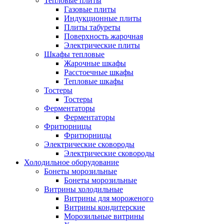
Тепловые плиты
Газовые плиты
Индукционные плиты
Плиты табуреты
Поверхность жарочная
Электрические плиты
Шкафы тепловые
Жарочные шкафы
Расстоечные шкафы
Тепловые шкафы
Тостеры
Тостеры
Ферментаторы
Ферментаторы
Фритюрницы
Фритюрницы
Электрические сковороды
Электрические сковороды
Холодильное оборудование
Бонеты морозильные
Бонеты морозильные
Витрины холодильные
Витрины для мороженого
Витрины кондитерские
Морозильные витрины