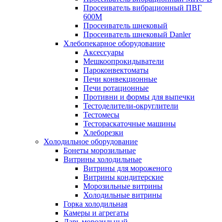
Просеиватель вибрационный ПВГ
600М
Просеиватель шнековый
Просеиватель шнековый Danler
Хлебопекарное оборудование
Аксессуары
Мешкоопрокидыватели
Пароконвектоматы
Печи конвекционные
Печи ротационные
Противни и формы для выпечки
Тестоделители-округлители
Тестомесы
Тестораскаточные машины
Хлеборезки
Холодильное оборудование
Бонеты морозильные
Витрины холодильные
Витрины для мороженого
Витрины кондитерские
Морозильные витрины
Холодильные витрины
Горка холодильная
Камеры и агрегаты
Ларь морозильный