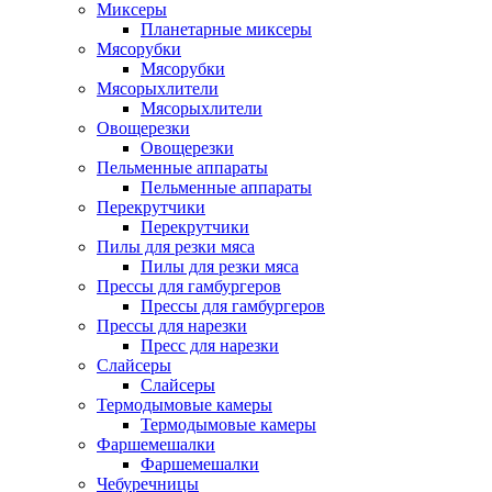
Миксеры
Планетарные миксеры
Мясорубки
Мясорубки
Мясорыхлители
Мясорыхлители
Овощерезки
Овощерезки
Пельменные аппараты
Пельменные аппараты
Перекрутчики
Перекрутчики
Пилы для резки мяса
Пилы для резки мяса
Прессы для гамбургеров
Прессы для гамбургеров
Прессы для нарезки
Пресс для нарезки
Слайсеры
Слайсеры
Термодымовые камеры
Термодымовые камеры
Фаршемешалки
Фаршемешалки
Чебуречницы