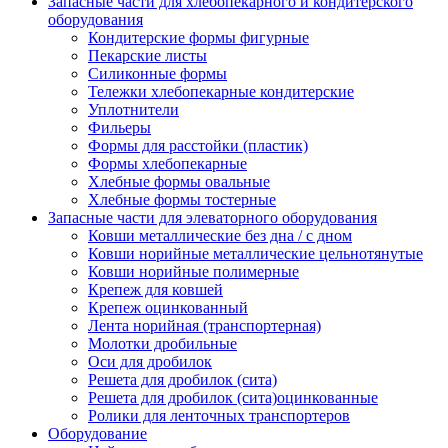
Запасные части для хлебопекарного и кондитерского
оборудования
Кондитерские формы фигурные
Пекарские листы
Силиконные формы
Тележки хлебопекарные кондитерские
Уплотнители
Фильеры
Формы для расстойки (пластик)
Формы хлебопекарные
Хлебные формы овальные
Хлебные формы тостерные
Запасные части для элеваторного оборудования
Ковши металлические без дна / с дном
Ковши норийные металлические цельнотянутые
Ковши норийные полимерные
Крепеж для ковшей
Крепеж оцинкованный
Лента норийная (транспортерная)
Молотки дробильные
Оси для дробилок
Решета для дробилок (сита)
Решета для дробилок (сита)оцинкованные
Ролики для ленточных транспортеров
Оборудование