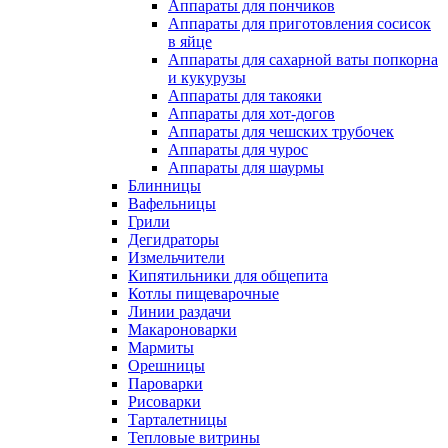
Аппараты для пончиков
Аппараты для приготовления сосисок
в яйце
Аппараты для сахарной ваты попкорна
и кукурузы
Аппараты для такояки
Аппараты для хот-догов
Аппараты для чешских трубочек
Аппараты для чурос
Аппараты для шаурмы
Блинницы
Вафельницы
Грили
Дегидраторы
Измельчители
Кипятильники для общепита
Котлы пищеварочные
Линии раздачи
Макароноварки
Мармиты
Орешницы
Пароварки
Рисоварки
Тарталетницы
Тепловые витрины