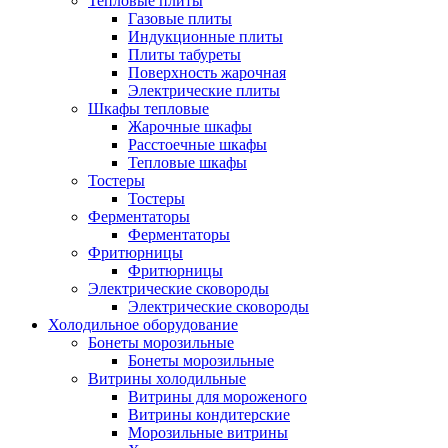
Тепловые плиты
Газовые плиты
Индукционные плиты
Плиты табуреты
Поверхность жарочная
Электрические плиты
Шкафы тепловые
Жарочные шкафы
Расстоечные шкафы
Тепловые шкафы
Тостеры
Тостеры
Ферментаторы
Ферментаторы
Фритюрницы
Фритюрницы
Электрические сковороды
Электрические сковороды
Холодильное оборудование
Бонеты морозильные
Бонеты морозильные
Витрины холодильные
Витрины для мороженого
Витрины кондитерские
Морозильные витрины