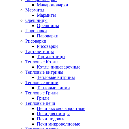
Макароноварки
Мармиты
Мармиты
Орешницы
Орешницы
Пароварки
Пароварки
Рисоварки
Рисоварки
Тарталетницы
Тарталетницы
Тепловые Котлы
Котлы пищеварочные
Тепловые витрины
Тепловые витрины
Тепловые линии
Тепловые линии
Тепловые Грили
Грили
Тепловые печи
Печи высокоскоростные
Печи для пиццы
Печи подовые
Печи микроволновые