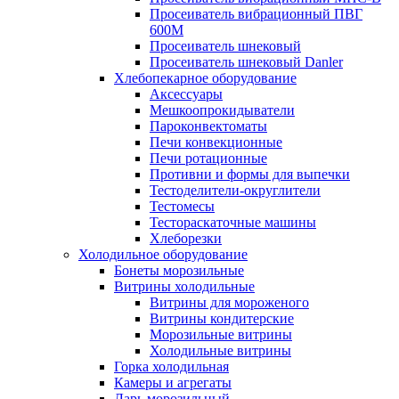
Просеиватель вибрационный ПВГ
600М
Просеиватель шнековый
Просеиватель шнековый Danler
Хлебопекарное оборудование
Аксессуары
Мешкоопрокидыватели
Пароконвектоматы
Печи конвекционные
Печи ротационные
Противни и формы для выпечки
Тестоделители-округлители
Тестомесы
Тестораскаточные машины
Хлеборезки
Холодильное оборудование
Бонеты морозильные
Витрины холодильные
Витрины для мороженого
Витрины кондитерские
Морозильные витрины
Холодильные витрины
Горка холодильная
Камеры и агрегаты
Ларь морозильный