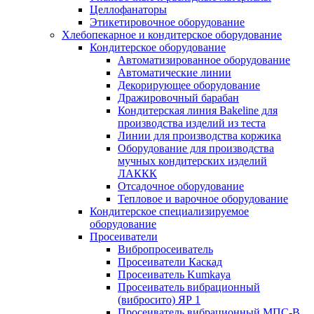
Целлофанаторы
Этикетировочное оборудование
Хлебопекарное и кондитерское оборудование
Кондитерское оборудование
Автоматизированное оборудование
Автоматические линии
Декорирующее оборудование
Дражировочный барабан
Кондитерская линия Bakeline для
производства изделий из теста
Линии для производства коржика
Оборудование для производства
мучных кондитерских изделий
ЛАККК
Отсадочное оборудование
Тепловое и варочное оборудование
Кондитерское специализируемое
оборудование
Просеиватели
Вибропросеиватель
Просеиватели Каскад
Просеиватель Kumkaya
Просеиватель вибрационный
(вибросито) ЯР 1
Просеиватель вибрационный МПС-В