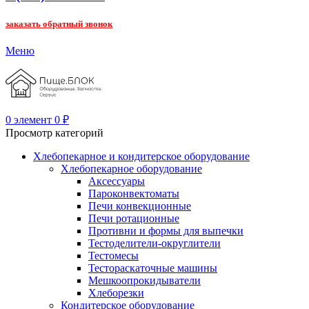
заказать обратный звонок
Меню
0
элемент
0
₽
Просмотр категорий
Хлебопекарное и кондитерское оборудование
Хлебопекарное оборудование
Аксессуары
Пароконвектоматы
Печи конвекционные
Печи ротационные
Противни и формы для выпечки
Тестоделители-округлители
Тестомесы
Тестораскаточные машины
Мешкоопрокидыватели
Хлеборезки
Кондитерское оборудование