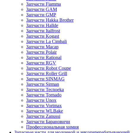
Запчасти Fiamma
Запчасти GAM
Запчасти GMP
Запчасти Hakka Brother
Запчасти Hallde
Запчасти Italfrost
Запчасти Kogast
Запчасти La Cimbali
Запчасти Macap
Запчасти Polair
Запчасти Rational
Запчасти RGV
Запчасти Robot Coupe
Запчасти Roller Grill
Запчасти SINMAG
Запчасти Sirman
Запчасти Tecnoeka
Запчасти Tornado
Запчасти Unox
Запчасти Vortmax
Запчасти WLBake
Запчасти Zanussi
Запчасти Барановичи
Профессиональная химия
Запасные части для молочной и мясоперерабатывающей