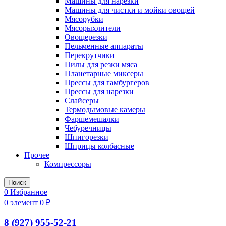
Машины для нарезки
Машины для чистки и мойки овощей
Мясорубки
Мясорыхлители
Овощерезки
Пельменные аппараты
Перекрутчики
Пилы для резки мяса
Планетарные миксеры
Прессы для гамбургеров
Прессы для нарезки
Слайсеры
Термодымовые камеры
Фаршемешалки
Чебуречницы
Шпигорезки
Шприцы колбасные
Прочее
Компрессоры
Поиск
0
Избранное
0
элемент
0
₽
8 (927) 955-52-21