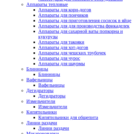
Аппараты тепловые
Аппараты для корн-догов
Аппараты для пончиков
Аппараты для приготовления сосисок в яйце
Аппараты для для производства фрикаделек
Аппараты для сахарной ваты попкорна и
кукурузы
Аппараты для такояки
Аппараты для хот-догов
Аппараты для чешских трубочек
Аппараты для чурос
Аппараты для шаурмы
Блинницы
Блинницы
Вафельницы
Вафельницы
Дегидраторы
Дегидраторы
Измельчители
Измельчители
Кипятильники
Кипятильники для общепита
Линии раздачи
Линии раздачи
Макароноварки