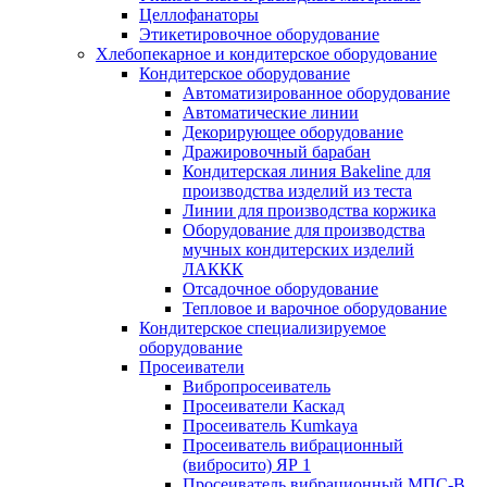
Целлофанаторы
Этикетировочное оборудование
Хлебопекарное и кондитерское оборудование
Кондитерское оборудование
Автоматизированное оборудование
Автоматические линии
Декорирующее оборудование
Дражировочный барабан
Кондитерская линия Bakeline для
производства изделий из теста
Линии для производства коржика
Оборудование для производства
мучных кондитерских изделий
ЛАККК
Отсадочное оборудование
Тепловое и варочное оборудование
Кондитерское специализируемое
оборудование
Просеиватели
Вибропросеиватель
Просеиватели Каскад
Просеиватель Kumkaya
Просеиватель вибрационный
(вибросито) ЯР 1
Просеиватель вибрационный МПС-В