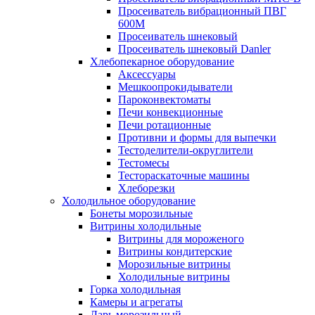
Просеиватель вибрационный ПВГ
600М
Просеиватель шнековый
Просеиватель шнековый Danler
Хлебопекарное оборудование
Аксессуары
Мешкоопрокидыватели
Пароконвектоматы
Печи конвекционные
Печи ротационные
Противни и формы для выпечки
Тестоделители-округлители
Тестомесы
Тестораскаточные машины
Хлеборезки
Холодильное оборудование
Бонеты морозильные
Витрины холодильные
Витрины для мороженого
Витрины кондитерские
Морозильные витрины
Холодильные витрины
Горка холодильная
Камеры и агрегаты
Ларь морозильный