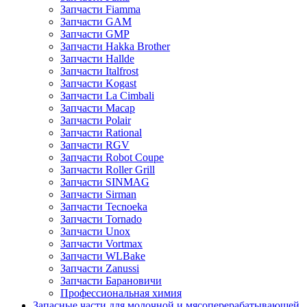
Запчасти Fiamma
Запчасти GAM
Запчасти GMP
Запчасти Hakka Brother
Запчасти Hallde
Запчасти Italfrost
Запчасти Kogast
Запчасти La Cimbali
Запчасти Macap
Запчасти Polair
Запчасти Rational
Запчасти RGV
Запчасти Robot Coupe
Запчасти Roller Grill
Запчасти SINMAG
Запчасти Sirman
Запчасти Tecnoeka
Запчасти Tornado
Запчасти Unox
Запчасти Vortmax
Запчасти WLBake
Запчасти Zanussi
Запчасти Барановичи
Профессиональная химия
Запасные части для молочной и мясоперерабатывающей