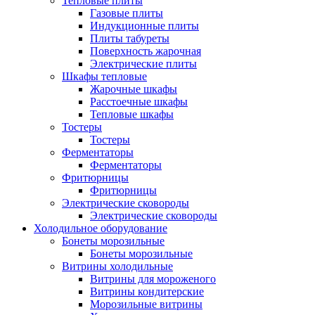
Тепловые плиты
Газовые плиты
Индукционные плиты
Плиты табуреты
Поверхность жарочная
Электрические плиты
Шкафы тепловые
Жарочные шкафы
Расстоечные шкафы
Тепловые шкафы
Тостеры
Тостеры
Ферментаторы
Ферментаторы
Фритюрницы
Фритюрницы
Электрические сковороды
Электрические сковороды
Холодильное оборудование
Бонеты морозильные
Бонеты морозильные
Витрины холодильные
Витрины для мороженого
Витрины кондитерские
Морозильные витрины