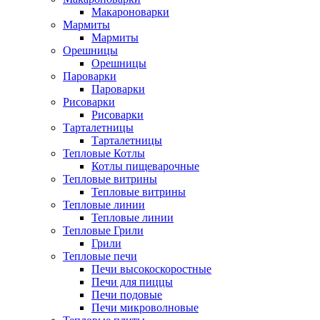
Макароноварки
Мармиты
Мармиты
Орешницы
Орешницы
Пароварки
Пароварки
Рисоварки
Рисоварки
Тарталетницы
Тарталетницы
Тепловые Котлы
Котлы пищеварочные
Тепловые витрины
Тепловые витрины
Тепловые линии
Тепловые линии
Тепловые Грили
Грили
Тепловые печи
Печи высокоскоростные
Печи для пиццы
Печи подовые
Печи микроволновые