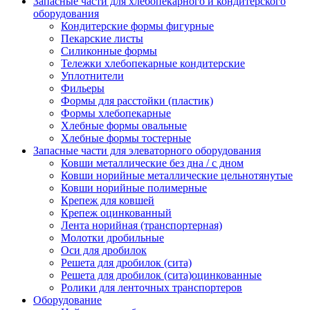
Запасные части для хлебопекарного и кондитерского
оборудования
Кондитерские формы фигурные
Пекарские листы
Силиконные формы
Тележки хлебопекарные кондитерские
Уплотнители
Фильеры
Формы для расстойки (пластик)
Формы хлебопекарные
Хлебные формы овальные
Хлебные формы тостерные
Запасные части для элеваторного оборудования
Ковши металлические без дна / с дном
Ковши норийные металлические цельнотянутые
Ковши норийные полимерные
Крепеж для ковшей
Крепеж оцинкованный
Лента норийная (транспортерная)
Молотки дробильные
Оси для дробилок
Решета для дробилок (сита)
Решета для дробилок (сита)оцинкованные
Ролики для ленточных транспортеров
Оборудование