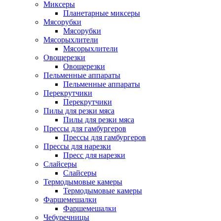
Миксеры
Планетарные миксеры
Мясорубки
Мясорубки
Мясорыхлители
Мясорыхлители
Овощерезки
Овощерезки
Пельменные аппараты
Пельменные аппараты
Перекрутчики
Перекрутчики
Пилы для резки мяса
Пилы для резки мяса
Прессы для гамбургеров
Прессы для гамбургеров
Прессы для нарезки
Пресс для нарезки
Слайсеры
Слайсеры
Термодымовые камеры
Термодымовые камеры
Фаршемешалки
Фаршемешалки
Чебуречницы