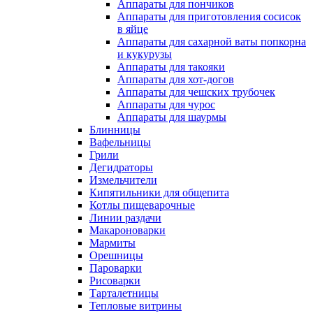
Аппараты для пончиков
Аппараты для приготовления сосисок
в яйце
Аппараты для сахарной ваты попкорна
и кукурузы
Аппараты для такояки
Аппараты для хот-догов
Аппараты для чешских трубочек
Аппараты для чурос
Аппараты для шаурмы
Блинницы
Вафельницы
Грили
Дегидраторы
Измельчители
Кипятильники для общепита
Котлы пищеварочные
Линии раздачи
Макароноварки
Мармиты
Орешницы
Пароварки
Рисоварки
Тарталетницы
Тепловые витрины