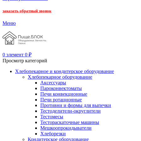
заказать обратный звонок
Меню
0
элемент
0
₽
Просмотр категорий
Хлебопекарное и кондитерское оборудование
Хлебопекарное оборудование
Аксессуары
Пароконвектоматы
Печи конвекционные
Печи ротационные
Противни и формы для выпечки
Тестоделители-округлители
Тестомесы
Тестораскаточные машины
Мешкоопрокидыватели
Хлеборезки
Кондитерское оборудование