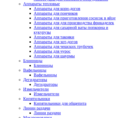
Аппараты тепловые
Аппараты для корн-догов
Аппараты для пончиков
Аппараты для приготовления сосисок в яйце
Аппараты для для производства фрикаделек
Аппараты для сахарной ваты попкорна и
кукурузы
Аппараты для такояки
Аппараты для хот-догов
Аппараты для чешских трубочек
Аппараты для чурос
Аппараты для шаурмы
Блинницы
Блинницы
Вафельницы
Вафельницы
Дегидраторы
Дегидраторы
Измельчители
Измельчители
Кипятильники
Кипятильники для общепита
Линии раздачи
Линии раздачи
Макароноварки