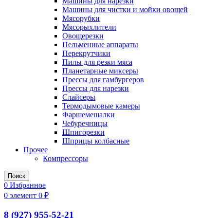
Машины для нарезки
Машины для чистки и мойки овощей
Мясорубки
Мясорыхлители
Овощерезки
Пельменные аппараты
Перекрутчики
Пилы для резки мяса
Планетарные миксеры
Прессы для гамбургеров
Прессы для нарезки
Слайсеры
Термодымовые камеры
Фаршемешалки
Чебуречницы
Шпигорезки
Шприцы колбасные
Прочее
Компрессоры
Поиск
0
Избранное
0
элемент
0
₽
8 (927) 955-52-21