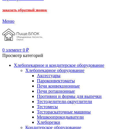
заказать обратный звонок
Меню
0
элемент
0
₽
Просмотр категорий
Хлебопекарное и кондитерское оборудование
Хлебопекарное оборудование
Аксессуары
Пароконвектоматы
Печи конвекционные
Печи ротационные
Противни и формы для выпечки
Тестоделители-округлители
Тестомесы
Тестораскаточные машины
Мешкоопрокидыватели
Хлеборезки
Кондитерское оборудование