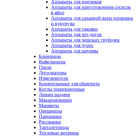
Аппараты для пончиков
Аппараты для приготовления сосисок
в яйце
Аппараты для сахарной ваты попкорна
и кукурузы
Аппараты для такояки
Аппараты для хот-догов
Аппараты для чешских трубочек
Аппараты для чурос
Аппараты для шаурмы
Блинницы
Вафельницы
Грили
Дегидраторы
Измельчители
Кипятильники для общепита
Котлы пищеварочные
Линии раздачи
Макароноварки
Мармиты
Орешницы
Пароварки
Рисоварки
Тарталетницы
Тепловые витрины