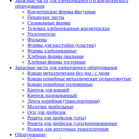
Запасные части для хлебопекарного и кондитерского
оборудования
Кондитерские формы фигурные
Пекарские листы
Силиконные формы
Тележки хлебопекарные кондитерские
Уплотнители
Фильеры
Формы для расстойки (пластик)
Формы хлебопекарные
Хлебные формы овальные
Хлебные формы тостерные
Запасные части для элеваторного оборудования
Ковши металлические без дна / с дном
Ковши норийные металлические цельнотянутые
Ковши норийные полимерные
Крепеж для ковшей
Крепеж оцинкованный
Лента норийная (транспортерная)
Молотки дробильные
Оси для дробилок
Решета для дробилок (сита)
Решета для дробилок (сита)оцинкованные
Ролики для ленточных транспортеров
Оборудование