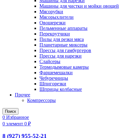
Машины для нарезки
Машины для чистки и мойки овощей
Мясорубки
Мясорыхлители
Овощерезки
Пельменные аппараты
Перекрутчики
Пилы для резки мяса
Планетарные миксеры
Прессы для гамбургеров
Прессы для нарезки
Слайсеры
Термодымовые камеры
Фаршемешалки
Чебуречницы
Шпигорезки
Шприцы колбасные
Прочее
Компрессоры
Поиск
0
Избранное
0
элемент
0
₽
8 (927) 955-52-21