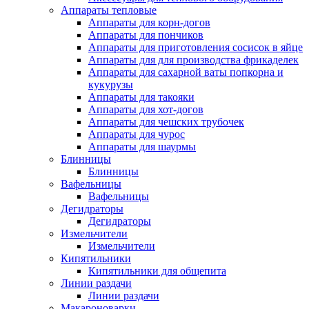
Аппараты тепловые
Аппараты для корн-догов
Аппараты для пончиков
Аппараты для приготовления сосисок в яйце
Аппараты для для производства фрикаделек
Аппараты для сахарной ваты попкорна и
кукурузы
Аппараты для такояки
Аппараты для хот-догов
Аппараты для чешских трубочек
Аппараты для чурос
Аппараты для шаурмы
Блинницы
Блинницы
Вафельницы
Вафельницы
Дегидраторы
Дегидраторы
Измельчители
Измельчители
Кипятильники
Кипятильники для общепита
Линии раздачи
Линии раздачи
Макароноварки