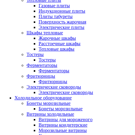
Тепловые плиты
Газовые плиты
Индукционные плиты
Плиты табуреты
Поверхность жарочная
Электрические плиты
Шкафы тепловые
Жарочные шкафы
Расстоечные шкафы
Тепловые шкафы
Тостеры
Тостеры
Ферментаторы
Ферментаторы
Фритюрницы
Фритюрницы
Электрические сковороды
Электрические сковороды
Холодильное оборудование
Бонеты морозильные
Бонеты морозильные
Витрины холодильные
Витрины для мороженого
Витрины кондитерские
Морозильные витрины