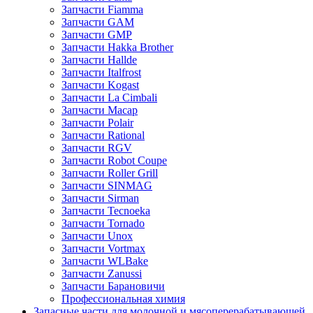
Запчасти Fiamma
Запчасти GAM
Запчасти GMP
Запчасти Hakka Brother
Запчасти Hallde
Запчасти Italfrost
Запчасти Kogast
Запчасти La Cimbali
Запчасти Macap
Запчасти Polair
Запчасти Rational
Запчасти RGV
Запчасти Robot Coupe
Запчасти Roller Grill
Запчасти SINMAG
Запчасти Sirman
Запчасти Tecnoeka
Запчасти Tornado
Запчасти Unox
Запчасти Vortmax
Запчасти WLBake
Запчасти Zanussi
Запчасти Барановичи
Профессиональная химия
Запасные части для молочной и мясоперерабатывающей