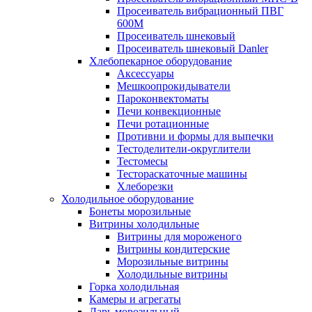
Просеиватель вибрационный ПВГ
600М
Просеиватель шнековый
Просеиватель шнековый Danler
Хлебопекарное оборудование
Аксессуары
Мешкоопрокидыватели
Пароконвектоматы
Печи конвекционные
Печи ротационные
Противни и формы для выпечки
Тестоделители-округлители
Тестомесы
Тестораскаточные машины
Хлеборезки
Холодильное оборудование
Бонеты морозильные
Витрины холодильные
Витрины для мороженого
Витрины кондитерские
Морозильные витрины
Холодильные витрины
Горка холодильная
Камеры и агрегаты
Ларь морозильный