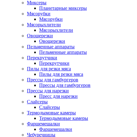
Миксеры
Планетарные миксеры
Мясорубки
Мясорубки
Мясорыхлители
Мясорыхлители
Овощерезки
Овощерезки
Пельменные аппараты
Пельменные аппараты
Перекрутчики
Перекрутчики
Пилы для резки мяса
Пилы для резки мяса
Прессы для гамбургеров
Прессы для гамбургеров
Прессы для нарезки
Пресс для нарезки
Слайсеры
Слайсеры
Термодымовые камеры
Термодымовые камеры
Фаршемешалки
Фаршемешалки
Чебуречницы