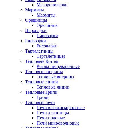
Макароноварки
Мармиты
Мармиты
Орешницы
Орешницы
Пароварки
Пароварки
Рисоварки
Рисоварки
Тарталетницы
Тарталетницы
Тепловые Котлы
Котлы пищеварочные
Тепловые витрины
Тепловые витрины
Тепловые линии
Тепловые линии
Тепловые Грили
Грили
Тепловые печи
Печи высокоскоростные
Печи для пиццы
Печи подовые
Печи микроволновые