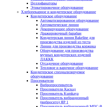
Целлофанаторы
Этикетировочное оборудование
Хлебопекарное и кондитерское оборудование
Кондитерское оборудование
Автоматизированное оборудование
Автоматические линии
Декорирующее оборудование
Дражировочный барабан
Кондитерская линия Bakeline для
производства изделий из теста
Линии для производства коржика
Оборудование для производства
мучных кондитерских изделий
ЛАККК
Отсадочное оборудование
Тепловое и варочное оборудование
Кондитерское специализируемое
оборудование
Просеиватели
Вибропросеиватель
Просеиватели Каскад
Просеиватель Kumkaya
Просеиватель вибрационный
(вибросито) ЯР 1
Просеиватель вибрационный МПС-В