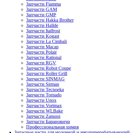
Запчасти Fiamma
Запчасти GAM
Запчасти GMP
Запчасти Hakka Brother
Запчасти Hallde
Запчасти Italfrost
Запчасти Kogast
Запчасти La Cimbali
Запчасти Macap
Запчасти Polair
Запчасти Rational
Запчасти RGV
Запчасти Robot Coupe
Запчасти Roller Grill
Запчасти SINMAG
Запчасти Sirman
Запчасти Tecnoeka
Запчасти Tornado
Запчасти Unox
Запчасти Vortmax
Запчасти WLBake
Запчасти Zanussi
Запчасти Барановичи
Профессиональная химия
Запасные части для молочной и мясоперерабатывающей