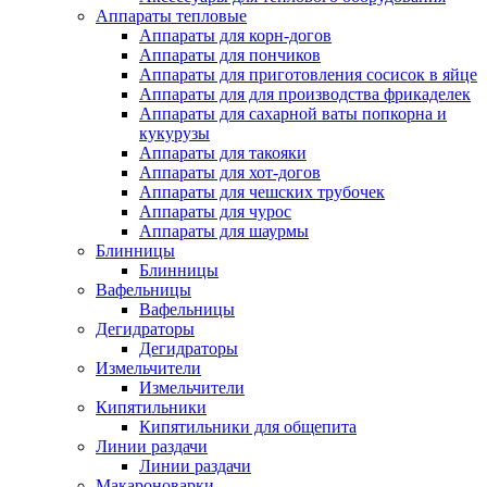
Аппараты тепловые
Аппараты для корн-догов
Аппараты для пончиков
Аппараты для приготовления сосисок в яйце
Аппараты для для производства фрикаделек
Аппараты для сахарной ваты попкорна и
кукурузы
Аппараты для такояки
Аппараты для хот-догов
Аппараты для чешских трубочек
Аппараты для чурос
Аппараты для шаурмы
Блинницы
Блинницы
Вафельницы
Вафельницы
Дегидраторы
Дегидраторы
Измельчители
Измельчители
Кипятильники
Кипятильники для общепита
Линии раздачи
Линии раздачи
Макароноварки