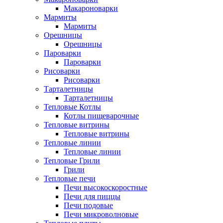
Макароноварки
Мармиты
Мармиты
Орешницы
Орешницы
Пароварки
Пароварки
Рисоварки
Рисоварки
Тарталетницы
Тарталетницы
Тепловые Котлы
Котлы пищеварочные
Тепловые витрины
Тепловые витрины
Тепловые линии
Тепловые линии
Тепловые Грили
Грили
Тепловые печи
Печи высокоскоростные
Печи для пиццы
Печи подовые
Печи микроволновые