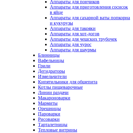
Аппараты для пончиков
Аппараты для приготовления сосисок
в яйце
Аппараты для сахарной ваты попкорна
и кукурузы
Аппараты для такояки
Аппараты для хот-догов
Аппараты для чешских трубочек
Аппараты для чурос
Аппараты для шаурмы
Блинницы
Вафельницы
Грили
Дегидраторы
Измельчители
Кипятильники для общепита
Котлы пищеварочные
Линии раздачи
Макароноварки
Мармиты
Орешницы
Пароварки
Рисоварки
Тарталетницы
Тепловые витрины