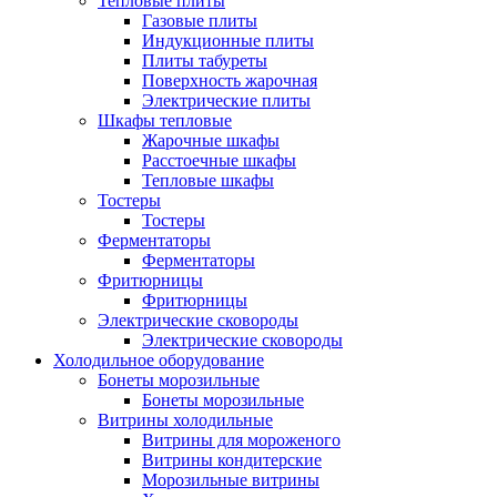
Тепловые плиты
Газовые плиты
Индукционные плиты
Плиты табуреты
Поверхность жарочная
Электрические плиты
Шкафы тепловые
Жарочные шкафы
Расстоечные шкафы
Тепловые шкафы
Тостеры
Тостеры
Ферментаторы
Ферментаторы
Фритюрницы
Фритюрницы
Электрические сковороды
Электрические сковороды
Холодильное оборудование
Бонеты морозильные
Бонеты морозильные
Витрины холодильные
Витрины для мороженого
Витрины кондитерские
Морозильные витрины