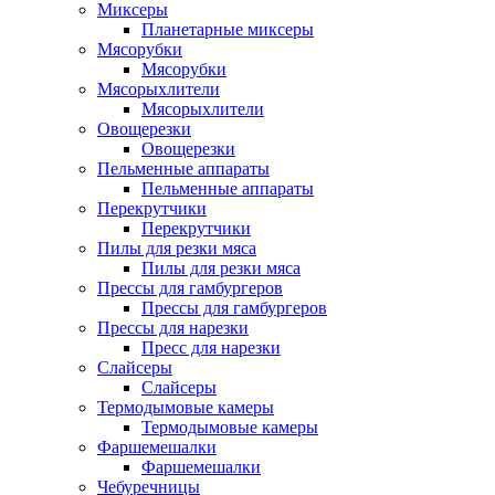
Миксеры
Планетарные миксеры
Мясорубки
Мясорубки
Мясорыхлители
Мясорыхлители
Овощерезки
Овощерезки
Пельменные аппараты
Пельменные аппараты
Перекрутчики
Перекрутчики
Пилы для резки мяса
Пилы для резки мяса
Прессы для гамбургеров
Прессы для гамбургеров
Прессы для нарезки
Пресс для нарезки
Слайсеры
Слайсеры
Термодымовые камеры
Термодымовые камеры
Фаршемешалки
Фаршемешалки
Чебуречницы