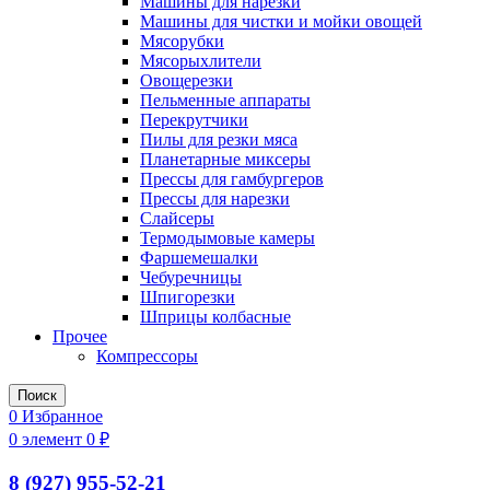
Машины для нарезки
Машины для чистки и мойки овощей
Мясорубки
Мясорыхлители
Овощерезки
Пельменные аппараты
Перекрутчики
Пилы для резки мяса
Планетарные миксеры
Прессы для гамбургеров
Прессы для нарезки
Слайсеры
Термодымовые камеры
Фаршемешалки
Чебуречницы
Шпигорезки
Шприцы колбасные
Прочее
Компрессоры
Поиск
0
Избранное
0
элемент
0
₽
8 (927) 955-52-21