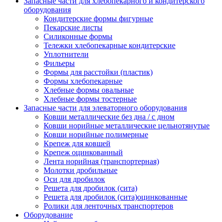
Запасные части для хлебопекарного и кондитерского
оборудования
Кондитерские формы фигурные
Пекарские листы
Силиконные формы
Тележки хлебопекарные кондитерские
Уплотнители
Фильеры
Формы для расстойки (пластик)
Формы хлебопекарные
Хлебные формы овальные
Хлебные формы тостерные
Запасные части для элеваторного оборудования
Ковши металлические без дна / с дном
Ковши норийные металлические цельнотянутые
Ковши норийные полимерные
Крепеж для ковшей
Крепеж оцинкованный
Лента норийная (транспортерная)
Молотки дробильные
Оси для дробилок
Решета для дробилок (сита)
Решета для дробилок (сита)оцинкованные
Ролики для ленточных транспортеров
Оборудование