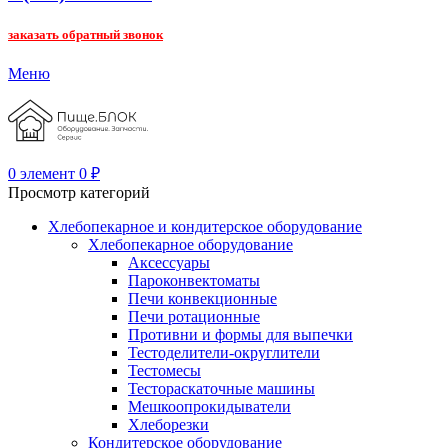
заказать обратный звонок
Меню
0
элемент
0
₽
Просмотр категорий
Хлебопекарное и кондитерское оборудование
Хлебопекарное оборудование
Аксессуары
Пароконвектоматы
Печи конвекционные
Печи ротационные
Противни и формы для выпечки
Тестоделители-округлители
Тестомесы
Тестораскаточные машины
Мешкоопрокидыватели
Хлеборезки
Кондитерское оборудование