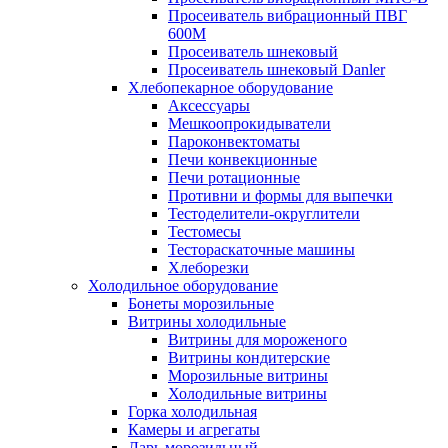
Просеиватель вибрационный ПВГ
600М
Просеиватель шнековый
Просеиватель шнековый Danler
Хлебопекарное оборудование
Аксессуары
Мешкоопрокидыватели
Пароконвектоматы
Печи конвекционные
Печи ротационные
Противни и формы для выпечки
Тестоделители-округлители
Тестомесы
Тестораскаточные машины
Хлеборезки
Холодильное оборудование
Бонеты морозильные
Витрины холодильные
Витрины для мороженого
Витрины кондитерские
Морозильные витрины
Холодильные витрины
Горка холодильная
Камеры и агрегаты
Ларь морозильный