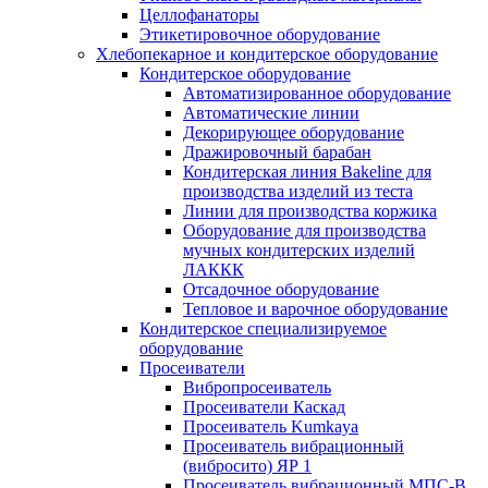
Целлофанаторы
Этикетировочное оборудование
Хлебопекарное и кондитерское оборудование
Кондитерское оборудование
Автоматизированное оборудование
Автоматические линии
Декорирующее оборудование
Дражировочный барабан
Кондитерская линия Bakeline для
производства изделий из теста
Линии для производства коржика
Оборудование для производства
мучных кондитерских изделий
ЛАККК
Отсадочное оборудование
Тепловое и варочное оборудование
Кондитерское специализируемое
оборудование
Просеиватели
Вибропросеиватель
Просеиватели Каскад
Просеиватель Kumkaya
Просеиватель вибрационный
(вибросито) ЯР 1
Просеиватель вибрационный МПС-В