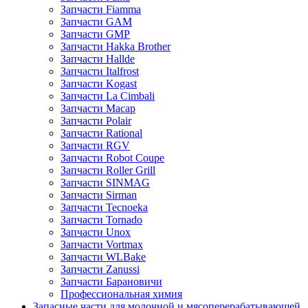
Запчасти Fiamma
Запчасти GAM
Запчасти GMP
Запчасти Hakka Brother
Запчасти Hallde
Запчасти Italfrost
Запчасти Kogast
Запчасти La Cimbali
Запчасти Macap
Запчасти Polair
Запчасти Rational
Запчасти RGV
Запчасти Robot Coupe
Запчасти Roller Grill
Запчасти SINMAG
Запчасти Sirman
Запчасти Tecnoeka
Запчасти Tornado
Запчасти Unox
Запчасти Vortmax
Запчасти WLBake
Запчасти Zanussi
Запчасти Барановичи
Профессиональная химия
Запасные части для молочной и мясоперерабатывающей