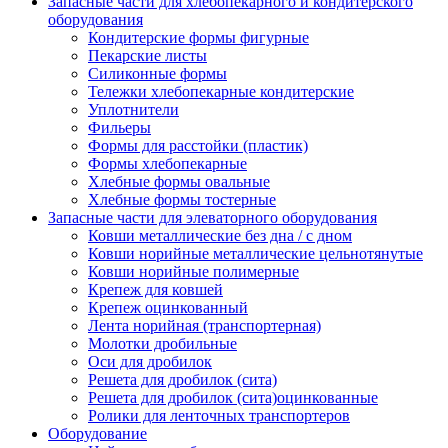
Запасные части для хлебопекарного и кондитерского
оборудования
Кондитерские формы фигурные
Пекарские листы
Силиконные формы
Тележки хлебопекарные кондитерские
Уплотнители
Фильеры
Формы для расстойки (пластик)
Формы хлебопекарные
Хлебные формы овальные
Хлебные формы тостерные
Запасные части для элеваторного оборудования
Ковши металлические без дна / с дном
Ковши норийные металлические цельнотянутые
Ковши норийные полимерные
Крепеж для ковшей
Крепеж оцинкованный
Лента норийная (транспортерная)
Молотки дробильные
Оси для дробилок
Решета для дробилок (сита)
Решета для дробилок (сита)оцинкованные
Ролики для ленточных транспортеров
Оборудование