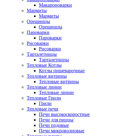
Макароноварки
Мармиты
Мармиты
Орешницы
Орешницы
Пароварки
Пароварки
Рисоварки
Рисоварки
Тарталетницы
Тарталетницы
Тепловые Котлы
Котлы пищеварочные
Тепловые витрины
Тепловые витрины
Тепловые линии
Тепловые линии
Тепловые Грили
Грили
Тепловые печи
Печи высокоскоростные
Печи для пиццы
Печи подовые
Печи микроволновые