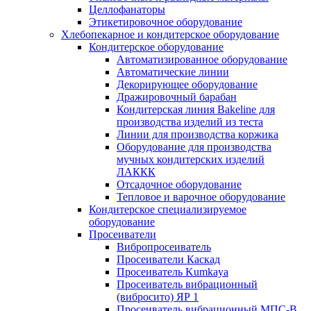
Целлофанаторы
Этикетировочное оборудование
Хлебопекарное и кондитерское оборудование
Кондитерское оборудование
Автоматизированное оборудование
Автоматические линии
Декорирующее оборудование
Дражировочный барабан
Кондитерская линия Bakeline для
производства изделий из теста
Линии для производства коржика
Оборудование для производства
мучных кондитерских изделий
ЛАККК
Отсадочное оборудование
Тепловое и варочное оборудование
Кондитерское специализируемое
оборудование
Просеиватели
Вибропросеиватель
Просеиватели Каскад
Просеиватель Kumkaya
Просеиватель вибрационный
(вибросито) ЯР 1
Просеиватель вибрационный МПС-В