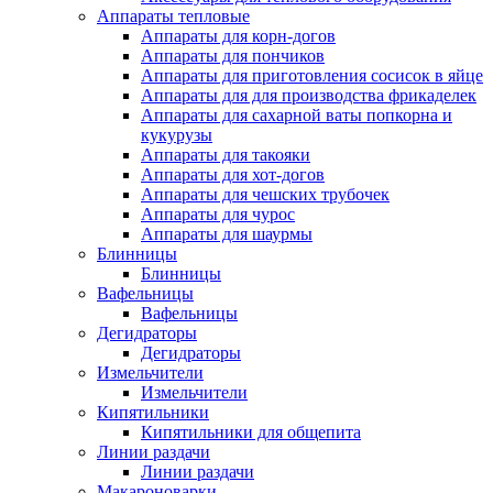
Аппараты тепловые
Аппараты для корн-догов
Аппараты для пончиков
Аппараты для приготовления сосисок в яйце
Аппараты для для производства фрикаделек
Аппараты для сахарной ваты попкорна и
кукурузы
Аппараты для такояки
Аппараты для хот-догов
Аппараты для чешских трубочек
Аппараты для чурос
Аппараты для шаурмы
Блинницы
Блинницы
Вафельницы
Вафельницы
Дегидраторы
Дегидраторы
Измельчители
Измельчители
Кипятильники
Кипятильники для общепита
Линии раздачи
Линии раздачи
Макароноварки