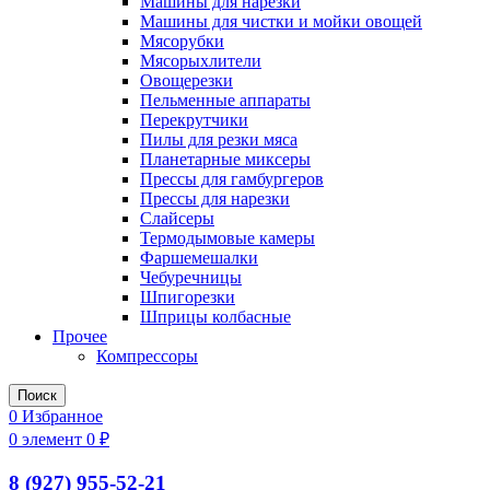
Машины для нарезки
Машины для чистки и мойки овощей
Мясорубки
Мясорыхлители
Овощерезки
Пельменные аппараты
Перекрутчики
Пилы для резки мяса
Планетарные миксеры
Прессы для гамбургеров
Прессы для нарезки
Слайсеры
Термодымовые камеры
Фаршемешалки
Чебуречницы
Шпигорезки
Шприцы колбасные
Прочее
Компрессоры
Поиск
0
Избранное
0
элемент
0
₽
8 (927) 955-52-21