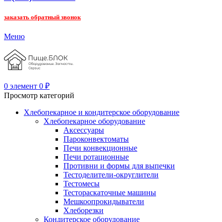
заказать обратный звонок
Меню
0
элемент
0
₽
Просмотр категорий
Хлебопекарное и кондитерское оборудование
Хлебопекарное оборудование
Аксессуары
Пароконвектоматы
Печи конвекционные
Печи ротационные
Противни и формы для выпечки
Тестоделители-округлители
Тестомесы
Тестораскаточные машины
Мешкоопрокидыватели
Хлеборезки
Кондитерское оборудование