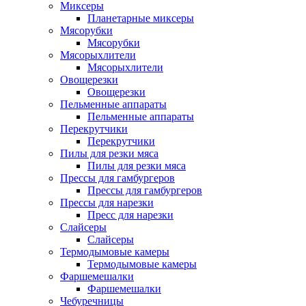
Миксеры
Планетарные миксеры
Мясорубки
Мясорубки
Мясорыхлители
Мясорыхлители
Овощерезки
Овощерезки
Пельменные аппараты
Пельменные аппараты
Перекрутчики
Перекрутчики
Пилы для резки мяса
Пилы для резки мяса
Прессы для гамбургеров
Прессы для гамбургеров
Прессы для нарезки
Пресс для нарезки
Слайсеры
Слайсеры
Термодымовые камеры
Термодымовые камеры
Фаршемешалки
Фаршемешалки
Чебуречницы