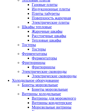
Тепловые плиты
Газовые плиты
Индукционные плиты
Плиты табуреты
Поверхность жарочная
Электрические плиты
Шкафы тепловые
Жарочные шкафы
Расстоечные шкафы
Тепловые шкафы
Тостеры
Тостеры
Ферментаторы
Ферментаторы
Фритюрницы
Фритюрницы
Электрические сковороды
Электрические сковороды
Холодильное оборудование
Бонеты морозильные
Бонеты морозильные
Витрины холодильные
Витрины для мороженого
Витрины кондитерские
Морозильные витрины