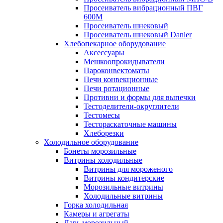
Просеиватель вибрационный ПВГ
600М
Просеиватель шнековый
Просеиватель шнековый Danler
Хлебопекарное оборудование
Аксессуары
Мешкоопрокидыватели
Пароконвектоматы
Печи конвекционные
Печи ротационные
Противни и формы для выпечки
Тестоделители-округлители
Тестомесы
Тестораскаточные машины
Хлеборезки
Холодильное оборудование
Бонеты морозильные
Витрины холодильные
Витрины для мороженого
Витрины кондитерские
Морозильные витрины
Холодильные витрины
Горка холодильная
Камеры и агрегаты
Ларь морозильный