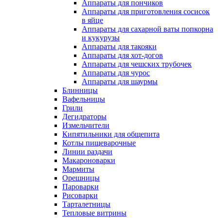
Аппараты для пончиков
Аппараты для приготовления сосисок
в яйце
Аппараты для сахарной ваты попкорна
и кукурузы
Аппараты для такояки
Аппараты для хот-догов
Аппараты для чешских трубочек
Аппараты для чурос
Аппараты для шаурмы
Блинницы
Вафельницы
Грили
Дегидраторы
Измельчители
Кипятильники для общепита
Котлы пищеварочные
Линии раздачи
Макароноварки
Мармиты
Орешницы
Пароварки
Рисоварки
Тарталетницы
Тепловые витрины