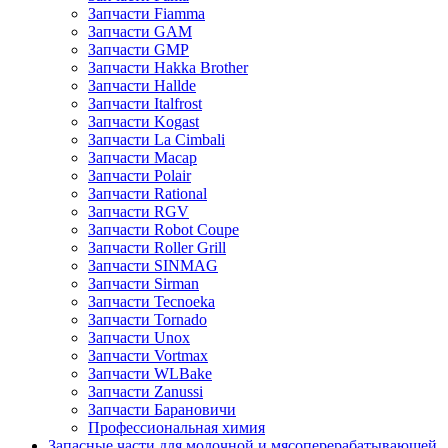
Запчасти Fiamma
Запчасти GAM
Запчасти GMP
Запчасти Hakka Brother
Запчасти Hallde
Запчасти Italfrost
Запчасти Kogast
Запчасти La Cimbali
Запчасти Macap
Запчасти Polair
Запчасти Rational
Запчасти RGV
Запчасти Robot Coupe
Запчасти Roller Grill
Запчасти SINMAG
Запчасти Sirman
Запчасти Tecnoeka
Запчасти Tornado
Запчасти Unox
Запчасти Vortmax
Запчасти WLBake
Запчасти Zanussi
Запчасти Барановичи
Профессиональная химия
Запасные части для молочной и мясоперерабатывающей