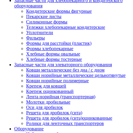
Запасные части для хлебопекарного и кондитерского
оборудования
Кондитерские формы фигурные
Пекарские листы
Силиконные формы
Тележки хлебопекарные кондитерские
Уплотнители
Фильеры
Формы для расстойки (пластик)
Формы хлебопекарные
Хлебные формы овальные
Хлебные формы тостерные
Запасные части для элеваторного оборудования
Ковши металлические без дна / с дном
Ковши норийные металлические цельнотянутые
Ковши норийные полимерные
Крепеж для ковшей
Крепеж оцинкованный
Лента норийная (транспортерная)
Молотки дробильные
Оси для дробилок
Решета для дробилок (сита)
Решета для дробилок (сита)оцинкованные
Ролики для ленточных транспортеров
Оборудование