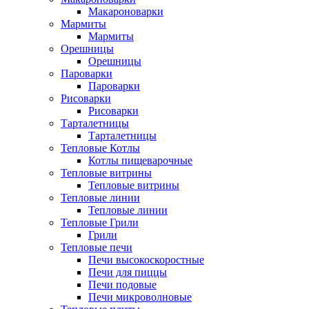
Макароноварки
Мармиты
Мармиты
Орешницы
Орешницы
Пароварки
Пароварки
Рисоварки
Рисоварки
Тарталетницы
Тарталетницы
Тепловые Котлы
Котлы пищеварочные
Тепловые витрины
Тепловые витрины
Тепловые линии
Тепловые линии
Тепловые Грили
Грили
Тепловые печи
Печи высокоскоростные
Печи для пиццы
Печи подовые
Печи микроволновые