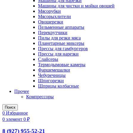
Машины для нарезки
Машины для чистки и мойки овощей
Мясорубки
Мясорыхлители
Овощерезки
Пельменные аппараты
Перекрутчики
Пилы для резки мяса
Планетарные миксеры
Прессы для гамбургеров
Прессы для нарезки
Слайсеры
Термодымовые камеры
Фаршемешалки
Чебуречницы
Шпигорезки
Шприцы колбасные
Прочее
Компрессоры
Поиск
0
Избранное
0
элемент
0
₽
8 (927) 955-52-21