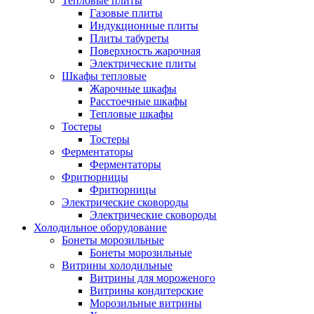
Тепловые плиты
Газовые плиты
Индукционные плиты
Плиты табуреты
Поверхность жарочная
Электрические плиты
Шкафы тепловые
Жарочные шкафы
Расстоечные шкафы
Тепловые шкафы
Тостеры
Тостеры
Ферментаторы
Ферментаторы
Фритюрницы
Фритюрницы
Электрические сковороды
Электрические сковороды
Холодильное оборудование
Бонеты морозильные
Бонеты морозильные
Витрины холодильные
Витрины для мороженого
Витрины кондитерские
Морозильные витрины