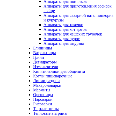
Аппараты для пончиков
Аппараты для приготовления сосисок
в яйце
Аппараты для сахарной ваты попкорна
и кукурузы
Аппараты для такояки
Аппараты для хот-догов
Аппараты для чешских трубочек
Аппараты для чурос
Аппараты для шаурмы
Блинницы
Вафельницы
Грили
Дегидраторы
Измельчители
Кипятильники для общепита
Котлы пищеварочные
Линии раздачи
Макароноварки
Мармиты
Орешницы
Пароварки
Рисоварки
Тарталетницы
Тепловые витрины