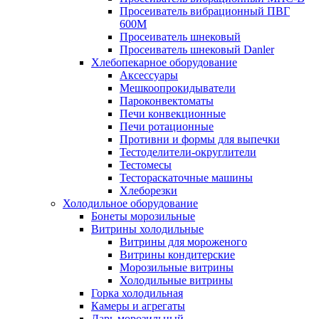
Просеиватель вибрационный ПВГ
600М
Просеиватель шнековый
Просеиватель шнековый Danler
Хлебопекарное оборудование
Аксессуары
Мешкоопрокидыватели
Пароконвектоматы
Печи конвекционные
Печи ротационные
Противни и формы для выпечки
Тестоделители-округлители
Тестомесы
Тестораскаточные машины
Хлеборезки
Холодильное оборудование
Бонеты морозильные
Витрины холодильные
Витрины для мороженого
Витрины кондитерские
Морозильные витрины
Холодильные витрины
Горка холодильная
Камеры и агрегаты
Ларь морозильный