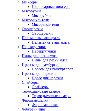
Миксеры
Планетарные миксеры
Мясорубки
Мясорубки
Мясорыхлители
Мясорыхлители
Овощерезки
Овощерезки
Пельменные аппараты
Пельменные аппараты
Перекрутчики
Перекрутчики
Пилы для резки мяса
Пилы для резки мяса
Прессы для гамбургеров
Прессы для гамбургеров
Прессы для нарезки
Пресс для нарезки
Слайсеры
Слайсеры
Термодымовые камеры
Термодымовые камеры
Фаршемешалки
Фаршемешалки
Чебуречницы