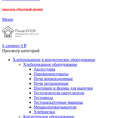
заказать обратный звонок
Меню
0
элемент
0
₽
Просмотр категорий
Хлебопекарное и кондитерское оборудование
Хлебопекарное оборудование
Аксессуары
Пароконвектоматы
Печи конвекционные
Печи ротационные
Противни и формы для выпечки
Тестоделители-округлители
Тестомесы
Тестораскаточные машины
Мешкоопрокидыватели
Хлеборезки
Кондитерское оборудование