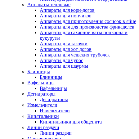
Аппараты тепловые
Аппараты для корн-догов
Аппараты для пончиков
Аппараты для приготовления сосисок в яйце
Аппараты для для производства фрикаделек
Аппараты для сахарной ваты попкорна и
кукурузы
Аппараты для такояки
Аппараты для хот-догов
Аппараты для чешских трубочек
Аппараты для чурос
Аппараты для шаурмы
Блинницы
Блинницы
Вафельницы
Вафельницы
Дегидраторы
Дегидраторы
Измельчители
Измельчители
Кипятильники
Кипятильники для общепита
Линии раздачи
Линии раздачи
Макароноварки