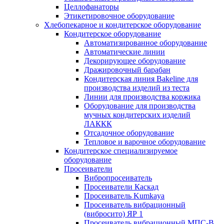
Целлофанаторы
Этикетировочное оборудование
Хлебопекарное и кондитерское оборудование
Кондитерское оборудование
Автоматизированное оборудование
Автоматические линии
Декорирующее оборудование
Дражировочный барабан
Кондитерская линия Bakeline для
производства изделий из теста
Линии для производства коржика
Оборудование для производства
мучных кондитерских изделий
ЛАККК
Отсадочное оборудование
Тепловое и варочное оборудование
Кондитерское специализируемое
оборудование
Просеиватели
Вибропросеиватель
Просеиватели Каскад
Просеиватель Kumkaya
Просеиватель вибрационный
(вибросито) ЯР 1
Просеиватель вибрационный МПС-В