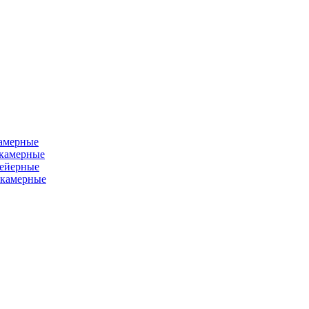
камерные
хкамерные
вейерные
окамерные