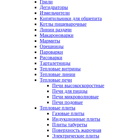
Грили
Дегидраторы
Измельчители
Кипятильники для общепита
Котлы пищеварочные
Линии раздачи
Макароноварки
Мармиты
Орешницы
Пароварки
Рисоварки
Тарталетницы
Тепловые витрины
Тепловые линии
Тепловые печи
Печи высокоскоростные
Печи для пиццы
Печи микроволновые
Печи подовые
Тепловые плиты
Газовые плиты
Индукционные плиты
Плиты табуреты
Поверхность жарочная
Электрические плиты