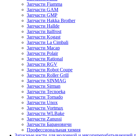
Запчасти Fiamma
Запчасти GAM
Запчасти GMP
Запчасти Hakka Brother
Запчасти Hallde
Запчасти Italfrost
Запчасти Kogast
Запчасти La Cimbali
Запчасти Macap
Запчасти Polair
Запчасти Rational
Запчасти RGV
Запчасти Robot Coupe
Запчасти Roller Grill
Запчасти SINMAG
Запчасти Sirman
Запчасти Tecnoeka
Запчасти Tornado
Запчасти Unox
Запчасти Vortmax
Запчасти WLBake
Запчасти Zanussi
Запчасти Барановичи
Профессиональная химия
Запасные части для молочной и мясоперерабатывающей