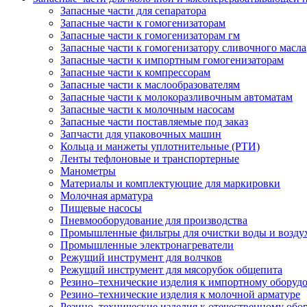
Запасные части для сепаратора
Запасные части к гомогенизаторам
Запасные части к гомогенизаторам гм
Запасные части к гомогенизатору сливочного масла
Запасные части к импортным гомогенизаторам
Запасные части к компрессорам
Запасные части к маслообразователям
Запасные части к молокоразливочным автоматам
Запасные части к молочным насосам
Запасные части поставляемые под заказ
Запчасти для упаковочных машин
Кольца и манжеты уплотнительные (РТИ)
Ленты тефлоновые и транспортерные
Манометры
Материалы и комплектующие для маркировки
Молочная арматура
Пищевые насосы
Пневмооборудование для производства
Промышленные фильтры для очистки воды и возду
Промышленные электронагреватели
Режущий инструмент для волчков
Режущий инструмент для мясорубок общепита
Резино–технические изделия к импортному оборуд
Резино–технические изделия к молочной арматуре
Резино–технические изделия к отечественному об