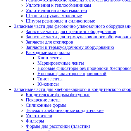
Уплотнения к теплообменникам
Уплотнения на люки емкостей
Шланги и рукава молочные
Шнуры резиновые и силиконовые
Запасные части для фасовочно-упаковочного оборудован
Запасные части для стреппинг оборудования
Запасные части для термоупаковочного оборудован
Запчасти для степлеров
Запчасти к термоусадочному оборудованию
Расходные материалы
Клип ленты
Маркировочные ленты
Носовые фиксаторы без проволоки (беспрово
Носовые фиксаторы с проволокой
Твист ленты
Ю-клипсы
Запасные части для хлебопекарного и кондитерского обо
Кондитерские формы фигурные
Пекарские листы
Силиконные формы
Тележки хлебопекарные кондитерские
Уплотнители
Фильеры
Формы для расстойки (пластик)