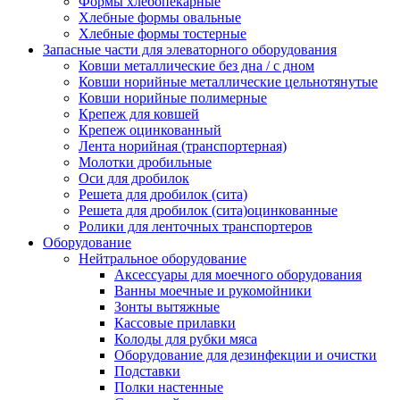
Формы хлебопекарные
Хлебные формы овальные
Хлебные формы тостерные
Запасные части для элеваторного оборудования
Ковши металлические без дна / с дном
Ковши норийные металлические цельнотянутые
Ковши норийные полимерные
Крепеж для ковшей
Крепеж оцинкованный
Лента норийная (транспортерная)
Молотки дробильные
Оси для дробилок
Решета для дробилок (сита)
Решета для дробилок (сита)оцинкованные
Ролики для ленточных транспортеров
Оборудование
Нейтральное оборудование
Аксессуары для моечного оборудования
Ванны моечные и рукомойники
Зонты вытяжные
Кассовые прилавки
Колоды для рубки мяса
Оборудование для дезинфекции и очистки
Подставки
Полки настенные