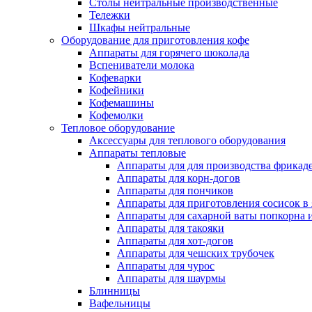
Столы нейтральные производственные
Тележки
Шкафы нейтральные
Оборудование для приготовления кофе
Аппараты для горячего шоколада
Вспениватели молока
Кофеварки
Кофейники
Кофемашины
Кофемолки
Тепловое оборудование
Аксессуары для теплового оборудования
Аппараты тепловые
Аппараты для для производства фрикад
Аппараты для корн-догов
Аппараты для пончиков
Аппараты для приготовления сосисок в
Аппараты для сахарной ваты попкорна 
Аппараты для такояки
Аппараты для хот-догов
Аппараты для чешских трубочек
Аппараты для чурос
Аппараты для шаурмы
Блинницы
Вафельницы