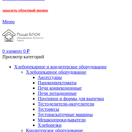
заказать обратный звонок
Меню
0
элемент
0
₽
Просмотр категорий
Хлебопекарное и кондитерское оборудование
Хлебопекарное оборудование
Аксессуары
Пароконвектоматы
Печи конвекционные
Печи ротационные
Противни и формы для выпечки
Тестоделители-округлители
Тестомесы
Тестораскаточные машины
Мешкоопрокидыватели
Хлеборезки
Кондитерское оборудование