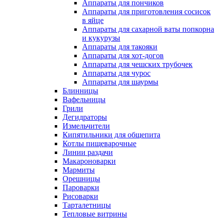
Аппараты для пончиков
Аппараты для приготовления сосисок
в яйце
Аппараты для сахарной ваты попкорна
и кукурузы
Аппараты для такояки
Аппараты для хот-догов
Аппараты для чешских трубочек
Аппараты для чурос
Аппараты для шаурмы
Блинницы
Вафельницы
Грили
Дегидраторы
Измельчители
Кипятильники для общепита
Котлы пищеварочные
Линии раздачи
Макароноварки
Мармиты
Орешницы
Пароварки
Рисоварки
Тарталетницы
Тепловые витрины