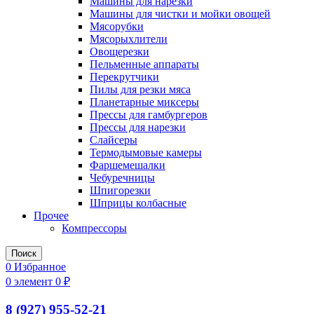
Машины для нарезки
Машины для чистки и мойки овощей
Мясорубки
Мясорыхлители
Овощерезки
Пельменные аппараты
Перекрутчики
Пилы для резки мяса
Планетарные миксеры
Прессы для гамбургеров
Прессы для нарезки
Слайсеры
Термодымовые камеры
Фаршемешалки
Чебуречницы
Шпигорезки
Шприцы колбасные
Прочее
Компрессоры
Поиск
0
Избранное
0
элемент
0
₽
8 (927) 955-52-21