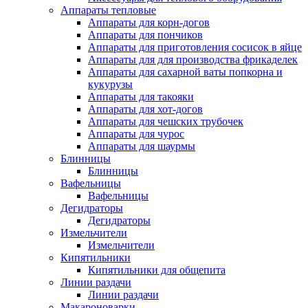
Аппараты тепловые
Аппараты для корн-догов
Аппараты для пончиков
Аппараты для приготовления сосисок в яйце
Аппараты для для производства фрикаделек
Аппараты для сахарной ваты попкорна и
кукурузы
Аппараты для такояки
Аппараты для хот-догов
Аппараты для чешских трубочек
Аппараты для чурос
Аппараты для шаурмы
Блинницы
Блинницы
Вафельницы
Вафельницы
Дегидраторы
Дегидраторы
Измельчители
Измельчители
Кипятильники
Кипятильники для общепита
Линии раздачи
Линии раздачи
Макароноварки