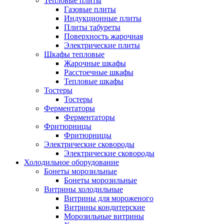
Тепловые плиты
Газовые плиты
Индукционные плиты
Плиты табуреты
Поверхность жарочная
Электрические плиты
Шкафы тепловые
Жарочные шкафы
Расстоечные шкафы
Тепловые шкафы
Тостеры
Тостеры
Ферментаторы
Ферментаторы
Фритюрницы
Фритюрницы
Электрические сковороды
Электрические сковороды
Холодильное оборудование
Бонеты морозильные
Бонеты морозильные
Витрины холодильные
Витрины для мороженого
Витрины кондитерские
Морозильные витрины