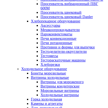
Просеиватель вибрационный ПВГ
600М
Просеиватель шнековый
Просеиватель шнековый Danler
Хлебопекарное оборудование
Аксессуары
Мешкоопрокидыватели
Пароконвектоматы
Печи конвекционные
Печи ротационные
Противни и формы для выпечки
Тестоделители-округлители
Тестомесы
Тестораскаточные машины
Хлеборезки
Холодильное оборудование
Бонеты морозильные
Витрины холодильные
Витрины для мороженого
Витрины кондитерские
Морозильные витрины
Холодильные витрины
Горка холодильная
Камеры и агрегаты
Ларь морозильный