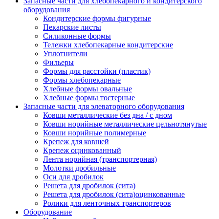
Запасные части для хлебопекарного и кондитерского
оборудования
Кондитерские формы фигурные
Пекарские листы
Силиконные формы
Тележки хлебопекарные кондитерские
Уплотнители
Фильеры
Формы для расстойки (пластик)
Формы хлебопекарные
Хлебные формы овальные
Хлебные формы тостерные
Запасные части для элеваторного оборудования
Ковши металлические без дна / с дном
Ковши норийные металлические цельнотянутые
Ковши норийные полимерные
Крепеж для ковшей
Крепеж оцинкованный
Лента норийная (транспортерная)
Молотки дробильные
Оси для дробилок
Решета для дробилок (сита)
Решета для дробилок (сита)оцинкованные
Ролики для ленточных транспортеров
Оборудование