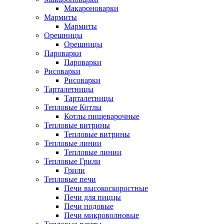
Макароноварки
Мармиты
Мармиты
Орешницы
Орешницы
Пароварки
Пароварки
Рисоварки
Рисоварки
Тарталетницы
Тарталетницы
Тепловые Котлы
Котлы пищеварочные
Тепловые витрины
Тепловые витрины
Тепловые линии
Тепловые линии
Тепловые Грили
Грили
Тепловые печи
Печи высокоскоростные
Печи для пиццы
Печи подовые
Печи микроволновые