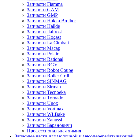
Запчасти Fiamma
Запчасти GAM
Запчасти GMP
Запчасти Hakka Brother
Запчасти Hallde
Запчасти Italfrost
Запчасти Kogast
Запчасти La Cimbali
Запчасти Macap
Запчасти Polair
Запчасти Rational
Запчасти RGV
Запчасти Robot Coupe
Запчасти Roller Grill
Запчасти SINMAG
Запчасти Sirman
Запчасти Tecnoeka
Запчасти Tornado
Запчасти Unox
Запчасти Vortmax
Запчасти WLBake
Запчасти Zanussi
Запчасти Барановичи
Профессиональная химия
Запасные части для молочной и мясоперерабатывающей