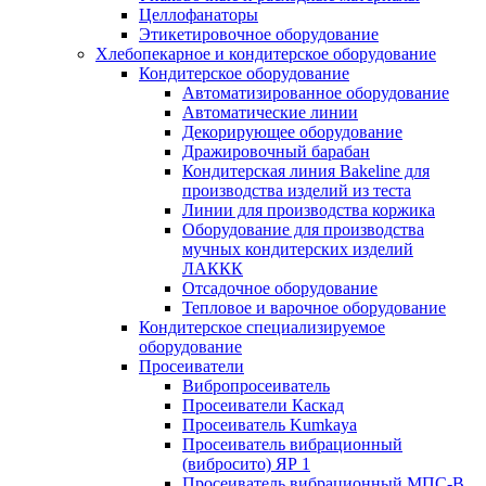
Целлофанаторы
Этикетировочное оборудование
Хлебопекарное и кондитерское оборудование
Кондитерское оборудование
Автоматизированное оборудование
Автоматические линии
Декорирующее оборудование
Дражировочный барабан
Кондитерская линия Bakeline для
производства изделий из теста
Линии для производства коржика
Оборудование для производства
мучных кондитерских изделий
ЛАККК
Отсадочное оборудование
Тепловое и варочное оборудование
Кондитерское специализируемое
оборудование
Просеиватели
Вибропросеиватель
Просеиватели Каскад
Просеиватель Kumkaya
Просеиватель вибрационный
(вибросито) ЯР 1
Просеиватель вибрационный МПС-В