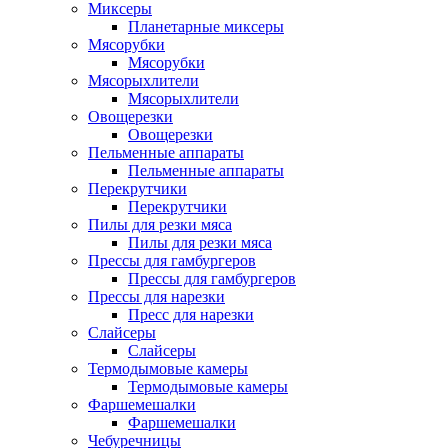
Миксеры
Планетарные миксеры
Мясорубки
Мясорубки
Мясорыхлители
Мясорыхлители
Овощерезки
Овощерезки
Пельменные аппараты
Пельменные аппараты
Перекрутчики
Перекрутчики
Пилы для резки мяса
Пилы для резки мяса
Прессы для гамбургеров
Прессы для гамбургеров
Прессы для нарезки
Пресс для нарезки
Слайсеры
Слайсеры
Термодымовые камеры
Термодымовые камеры
Фаршемешалки
Фаршемешалки
Чебуречницы