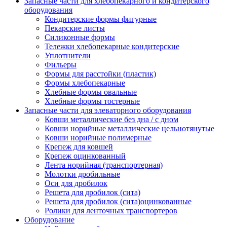
Запасные части для хлебопекарного и кондитерского
оборудования
Кондитерские формы фигурные
Пекарские листы
Силиконные формы
Тележки хлебопекарные кондитерские
Уплотнители
Фильеры
Формы для расстойки (пластик)
Формы хлебопекарные
Хлебные формы овальные
Хлебные формы тостерные
Запасные части для элеваторного оборудования
Ковши металлические без дна / с дном
Ковши норийные металлические цельнотянутые
Ковши норийные полимерные
Крепеж для ковшей
Крепеж оцинкованный
Лента норийная (транспортерная)
Молотки дробильные
Оси для дробилок
Решета для дробилок (сита)
Решета для дробилок (сита)оцинкованные
Ролики для ленточных транспортеров
Оборудование