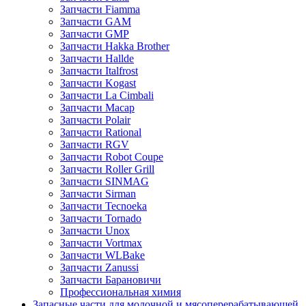
Запчасти Fiamma
Запчасти GAM
Запчасти GMP
Запчасти Hakka Brother
Запчасти Hallde
Запчасти Italfrost
Запчасти Kogast
Запчасти La Cimbali
Запчасти Macap
Запчасти Polair
Запчасти Rational
Запчасти RGV
Запчасти Robot Coupe
Запчасти Roller Grill
Запчасти SINMAG
Запчасти Sirman
Запчасти Tecnoeka
Запчасти Tornado
Запчасти Unox
Запчасти Vortmax
Запчасти WLBake
Запчасти Zanussi
Запчасти Барановичи
Профессиональная химия
Запасные части для молочной и мясоперерабатывающей