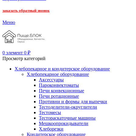
заказать обратный звонок
Меню
0
элемент
0
₽
Просмотр категорий
Хлебопекарное и кондитерское оборудование
Хлебопекарное оборудование
Аксессуары
Пароконвектоматы
Печи конвекционные
Печи ротационные
Противни и формы для выпечки
Тестоделители-округлители
Тестомесы
Тестораскаточные машины
Мешкоопрокидыватели
Хлеборезки
Кондитерское оборудование