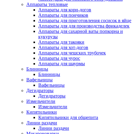
Аппараты тепловые
Аппараты для корн-догов
Аппараты для пончиков
Аппараты для приготовления сосисок в яйце
Аппараты для для производства фрикаделек
Аппараты для сахарной ваты попкорна и
кукурузы
Аппараты для такояки
Аппараты для хот-догов
Аппараты для чешских трубочек
Аппараты для чурос
Аппараты для шаурмы
Блинницы
Блинницы
Вафельницы
Вафельницы
Дегидраторы
Дегидраторы
Измельчители
Измельчители
Кипятильники
Кипятильники для общепита
Линии раздачи
Линии раздачи
Макароноварки