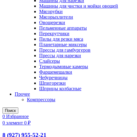
Машины для нарезки
Машины для чистки и мойки овощей
Мясорубки
Мясорыхлители
Овощерезки
Пельменные аппараты
Перекрутчики
Пилы для резки мяса
Планетарные миксеры
Прессы для гамбургеров
Прессы для нарезки
Слайсеры
Термодымовые камеры
Фаршемешалки
Чебуречницы
Шпигорезки
Шприцы колбасные
Прочее
Компрессоры
Поиск
0
Избранное
0
элемент
0
₽
8 (927) 955-52-21