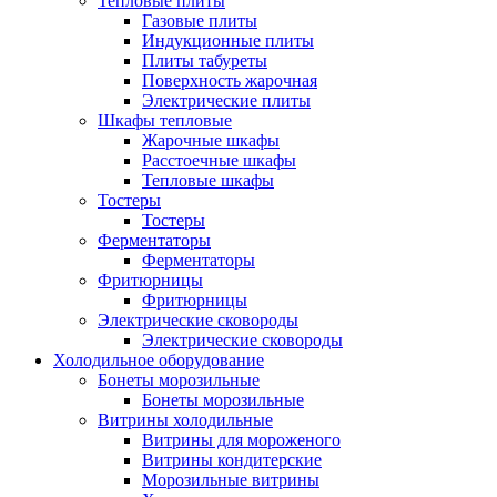
Тепловые плиты
Газовые плиты
Индукционные плиты
Плиты табуреты
Поверхность жарочная
Электрические плиты
Шкафы тепловые
Жарочные шкафы
Расстоечные шкафы
Тепловые шкафы
Тостеры
Тостеры
Ферментаторы
Ферментаторы
Фритюрницы
Фритюрницы
Электрические сковороды
Электрические сковороды
Холодильное оборудование
Бонеты морозильные
Бонеты морозильные
Витрины холодильные
Витрины для мороженого
Витрины кондитерские
Морозильные витрины