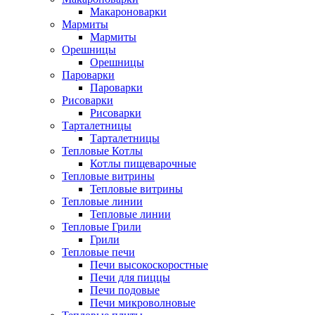
Макароноварки
Мармиты
Мармиты
Орешницы
Орешницы
Пароварки
Пароварки
Рисоварки
Рисоварки
Тарталетницы
Тарталетницы
Тепловые Котлы
Котлы пищеварочные
Тепловые витрины
Тепловые витрины
Тепловые линии
Тепловые линии
Тепловые Грили
Грили
Тепловые печи
Печи высокоскоростные
Печи для пиццы
Печи подовые
Печи микроволновые