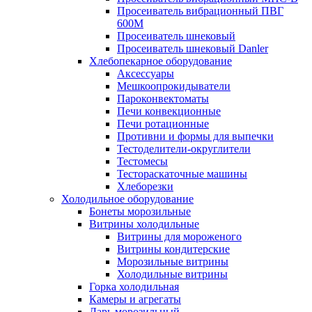
Просеиватель вибрационный ПВГ
600М
Просеиватель шнековый
Просеиватель шнековый Danler
Хлебопекарное оборудование
Аксессуары
Мешкоопрокидыватели
Пароконвектоматы
Печи конвекционные
Печи ротационные
Противни и формы для выпечки
Тестоделители-округлители
Тестомесы
Тестораскаточные машины
Хлеборезки
Холодильное оборудование
Бонеты морозильные
Витрины холодильные
Витрины для мороженого
Витрины кондитерские
Морозильные витрины
Холодильные витрины
Горка холодильная
Камеры и агрегаты
Ларь морозильный