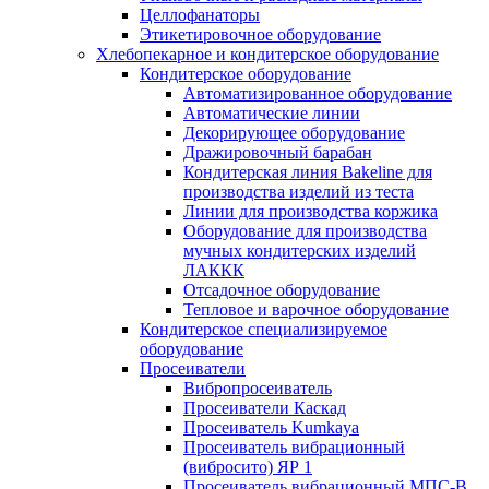
Целлофанаторы
Этикетировочное оборудование
Хлебопекарное и кондитерское оборудование
Кондитерское оборудование
Автоматизированное оборудование
Автоматические линии
Декорирующее оборудование
Дражировочный барабан
Кондитерская линия Bakeline для
производства изделий из теста
Линии для производства коржика
Оборудование для производства
мучных кондитерских изделий
ЛАККК
Отсадочное оборудование
Тепловое и варочное оборудование
Кондитерское специализируемое
оборудование
Просеиватели
Вибропросеиватель
Просеиватели Каскад
Просеиватель Kumkaya
Просеиватель вибрационный
(вибросито) ЯР 1
Просеиватель вибрационный МПС-В