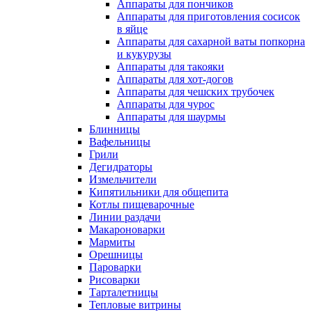
Аппараты для пончиков
Аппараты для приготовления сосисок
в яйце
Аппараты для сахарной ваты попкорна
и кукурузы
Аппараты для такояки
Аппараты для хот-догов
Аппараты для чешских трубочек
Аппараты для чурос
Аппараты для шаурмы
Блинницы
Вафельницы
Грили
Дегидраторы
Измельчители
Кипятильники для общепита
Котлы пищеварочные
Линии раздачи
Макароноварки
Мармиты
Орешницы
Пароварки
Рисоварки
Тарталетницы
Тепловые витрины