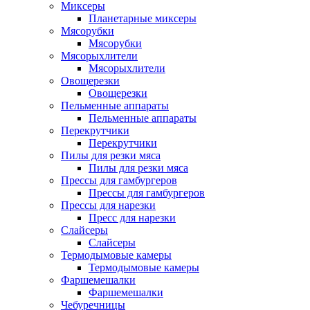
Миксеры
Планетарные миксеры
Мясорубки
Мясорубки
Мясорыхлители
Мясорыхлители
Овощерезки
Овощерезки
Пельменные аппараты
Пельменные аппараты
Перекрутчики
Перекрутчики
Пилы для резки мяса
Пилы для резки мяса
Прессы для гамбургеров
Прессы для гамбургеров
Прессы для нарезки
Пресс для нарезки
Слайсеры
Слайсеры
Термодымовые камеры
Термодымовые камеры
Фаршемешалки
Фаршемешалки
Чебуречницы