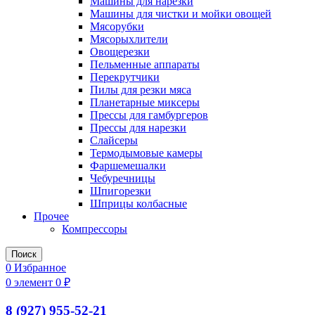
Машины для нарезки
Машины для чистки и мойки овощей
Мясорубки
Мясорыхлители
Овощерезки
Пельменные аппараты
Перекрутчики
Пилы для резки мяса
Планетарные миксеры
Прессы для гамбургеров
Прессы для нарезки
Слайсеры
Термодымовые камеры
Фаршемешалки
Чебуречницы
Шпигорезки
Шприцы колбасные
Прочее
Компрессоры
Поиск
0
Избранное
0
элемент
0
₽
8 (927) 955-52-21