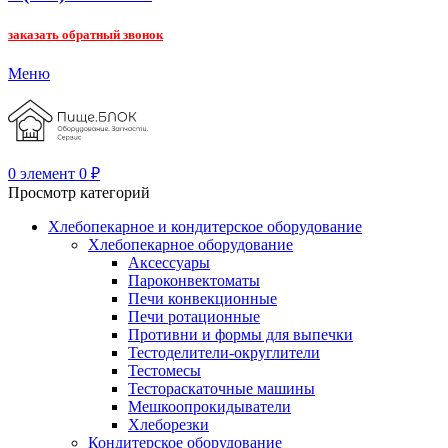
заказать обратный звонок
Меню
0
элемент
0
₽
Просмотр категорий
Хлебопекарное и кондитерское оборудование
Хлебопекарное оборудование
Аксессуары
Пароконвектоматы
Печи конвекционные
Печи ротационные
Противни и формы для выпечки
Тестоделители-округлители
Тестомесы
Тестораскаточные машины
Мешкоопрокидыватели
Хлеборезки
Кондитерское оборудование