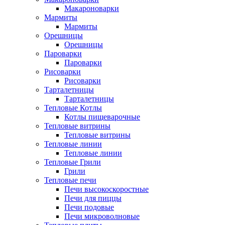
Макароноварки
Мармиты
Мармиты
Орешницы
Орешницы
Пароварки
Пароварки
Рисоварки
Рисоварки
Тарталетницы
Тарталетницы
Тепловые Котлы
Котлы пищеварочные
Тепловые витрины
Тепловые витрины
Тепловые линии
Тепловые линии
Тепловые Грили
Грили
Тепловые печи
Печи высокоскоростные
Печи для пиццы
Печи подовые
Печи микроволновые