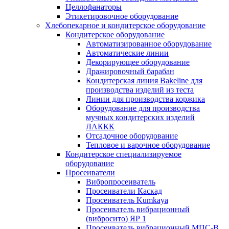
Целлофанаторы
Этикетировочное оборудование
Хлебопекарное и кондитерское оборудование
Кондитерское оборудование
Автоматизированное оборудование
Автоматические линии
Декорирующее оборудование
Дражировочный барабан
Кондитерская линия Bakeline для
производства изделий из теста
Линии для производства коржика
Оборудование для производства
мучных кондитерских изделий
ЛАККК
Отсадочное оборудование
Тепловое и варочное оборудование
Кондитерское специализируемое
оборудование
Просеиватели
Вибропросеиватель
Просеиватели Каскад
Просеиватель Kumkaya
Просеиватель вибрационный
(вибросито) ЯР 1
Просеиватель вибрационный МПС-В