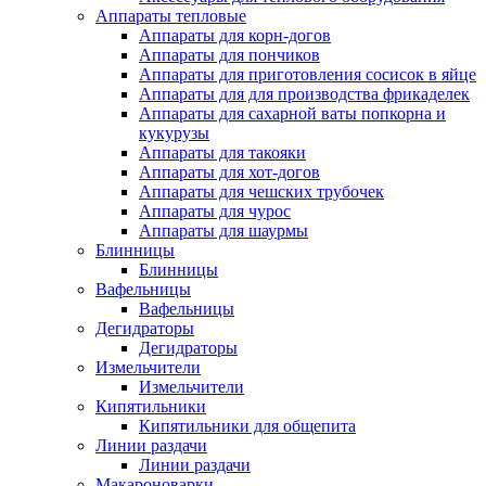
Аппараты тепловые
Аппараты для корн-догов
Аппараты для пончиков
Аппараты для приготовления сосисок в яйце
Аппараты для для производства фрикаделек
Аппараты для сахарной ваты попкорна и
кукурузы
Аппараты для такояки
Аппараты для хот-догов
Аппараты для чешских трубочек
Аппараты для чурос
Аппараты для шаурмы
Блинницы
Блинницы
Вафельницы
Вафельницы
Дегидраторы
Дегидраторы
Измельчители
Измельчители
Кипятильники
Кипятильники для общепита
Линии раздачи
Линии раздачи
Макароноварки