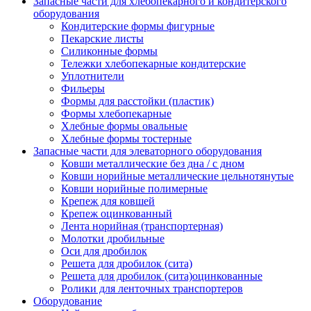
Запасные части для хлебопекарного и кондитерского
оборудования
Кондитерские формы фигурные
Пекарские листы
Силиконные формы
Тележки хлебопекарные кондитерские
Уплотнители
Фильеры
Формы для расстойки (пластик)
Формы хлебопекарные
Хлебные формы овальные
Хлебные формы тостерные
Запасные части для элеваторного оборудования
Ковши металлические без дна / с дном
Ковши норийные металлические цельнотянутые
Ковши норийные полимерные
Крепеж для ковшей
Крепеж оцинкованный
Лента норийная (транспортерная)
Молотки дробильные
Оси для дробилок
Решета для дробилок (сита)
Решета для дробилок (сита)оцинкованные
Ролики для ленточных транспортеров
Оборудование