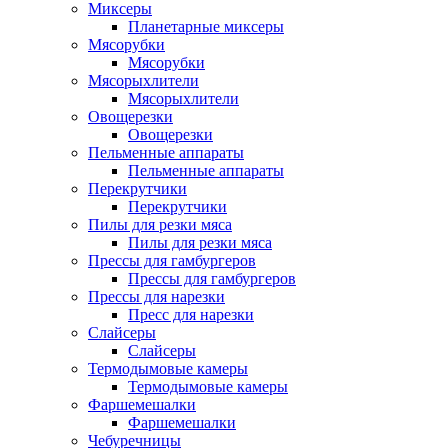
Миксеры
Планетарные миксеры
Мясорубки
Мясорубки
Мясорыхлители
Мясорыхлители
Овощерезки
Овощерезки
Пельменные аппараты
Пельменные аппараты
Перекрутчики
Перекрутчики
Пилы для резки мяса
Пилы для резки мяса
Прессы для гамбургеров
Прессы для гамбургеров
Прессы для нарезки
Пресс для нарезки
Слайсеры
Слайсеры
Термодымовые камеры
Термодымовые камеры
Фаршемешалки
Фаршемешалки
Чебуречницы