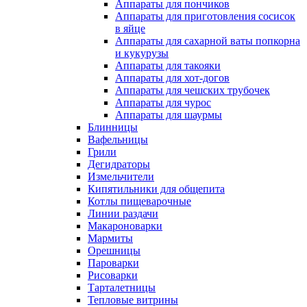
Аппараты для пончиков
Аппараты для приготовления сосисок
в яйце
Аппараты для сахарной ваты попкорна
и кукурузы
Аппараты для такояки
Аппараты для хот-догов
Аппараты для чешских трубочек
Аппараты для чурос
Аппараты для шаурмы
Блинницы
Вафельницы
Грили
Дегидраторы
Измельчители
Кипятильники для общепита
Котлы пищеварочные
Линии раздачи
Макароноварки
Мармиты
Орешницы
Пароварки
Рисоварки
Тарталетницы
Тепловые витрины