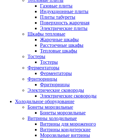
Тепловые плиты
Газовые плиты
Индукционные плиты
Плиты табуреты
Поверхность жарочная
Электрические плиты
Шкафы тепловые
Жарочные шкафы
Расстоечные шкафы
Тепловые шкафы
Тостеры
Тостеры
Ферментаторы
Ферментаторы
Фритюрницы
Фритюрницы
Электрические сковороды
Электрические сковороды
Холодильное оборудование
Бонеты морозильные
Бонеты морозильные
Витрины холодильные
Витрины для мороженого
Витрины кондитерские
Морозильные витрины