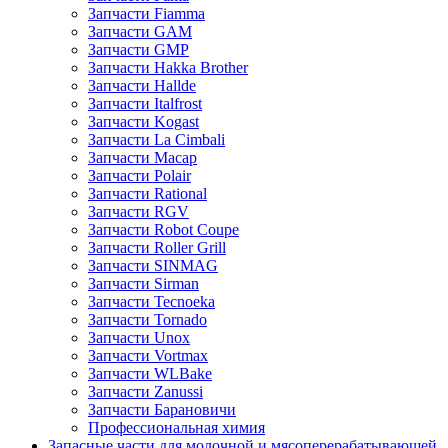
Запчасти Fiamma
Запчасти GAM
Запчасти GMP
Запчасти Hakka Brother
Запчасти Hallde
Запчасти Italfrost
Запчасти Kogast
Запчасти La Cimbali
Запчасти Macap
Запчасти Polair
Запчасти Rational
Запчасти RGV
Запчасти Robot Coupe
Запчасти Roller Grill
Запчасти SINMAG
Запчасти Sirman
Запчасти Tecnoeka
Запчасти Tornado
Запчасти Unox
Запчасти Vortmax
Запчасти WLBake
Запчасти Zanussi
Запчасти Барановичи
Профессиональная химия
Запасные части для молочной и мясоперерабатывающей