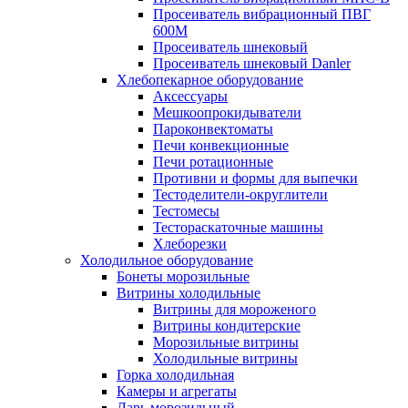
Просеиватель вибрационный ПВГ
600М
Просеиватель шнековый
Просеиватель шнековый Danler
Хлебопекарное оборудование
Аксессуары
Мешкоопрокидыватели
Пароконвектоматы
Печи конвекционные
Печи ротационные
Противни и формы для выпечки
Тестоделители-округлители
Тестомесы
Тестораскаточные машины
Хлеборезки
Холодильное оборудование
Бонеты морозильные
Витрины холодильные
Витрины для мороженого
Витрины кондитерские
Морозильные витрины
Холодильные витрины
Горка холодильная
Камеры и агрегаты
Ларь морозильный