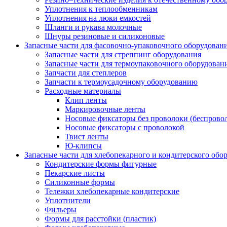
Уплотнения к теплообменникам
Уплотнения на люки емкостей
Шланги и рукава молочные
Шнуры резиновые и силиконовые
Запасные части для фасовочно-упаковочного оборудован
Запасные части для стреппинг оборудования
Запасные части для термоупаковочного оборудован
Запчасти для степлеров
Запчасти к термоусадочному оборудованию
Расходные материалы
Клип ленты
Маркировочные ленты
Носовые фиксаторы без проволоки (беспрово
Носовые фиксаторы с проволокой
Твист ленты
Ю-клипсы
Запасные части для хлебопекарного и кондитерского обо
Кондитерские формы фигурные
Пекарские листы
Силиконные формы
Тележки хлебопекарные кондитерские
Уплотнители
Фильеры
Формы для расстойки (пластик)