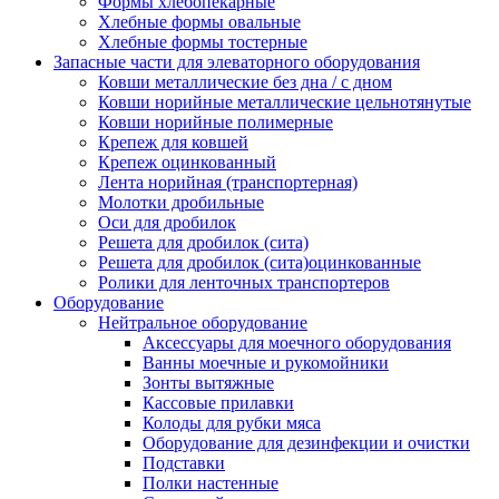
Формы хлебопекарные
Хлебные формы овальные
Хлебные формы тостерные
Запасные части для элеваторного оборудования
Ковши металлические без дна / с дном
Ковши норийные металлические цельнотянутые
Ковши норийные полимерные
Крепеж для ковшей
Крепеж оцинкованный
Лента норийная (транспортерная)
Молотки дробильные
Оси для дробилок
Решета для дробилок (сита)
Решета для дробилок (сита)оцинкованные
Ролики для ленточных транспортеров
Оборудование
Нейтральное оборудование
Аксессуары для моечного оборудования
Ванны моечные и рукомойники
Зонты вытяжные
Кассовые прилавки
Колоды для рубки мяса
Оборудование для дезинфекции и очистки
Подставки
Полки настенные