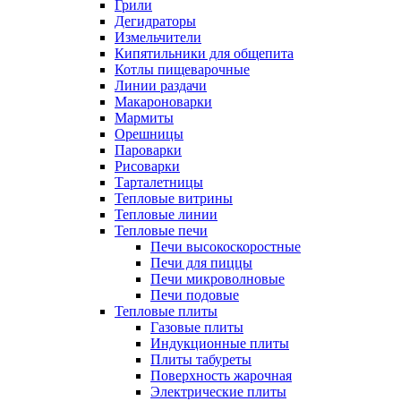
Грили
Дегидраторы
Измельчители
Кипятильники для общепита
Котлы пищеварочные
Линии раздачи
Макароноварки
Мармиты
Орешницы
Пароварки
Рисоварки
Тарталетницы
Тепловые витрины
Тепловые линии
Тепловые печи
Печи высокоскоростные
Печи для пиццы
Печи микроволновые
Печи подовые
Тепловые плиты
Газовые плиты
Индукционные плиты
Плиты табуреты
Поверхность жарочная
Электрические плиты