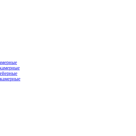
камерные
хкамерные
вейерные
окамерные