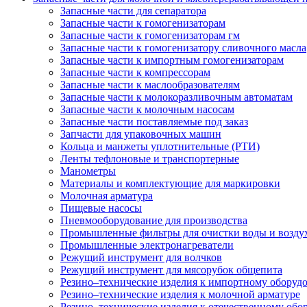
Запасные части для сепаратора
Запасные части к гомогенизаторам
Запасные части к гомогенизаторам гм
Запасные части к гомогенизатору сливочного масла
Запасные части к импортным гомогенизаторам
Запасные части к компрессорам
Запасные части к маслообразователям
Запасные части к молокоразливочным автоматам
Запасные части к молочным насосам
Запасные части поставляемые под заказ
Запчасти для упаковочных машин
Кольца и манжеты уплотнительные (РТИ)
Ленты тефлоновые и транспортерные
Манометры
Материалы и комплектующие для маркировки
Молочная арматура
Пищевые насосы
Пневмооборудование для производства
Промышленные фильтры для очистки воды и возду
Промышленные электронагреватели
Режущий инструмент для волчков
Режущий инструмент для мясорубок общепита
Резино–технические изделия к импортному оборуд
Резино–технические изделия к молочной арматуре
Резино–технические изделия к отечественному об