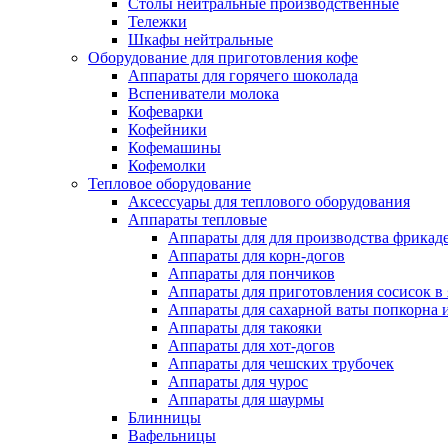
Столы нейтральные производственные
Тележки
Шкафы нейтральные
Оборудование для приготовления кофе
Аппараты для горячего шоколада
Вспениватели молока
Кофеварки
Кофейники
Кофемашины
Кофемолки
Тепловое оборудование
Аксессуары для теплового оборудования
Аппараты тепловые
Аппараты для для производства фрикад
Аппараты для корн-догов
Аппараты для пончиков
Аппараты для приготовления сосисок в
Аппараты для сахарной ваты попкорна 
Аппараты для такояки
Аппараты для хот-догов
Аппараты для чешских трубочек
Аппараты для чурос
Аппараты для шаурмы
Блинницы
Вафельницы