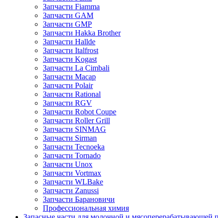
Запчасти Fiamma
Запчасти GAM
Запчасти GMP
Запчасти Hakka Brother
Запчасти Hallde
Запчасти Italfrost
Запчасти Kogast
Запчасти La Cimbali
Запчасти Macap
Запчасти Polair
Запчасти Rational
Запчасти RGV
Запчасти Robot Coupe
Запчасти Roller Grill
Запчасти SINMAG
Запчасти Sirman
Запчасти Tecnoeka
Запчасти Tornado
Запчасти Unox
Запчасти Vortmax
Запчасти WLBake
Запчасти Zanussi
Запчасти Барановичи
Профессиональная химия
Запасные части для молочной и мясоперерабатывающей