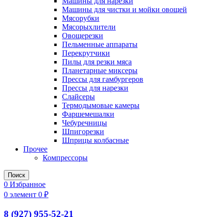
Машины для нарезки
Машины для чистки и мойки овощей
Мясорубки
Мясорыхлители
Овощерезки
Пельменные аппараты
Перекрутчики
Пилы для резки мяса
Планетарные миксеры
Прессы для гамбургеров
Прессы для нарезки
Слайсеры
Термодымовые камеры
Фаршемешалки
Чебуречницы
Шпигорезки
Шприцы колбасные
Прочее
Компрессоры
Поиск
0
Избранное
0
элемент
0
₽
8 (927) 955-52-21