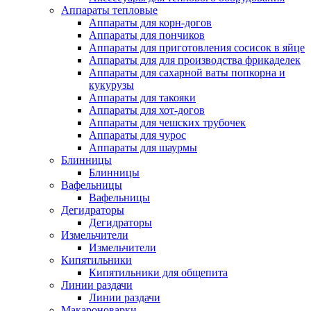
Аппараты тепловые
Аппараты для корн-догов
Аппараты для пончиков
Аппараты для приготовления сосисок в яйце
Аппараты для для производства фрикаделек
Аппараты для сахарной ваты попкорна и
кукурузы
Аппараты для такояки
Аппараты для хот-догов
Аппараты для чешских трубочек
Аппараты для чурос
Аппараты для шаурмы
Блинницы
Блинницы
Вафельницы
Вафельницы
Дегидраторы
Дегидраторы
Измельчители
Измельчители
Кипятильники
Кипятильники для общепита
Линии раздачи
Линии раздачи
Макароноварки