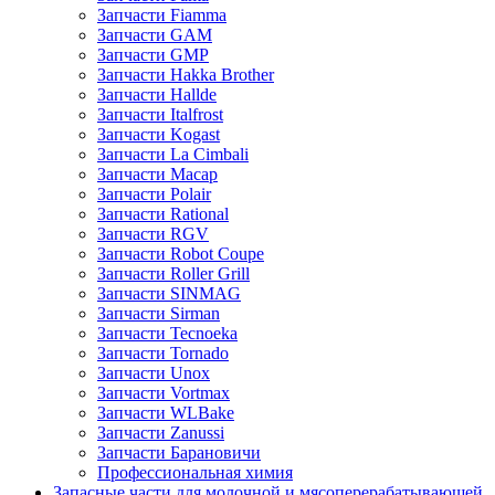
Запчасти Fiamma
Запчасти GAM
Запчасти GMP
Запчасти Hakka Brother
Запчасти Hallde
Запчасти Italfrost
Запчасти Kogast
Запчасти La Cimbali
Запчасти Macap
Запчасти Polair
Запчасти Rational
Запчасти RGV
Запчасти Robot Coupe
Запчасти Roller Grill
Запчасти SINMAG
Запчасти Sirman
Запчасти Tecnoeka
Запчасти Tornado
Запчасти Unox
Запчасти Vortmax
Запчасти WLBake
Запчасти Zanussi
Запчасти Барановичи
Профессиональная химия
Запасные части для молочной и мясоперерабатывающей