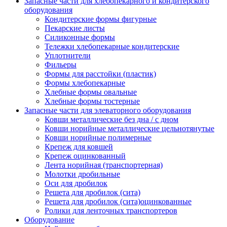
Запасные части для хлебопекарного и кондитерского
оборудования
Кондитерские формы фигурные
Пекарские листы
Силиконные формы
Тележки хлебопекарные кондитерские
Уплотнители
Фильеры
Формы для расстойки (пластик)
Формы хлебопекарные
Хлебные формы овальные
Хлебные формы тостерные
Запасные части для элеваторного оборудования
Ковши металлические без дна / с дном
Ковши норийные металлические цельнотянутые
Ковши норийные полимерные
Крепеж для ковшей
Крепеж оцинкованный
Лента норийная (транспортерная)
Молотки дробильные
Оси для дробилок
Решета для дробилок (сита)
Решета для дробилок (сита)оцинкованные
Ролики для ленточных транспортеров
Оборудование