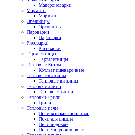
Макароноварки
Мармиты
Мармиты
Орешницы
Орешницы
Пароварки
Пароварки
Рисоварки
Рисоварки
Тарталетницы
Тарталетницы
Тепловые Котлы
Котлы пищеварочные
Тепловые витрины
Тепловые витрины
Тепловые линии
Тепловые линии
Тепловые Грили
Грили
Тепловые печи
Печи высокоскоростные
Печи для пиццы
Печи подовые
Печи микроволновые