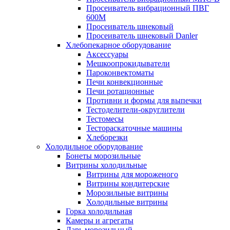
Просеиватель вибрационный ПВГ
600М
Просеиватель шнековый
Просеиватель шнековый Danler
Хлебопекарное оборудование
Аксессуары
Мешкоопрокидыватели
Пароконвектоматы
Печи конвекционные
Печи ротационные
Противни и формы для выпечки
Тестоделители-округлители
Тестомесы
Тестораскаточные машины
Хлеборезки
Холодильное оборудование
Бонеты морозильные
Витрины холодильные
Витрины для мороженого
Витрины кондитерские
Морозильные витрины
Холодильные витрины
Горка холодильная
Камеры и агрегаты
Ларь морозильный