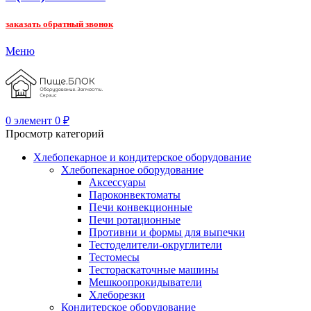
заказать обратный звонок
Меню
0
элемент
0
₽
Просмотр категорий
Хлебопекарное и кондитерское оборудование
Хлебопекарное оборудование
Аксессуары
Пароконвектоматы
Печи конвекционные
Печи ротационные
Противни и формы для выпечки
Тестоделители-округлители
Тестомесы
Тестораскаточные машины
Мешкоопрокидыватели
Хлеборезки
Кондитерское оборудование