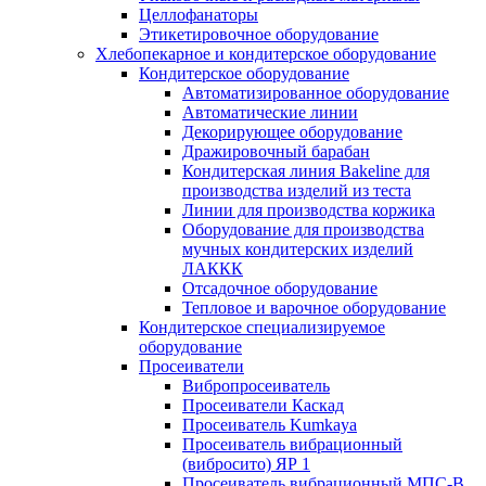
Целлофанаторы
Этикетировочное оборудование
Хлебопекарное и кондитерское оборудование
Кондитерское оборудование
Автоматизированное оборудование
Автоматические линии
Декорирующее оборудование
Дражировочный барабан
Кондитерская линия Bakeline для
производства изделий из теста
Линии для производства коржика
Оборудование для производства
мучных кондитерских изделий
ЛАККК
Отсадочное оборудование
Тепловое и варочное оборудование
Кондитерское специализируемое
оборудование
Просеиватели
Вибропросеиватель
Просеиватели Каскад
Просеиватель Kumkaya
Просеиватель вибрационный
(вибросито) ЯР 1
Просеиватель вибрационный МПС-В