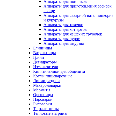
Аппараты для пончиков
Аппараты для приготовления сосисок
в яйце
Аппараты для сахарной ваты попкорна
и кукурузы
Аппараты для такояки
Аппараты для хот-догов
Аппараты для чешских трубочек
Аппараты для чурос
Аппараты для шаурмы
Блинницы
Вафельницы
Грили
Дегидраторы
Измельчители
Кипятильники для общепита
Котлы пищеварочные
Линии раздачи
Макароноварки
Мармиты
Орешницы
Пароварки
Рисоварки
Тарталетницы
Тепловые витрины