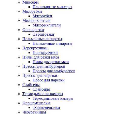
Миксеры
Планетарные миксеры
Мясорубки
Мясорубки
Мясорыхлители
Мясорыхлители
Овощерезки
Овощерезки
Пельменные аппараты
Пельменные аппараты
Перекрутчики
Перекрутчики
Пилы для резки мяса
Пилы для резки мяса
Прессы для гамбургеров
Прессы для гамбургеров
Прессы для нарезки
Пресс для нарезки
Слайсеры
Слайсеры
Термодымовые камеры
Термодымовые камеры
Фаршемешалки
Фаршемешалки
Чебуречницы