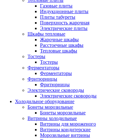
Тепловые плиты
Газовые плиты
Индукционные плиты
Плиты табуреты
Поверхность жарочная
Электрические плиты
Шкафы тепловые
Жарочные шкафы
Расстоечные шкафы
Тепловые шкафы
Тостеры
Тостеры
Ферментаторы
Ферментаторы
Фритюрницы
Фритюрницы
Электрические сковороды
Электрические сковороды
Холодильное оборудование
Бонеты морозильные
Бонеты морозильные
Витрины холодильные
Витрины для мороженого
Витрины кондитерские
Морозильные витрины