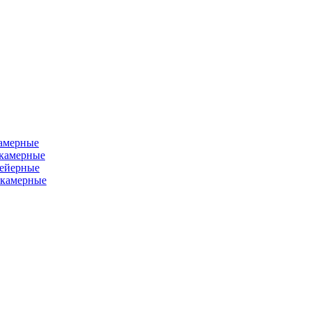
камерные
хкамерные
вейерные
окамерные