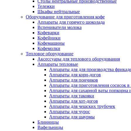
Столы нейтральные производственные
Тележки
Шкафы нейтральные
Оборудование для приготовления кофе
Аппараты для горячего шоколада
Вспениватели молока
Кофеварки
Кофейники
Кофемашины
Кофемолки
Тепловое оборудование
Аксессуары для теплового оборудования
Аппараты тепловые
Аппараты для для производства фрикад
Аппараты для корн-догов
Аппараты для пончиков
Аппараты для приготовления сосисок в
Аппараты для сахарной ваты попкорна 
Аппараты для такояки
Аппараты для хот-догов
Аппараты для чешских трубочек
Аппараты для чурос
Аппараты для шаурмы
Блинницы
Вафельницы