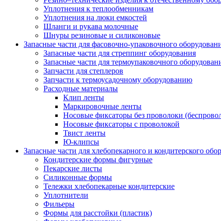
Уплотнения к теплообменникам
Уплотнения на люки емкостей
Шланги и рукава молочные
Шнуры резиновые и силиконовые
Запасные части для фасовочно-упаковочного оборудован
Запасные части для стреппинг оборудования
Запасные части для термоупаковочного оборудован
Запчасти для степлеров
Запчасти к термоусадочному оборудованию
Расходные материалы
Клип ленты
Маркировочные ленты
Носовые фиксаторы без проволоки (беспрово
Носовые фиксаторы с проволокой
Твист ленты
Ю-клипсы
Запасные части для хлебопекарного и кондитерского обо
Кондитерские формы фигурные
Пекарские листы
Силиконные формы
Тележки хлебопекарные кондитерские
Уплотнители
Фильеры
Формы для расстойки (пластик)