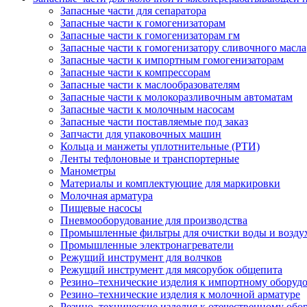
Запасные части для сепаратора
Запасные части к гомогенизаторам
Запасные части к гомогенизаторам гм
Запасные части к гомогенизатору сливочного масла
Запасные части к импортным гомогенизаторам
Запасные части к компрессорам
Запасные части к маслообразователям
Запасные части к молокоразливочным автоматам
Запасные части к молочным насосам
Запасные части поставляемые под заказ
Запчасти для упаковочных машин
Кольца и манжеты уплотнительные (РТИ)
Ленты тефлоновые и транспортерные
Манометры
Материалы и комплектующие для маркировки
Молочная арматура
Пищевые насосы
Пневмооборудование для производства
Промышленные фильтры для очистки воды и возду
Промышленные электронагреватели
Режущий инструмент для волчков
Режущий инструмент для мясорубок общепита
Резино–технические изделия к импортному оборуд
Резино–технические изделия к молочной арматуре
Резино–технические изделия к отечественному об