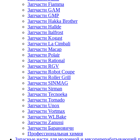
Запчасти Fiamma
Запчасти GAM
Запчасти GMP
Запчасти Hakka Brother
Запчасти Hallde
Запчасти Italfrost
Запчасти Kogast
Запчасти La Cimbali
Запчасти Macap
Запчасти Polair
Запчасти Rational
Запчасти RGV
Запчасти Robot Coupe
Запчасти Roller Grill
Запчасти SINMAG
Запчасти Sirman
Запчасти Tecnoeka
Запчасти Tornado
Запчасти Unox
Запчасти Vortmax
Запчасти WLBake
Запчасти Zanussi
Запчасти Барановичи
Профессиональная химия
Запасные части для молочной и мясоперерабатывающей