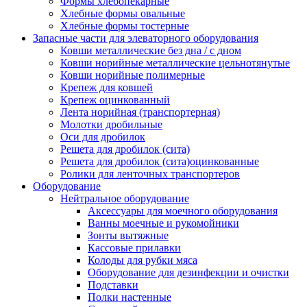
Формы хлебопекарные
Хлебные формы овальные
Хлебные формы тостерные
Запасные части для элеваторного оборудования
Ковши металлические без дна / с дном
Ковши норийные металлические цельнотянутые
Ковши норийные полимерные
Крепеж для ковшей
Крепеж оцинкованный
Лента норийная (транспортерная)
Молотки дробильные
Оси для дробилок
Решета для дробилок (сита)
Решета для дробилок (сита)оцинкованные
Ролики для ленточных транспортеров
Оборудование
Нейтральное оборудование
Аксессуары для моечного оборудования
Ванны моечные и рукомойники
Зонты вытяжные
Кассовые прилавки
Колоды для рубки мяса
Оборудование для дезинфекции и очистки
Подставки
Полки настенные