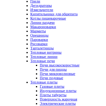
Грили
Дегидраторы
Измельчители
Кипятильники для общепита
Котлы пищеварочные
Линии раздачи
Макароноварки
Мармиты
Орешницы
Пароварки
Рисоварки
Тарталетницы
Тепловые витрины
Тепловые линии
Тепловые печи
Печи высокоскоростные
Печи для пиццы
Печи микроволновые
Печи подовые
Тепловые плиты
Газовые плиты
Индукционные плиты
Плиты табуреты
Поверхность жарочная
Электрические плиты